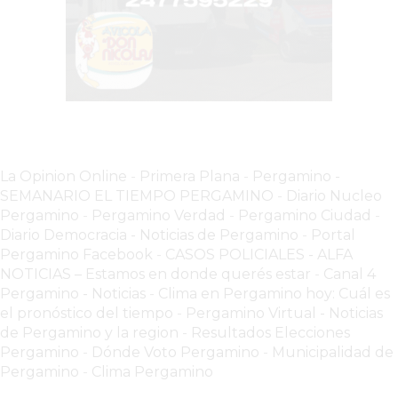
VEZ
MÁS
COMERCIOS
VENDEN
POR
WHATSAPP
SIN
PAGAR
La Opinion Online
-
Primera Plana
-
Pergamino -
COMISIONES
SEMANARIO EL TIEMPO PERGAMINO
-
Diario Nucleo
POR
Pergamino
-
Pergamino Verdad
-
Pergamino Ciuda
d
-
PEDIDO
Diario Democracia - Noticias de Pergamino
-
Portal
Pergamino Facebook
-
CASOS POLICIALES -
ALFA
MÜNNA
NOTICIAS – Estamos en donde querés estar
-
Canal 4
GELATERIA
Pergamino - Noticias
-
Clima en Pergamino hoy: Cuál es
A
el pronóstico del tiempo
-
Pergamino Virtual - Noticias
DOMICILIO
de Pergamino y la region
-
Resultados Elecciones
-
Pergamino
-
Dónde Voto Pergamino
-
Municipalidad de
Pergamino
-
Clima Pergamino
PEDIR
ONLINE