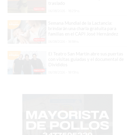
COMERCIOS
traslado
VENDAN
06/08/2026 - 18:25hs.
SIN
Semana Mundial de la Lactancia:
PAGAR
brindarán una charla gratuita para
COMISIONES
familias en el CAPI José Hernández
CÓMO
06/08/2026 - 18:18hs.
CREAR
El Teatro San Martín abre sus puertas
UNA
con visitas guiadas y el documental de
TIENDA
Divididos
ONLINE
06/08/2026 - 18:13hs.
EN
PERGAMINO
TIENDA
ONLINE
EN
ROSARIO:
CADA