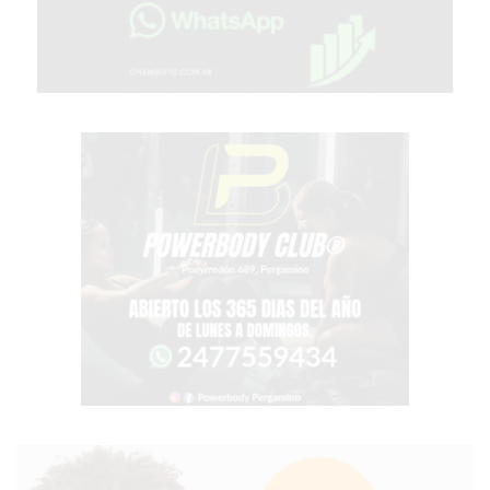
TIENDA
ONLINE
GRATIS
BON
YOGURT
-
YOGURTERIA
EN
PERGAMINO
LA
ALTERNATIVA
A
TIENDA
NUBE
Y
SHOPIFY:
CÓMO