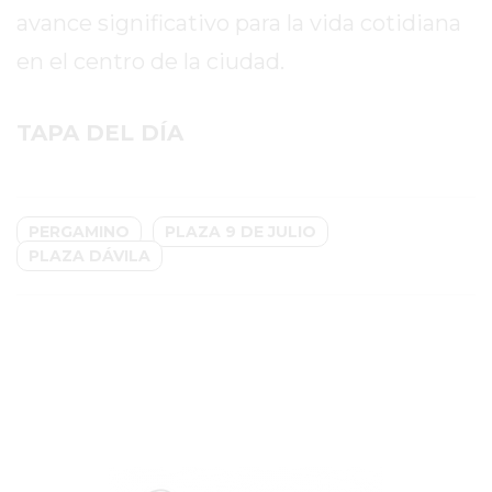
avance significativo para la vida cotidiana
GIMNASIO
EN
en el centro de la ciudad.
PERGAMINO
CON
TAPA DEL DÍA
BUENOS
PROFESORES
GIMNASIO
PERGAMINO
PERGAMINO
PLAZA 9 DE JULIO
PLAZA DÁVILA
SUPLEMENTOS
DEPORTIVOS
EN
PERGAMINO
¿DÓNDE
COMPRAR
CREATINA
EN