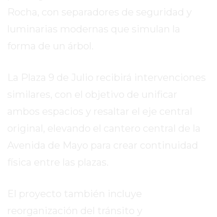
EL
Rocha, con separadores de seguridad y
MEJOR
luminarias modernas que simulan la
GIMNASIO
DE
forma de un árbol.
PERGAMINO
ENTRENAMIENTOS
La Plaza 9 de Julio recibirá intervenciones
SPORTCLUB
similares, con el objetivo de unificar
VS.
POWERBODY
ambos espacios y resaltar el eje central
CLUB
original, elevando el cantero central de la
EN
Avenida de Mayo para crear continuidad
PERGAMINO
UNNOBA
física entre las plazas.
DESCUENTOS
PRECIO
El proyecto también incluye
GIMNASIO
reorganización del tránsito y
PERGAMINO