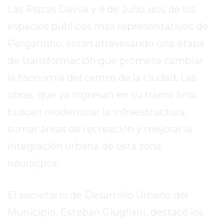
SITIO
Las Plazas Dávila y 9 de Julio, dos de los
PUBLICITÁ
espacios públicos más representativos de
EN
Pergamino, están atravesando una etapa
TAPA
DEL
de transformación que promete cambiar
DIA
la fisonomía del centro de la ciudad. Las
DIARIO
obras, que ya ingresan en su tramo final,
NORTE
HOY
buscan modernizar la infraestructura,
GRUPO
sumar áreas de recreación y mejorar la
DE
integración urbana de esta zona
MEDIOS
INFOPBA
neurálgica.
NOTICIAS
DE
El secretario de Desarrollo Urbano del
SALTO
Municipio, Esteban Giugliani, destacó los
DIARIO