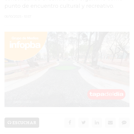
punto de encuentro cultural y recreativo.
PERGAMINO
06/10/2025 • 10:57
MUNICIPALIDAD
SUBE
TEATRO SAN MARTÍN
SEMANA MUNDIAL DE
LA LACTANCIA
CUD
SECRETARÍA DE SALUD
DE LA MUNICIPALIDAD DE
PERGAMINO
ESCUCHAR