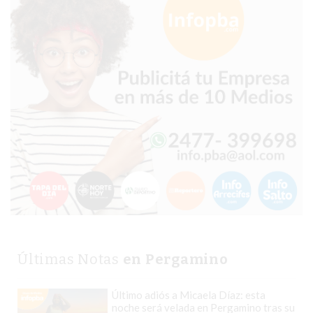
CHANGUITO.COM.AR
DEMOCRATIZA
EL
COMERCIO
POR
WHATSAPP
CATÁLOGO
DE
WHATSAPP
ONLINE
EN
PERGAMINO:
LA
ALTERNATIVA
Últimas Notas
en Pergamino
PARA
QUE
Último adiós a Micaela Díaz: esta
LOS
noche será velada en Pergamino tras su