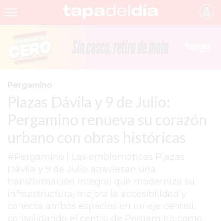
INICIO
NOTICIAS RECIENTES
GRUPO INFOPBA
Pergamino
Plazas Dávila y 9 de Julio:
PERGAMINO
Pergamino renueva su corazón
PROVINCIA
urbano con obras históricas
PAIS
#Pergamino | Las emblemáticas Plazas
SAN NICOLÁS
Dávila y 9 de Julio atraviesan una
ULTIMAS NOTICIAS
transformación integral que moderniza su
infraestructura, mejora la accesibilidad y
FARMACIAS
conecta ambos espacios en un eje central,
TEMAS DESTACADOS
consolidando el centro de Pergamino como