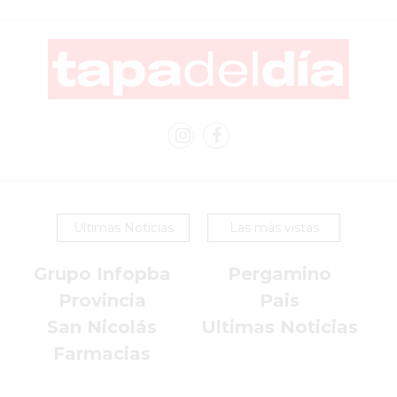
EN
PERGAMINO
YOGURT
HELADO
VIVERE
BENE
-
ENVIOS
A
Ultimas Noticias
Las más vistas
DOMICILIO
PEDIR
Grupo Infopba
Pergamino
YOGUR
Provincia
Pais
HELADO
San Nicolás
Ultimas Noticias
VIVERE
BENE
Farmacias
PERGAMINO
A