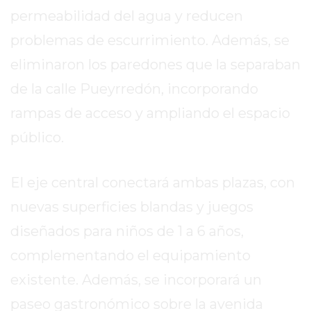
permeabilidad del agua y reducen
EXALTACIÓN
problemas de escurrimiento. Además, se
DE
LA
eliminaron los paredones que la separaban
CRUZ
de la calle Pueyrredón, incorporando
COLÓN
rampas de acceso y ampliando el espacio
(BUENOS
AIRES)
público.
RESULTADOS
DE
El eje central conectará ambas plazas, con
LOTERÍAS
nuevas superficies blandas y juegos
Y
QUINIELAS
diseñados para niños de 1 a 6 años,
DE
complementando el equipamiento
HOY
existente. Además, se incorporará un
PERGAMINO
HOY
paseo gastronómico sobre la avenida