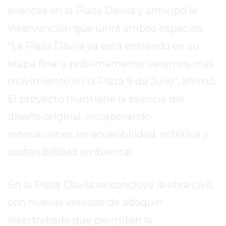
REPORTERO
avances en la Plaza Dávila y anticipó la
DIARIO
intervención que unirá ambos espacios.
DEPORTIVO
“La Plaza Dávila ya está entrando en su
ROJAS
etapa final y próximamente veremos más
VIRTUAL
NOTICIAS
movimiento en la Plaza 9 de Julio”, afirmó.
DE
El proyecto mantiene la esencia del
ARRECIFES
diseño original, incorporando
ZÁRATE
Y
innovaciones en accesibilidad, estética y
CAMPANA
sostenibilidad ambiental.
NOTICIAS
DE
En la Plaza Dávila se concluye la obra civil,
ZÁRATE
NOTICIAS
con nuevas veredas de adoquín
DE
intertrabado que permiten la
CAMPANA