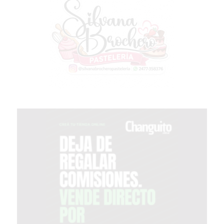
PERGAMINO?
¿DÓNDE
COMPRAR
PROTEÍNA
EN
PERGAMINO?
POWERBODY
NUTRITION:
LA
TIENDA
DE
SUPLEMENTOS
DEPORTIVOS
LÍDER
EN
PERGAMINO
CREAR