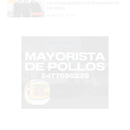
CHANGUITO.COM.AR
con visitas guiadas y el documental de
Divididos
DEMOCRATIZA
06/08/2026 - 18:13hs.
EL
COMERCIO
POR
WHATSAPP
CATÁLOGO
DE
WHATSAPP
ONLINE
EN
PERGAMINO:
LA
ALTERNATIVA
PARA
QUE
LOS