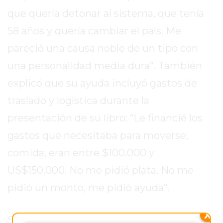
EL
que quería detonar al sistema, que tenía
MEJOR
58 años y quería cambiar el país. Me
GIMNASIO
DE
pareció una causa noble de un tipo con
PERGAMINO
una personalidad media dura”. También
ENTRENAMIENTOS
explicó que su ayuda incluyó gastos de
SPORTCLUB
VS.
traslado y logística durante la
POWERBODY
presentación de su libro: “Le financié los
CLUB
gastos que necesitaba para moverse,
EN
PERGAMINO
comida, eran entre $100.000 y
UNNOBA
US$150.000. No me pidió plata. No me
DESCUENTOS
pidió un monto, me pidió ayuda”.
PRECIO
GIMNASIO
X
PERGAMINO
Sobre la relación con el Gobierno,