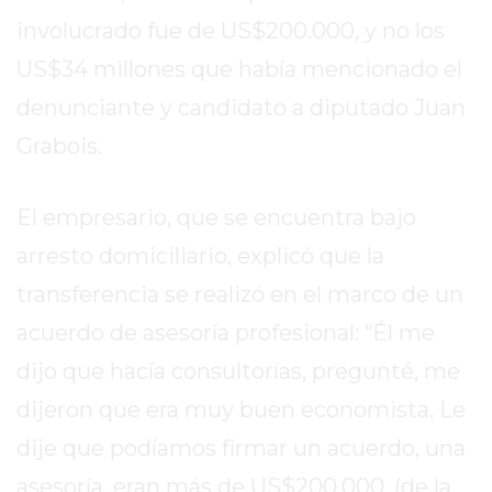
REPORTERO
involucrado fue de US$200.000, y no los
DIARIO
US$34 millones que había mencionado el
DEPORTIVO
denunciante y candidato a diputado Juan
ROJAS
VIRTUAL
Grabois.
NOTICIAS
DE
El empresario, que se encuentra bajo
ARRECIFES
arresto domiciliario, explicó que la
ZÁRATE
Y
transferencia se realizó en el marco de un
CAMPANA
acuerdo de asesoría profesional: “Él me
NOTICIAS
dijo que hacía consultorías, pregunté, me
DE
ZÁRATE
dijeron que era muy buen economista. Le
NOTICIAS
dije que podíamos firmar un acuerdo, una
DE
asesoría, eran más de US$200.000, (de la
CAMPANA