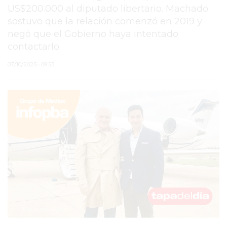
US$200.000 al diputado libertario. Machado
PERGAMINO
sostuvo que la relación comenzó en 2019 y
negó que el Gobierno haya intentado
MUNICIPALIDAD
contactarlo.
SUBE
07/10/2025 • 09:53
TEATRO SAN MARTÍN
SEMANA MUNDIAL DE
LA LACTANCIA
CUD
SECRETARÍA DE SALUD
DE LA MUNICIPALIDAD DE
PERGAMINO