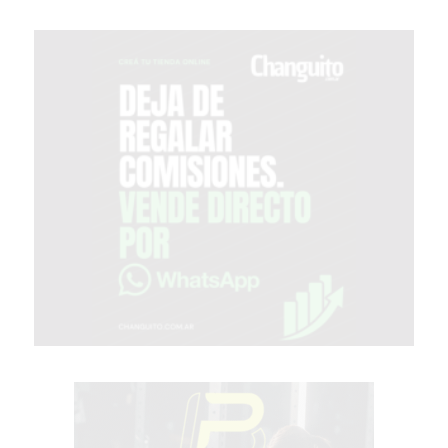
GIMNASIO
EN
PERGAMINO
CON
BUENOS
PROFESORES
GIMNASIO
PERGAMINO
SUPLEMENTOS
DEPORTIVOS
EN
PERGAMINO
¿DÓNDE
COMPRAR
CREATINA
EN