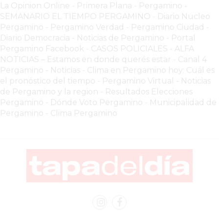
COMERCIOS
La Opinion Online
-
Primera Plana
-
Pergamino -
VENDAN
SEMANARIO EL TIEMPO PERGAMINO
-
Diario Nucleo
SIN
Pergamino
-
Pergamino Verdad
-
Pergamino Ciuda
d
-
Diario Democracia - Noticias de Pergamino
-
Portal
PAGAR
Pergamino Facebook
-
CASOS POLICIALES -
ALFA
COMISIONES
NOTICIAS – Estamos en donde querés estar
-
Canal 4
CÓMO
Pergamino - Noticias
-
Clima en Pergamino hoy: Cuál es
CREAR
el pronóstico del tiempo
-
Pergamino Virtual - Noticias
UNA
de Pergamino y la region
-
Resultados Elecciones
Pergamino
-
Dónde Voto Pergamino
-
Municipalidad de
TIENDA
Pergamino
-
Clima Pergamino
ONLINE
EN
PERGAMINO
TIENDA
ONLINE
EN
ROSARIO:
CADA