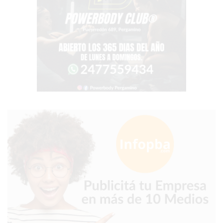
PERGAMINO?
¿DÓNDE
COMPRAR
PROTEÍNA
EN
PERGAMINO?
POWERBODY
NUTRITION:
LA
TIENDA
DE
SUPLEMENTOS
DEPORTIVOS
LÍDER
EN
PERGAMINO
CREAR