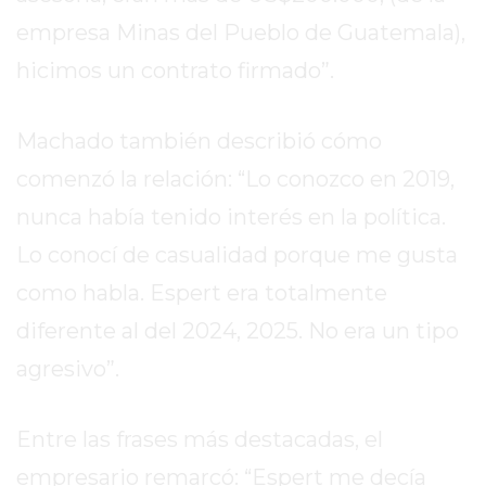
empresa Minas del Pueblo de Guatemala),
EXALTACIÓN
DE
hicimos un contrato firmado”.
LA
CRUZ
Machado también describió cómo
COLÓN
comenzó la relación: “Lo conozco en 2019,
(BUENOS
AIRES)
nunca había tenido interés en la política.
RESULTADOS
Lo conocí de casualidad porque me gusta
DE
como habla. Espert era totalmente
LOTERÍAS
Y
diferente al del 2024, 2025. No era un tipo
QUINIELAS
agresivo”.
DE
HOY
Entre las frases más destacadas, el
PERGAMINO
HOY
empresario remarcó: “Espert me decía