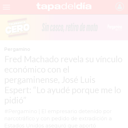
INICIO
NOTICIAS RECIENTES
GRUPO INFOPBA
Pergamino
Fred Machado revela su vínculo
PERGAMINO
económico con el
PROVINCIA
pergaminense, José Luis
PAIS
Espert: “Lo ayudé porque me lo
SAN NICOLÁS
pidió”
ULTIMAS NOTICIAS
#Pergamino | El empresario detenido por
FARMACIAS
narcotráfico y con pedido de extradición a
Estados Unidos aseguró que aportó
TEMAS DESTACADOS