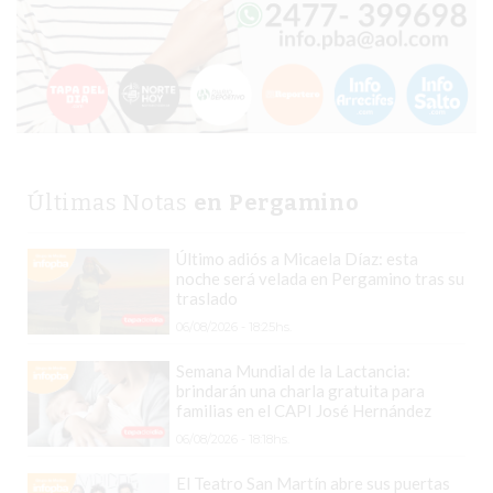
TIENDA
ONLINE
GRATIS
BON
YOGURT
-
YOGURTERIA
Últimas Notas
en Pergamino
EN
PERGAMINO
Último adiós a Micaela Díaz: esta
LA
noche será velada en Pergamino tras su
ALTERNATIVA
traslado
A
06/08/2026 - 18:25hs.
TIENDA
Semana Mundial de la Lactancia:
NUBE
brindarán una charla gratuita para
familias en el CAPI José Hernández
Y
SHOPIFY:
06/08/2026 - 18:18hs.
CÓMO
El Teatro San Martín abre sus puertas