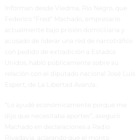
SITIO
Informan desde Viedma, Río Negro, que
PUBLICITÁ
Federico “Fred” Machado, empresario
EN
TAPA
actualmente bajo prisión domiciliaria y
DEL
acusado de liderar una red de narcotráfico
DIA
con pedido de extradición a Estados
DIARIO
NORTE
Unidos, habló públicamente sobre su
HOY
relación con el diputado nacional José Luis
GRUPO
Espert, de La Libertad Avanza.
DE
MEDIOS
INFOPBA
“Lo ayudé económicamente porque me
NOTICIAS
dijo que necesitaba aportes”, aseguró
DE
Machado en declaraciones a Radio
SALTO
DIARIO
Rivadavia, aclarando que el monto