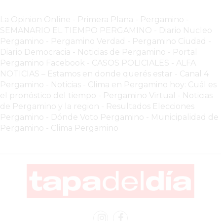
VEZ
MÁS
La Opinion Online
-
Primera Plana
-
Pergamino -
COMERCIOS
SEMANARIO EL TIEMPO PERGAMINO
-
Diario Nucleo
VENDEN
Pergamino
-
Pergamino Verdad
-
Pergamino Ciuda
d
-
Diario Democracia - Noticias de Pergamino
-
Portal
POR
Pergamino Facebook
-
CASOS POLICIALES -
ALFA
WHATSAPP
NOTICIAS – Estamos en donde querés estar
-
Canal 4
SIN
Pergamino - Noticias
-
Clima en Pergamino hoy: Cuál es
PAGAR
el pronóstico del tiempo
-
Pergamino Virtual - Noticias
COMISIONES
de Pergamino y la region
-
Resultados Elecciones
POR
Pergamino
-
Dónde Voto Pergamino
-
Municipalidad de
Pergamino
-
Clima Pergamino
PEDIDO
MÜNNA
GELATERIA
A
DOMICILIO
-
PEDIR
ONLINE