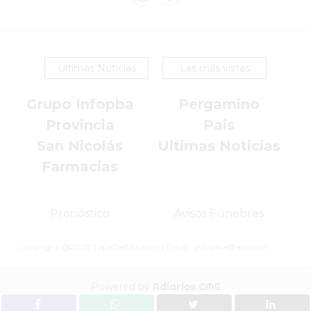
EN
PERGAMINO
YOGURT
Ultimas Noticias
Las más vistas
HELADO
VIVERE
Grupo Infopba
Pergamino
BENE
Provincia
Pais
-
San Nicolás
Ultimas Noticias
ENVIOS
A
Farmacias
DOMICILIO
PEDIR
Pronóstico
Avisos Fúnebres
YOGUR
HELADO
Copyright @2025 TapaDelDia.com | Email: info.pba@aol.com
VIVERE
BENE
Powered by
Adiarios CMS
PERGAMINO
A