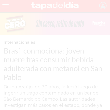
INICIO
NOTICIAS RECIENTES
GRUPO INFOPBA
Internacionales
Brasil conmociona: joven
PERGAMINO
muere tras consumir bebida
PROVINCIA
adulterada con metanol en San
PAIS
Pablo
SAN NICOLÁS
Bruna Araújo, de 30 años, falleció luego de
ULTIMAS NOTICIAS
ingerir un trago contaminado en un bar de
FARMACIAS
São Bernardo do Campo. Las autoridades
investigan más casos en el estado, donde ya
TEMAS DESTACADOS