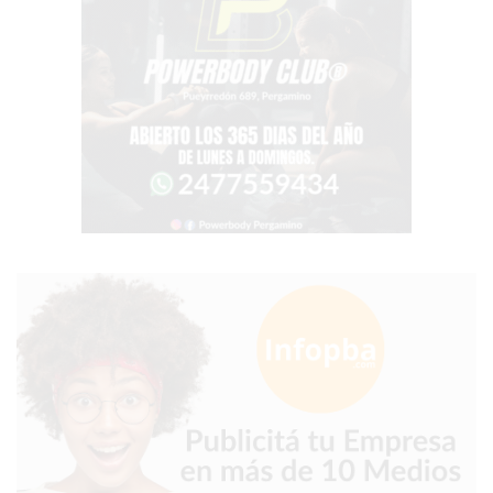
TIENDA
ONLINE
GRATIS
BON
YOGURT
-
YOGURTERIA
EN
PERGAMINO
LA
ALTERNATIVA
A
TIENDA
NUBE
Y
SHOPIFY:
CÓMO