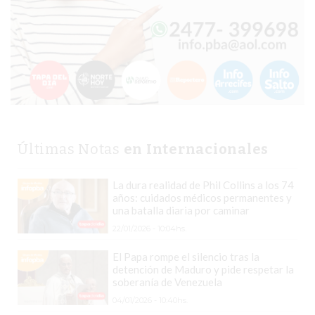
CHANGUITO.COM.AR
DEMOCRATIZA
EL
COMERCIO
POR
WHATSAPP
CATÁLOGO
DE
Últimas Notas
en Internacionales
WHATSAPP
ONLINE
La dura realidad de Phil Collins a los 74
EN
años: cuidados médicos permanentes y
PERGAMINO:
una batalla diaria por caminar
LA
22/01/2026 - 10:04hs.
ALTERNATIVA
El Papa rompe el silencio tras la
PARA
detención de Maduro y pide respetar la
QUE
soberanía de Venezuela
LOS
04/01/2026 - 10:40hs.