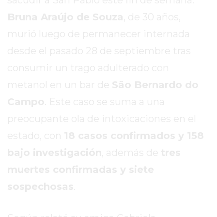
SITIO
Bruna Araújo de Souza
, de 30 años,
PUBLICITÁ
EN
murió luego de permanecer internada
TAPA
desde el pasado 28 de septiembre tras
DEL
consumir un trago adulterado con
DIA
DIARIO
metanol en un bar de
São Bernardo do
NORTE
Campo
. Este caso se suma a una
HOY
preocupante ola de intoxicaciones en el
GRUPO
DE
estado, con
18 casos confirmados y 158
MEDIOS
bajo investigación
, además de
tres
INFOPBA
muertes confirmadas y siete
NOTICIAS
DE
sospechosas
.
SALTO
DIARIO