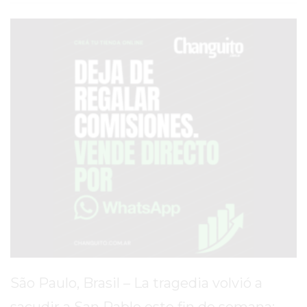
SERVICIOS
PRONÓSTICO
AVISOS FÚNEBRES
AYUDA
TÉRMINOS
Y
CONDICIONES
POLÍTICAS
DE
PRIVACIDAD
MAPA
São Paulo, Brasil – La tragedia volvió a
DEL
sacudir a San Pablo este fin de semana: