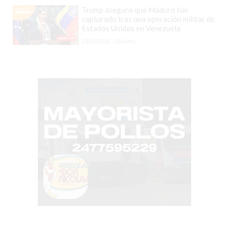
COMERCIOS
Trump aseguró que Maduro fue
VENDAN
capturado tras una operación militar de
SIN
Estados Unidos en Venezuela
PAGAR
03/01/2026 - 09:40hs.
COMISIONES
CÓMO
CREAR
UNA
TIENDA
ONLINE
EN
PERGAMINO
TIENDA
ONLINE
EN
ROSARIO:
CADA