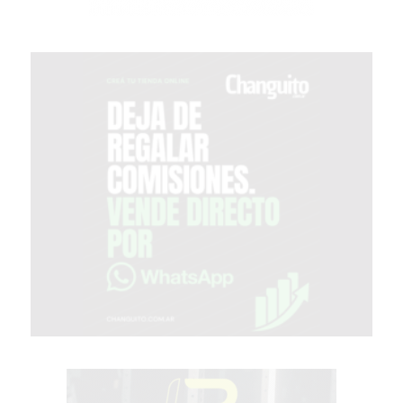
PERGAMINO?
¿DÓNDE
COMPRAR
PROTEÍNA
EN
PERGAMINO?
POWERBODY
NUTRITION:
LA
TIENDA
DE
SUPLEMENTOS
DEPORTIVOS
LÍDER
EN
PERGAMINO
CREAR