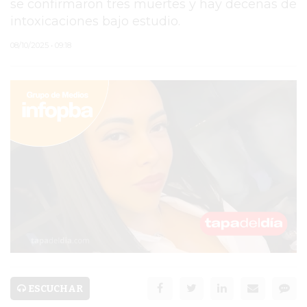
se confirmaron tres muertes y hay decenas de
intoxicaciones bajo estudio.
PERGAMINO
08/10/2025 • 09:18
MUNICIPALIDAD
SUBE
TEATRO SAN MARTÍN
SEMANA MUNDIAL DE
LA LACTANCIA
CUD
SECRETARÍA DE SALUD
DE LA MUNICIPALIDAD DE
PERGAMINO
ESCUCHAR