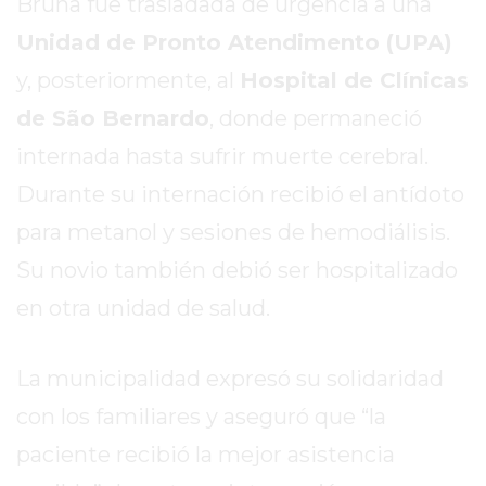
Bruna fue trasladada de urgencia a una
EXALTACIÓN
Unidad de Pronto Atendimento (UPA)
DE
y, posteriormente, al
Hospital de Clínicas
LA
de São Bernardo
, donde permaneció
CRUZ
COLÓN
internada hasta sufrir muerte cerebral.
(BUENOS
Durante su internación recibió el antídoto
AIRES)
para metanol y sesiones de hemodiálisis.
RESULTADOS
DE
Su novio también debió ser hospitalizado
LOTERÍAS
en otra unidad de salud.
Y
QUINIELAS
La municipalidad expresó su solidaridad
DE
HOY
con los familiares y aseguró que “la
PERGAMINO
paciente recibió la mejor asistencia
HOY