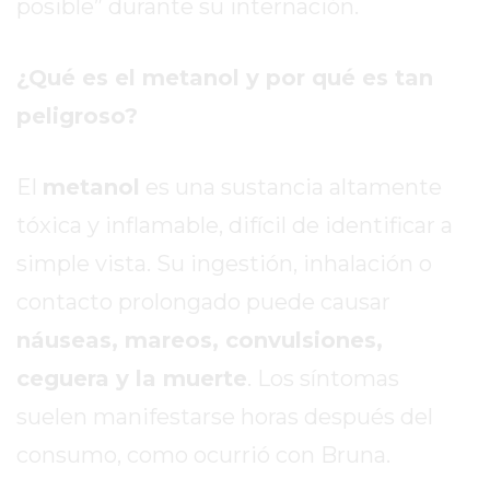
posible” durante su internación.
EL
MEJOR
GIMNASIO
¿Qué es el metanol y por qué es tan
DE
peligroso?
PERGAMINO
ENTRENAMIENTOS
El
metanol
es una sustancia altamente
SPORTCLUB
VS.
tóxica y inflamable, difícil de identificar a
POWERBODY
simple vista. Su ingestión, inhalación o
CLUB
contacto prolongado puede causar
EN
PERGAMINO
náuseas, mareos, convulsiones,
UNNOBA
ceguera y la muerte
. Los síntomas
DESCUENTOS
suelen manifestarse horas después del
PRECIO
GIMNASIO
consumo, como ocurrió con Bruna.
PERGAMINO