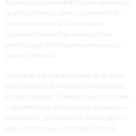
de cerca cada novedad a través de medios
EXALTACIÓN
locales y redes sociales. La intervención
DE
coordinada entre las autoridades
LA
CRUZ
judiciales y las fuerzas de seguridad
COLÓN
permitió que la búsqueda avanzara con
(BUENOS
rapidez y eficacia.
AIRES)
RESULTADOS
DE
Familiares y amigos expresaron su alivio
LOTERÍAS
tras conocer que Marcela se encontraba
Y
en buen estado. “Estamos muy contentos
QUINIELAS
DE
y agradecidos a todos los que ayudaron a
HOY
encontrarla”, afirmaron. La Policía, por su
PERGAMINO
parte, informó que continuará con las
HOY