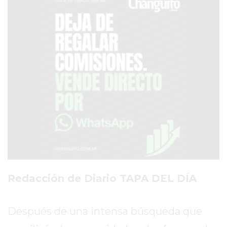
SERVICIOS
PRONÓSTICO
AVISOS FÚNEBRES
AYUDA
TÉRMINOS
Y
CONDICIONES
POLÍTICAS
DE
Redacción de Diario TAPA DEL DÍA
PRIVACIDAD
MAPA
Después de una intensa búsqueda que
DEL