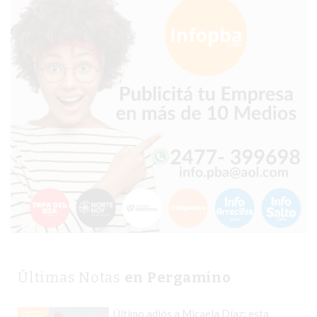
PERGAMINO?
¿DÓNDE
COMPRAR
PROTEÍNA
EN
PERGAMINO?
POWERBODY
NUTRITION:
LA
TIENDA
DE
SUPLEMENTOS
DEPORTIVOS
LÍDER
EN
Últimas Notas
en Pergamino
PERGAMINO
CREAR
Último adiós a Micaela Díaz: esta