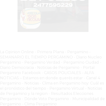
CHANGUITO.COM.AR
DEMOCRATIZA
EL
COMERCIO
POR
WHATSAPP
CATÁLOGO
DE
WHATSAPP
La Opinion Online
-
Primera Plana
-
Pergamino -
SEMANARIO EL TIEMPO PERGAMINO
-
Diario Nucleo
ONLINE
Pergamino
-
Pergamino Verdad
-
Pergamino Ciuda
d
-
EN
Diario Democracia - Noticias de Pergamino
-
Portal
PERGAMINO:
Pergamino Facebook
-
CASOS POLICIALES -
ALFA
LA
NOTICIAS – Estamos en donde querés estar
-
Canal 4
ALTERNATIVA
Pergamino - Noticias
-
Clima en Pergamino hoy: Cuál es
PARA
el pronóstico del tiempo
-
Pergamino Virtual - Noticias
de Pergamino y la region
-
Resultados Elecciones
QUE
Pergamino
-
Dónde Voto Pergamino
-
Municipalidad de
LOS
Pergamino
-
Clima Pergamino