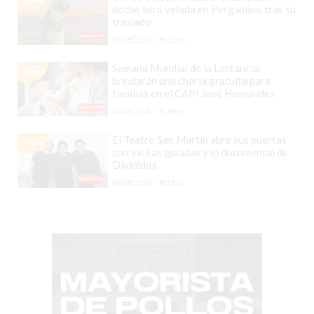
TIENDA
noche será velada en Pergamino tras su
ONLINE
traslado
GRATIS
06/08/2026 - 18:25hs.
BON
Semana Mundial de la Lactancia:
YOGURT
brindarán una charla gratuita para
familias en el CAPI José Hernández
-
06/08/2026 - 18:18hs.
YOGURTERIA
EN
El Teatro San Martín abre sus puertas
PERGAMINO
con visitas guiadas y el documental de
Divididos
LA
06/08/2026 - 18:13hs.
ALTERNATIVA
A
TIENDA
NUBE
Y
SHOPIFY:
CÓMO