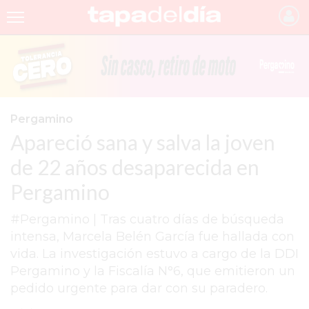
INICIO
NOTICIAS RECIENTES
GRUPO INFOPBA
Pergamino
Apareció sana y salva la joven
PERGAMINO
de 22 años desaparecida en
PROVINCIA
Pergamino
PAIS
#Pergamino | Tras cuatro días de búsqueda
SAN NICOLÁS
intensa, Marcela Belén García fue hallada con
ULTIMAS NOTICIAS
vida. La investigación estuvo a cargo de la DDI
Pergamino y la Fiscalía N°6, que emitieron un
FARMACIAS
pedido urgente para dar con su paradero.
TEMAS DESTACADOS