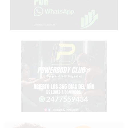
GIMNASIO
EN
PERGAMINO
CON
BUENOS
PROFESORES
GIMNASIO
PERGAMINO
SUPLEMENTOS
DEPORTIVOS
EN
PERGAMINO
¿DÓNDE
COMPRAR
CREATINA
EN