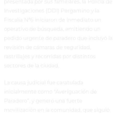
presentada por sus familiares, la Policía de
REPORTERO
Investigaciones (DDI) Pergamino y la
DIARIO
DEPORTIVO
Fiscalía N°6 iniciaron de inmediato un
ROJAS
operativo de búsqueda, emitiendo un
VIRTUAL
pedido urgente de paradero que incluyó la
NOTICIAS
revisión de cámaras de seguridad,
DE
ARRECIFES
rastrillajes y recorridas por distintos
ZÁRATE
sectores de la ciudad.
Y
CAMPANA
La causa judicial fue caratulada
NOTICIAS
DE
inicialmente como “Averiguación de
ZÁRATE
Paradero”, y generó una fuerte
NOTICIAS
movilización en la comunidad, que siguió
DE
CAMPANA