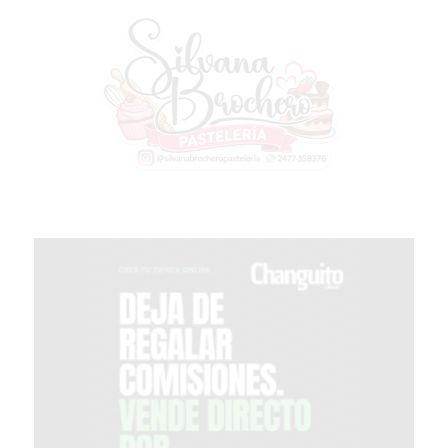
MEJOR
GIMNASIO
DE
PERGAMINO
OPINIONES
GIMNASIO
CERCA
DE
MI
¿CUÁL
ES
EL
GIMNASIO
MÁS
MODERNO
DE
PERGAMINO?