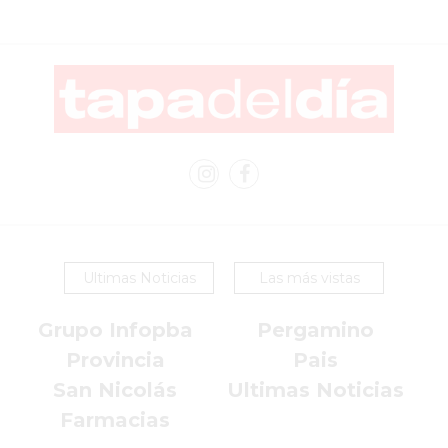
COMERCIOS
VENDAN
SIN
PAGAR
COMISIONES
CÓMO
CREAR
UNA
TIENDA
ONLINE
EN
Ultimas Noticias
Las más vistas
PERGAMINO
TIENDA
Grupo Infopba
Pergamino
ONLINE
Provincia
Pais
EN
San Nicolás
Ultimas Noticias
ROSARIO:
Farmacias
CADA