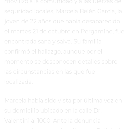
movilizó a la comunidad y a las fuerzas de
SITIO
PUBLICITÁ
seguridad locales, Marcela Belén García, la
EN
joven de 22 años que había desaparecido
TAPA
el martes 21 de octubre en Pergamino, fue
DEL
DIA
encontrada sana y salva. Su familia
DIARIO
confirmó el hallazgo, aunque por el
NORTE
momento se desconocen detalles sobre
HOY
las circunstancias en las que fue
GRUPO
DE
localizada.
MEDIOS
INFOPBA
Marcela había sido vista por última vez en
NOTICIAS
su domicilio ubicado en la calle Dr.
DE
SALTO
Valentini al 1000. Ante la denuncia
DIARIO