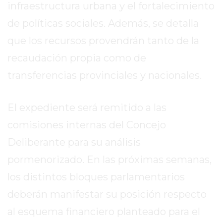
DIARIO
infraestructura urbana y el fortalecimiento
DEPORTIVO
de políticas sociales. Además, se detalla
ROJAS
que los recursos provendrán tanto de la
VIRTUAL
NOTICIAS
recaudación propia como de
DE
transferencias provinciales y nacionales.
ARRECIFES
ZÁRATE
El expediente será remitido a las
Y
CAMPANA
comisiones internas del Concejo
NOTICIAS
Deliberante para su análisis
DE
pormenorizado. En las próximas semanas,
ZÁRATE
los distintos bloques parlamentarios
NOTICIAS
DE
deberán manifestar su posición respecto
CAMPANA
al esquema financiero planteado para el
EXALTACIÓN