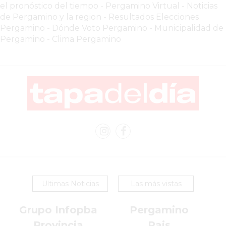
el pronóstico del tiempo
-
Pergamino Virtual - Noticias
EL
de Pergamino y la region
-
Resultados Elecciones
COMERCIO
Pergamino
-
Dónde Voto Pergamino
-
Municipalidad de
POR
Pergamino
-
Clima Pergamino
WHATSAPP
CATÁLOGO
DE
WHATSAPP
ONLINE
EN
PERGAMINO:
LA
ALTERNATIVA
PARA
QUE
Ultimas Noticias
Las más vistas
LOS
COMERCIOS
Grupo Infopba
Pergamino
VENDAN
Provincia
Pais