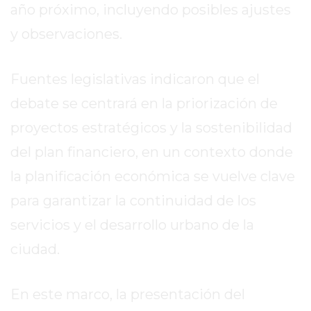
año próximo, incluyendo posibles ajustes
DE
LA
y observaciones.
CRUZ
COLÓN
Fuentes legislativas indicaron que el
(BUENOS
debate se centrará en la priorización de
AIRES)
RESULTADOS
proyectos estratégicos y la sostenibilidad
DE
del plan financiero, en un contexto donde
LOTERÍAS
la planificación económica se vuelve clave
Y
QUINIELAS
para garantizar la continuidad de los
DE
servicios y el desarrollo urbano de la
HOY
ciudad.
PERGAMINO
HOY
EL
En este marco, la presentación del
MEJOR