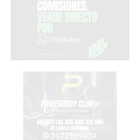
GIMNASIO
DE
PERGAMINO
OPINIONES
GIMNASIO
CERCA
DE
MI
¿CUÁL
ES
EL
GIMNASIO
MÁS
MODERNO
DE
PERGAMINO?
GIMNASIO