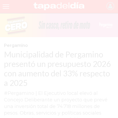
INICIO
NOTICIAS RECIENTES
GRUPO INFOPBA
Pergamino
Municipalidad de Pergamino
PERGAMINO
presentó un presupuesto 2026
PROVINCIA
con aumento del 33% respecto
PAIS
a 2025
SAN NICOLÁS
#Pergamino | El Ejecutivo local elevó al
ULTIMAS NOTICIAS
Concejo Deliberante un proyecto que prevé
FARMACIAS
una inversión total de 74.718 millones de
pesos. Obras, servicios y políticas sociales
TEMAS DESTACADOS