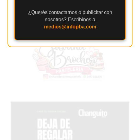
GIMNASIOS
ABIERTOS
¿Querés contactarnos o publicitar con
HOY
nosotros? Escribinos a
EN
medios@infopba.com
PERGAMINO
GIMNASIO
EN
PERGAMINO
CON
PLANES
PERSONALIZADOS
DÓNDE
HACER
MUSCULACIÓN
EN
PERGAMINO
MEJOR