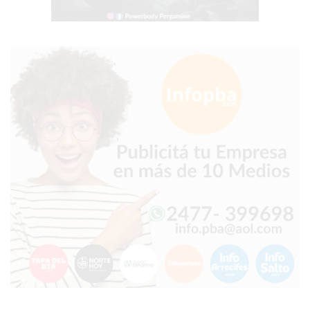
EN
PERGAMINO
CON
BUENOS
PROFESORES
GIMNASIO
PERGAMINO
SUPLEMENTOS
DEPORTIVOS
EN
PERGAMINO
¿DÓNDE
COMPRAR
CREATINA
EN
PERGAMINO?
¿DÓNDE