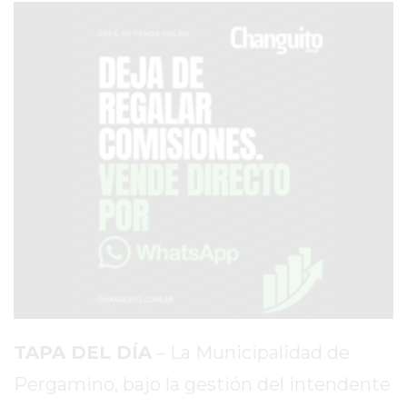
PRONÓSTICO
AVISOS FÚNEBRES
AYUDA
TÉRMINOS
Y
CONDICIONES
POLÍTICAS
DE
PRIVACIDAD
MAPA
TAPA DEL DÍA
– La Municipalidad de
DEL
SITIO
Pergamino, bajo la gestión del intendente
PUBLICITÁ