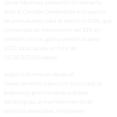
Javier Martínez, presentó oficialmente
EN
ante el Concejo Deliberante el proyecto
TAPA
DEL
de presupuesto para el ejercicio 2026, que
DIA
contempla un incremento del 33% en
DIARIO
relación con los gastos previstos para
NORTE
HOY
2025, alcanzando un total de
GRUPO
74.718.307.000 pesos.
DE
MEDIOS
Según informaron desde el
INFOPBA
NOTICIAS
Departamento Ejecutivo Municipal, la
DE
propuesta prioriza obras públicas
SALTO
estratégicas, el mantenimiento de
DIARIO
servicios esenciales, mejoras en
REPORTERO