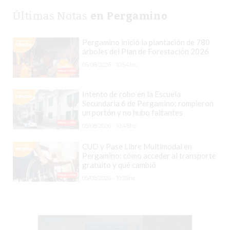
COMPRAR
Últimas Notas
en Pergamino
PROTEÍNA
EN
Pergamino inició la plantación de 780
PERGAMINO?
árboles del Plan de Forestación 2026
POWERBODY
05/08/2026 - 10:54hs.
NUTRITION:
LA
Intento de robo en la Escuela
Secundaria 6 de Pergamino: rompieron
TIENDA
un portón y no hubo faltantes
DE
05/08/2026 - 10:45hs.
SUPLEMENTOS
DEPORTIVOS
CUD y Pase Libre Multimodal en
Pergamino: cómo acceder al transporte
LÍDER
gratuito y qué cambió
EN
05/08/2026 - 10:35hs.
PERGAMINO
CREAR
TIENDA
ONLINE