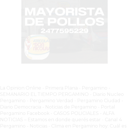
GRATIS
BON
YOGURT
-
YOGURTERIA
EN
PERGAMINO
LA
ALTERNATIVA
A
TIENDA
La Opinion Online
-
Primera Plana
-
Pergamino -
NUBE
SEMANARIO EL TIEMPO PERGAMINO
-
Diario Nucleo
Y
Pergamino
-
Pergamino Verdad
-
Pergamino Ciuda
d
-
SHOPIFY:
Diario Democracia - Noticias de Pergamino
-
Portal
CÓMO
Pergamino Facebook
-
CASOS POLICIALES -
ALFA
CHANGUITO.COM.AR
NOTICIAS – Estamos en donde querés estar
-
Canal 4
Pergamino - Noticias
-
Clima en Pergamino hoy: Cuál es
DEMOCRATIZA