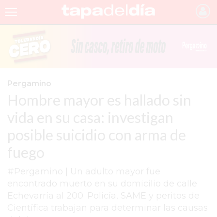
INICIO
NOTICIAS RECIENTES
GRUPO INFOPBA
Pergamino
Hombre mayor es hallado sin
PERGAMINO
vida en su casa: investigan
PROVINCIA
posible suicidio con arma de
PAIS
fuego
SAN NICOLÁS
#Pergamino | Un adulto mayor fue
ULTIMAS NOTICIAS
encontrado muerto en su domicilio de calle
FARMACIAS
Echevarría al 200. Policía, SAME y peritos de
Científica trabajan para determinar las causas
TEMAS DESTACADOS