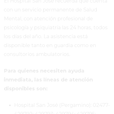
El Hospital San José recuerda que cuenta
DE
PERGAMINO
con un servicio permanente de Salud
ENTRENAMIENTOS
Mental, con atención profesional de
SPORTCLUB
psicología y psiquiatría las 24 horas, todos
VS.
los días del año. La asistencia está
POWERBODY
CLUB
disponible tanto en guardia como en
EN
consultorios ambulatorios.
PERGAMINO
UNNOBA
Para quienes necesiten ayuda
DESCUENTOS
PRECIO
inmediata, las líneas de atención
GIMNASIO
disponibles son:
PERGAMINO
2026
Hospital San José (Pergamino): 02477-
GIMNASIOS
ABIERTOS
429792; 429793; 429794; 429795;