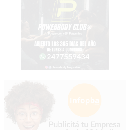
PROTEÍNA
EN
PERGAMINO?
POWERBODY
NUTRITION:
LA
TIENDA
DE
SUPLEMENTOS
DEPORTIVOS
LÍDER
EN
PERGAMINO
CREAR
TIENDA
ONLINE
GRATIS