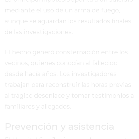
LA
CRUZ
mediante el uso de un arma de fuego,
COLÓN
aunque se aguardan los resultados finales
(BUENOS
de las investigaciones.
AIRES)
RESULTADOS
DE
El hecho generó consternación entre los
LOTERÍAS
vecinos, quienes conocían al fallecido
Y
desde hacía años. Los investigadores
QUINIELAS
DE
trabajan para reconstruir las horas previas
HOY
al trágico desenlace y tomar testimonios a
PERGAMINO
familiares y allegados.
HOY
EL
Prevención y asistencia
MEJOR
GIMNASIO