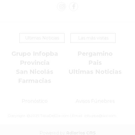
POR
WHATSAPP
SIN
PAGAR
Ultimas Noticias
Las más vistas
COMISIONES
POR
Grupo Infopba
Pergamino
PEDIDO
Provincia
Pais
MÜNNA
San Nicolás
Ultimas Noticias
GELATERIA
A
Farmacias
DOMICILIO
-
Pronóstico
Avisos Fúnebres
PEDIR
ONLINE
Copyright @2025 TapaDelDia.com | Email: info.pba@aol.com
EN
PERGAMINO
Powered by
Adiarios CMS
YOGURT