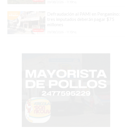
COMERCIO
09/08/2026 - 11:19hs.
POR
Defraudación al PAMI en Pergamino:
WHATSAPP
tres imputados deberán pagar $75
millones
CATÁLOGO
DE
09/08/2026 - 11:15hs.
WHATSAPP
ONLINE
EN
PERGAMINO:
LA
ALTERNATIVA
PARA
QUE
LOS
COMERCIOS
VENDAN
SIN
PAGAR