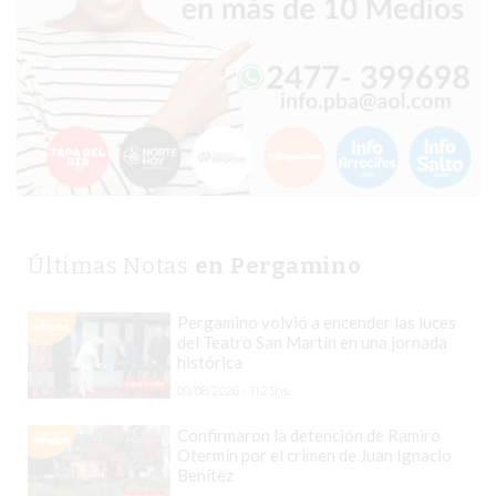
BON
YOGURT
-
YOGURTERIA
EN
PERGAMINO
LA
ALTERNATIVA
A
Últimas Notas
en Pergamino
TIENDA
NUBE
Pergamino volvió a encender las luces
Y
del Teatro San Martín en una jornada
SHOPIFY:
histórica
CÓMO
09/08/2026 - 11:23hs.
CHANGUITO.COM.AR
Confirmaron la detención de Ramiro
DEMOCRATIZA
Otermín por el crimen de Juan Ignacio
EL
Benítez