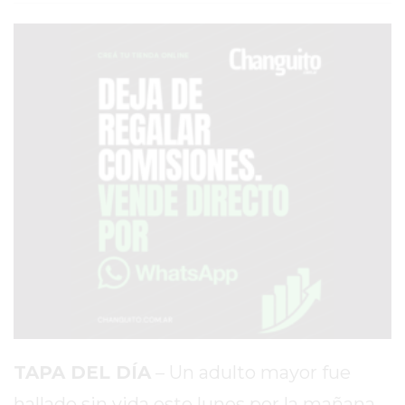
AVISOS FÚNEBRES
AYUDA
TÉRMINOS
Y
CONDICIONES
POLÍTICAS
DE
PRIVACIDAD
MAPA
DEL
SITIO
PUBLICITÁ
TAPA DEL DÍA
– Un adulto mayor fue
EN
hallado sin vida este lunes por la mañana