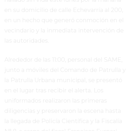
TAPA
en su domicilio de calle Echevarría al 200,
DEL
DIA
en un hecho que generó conmoción en el
DIARIO
vecindario y la inmediata intervención de
NORTE
las autoridades.
HOY
GRUPO
DE
Alrededor de las 11:00, personal del SAME,
MEDIOS
junto a móviles del Comando de Patrulla y
INFOPBA
la Patrulla Urbana municipal, se presentó
NOTICIAS
DE
en el lugar tras recibir el alerta. Los
SALTO
uniformados realizaron las primeras
DIARIO
diligencias y preservaron la escena hasta
REPORTERO
la llegada de Policía Científica y la Fiscalía
DIARIO
DEPORTIVO