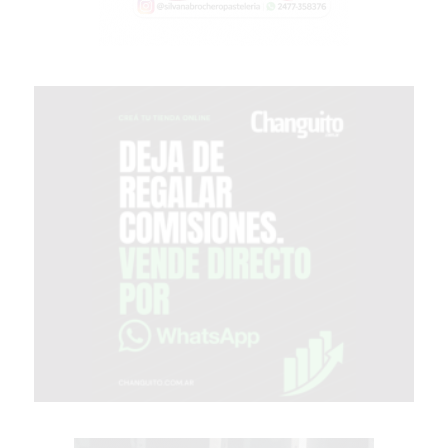
CON
BUENOS
PROFESORES
GIMNASIO
PERGAMINO
SUPLEMENTOS
DEPORTIVOS
EN
PERGAMINO
¿DÓNDE
COMPRAR
CREATINA
EN
PERGAMINO?
¿DÓNDE
COMPRAR