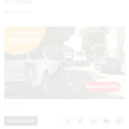
del deceso.
PERGAMINO
03/11/2025 • 12:46
TEATRO SAN MARTÍN
PARAJE PUJOL
HOMICIDIO DE JUAN
IGNACIO BENÍTEZ
JAVIER MARTINEZ
ESPECTÁCULO
MORA GODOY
La Opinion
SERVICIOS
PRONÓSTICO
ESCUCHAR