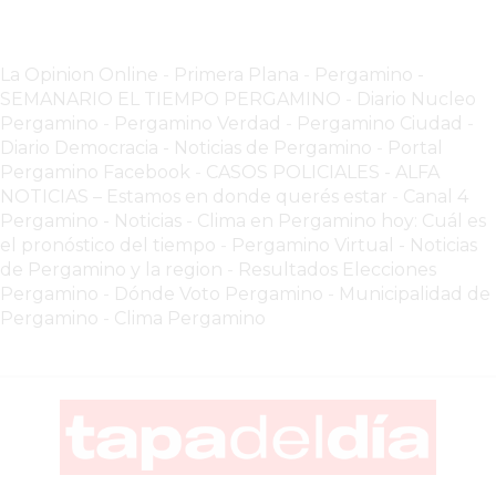
COMISIONES
CÓMO
La Opinion Online
-
Primera Plana
-
Pergamino -
CREAR
SEMANARIO EL TIEMPO PERGAMINO
-
Diario Nucleo
UNA
Pergamino
-
Pergamino Verdad
-
Pergamino Ciuda
d
-
TIENDA
Diario Democracia - Noticias de Pergamino
-
Portal
Pergamino Facebook
-
CASOS POLICIALES -
ALFA
ONLINE
NOTICIAS – Estamos en donde querés estar
-
Canal 4
EN
Pergamino - Noticias
-
Clima en Pergamino hoy: Cuál es
PERGAMINO
el pronóstico del tiempo
-
Pergamino Virtual - Noticias
TIENDA
de Pergamino y la region
-
Resultados Elecciones
Pergamino
-
Dónde Voto Pergamino
-
Municipalidad de
ONLINE
Pergamino
-
Clima Pergamino
EN
ROSARIO:
CADA
VEZ
MÁS
COMERCIOS
VENDEN