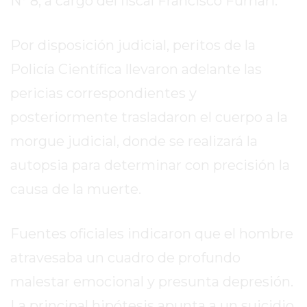
N° 8, a cargo del fiscal Francisco Furnari.
ROJAS
VIRTUAL
Por disposición judicial, peritos de la
NOTICIAS
Policía Científica llevaron adelante las
DE
ARRECIFES
pericias correspondientes y
ZÁRATE
posteriormente trasladaron el cuerpo a la
Y
morgue judicial, donde se realizará la
CAMPANA
NOTICIAS
autopsia para determinar con precisión la
DE
causa de la muerte.
ZÁRATE
NOTICIAS
Fuentes oficiales indicaron que el hombre
DE
CAMPANA
atravesaba un cuadro de profundo
EXALTACIÓN
malestar emocional y presunta depresión.
DE
La principal hipótesis apunta a un suicidio