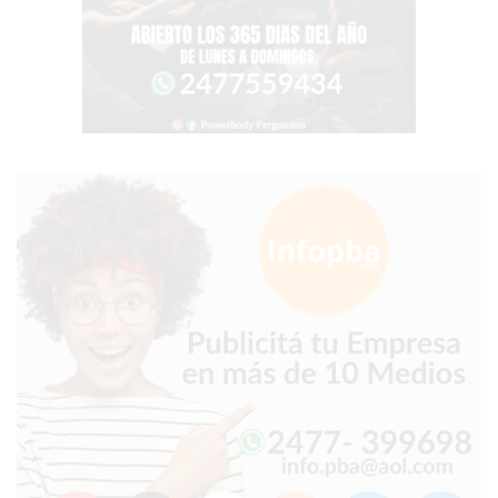
TIENDA
ONLINE
GRATIS
BON
YOGURT
-
YOGURTERIA
EN
PERGAMINO
LA
ALTERNATIVA
A
TIENDA
NUBE
Y
SHOPIFY:
CÓMO