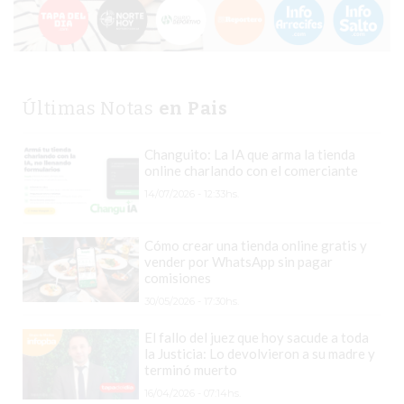
CHANGUITO.COM.AR
DEMOCRATIZA
EL
COMERCIO
POR
Últimas Notas
en Pais
WHATSAPP
CATÁLOGO
Changuito: La IA que arma la tienda
online charlando con el comerciante
DE
WHATSAPP
14/07/2026 - 12:33hs.
ONLINE
EN
Cómo crear una tienda online gratis y
vender por WhatsApp sin pagar
PERGAMINO:
comisiones
LA
30/05/2026 - 17:30hs.
ALTERNATIVA
PARA
El fallo del juez que hoy sacude a toda
la Justicia: Lo devolvieron a su madre y
QUE
terminó muerto
LOS
16/04/2026 - 07:14hs.