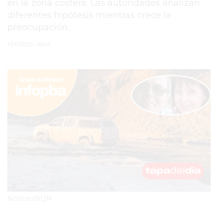
en la zona costera. Las autoridades analizan
diferentes hipótesis mientras crece la
PERGAMINO
preocupación.
MUNICIPALIDAD
10/11/2025 • 09:04
SUBE
TEATRO SAN MARTÍN
SEMANA MUNDIAL DE
LA LACTANCIA
CUD
SECRETARÍA DE SALUD
DE LA MUNICIPALIDAD DE
PERGAMINO
NoticiasNQN