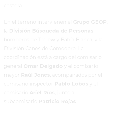
EL
costera.
MEJOR
GIMNASIO
En el terreno intervienen el
Grupo GEOP
,
DE
PERGAMINO
la
División Búsqueda de Personas
,
ENTRENAMIENTOS
bomberos de Trelew y Bahía Blanca, y la
SPORTCLUB
División Canes de Comodoro. La
VS.
POWERBODY
coordinación está a cargo del comisario
CLUB
general
Omar Delgado
y el comisario
EN
mayor
Raúl Jones
, acompañados por el
PERGAMINO
comisario inspector
Pablo Lobos
y el
UNNOBA
DESCUENTOS
comisario
Ariel Ríos
, junto al
PRECIO
subcomisario
Patricio Rojas
.
GIMNASIO
PERGAMINO