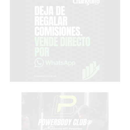
PERGAMINO?
¿DÓNDE
COMPRAR
PROTEÍNA
EN
PERGAMINO?
POWERBODY
NUTRITION:
LA
TIENDA
DE
SUPLEMENTOS
DEPORTIVOS
LÍDER
EN
PERGAMINO
CREAR