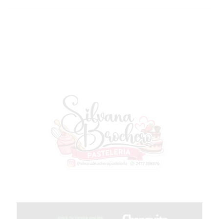
GIMNASIO
EN
PERGAMINO
CON
BUENOS
PROFESORES
GIMNASIO
PERGAMINO
SUPLEMENTOS
DEPORTIVOS
EN
PERGAMINO
¿DÓNDE
COMPRAR
CREATINA
EN