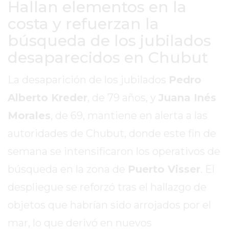
Hallan elementos en la
SITIO
PUBLICITÁ
costa y refuerzan la
EN
búsqueda de los jubilados
TAPA
desaparecidos en Chubut
DEL
DIA
La desaparición de los jubilados
Pedro
DIARIO
Alberto Kreder
, de 79 años, y
Juana Inés
NORTE
HOY
Morales
, de 69, mantiene en alerta a las
GRUPO
autoridades de Chubut, donde este fin de
DE
semana se intensificaron los operativos de
MEDIOS
INFOPBA
búsqueda en la zona de
Puerto Visser
. El
NOTICIAS
despliegue se reforzó tras el hallazgo de
DE
objetos que habrían sido arrojados por el
SALTO
mar, lo que derivó en nuevos
DIARIO