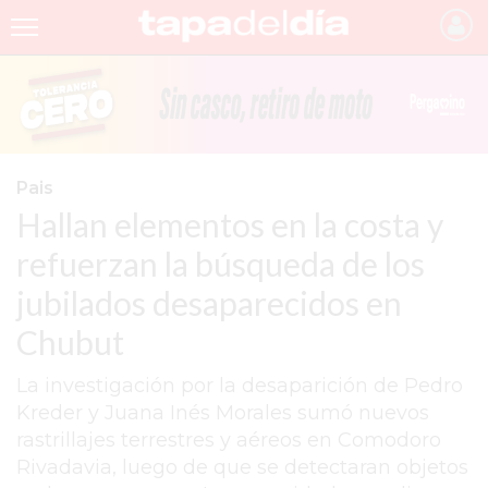
INICIO
NOTICIAS RECIENTES
GRUPO INFOPBA
Pais
Hallan elementos en la costa y
PERGAMINO
refuerzan la búsqueda de los
PROVINCIA
jubilados desaparecidos en
PAIS
Chubut
SAN NICOLÁS
La investigación por la desaparición de Pedro
ULTIMAS NOTICIAS
Kreder y Juana Inés Morales sumó nuevos
FARMACIAS
rastrillajes terrestres y aéreos en Comodoro
Rivadavia, luego de que se detectaran objetos
TEMAS DESTACADOS