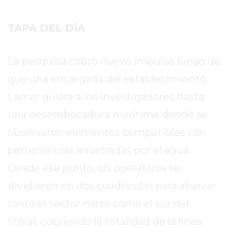
EXALTACIÓN
TAPA DEL DÍA
DE
LA
CRUZ
La pesquisa cobró nuevo impulso luego de
COLÓN
que una encargada del establecimiento
(BUENOS
Lamar guiara a los investigadores hasta
AIRES)
RESULTADOS
una desembocadura marítima donde se
DE
observaron elementos compatibles con
LOTERÍAS
pertenencias arrastradas por el agua.
Y
QUINIELAS
Desde ese punto, los operativos se
DE
dividieron en dos cuadrículas para abarcar
HOY
tanto el sector norte como el sur del
PERGAMINO
HOY
litoral, cubriendo la totalidad de la línea