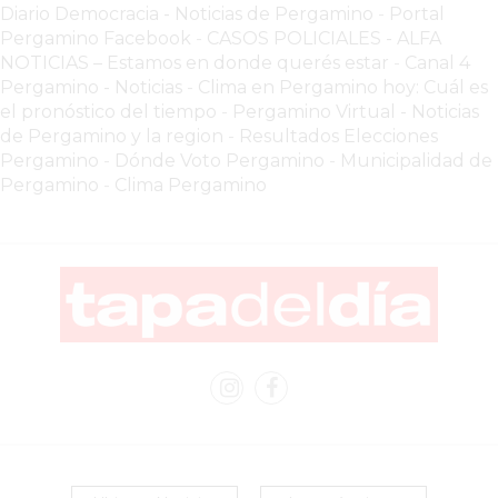
VEZ
Diario Democracia - Noticias de Pergamino
-
Portal
MÁS
Pergamino Facebook
-
CASOS POLICIALES -
ALFA
COMERCIOS
NOTICIAS – Estamos en donde querés estar
-
Canal 4
Pergamino - Noticias
-
Clima en Pergamino hoy: Cuál es
VENDEN
el pronóstico del tiempo
-
Pergamino Virtual - Noticias
POR
de Pergamino y la region
-
Resultados Elecciones
WHATSAPP
Pergamino
-
Dónde Voto Pergamino
-
Municipalidad de
SIN
Pergamino
-
Clima Pergamino
PAGAR
COMISIONES
POR
PEDIDO
MÜNNA
GELATERIA
A
DOMICILIO
-
PEDIR
ONLINE