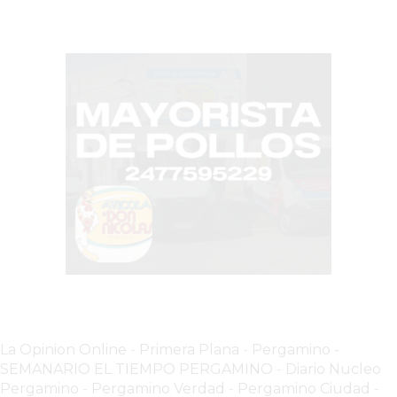
COMERCIOS
VENDAN
SIN
PAGAR
COMISIONES
CÓMO
CREAR
UNA
TIENDA
ONLINE
EN
PERGAMINO
TIENDA
ONLINE
EN
La Opinion Online
-
Primera Plana
-
Pergamino -
ROSARIO:
SEMANARIO EL TIEMPO PERGAMINO
-
Diario Nucleo
CADA
Pergamino
-
Pergamino Verdad
-
Pergamino Ciuda
d
-