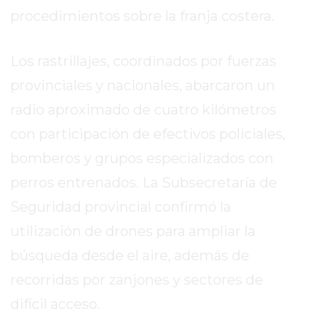
REPORTERO
procedimientos sobre la franja costera.
DIARIO
DEPORTIVO
Los rastrillajes, coordinados por fuerzas
ROJAS
provinciales y nacionales, abarcaron un
VIRTUAL
NOTICIAS
radio aproximado de cuatro kilómetros
DE
con participación de efectivos policiales,
ARRECIFES
bomberos y grupos especializados con
ZÁRATE
perros entrenados. La Subsecretaría de
Y
CAMPANA
Seguridad provincial confirmó la
NOTICIAS
utilización de drones para ampliar la
DE
búsqueda desde el aire, además de
ZÁRATE
NOTICIAS
recorridas por zanjones y sectores de
DE
difícil acceso.
CAMPANA