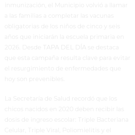
VIRTUAL
inmunización, el Municipio volvió a llamar
NOTICIAS
a las familias a completar las vacunas
DE
obligatorias de los niños de cinco y seis
ARRECIFES
ZÁRATE
años que iniciarán la escuela primaria en
Y
2026. Desde
TAPA DEL DÍA
se destaca
CAMPANA
que esta campaña resulta clave para evitar
NOTICIAS
DE
el resurgimiento de enfermedades que
ZÁRATE
hoy son prevenibles.
NOTICIAS
DE
La Secretaría de Salud recordó que los
CAMPANA
EXALTACIÓN
chicos nacidos en 2020 deben recibir las
DE
dosis de ingreso escolar: Triple Bacteriana
LA
Celular, Triple Viral, Poliomielitis y el
CRUZ