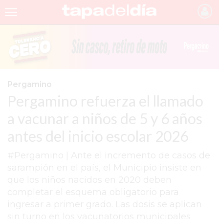
INICIO
NOTICIAS RECIENTES
GRUPO INFOPBA
Pergamino
Pergamino refuerza el llamado
PERGAMINO
a vacunar a niños de 5 y 6 años
PROVINCIA
antes del inicio escolar 2026
PAIS
#Pergamino | Ante el incremento de casos de
SAN NICOLÁS
sarampión en el país, el Municipio insiste en
ULTIMAS NOTICIAS
que los niños nacidos en 2020 deben
completar el esquema obligatorio para
FARMACIAS
ingresar a primer grado. Las dosis se aplican
TEMAS DESTACADOS
sin turno en los vacunatorios municipales