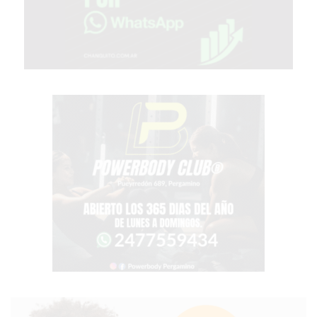
ENVIOS
A
DOMICILIO
EN
PERGAMINO
BON
YOGURT
-
PERGAMINO
-
ENVIOS
A
DOMICILIO
LUTOVA
HAMBURGUESAS
¡HACÉ
TU