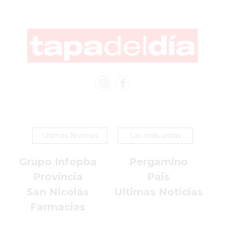
LOS
COMERCIOS
QUE
CRECEN
DE
LOS
QUE
SE
QUEDAN
ATRÁS
Ultimas Noticias
Las más vistas
LO
QUE
Grupo Infopba
Pergamino
ESTÁN
Provincia
Pais
HACIENDO
LOS
San Nicolás
Ultimas Noticias
COMERCIOS
Farmacias
QUE