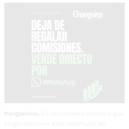
DIA
DIARIO
NORTE
HOY
GRUPO
DE
MEDIOS
INFOPBA
NOTICIAS
DE
SALTO
DIARIO
REPORTERO
DIARIO
Pergamino.
En un contexto sanitario que
DEPORTIVO
ROJAS
exige mantener altas coberturas de