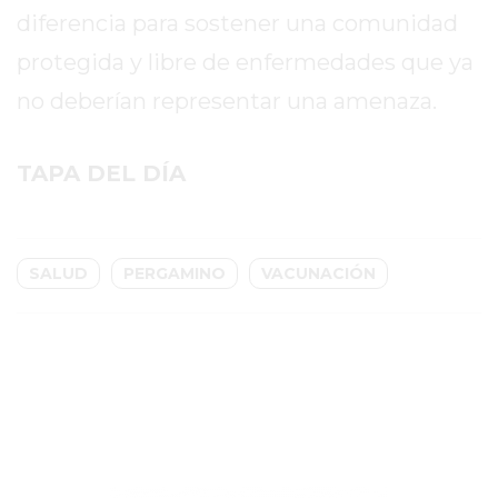
WHATSAPP
diferencia para sostener una comunidad
SIN
protegida y libre de enfermedades que ya
PAGAR
no deberían representar una amenaza.
COMISIONES
POR
PEDIDO
TAPA DEL DÍA
MÜNNA
GELATERIA
A
SALUD
PERGAMINO
VACUNACIÓN
DOMICILIO
-
PEDIR
ONLINE
EN
PERGAMINO
YOGURT
HELADO