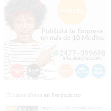
PEDIDO
POR
DELIVERY!
BAJONEANDO
BURGERS
¡PEDIR
POR
DELIVERY!
-
PERGAMINO
MILES
DE
COMERCIOS
EN
Últimas Notas
en Pergamino
ARGENTINA
SIGUEN
PERDIENDO
Pergamino volvió a encender las luces