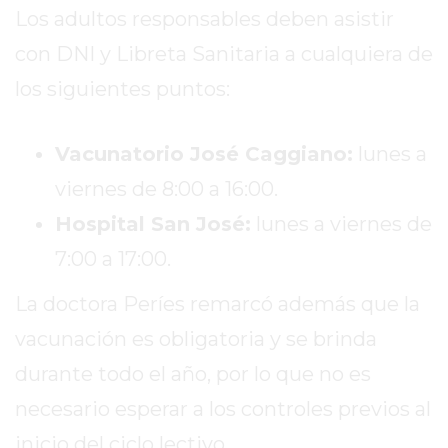
OPINIONES
Los adultos responsables deben asistir
GIMNASIO
con DNI y Libreta Sanitaria a cualquiera de
CERCA
los siguientes puntos:
DE
MI
¿CUÁL
Vacunatorio José Caggiano:
lunes a
ES
viernes de 8:00 a 16:00.
EL
GIMNASIO
Hospital San José:
lunes a viernes de
MÁS
7:00 a 17:00.
MODERNO
DE
La doctora Períes remarcó además que la
PERGAMINO?
vacunación es obligatoria y se brinda
GIMNASIO
durante todo el año, por lo que no es
EN
PERGAMINO
necesario esperar a los controles previos al
CON
inicio del ciclo lectivo.