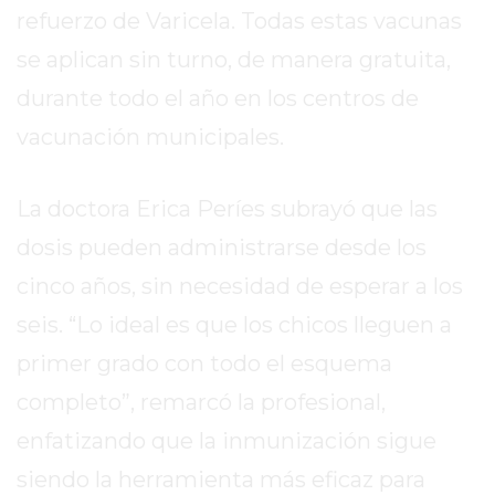
refuerzo de Varicela. Todas estas vacunas
COLÓN
(BUENOS
se aplican sin turno, de manera gratuita,
AIRES)
durante todo el año en los centros de
RESULTADOS
vacunación municipales.
DE
LOTERÍAS
Y
La doctora Erica Períes subrayó que las
QUINIELAS
dosis pueden administrarse desde los
DE
HOY
cinco años, sin necesidad de esperar a los
PERGAMINO
seis. “Lo ideal es que los chicos lleguen a
HOY
primer grado con todo el esquema
EL
completo”, remarcó la profesional,
MEJOR
GIMNASIO
enfatizando que la inmunización sigue
DE
siendo la herramienta más eficaz para
PERGAMINO