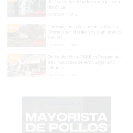
del Teatro San Martín en una jornada
VENTAS
histórica
POR
09/08/2026 - 11:23hs.
ESTE
Confirmaron la detención de Ramiro
ERROR
Otermín por el crimen de Juan Ignacio
SIMPLE
Benítez
EL
09/08/2026 - 11:19hs.
CAMBIO
Defraudación al PAMI en Pergamino:
QUE
tres imputados deberán pagar $75
MUCHOS
millones
NEGOCIOS
09/08/2026 - 11:15hs.
TODAVÍA
NO
HICIERON
Y
YA
LES
CUESTA