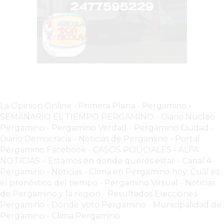
CLIENTES
POR
QUÉ
VENDER
SOLO
POR
WHATSAPP
PUEDE
La Opinion Online
-
Primera Plana
-
Pergamino -
ESTAR
SEMANARIO EL TIEMPO PERGAMINO
-
Diario Nucleo
FRENANDO
Pergamino
-
Pergamino Verdad
-
Pergamino Ciuda
d
-
TU
Diario Democracia - Noticias de Pergamino
-
Portal
NEGOCIO
Pergamino Facebook
-
CASOS POLICIALES -
ALFA
NOTICIAS – Estamos en donde querés estar
-
Canal 4
EL
Pergamino - Noticias
-
Clima en Pergamino hoy: Cuál es
DETALLE
el pronóstico del tiempo
-
Pergamino Virtual - Noticias
QUE
de Pergamino y la region
-
Resultados Elecciones
SEPARA
Pergamino
-
Dónde Voto Pergamino
-
Municipalidad de
A
Pergamino
-
Clima Pergamino