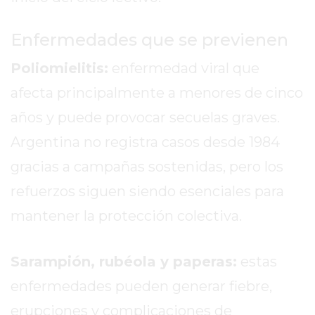
BUENOS
PROFESORES
Enfermedades que se previenen
GIMNASIO
PERGAMINO
Poliomielitis:
enfermedad viral que
SUPLEMENTOS
afecta principalmente a menores de cinco
DEPORTIVOS
años y puede provocar secuelas graves.
EN
PERGAMINO
Argentina no registra casos desde 1984
¿DÓNDE
gracias a campañas sostenidas, pero los
COMPRAR
refuerzos siguen siendo esenciales para
CREATINA
EN
mantener la protección colectiva.
PERGAMINO?
¿DÓNDE
Sarampión, rubéola y paperas:
estas
COMPRAR
enfermedades pueden generar fiebre,
PROTEÍNA
EN
erupciones y complicaciones de