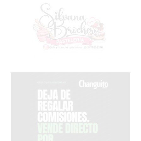
VIVERE
BENE
-
ENVIOS
A
DOMICILIO
PEDIR
YOGUR
HELADO
VIVERE
BENE
PERGAMINO
A
DOMICILIO!
YOGURT
HELADO
-