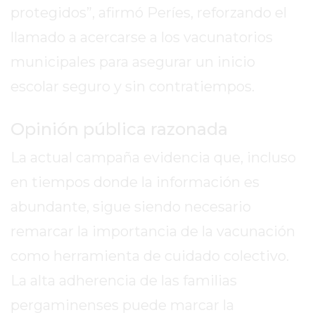
CÓMO
protegidos”, afirmó Períes, reforzando el
CREAR
llamado a acercarse a los vacunatorios
UNA
municipales para asegurar un inicio
TIENDA
ONLINE
escolar seguro y sin contratiempos.
EN
PERGAMINO
Opinión pública razonada
TIENDA
La actual campaña evidencia que, incluso
ONLINE
EN
en tiempos donde la información es
ROSARIO:
abundante, sigue siendo necesario
CADA
remarcar la importancia de la vacunación
VEZ
MÁS
como herramienta de cuidado colectivo.
COMERCIOS
La alta adherencia de las familias
VENDEN
pergaminenses puede marcar la
POR