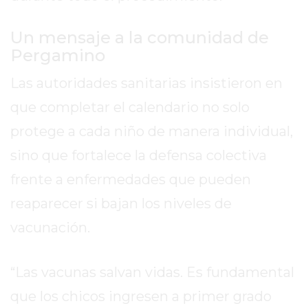
WHATSAPP
CATÁLOGO
Un mensaje a la comunidad de
DE
Pergamino
WHATSAPP
Las autoridades sanitarias insistieron en
ONLINE
EN
que completar el calendario no solo
PERGAMINO:
protege a cada niño de manera individual,
LA
sino que fortalece la defensa colectiva
ALTERNATIVA
PARA
frente a enfermedades que pueden
QUE
reaparecer si bajan los niveles de
LOS
vacunación.
COMERCIOS
VENDAN
SIN
“Las vacunas salvan vidas. Es fundamental
PAGAR
que los chicos ingresen a primer grado
COMISIONES