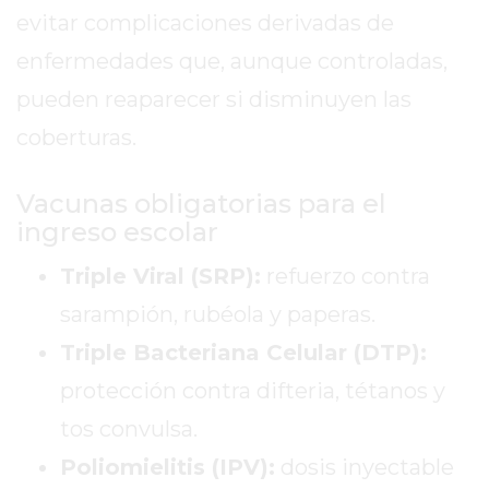
evitar complicaciones derivadas de
ENTRENAMIENTOS
SPORTCLUB
enfermedades que, aunque controladas,
VS.
pueden reaparecer si disminuyen las
POWERBODY
coberturas.
CLUB
EN
Vacunas obligatorias para el
PERGAMINO
ingreso escolar
UNNOBA
DESCUENTOS
Triple Viral (SRP):
refuerzo contra
PRECIO
sarampión, rubéola y paperas.
GIMNASIO
PERGAMINO
Triple Bacteriana Celular (DTP):
2026
protección contra difteria, tétanos y
GIMNASIOS
tos convulsa.
ABIERTOS
HOY
Poliomielitis (IPV):
dosis inyectable