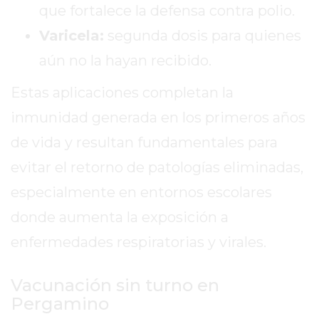
EN
que fortalece la defensa contra polio.
PERGAMINO
Varicela:
segunda dosis para quienes
GIMNASIO
aún no la hayan recibido.
EN
PERGAMINO
Estas aplicaciones completan la
CON
PLANES
inmunidad generada en los primeros años
PERSONALIZADOS
de vida y resultan fundamentales para
DÓNDE
evitar el retorno de patologías eliminadas,
HACER
especialmente en entornos escolares
MUSCULACIÓN
EN
donde aumenta la exposición a
PERGAMINO
enfermedades respiratorias y virales.
MEJOR
GIMNASIO
Vacunación sin turno en
DE
Pergamino
PERGAMINO