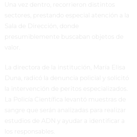
Una vez dentro, recorrieron distintos
COLÓN
(BUENOS
sectores, prestando especial atención a la
AIRES)
Sala de Dirección, donde
RESULTADOS
presumiblemente buscaban objetos de
DE
LOTERÍAS
valor.
Y
QUINIELAS
La directora de la institución, María Elisa
DE
Duna, radicó la denuncia policial y solicitó
HOY
PERGAMINO
la intervención de peritos especializados.
HOY
La Policía Científica levantó muestras de
EL
sangre que serán analizadas para realizar
MEJOR
GIMNASIO
estudios de ADN y ayudar a identificar a
DE
los responsables.
PERGAMINO