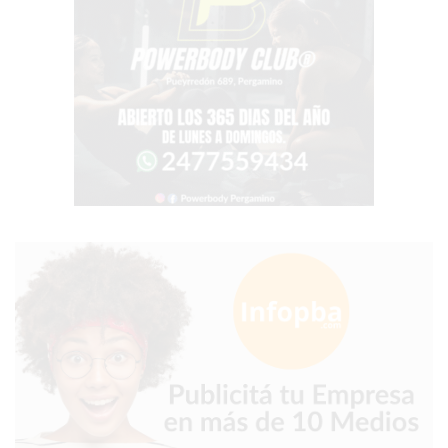
-
YOGURTERIA
EN
PERGAMINO
LA
ALTERNATIVA
A
TIENDA
NUBE
Y
SHOPIFY:
CÓMO
CHANGUITO.COM.AR
DEMOCRATIZA
EL
COMERCIO
POR