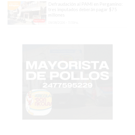
Defraudación al PAMI en Pergamino:
CÓMO
tres imputados deberán pagar $75
CREAR
millones
UNA
09/08/2026 - 11:15hs.
TIENDA
ONLINE
EN
PERGAMINO
TIENDA
ONLINE
EN
ROSARIO:
CADA
VEZ
MÁS
COMERCIOS
VENDEN
POR