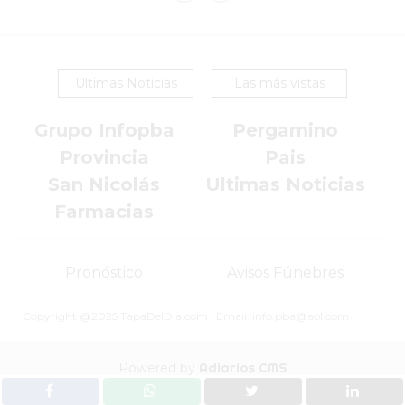
VIVERE
BENE
-
ENVIOS
Ultimas Noticias
Las más vistas
A
Grupo Infopba
Pergamino
DOMICILIO
PEDIR
Provincia
Pais
YOGUR
San Nicolás
Ultimas Noticias
HELADO
Farmacias
VIVERE
BENE
PERGAMINO
Pronóstico
Avisos Fúnebres
A
Copyright @2025 TapaDelDia.com | Email: info.pba@aol.com
DOMICILIO!
YOGURT
Powered by
Adiarios CMS
HELADO
-