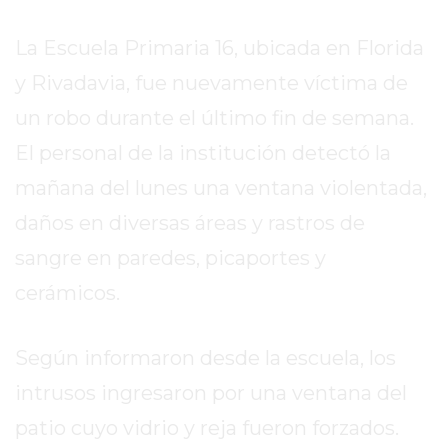
VIRTUAL
NOTICIAS
La Escuela Primaria 16, ubicada en Florida
DE
y Rivadavia, fue nuevamente víctima de
ARRECIFES
ZÁRATE
un robo durante el último fin de semana.
Y
El personal de la institución detectó la
CAMPANA
mañana del lunes una ventana violentada,
NOTICIAS
daños en diversas áreas y rastros de
DE
ZÁRATE
sangre en paredes, picaportes y
NOTICIAS
cerámicos.
DE
CAMPANA
Según informaron desde la escuela, los
EXALTACIÓN
DE
intrusos ingresaron por una ventana del
LA
patio cuyo vidrio y reja fueron forzados.
CRUZ