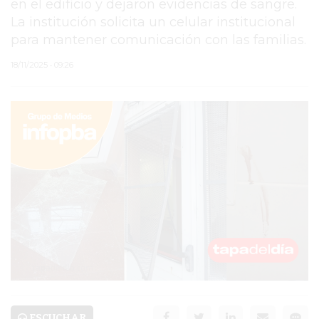
en el edificio y dejaron evidencias de sangre.
La institución solicita un celular institucional
PERGAMINO
para mantener comunicación con las familias.
TEATRO SAN MARTÍN
18/11/2025 • 09:26
JAVIER MARTINEZ
TIENDA NUBE
PISTACHO
CHANGUITO
PEDIX
SERVICIOS
PRONÓSTICO
AVISOS FÚNEBRES
ESCUCHAR