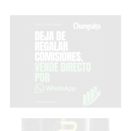
PERGAMINO?
POWERBODY
NUTRITION:
LA
TIENDA
DE
SUPLEMENTOS
DEPORTIVOS
LÍDER
EN
PERGAMINO
CREAR
TIENDA
ONLINE
GRATIS
BON
YOGURT