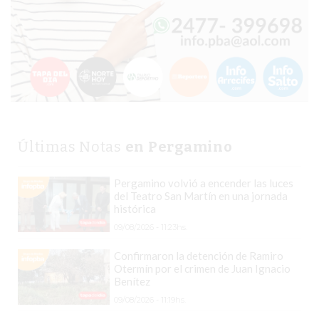
WHATSAPP
CATÁLOGO
DE
WHATSAPP
ONLINE
EN
PERGAMINO:
LA
Últimas Notas
en Pergamino
ALTERNATIVA
PARA
Pergamino volvió a encender las luces
del Teatro San Martín en una jornada
QUE
histórica
LOS
09/08/2026 - 11:23hs.
COMERCIOS
VENDAN
Confirmaron la detención de Ramiro
Otermín por el crimen de Juan Ignacio
SIN
Benítez
PAGAR
09/08/2026 - 11:19hs.
COMISIONES