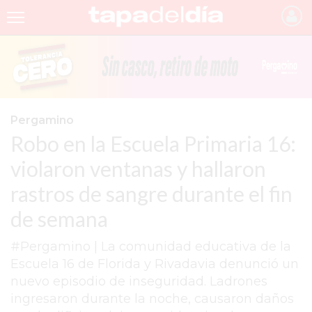
INICIO
NOTICIAS RECIENTES
GRUPO INFOPBA
Pergamino
Robo en la Escuela Primaria 16:
PERGAMINO
violaron ventanas y hallaron
PROVINCIA
rastros de sangre durante el fin
PAIS
de semana
SAN NICOLÁS
#Pergamino | La comunidad educativa de la
ULTIMAS NOTICIAS
Escuela 16 de Florida y Rivadavia denunció un
FARMACIAS
nuevo episodio de inseguridad. Ladrones
ingresaron durante la noche, causaron daños
TEMAS DESTACADOS