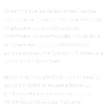
ENTRENAMIENTOS
Se estima que los delincuentes habrían
SPORTCLUB
VS.
sido dos o más, con tiempo suficiente para
POWERBODY
desplazarse por el edificio sin ser
CLUB
detectados. La exactitud del horario de la
EN
PERGAMINO
intrusión aún no pudo determinarse,
UNNOBA
aunque se presume que ocurrió durante la
DESCUENTOS
noche del fin de semana.
PRECIO
GIMNASIO
PERGAMINO
Ante los daños y pérdidas ocasionadas, la
2026
escuela prioriza la recuperación de un
GIMNASIOS
teléfono celular para uso institucional,
ABIERTOS
herramienta clave para mantener
HOY