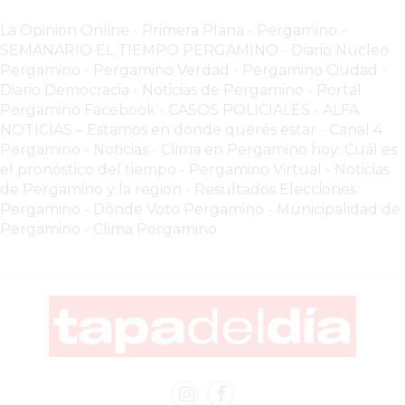
WHATSAPP
La Opinion Online
-
Primera Plana
-
Pergamino -
SIN
SEMANARIO EL TIEMPO PERGAMINO
-
Diario Nucleo
PAGAR
Pergamino
-
Pergamino Verdad
-
Pergamino Ciuda
d
-
COMISIONES
Diario Democracia - Noticias de Pergamino
-
Portal
POR
Pergamino Facebook
-
CASOS POLICIALES -
ALFA
PEDIDO
NOTICIAS – Estamos en donde querés estar
-
Canal 4
Pergamino - Noticias
-
Clima en Pergamino hoy: Cuál es
MÜNNA
el pronóstico del tiempo
-
Pergamino Virtual - Noticias
GELATERIA
de Pergamino y la region
-
Resultados Elecciones
A
Pergamino
-
Dónde Voto Pergamino
-
Municipalidad de
DOMICILIO
Pergamino
-
Clima Pergamino
-
PEDIR
ONLINE
EN
PERGAMINO
YOGURT
HELADO