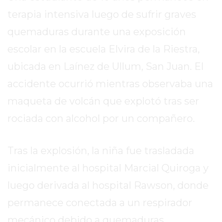
SITIO
terapia intensiva luego de sufrir graves
PUBLICITÁ
EN
quemaduras durante una exposición
TAPA
escolar en la escuela Elvira de la Riestra,
DEL
ubicada en Laínez de Ullum, San Juan. El
DIA
accidente ocurrió mientras observaba una
DIARIO
NORTE
maqueta de volcán que explotó tras ser
HOY
rociada con alcohol por un compañero.
GRUPO
DE
MEDIOS
Tras la explosión, la niña fue trasladada
INFOPBA
inicialmente al hospital Marcial Quiroga y
NOTICIAS
luego derivada al hospital Rawson, donde
DE
permanece conectada a un respirador
SALTO
DIARIO
mecánico debido a quemaduras