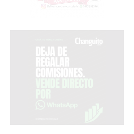
MEJOR
GIMNASIO
DE
PERGAMINO
OPINIONES
GIMNASIO
CERCA
DE
MI
¿CUÁL
ES
EL
GIMNASIO
MÁS
MODERNO
DE
PERGAMINO?