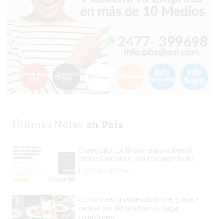
PERGAMINO?
¿DÓNDE
COMPRAR
PROTEÍNA
EN
PERGAMINO?
POWERBODY
NUTRITION:
LA
TIENDA
Últimas Notas
en Pais
DE
SUPLEMENTOS
Changuito: La IA que arma la tienda
DEPORTIVOS
online charlando con el comerciante
LÍDER
14/07/2026 - 12:33hs.
EN
PERGAMINO
Cómo crear una tienda online gratis y
vender por WhatsApp sin pagar
CREAR
comisiones