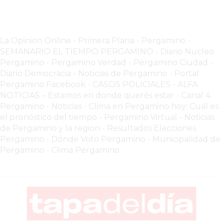
CHANGUITO.COM.AR
DEMOCRATIZA
EL
La Opinion Online
-
Primera Plana
-
Pergamino -
COMERCIO
SEMANARIO EL TIEMPO PERGAMINO
-
Diario Nucleo
POR
Pergamino
-
Pergamino Verdad
-
Pergamino Ciuda
d
-
WHATSAPP
Diario Democracia - Noticias de Pergamino
-
Portal
CATÁLOGO
Pergamino Facebook
-
CASOS POLICIALES -
ALFA
DE
NOTICIAS – Estamos en donde querés estar
-
Canal 4
Pergamino - Noticias
-
Clima en Pergamino hoy: Cuál es
WHATSAPP
el pronóstico del tiempo
-
Pergamino Virtual - Noticias
ONLINE
de Pergamino y la region
-
Resultados Elecciones
EN
Pergamino
-
Dónde Voto Pergamino
-
Municipalidad de
PERGAMINO:
Pergamino
-
Clima Pergamino
LA
ALTERNATIVA
PARA
QUE
LOS