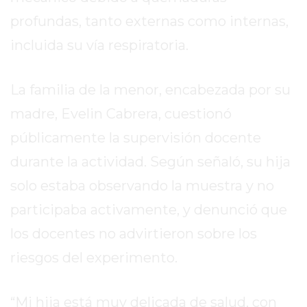
REPORTERO
profundas, tanto externas como internas,
DIARIO
incluida su vía respiratoria.
DEPORTIVO
ROJAS
VIRTUAL
La familia de la menor, encabezada por su
NOTICIAS
madre, Evelin Cabrera, cuestionó
DE
públicamente la supervisión docente
ARRECIFES
durante la actividad. Según señaló, su hija
ZÁRATE
Y
solo estaba observando la muestra y no
CAMPANA
participaba activamente, y denunció que
NOTICIAS
los docentes no advirtieron sobre los
DE
ZÁRATE
riesgos del experimento.
NOTICIAS
DE
“Mi hija está muy delicada de salud, con
CAMPANA