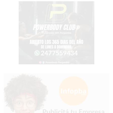
GIMNASIO
EN
PERGAMINO
CON
BUENOS
PROFESORES
GIMNASIO
PERGAMINO
SUPLEMENTOS
DEPORTIVOS
EN
PERGAMINO
¿DÓNDE
COMPRAR
CREATINA
EN