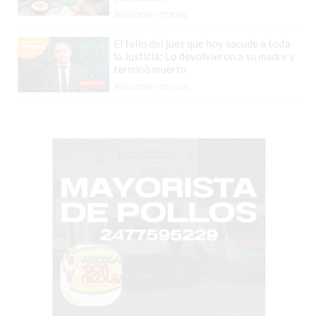
TIENDA
30/05/2026 - 17:30hs.
ONLINE
GRATIS
El fallo del juez que hoy sacude a toda
la Justicia: Lo devolvieron a su madre y
BON
terminó muerto
YOGURT
16/04/2026 - 07:14hs.
-
YOGURTERIA
EN
PERGAMINO
LA
ALTERNATIVA
A
TIENDA
NUBE
Y
SHOPIFY:
CÓMO