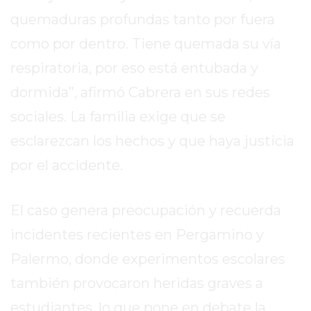
quemaduras profundas tanto por fuera
EXALTACIÓN
DE
como por dentro. Tiene quemada su vía
LA
respiratoria, por eso está entubada y
CRUZ
dormida”, afirmó Cabrera en sus redes
COLÓN
(BUENOS
sociales. La familia exige que se
AIRES)
esclarezcan los hechos y que haya justicia
RESULTADOS
por el accidente.
DE
LOTERÍAS
Y
El caso genera preocupación y recuerda
QUINIELAS
incidentes recientes en Pergamino y
DE
Palermo, donde experimentos escolares
HOY
PERGAMINO
también provocaron heridas graves a
HOY
estudiantes, lo que pone en debate la