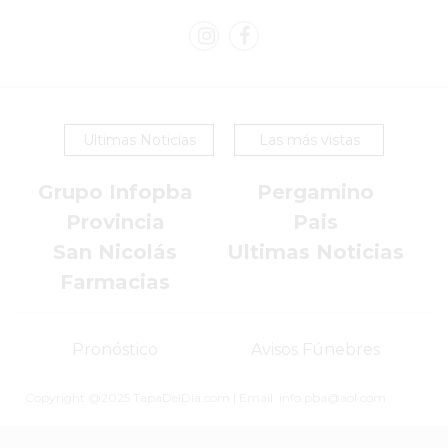
COMERCIOS
VENDAN
SIN
PAGAR
COMISIONES
CÓMO
Ultimas Noticias
Las más vistas
CREAR
UNA
Grupo Infopba
Pergamino
TIENDA
Provincia
Pais
ONLINE
San Nicolás
Ultimas Noticias
EN
Farmacias
PERGAMINO
TIENDA
ONLINE
Pronóstico
Avisos Fúnebres
EN
ROSARIO:
Copyright @2025 TapaDelDia.com | Email: info.pba@aol.com
CADA