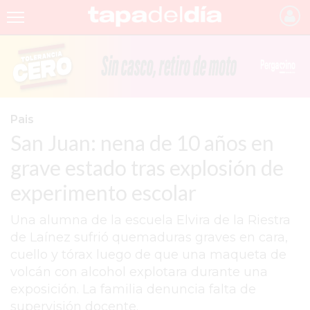
INICIO
NOTICIAS RECIENTES
GRUPO INFOPBA
Pais
San Juan: nena de 10 años en
PERGAMINO
grave estado tras explosión de
PROVINCIA
experimento escolar
PAIS
Una alumna de la escuela Elvira de la Riestra
SAN NICOLÁS
de Laínez sufrió quemaduras graves en cara,
ULTIMAS NOTICIAS
cuello y tórax luego de que una maqueta de
volcán con alcohol explotara durante una
FARMACIAS
exposición. La familia denuncia falta de
TEMAS DESTACADOS
supervisión docente.