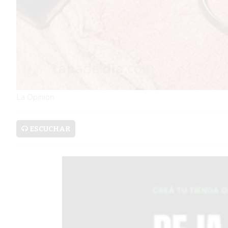
SERVICIOS
PRONÓSTICO
AVISOS FÚNEBRES
La Opinion
AYUDA
ESCUCHAR
TÉRMINOS
Y
CONDICIONES
POLÍTICAS
DE
PRIVACIDAD
MAPA