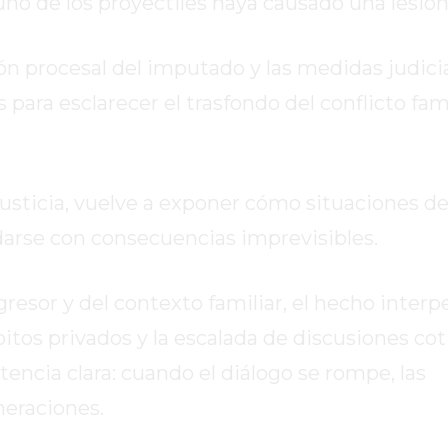
 uno de los proyectiles haya causado una lesión
ión procesal del imputado y las medidas judici
 para esclarecer el trasfondo del conflicto fam
 Justicia, vuelve a exponer cómo situaciones d
darse con consecuencias imprevisibles.
gresor y del contexto familiar, el hecho interpe
os privados y la escalada de discusiones cot
tencia clara: cuando el diálogo se rompe, las
eraciones.