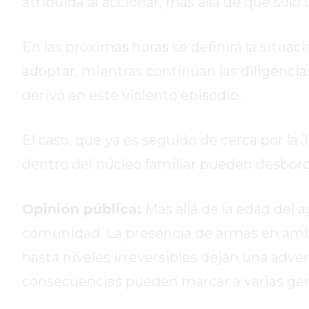
atribuida al accionar, más allá de que solo
HOY
EL
En las próximas horas se definirá la situac
MEJOR
adoptar, mientras continúan las diligencias
GIMNASIO
DE
derivó en este violento episodio.
PERGAMINO
ENTRENAMIENTOS
El caso, que ya es seguido de cerca por la
SPORTCLUB
dentro del núcleo familiar pueden desbor
VS.
POWERBODY
CLUB
Opinión pública:
Más allá de la edad del a
EN
comunidad. La presencia de armas en ámbit
PERGAMINO
UNNOBA
hasta niveles irreversibles dejan una adver
DESCUENTOS
consecuencias pueden marcar a varias gen
PRECIO