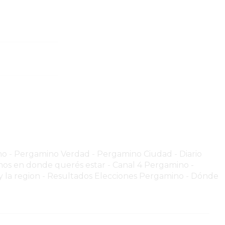
no
-
Pergamino Verdad
-
Pergamino Ciuda
d
-
Diario
os en donde querés estar
-
Canal 4 Pergamino -
 la region
-
Resultados Elecciones Pergamino
-
Dónde