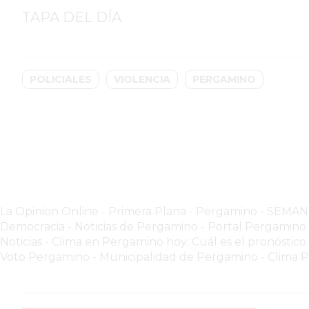
GIMNASIO
TAPA DEL DÍA
PERGAMINO
2026
GIMNASIOS
ABIERTOS
POLICIALES
VIOLENCIA
PERGAMINO
HOY
EN
PERGAMINO
GIMNASIO
EN
PERGAMINO
CON
La Opinion Online
-
Primera Plana
-
Pergamino - SEMA
PLANES
Democracia - Noticias de Pergamino
-
Portal Pergamin
PERSONALIZADOS
Noticias
-
Clima en Pergamino hoy: Cuál es el pronóstico
Voto Pergamino
-
Municipalidad de Pergamino
-
Clima 
DÓNDE
HACER
MUSCULACIÓN