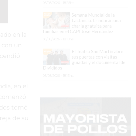
06/08/2026 - 18:25hs.
Semana Mundial de la
Lactancia: brindarán una
charla gratuita para
familias en el CAPI José Hernández
ado en la
06/08/2026 - 18:18hs.
 con un
El Teatro San Martín abre
ncendió
sus puertas con visitas
guiadas y el documental de
Divididos
06/08/2026 - 18:13hs.
día, en el
e comenzó
ados tomó
reja de su