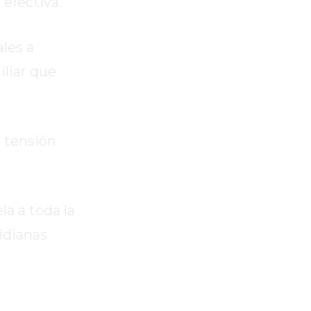
 efectiva.
ales a
iliar que
e tensión
la a toda la
idianas