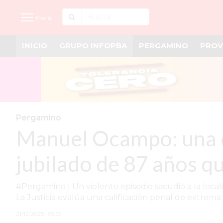
Menú
INICIO
GRUPO INFOPBA
PERGAMINO
PROV
INICIO
NOTICIAS RECIENTES
GRUPO INFOPBA
PERGAMINO
Pergamino
Manuel Ocampo: una di
PROVINCIA
PAIS
jubilado de 87 años 
SAN NICOLÁS
#Pergamino | Un violento episodio sacudió a la loca
ULTIMAS NOTICIAS
La Justicia evalúa una calificación penal de extrema
FARMACIAS
21/12/2025 • 09:55