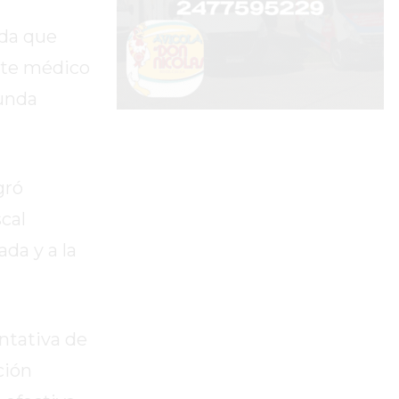
ida que
rte médico
funda
gró
cal
ada y a la
entativa de
ción