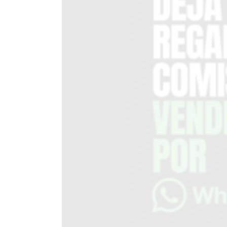
DEL
SITIO
PUBLICITÁ
EN
TAPA
DEL
DIA
DIARIO
NORTE
HOY
GRUPO
DE
MEDIOS
INFOPBA
NOTICIAS
DE
SALTO