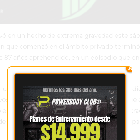
ivó en un hecho de extrema gravedad este sáb
ón que comenzó en el ámbito privado terminó
de 87 años aprehendido, en un episodio que e
X
udiciales, el hecho ocurrió en horas del medio
vos aún son materia de investigación. Lo qu
 en intensidad hasta que uno de los involucr
de fuego y efectuó varios disparos contra la pa