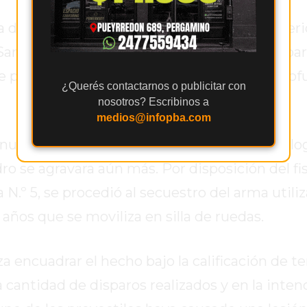
a del yerno del agresor, provocándole una her
l San José de Pergamino. De acuerdo con el pa
de peligro, aunque el episodio generó una pro
¿Querés contactarnos o publicitar con
nosotros? Escribinos a
medios@infopba.com
nuel Ocampo arribó rápidamente al lugar y lo
dro se agravara aún más. Por disposición del fis
 N.º 5, se procedió al secuestro del arma utiliz
ños que se moviliza en silla de ruedas.
za encuadrar el hecho bajo la calificación de t
 cantidad de disparos realizados y en la inten