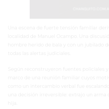
DIARIO
REPORTERO
DIARIO
DEPORTIVO
Una escena de fuerte tensión familiar der
ROJAS
localidad de Manuel Ocampo. Una discusi
VIRTUAL
hombre herido de bala y con un jubilado 
NOTICIAS
todas las alertas judiciales.
DE
ARRECIFES
ZÁRATE
Según reconstruyeron fuentes policiales y j
Y
marco de una reunión familiar cuyos moti
CAMPANA
como un intercambio verbal fue escalando
NOTICIAS
DE
una decisión irreversible: extrajo un arma 
ZÁRATE
hija.
NOTICIAS