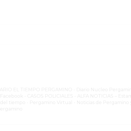
NARIO EL TIEMPO PERGAMINO
-
Diario Nucleo Pergami
o Facebook
-
CASOS POLICIALES -
ALFA NOTICIAS – Estam
 del tiempo
-
Pergamino Virtual - Noticias de Pergamino y
Pergamino