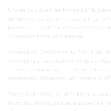
DE
Uno de los proyectiles impactó en la piern
CAMPANA
EXALTACIÓN
obligó a su traslado inmediato al Hospita
DE
preliminar, la víctima se encuentra fuera 
LA
conmoción entre los presentes.
CRUZ
COLÓN
(BUENOS
Personal del Destacamento Policial de Ma
AIRES)
controlar la situación, evitando que el cua
RESULTADOS
Francisco Furnari, subrogante de la Fiscalía
DE
LOTERÍAS
aprehensión del agresor, un hombre de 87 a
Y
QUINIELAS
Desde el Ministerio Público Fiscal se anali
DE
HOY
homicidio, una figura que se sustenta en la
PERGAMINO