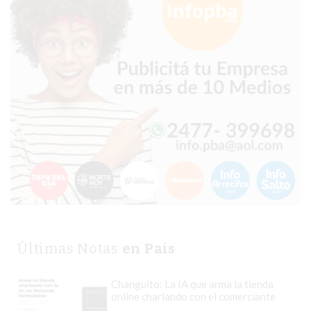
EN
PERGAMINO
YOGURT
HELADO
VIVERE
BENE
-
ENVIOS
A
DOMICILIO
PEDIR
YOGUR
HELADO
Últimas Notas
en Pais
VIVERE
BENE
Changuito: La IA que arma la tienda
PERGAMINO
online charlando con el comerciante
A