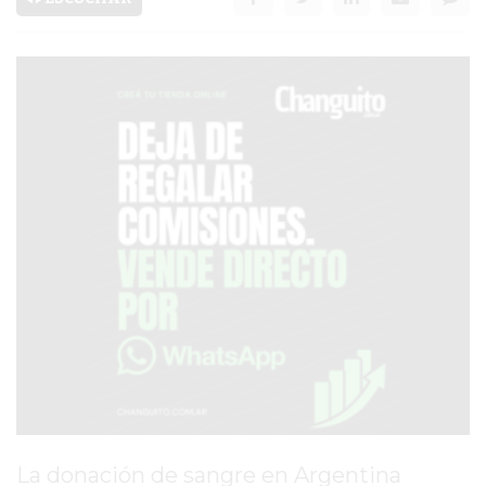
SERVICIOS
PRONÓSTICO
AVISOS FÚNEBRES
AYUDA
TÉRMINOS
Y
CONDICIONES
POLÍTICAS
DE
PRIVACIDAD
MAPA
DEL
La donación de sangre en Argentina