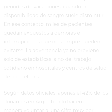
REPORTERO
períodos de vacaciones, cuando la
DIARIO
disponibilidad de sangre suele disminuir.
DEPORTIVO
En ese contexto, miles de pacientes
ROJAS
VIRTUAL
quedan expuestos a demoras e
NOTICIAS
interrupciones que no siempre pueden
DE
evitarse. La advertencia ya no proviene
ARRECIFES
solo de estadísticas, sino del trabajo
ZÁRATE
Y
cotidiano en hospitales y centros de salud
CAMPANA
de todo el país.
NOTICIAS
DE
ZÁRATE
Según datos oficiales, apenas el 42% de los
NOTICIAS
donantes en Argentina lo hacen de
DE
manera voluntaria, una cifra muy por
CAMPANA