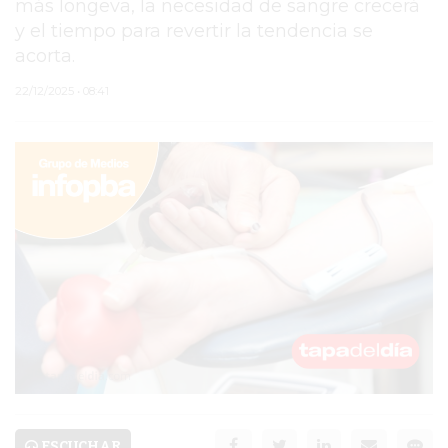
más longeva, la necesidad de sangre crecerá
y el tiempo para revertir la tendencia se
PERGAMINO
acorta.
MUNICIPALIDAD
22/12/2025 • 08:41
SUBE
TEATRO SAN MARTÍN
SEMANA MUNDIAL DE
LA LACTANCIA
CUD
SECRETARÍA DE SALUD
DE LA MUNICIPALIDAD DE
PERGAMINO
ESCUCHAR