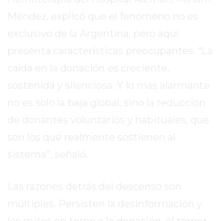
2026
Méndez, explicó que el fenómeno no es
GIMNASIOS
exclusivo de la Argentina, pero aquí
ABIERTOS
HOY
presenta características preocupantes. “La
EN
caída en la donación es creciente,
PERGAMINO
sostenida y silenciosa. Y lo más alarmante
GIMNASIO
EN
no es solo la baja global, sino la reducción
PERGAMINO
de donantes voluntarios y habituales, que
CON
son los que realmente sostienen al
PLANES
PERSONALIZADOS
sistema”, señaló.
DÓNDE
HACER
Las razones detrás del descenso son
MUSCULACIÓN
múltiples. Persisten la desinformación y
EN
PERGAMINO
los mitos en torno a la donación, el temor