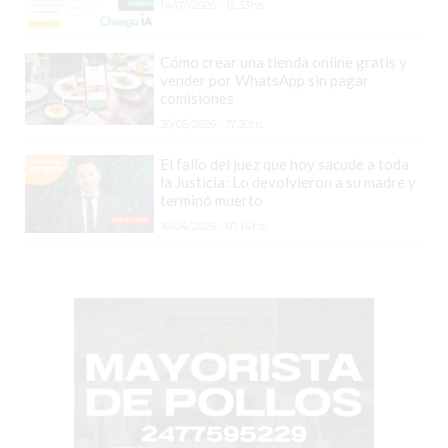
14/07/2026 - 12:33hs.
DOMICILIO!
YOGURT
Cómo crear una tienda online gratis y
HELADO
vender por WhatsApp sin pagar
comisiones
-
30/05/2026 - 17:30hs.
ENVIOS
A
El fallo del juez que hoy sacude a toda
la Justicia: Lo devolvieron a su madre y
DOMICILIO
terminó muerto
EN
16/04/2026 - 07:14hs.
PERGAMINO
BON
YOGURT
-
PERGAMINO
-
ENVIOS
A
DOMICILIO