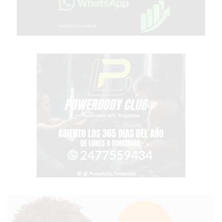
VEZ
MÁS
COMERCIOS
VENDEN
POR
WHATSAPP
SIN
PAGAR
COMISIONES
POR
PEDIDO
MÜNNA
GELATERIA
A
DOMICILIO
-
PEDIR
ONLINE