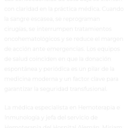
EL
con claridad en la práctica médica. Cuando
MEJOR
GIMNASIO
la sangre escasea, se reprograman
DE
cirugías, se interrumpen tratamientos
PERGAMINO
oncohematológicos y se reduce el margen
ENTRENAMIENTOS
de acción ante emergencias. Los equipos
SPORTCLUB
VS.
de salud coinciden en que la donación
POWERBODY
espontánea y periódica es un pilar de la
CLUB
medicina moderna y un factor clave para
EN
PERGAMINO
garantizar la seguridad transfusional.
UNNOBA
DESCUENTOS
La médica especialista en Hemoterapia e
PRECIO
Inmunología y jefa del servicio de
GIMNASIO
PERGAMINO
Hemoterapia del Hospital Alemán, Miriam