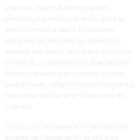
SITIO
atraviesa una crisis silenciosa pero
PUBLICITÁ
profunda, con efectos directos sobre la
EN
TAPA
atención médica diaria. El descenso
DEL
sostenido de donantes, en especial de
DIA
aquellos que donan de manera voluntaria
DIARIO
NORTE
y habitual, compromete la capacidad del
HOY
sistema de salud para sostener cirugías
GRUPO
programadas, tratamientos prolongados y
DE
MEDIOS
respuestas rápidas ante situaciones de
INFOPBA
urgencia.
NOTICIAS
DE
El escenario se vuelve aún más delicado
SALTO
DIARIO
durante las Fiestas de fin de año y los