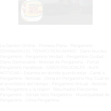
LUTOVA
HAMBURGUESAS
¡HACÉ
TU
PEDIDO
POR
DELIVERY!
La Opinion Online
-
Primera Plana
-
Pergamino -
SEMANARIO EL TIEMPO PERGAMINO
-
Diario Nucleo
BAJONEANDO
Pergamino
-
Pergamino Verdad
-
Pergamino Ciuda
d
-
BURGERS
Diario Democracia - Noticias de Pergamino
-
Portal
¡PEDIR
Pergamino Facebook
-
CASOS POLICIALES -
ALFA
POR
NOTICIAS – Estamos en donde querés estar
-
Canal 4
Pergamino - Noticias
-
Clima en Pergamino hoy: Cuál es
DELIVERY!
el pronóstico del tiempo
-
Pergamino Virtual - Noticias
-
de Pergamino y la region
-
Resultados Elecciones
PERGAMINO
Pergamino
-
Dónde Voto Pergamino
-
Municipalidad de
MILES
Pergamino
-
Clima Pergamino
DE