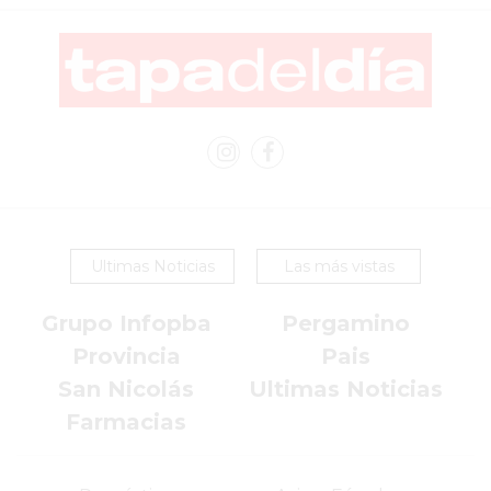
COMERCIOS
EN
ARGENTINA
SIGUEN
PERDIENDO
VENTAS
POR
ESTE
ERROR
SIMPLE
Ultimas Noticias
Las más vistas
EL
CAMBIO
Grupo Infopba
Pergamino
QUE
Provincia
Pais
MUCHOS
San Nicolás
Ultimas Noticias
NEGOCIOS
Farmacias
TODAVÍA
NO
HICIERON