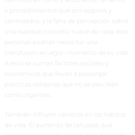
MEJOR
a procedimientos que son seguros y
GIMNASIO
controlados, y la falta de percepción sobre
DE
PERGAMINO
una realidad concreta: nueve de cada diez
OPINIONES
personas podrían necesitar una
GIMNASIO
transfusión en algún momento de su vida.
CERCA
DE
A esto se suman factores sociales y
MI
económicos que llevan a postergar
¿CUÁL
prácticas solidarias que no se perciben
ES
como urgentes.
EL
GIMNASIO
MÁS
También influyen cambios en los hábitos
MODERNO
de vida. El aumento de tatuajes, que
DE
PERGAMINO?