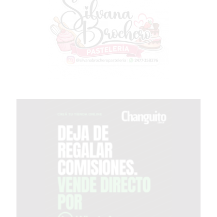
COMERCIOS
VENDAN
SIN
PAGAR
COMISIONES
CÓMO
CREAR
UNA
TIENDA
ONLINE
EN
PERGAMINO
TIENDA
ONLINE
EN
ROSARIO:
CADA