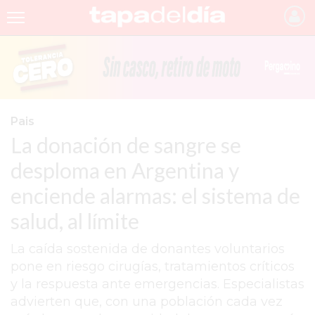
INICIO
NOTICIAS RECIENTES
GRUPO INFOPBA
Pais
La donación de sangre se
PERGAMINO
desploma en Argentina y
PROVINCIA
enciende alarmas: el sistema de
PAIS
salud, al límite
SAN NICOLÁS
La caída sostenida de donantes voluntarios
ULTIMAS NOTICIAS
pone en riesgo cirugías, tratamientos críticos
FARMACIAS
y la respuesta ante emergencias. Especialistas
advierten que, con una población cada vez
TEMAS DESTACADOS