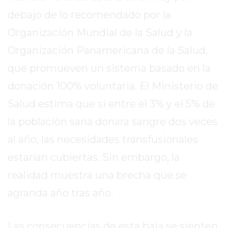
debajo de lo recomendado por la
EXALTACIÓN
DE
Organización Mundial de la Salud y la
LA
Organización Panamericana de la Salud,
CRUZ
que promueven un sistema basado en la
COLÓN
(BUENOS
donación 100% voluntaria. El Ministerio de
AIRES)
Salud estima que si entre el 3% y el 5% de
RESULTADOS
la población sana donara sangre dos veces
DE
LOTERÍAS
al año, las necesidades transfusionales
Y
estarían cubiertas. Sin embargo, la
QUINIELAS
realidad muestra una brecha que se
DE
HOY
agranda año tras año.
PERGAMINO
HOY
Las consecuencias de esta baja se sienten