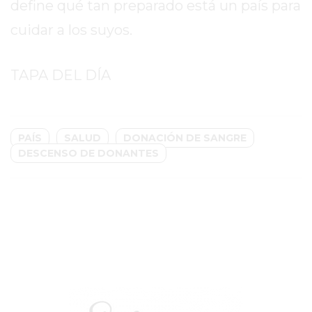
CHANGUITO.COM.AR
define qué tan preparado está un país para
DEMOCRATIZA
cuidar a los suyos.
EL
COMERCIO
TAPA DEL DÍA
POR
WHATSAPP
CATÁLOGO
DE
PAÍS
SALUD
DONACIÓN DE SANGRE
WHATSAPP
DESCENSO DE DONANTES
ONLINE
EN
PERGAMINO:
LA
ALTERNATIVA
PARA
QUE
LOS