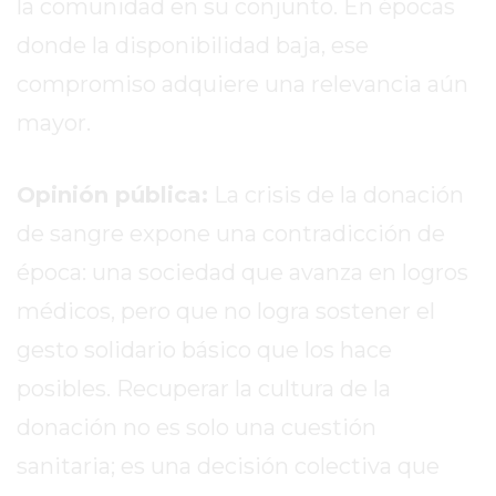
la comunidad en su conjunto. En épocas
TIENDA
ONLINE
donde la disponibilidad baja, ese
GRATIS
compromiso adquiere una relevancia aún
BON
mayor.
YOGURT
-
YOGURTERIA
Opinión pública:
La crisis de la donación
EN
de sangre expone una contradicción de
PERGAMINO
época: una sociedad que avanza en logros
LA
ALTERNATIVA
médicos, pero que no logra sostener el
A
gesto solidario básico que los hace
TIENDA
posibles. Recuperar la cultura de la
NUBE
Y
donación no es solo una cuestión
SHOPIFY:
sanitaria; es una decisión colectiva que
CÓMO