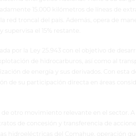
damente 15.000 kilómetros de líneas de extra
la red troncal del país. Además, opera de man
y supervisa el 15% restante.
da por la Ley 25.943 con el objetivo de desarr
xplotación de hidrocarburos, así como al trans
ación de energía y sus derivados. Con esta de
ón de su participación directa en áreas consi
s de otro movimiento relevante en el sector. 
tratos de concesión y transferencia de accione
sas hidroeléctricas del Comahue, operación qu