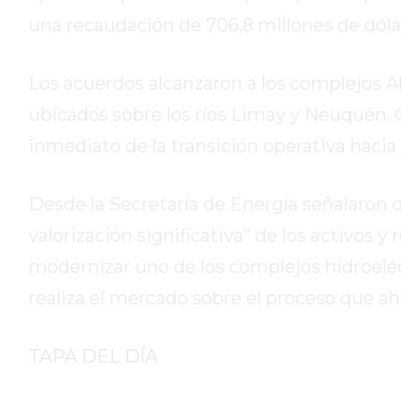
GIMNASIO
una recaudación de 706,8 millones de dóla
PERGAMINO
2026
GIMNASIOS
Los acuerdos alcanzaron a los complejos Ali
ABIERTOS
ubicados sobre los ríos Limay y Neuquén. Con
HOY
inmediato de la transición operativa hacia
EN
PERGAMINO
GIMNASIO
Desde la Secretaría de Energía señalaron 
EN
valorización significativa” de los activos y r
PERGAMINO
CON
modernizar uno de los complejos hidroeléct
PLANES
realiza el mercado sobre el proceso que ah
PERSONALIZADOS
DÓNDE
TAPA DEL DÍA
HACER
MUSCULACIÓN