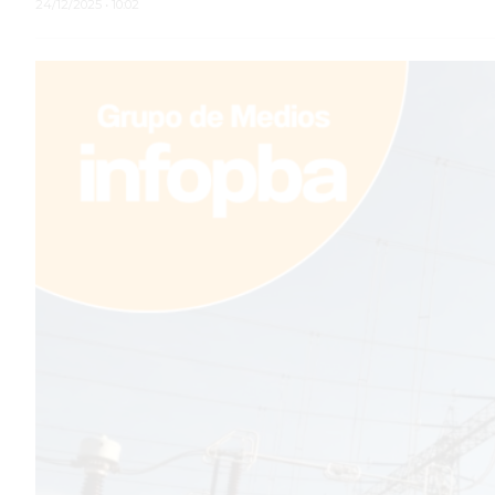
24/12/2025 • 10:02
TEMAS DESTACADOS
PERGAMINO
MUNICIPALIDAD
SUBE
TEATRO SAN MARTÍN
SEMANA MUNDIAL DE LA
LACTANCIA
CUD
SECRETARÍA DE SALUD DE
LA MUNICIPALIDAD DE
PERGAMINO