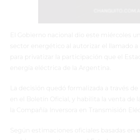
DIARIO
REPORTERO
DIARIO
DEPORTIVO
El Gobierno nacional dio este miércoles un
ROJAS
sector energético al autorizar el llamado a
VIRTUAL
para privatizar la participación que el Es
NOTICIAS
energía eléctrica de la Argentina.
DE
ARRECIFES
ZÁRATE
La decisión quedó formalizada a través de
Y
en el Boletín Oficial, y habilita la venta d
CAMPANA
la Compañía Inversora en Transmisión Eléct
NOTICIAS
DE
ZÁRATE
Según estimaciones oficiales basadas en el
NOTICIAS