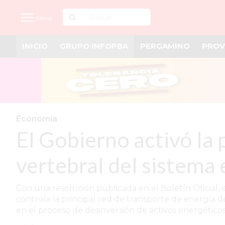
Menú
INICIO
GRUPO INFOPBA
PERGAMINO
PROV
INICIO
NOTICIAS RECIENTES
GRUPO INFOPBA
PERGAMINO
Economía
El Gobierno activó la 
PROVINCIA
PAIS
vertebral del sistema 
SAN NICOLÁS
Con una resolución publicada en el Boletín Oficial, 
ULTIMAS NOTICIAS
controla la principal red de transporte de energía 
en el proceso de desinversión de activos energéticos
FARMACIAS