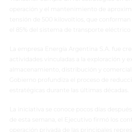
HOY
operación y el mantenimiento de aproxima
EL
tensión de 500 kilovoltios, que conforman 
MEJOR
el 85% del sistema de transporte eléctrico 
GIMNASIO
DE
PERGAMINO
La empresa Energía Argentina S.A. fue crea
ENTRENAMIENTOS
actividades vinculadas a la exploración y e
SPORTCLUB
almacenamiento, distribución y comercializ
VS.
POWERBODY
Gobierno profundiza el proceso de reducci
CLUB
estratégicas durante las últimas décadas.
EN
PERGAMINO
La iniciativa se conoce pocos días despué
UNNOBA
DESCUENTOS
de esta semana, el Ejecutivo firmó los con
PRECIO
operación privada de las principales repre