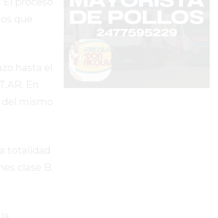
. El proceso
cos que
azo hasta el
AT.AR. En
zo del mismo
a totalidad
nes clase B.
la