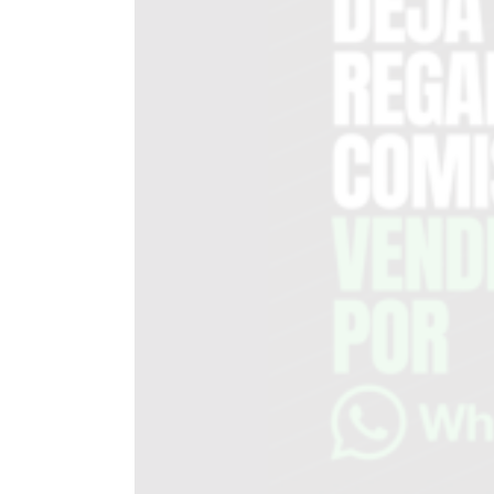
DEL
SITIO
PUBLICITÁ
EN
TAPA
DEL
DIA
DIARIO
NORTE
HOY
GRUPO
DE
MEDIOS
INFOPBA
NOTICIAS
DE
SALTO