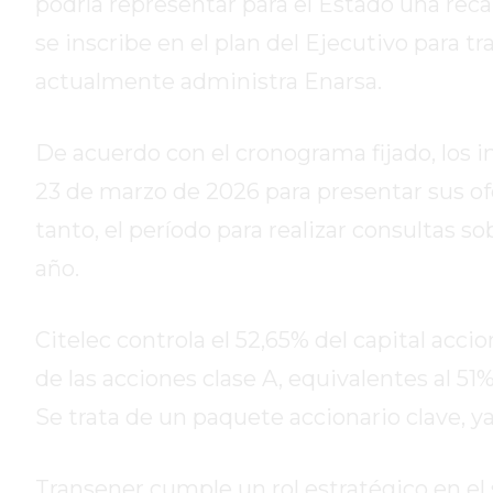
podría representar para el Estado una reca
DE
se inscribe en el plan del Ejecutivo para t
CAMPANA
EXALTACIÓN
actualmente administra Enarsa.
DE
LA
De acuerdo con el cronograma fijado, los i
CRUZ
23 de marzo de 2026 para presentar sus of
COLÓN
(BUENOS
tanto, el período para realizar consultas s
AIRES)
año.
RESULTADOS
DE
Citelec controla el 52,65% del capital acci
LOTERÍAS
Y
de las acciones clase A, equivalentes al 51
QUINIELAS
Se trata de un paquete accionario clave, y
DE
HOY
Transener cumple un rol estratégico en el 
PERGAMINO