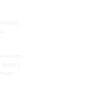
lorados,
io
senta una
, operar y
imilar