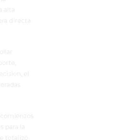
 alta
era directa
ollar
porte,
cisión, el
deradas
A comienzos
s para la
e totalizó