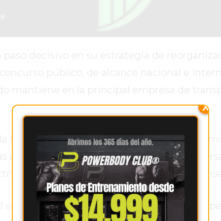
 paso decisivo en su estrategia de reorganiza
 concurso público, de alcance nacional e intern
tado mantiene en la principal empresa de trans
X
 la Resolución 2090 del Ministerio de Economí
e las acciones que Energía Argentina S.A. (Enar
rica (Citelec), sociedad controlante de Trans
 valor de mercado de la transportadora, la op