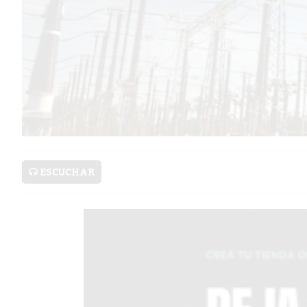
SERVICIOS
PRONÓSTICO
AVISOS FÚNEBRES
AYUDA
ESCUCHAR
TÉRMINOS
Y
CONDICIONES
POLÍTICAS
DE
PRIVACIDAD
MAPA