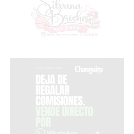
GIMNASIO
EN
PERGAMINO
CON
BUENOS
PROFESORES
GIMNASIO
PERGAMINO
SUPLEMENTOS
DEPORTIVOS
EN
PERGAMINO
¿DÓNDE
COMPRAR
CREATINA
EN