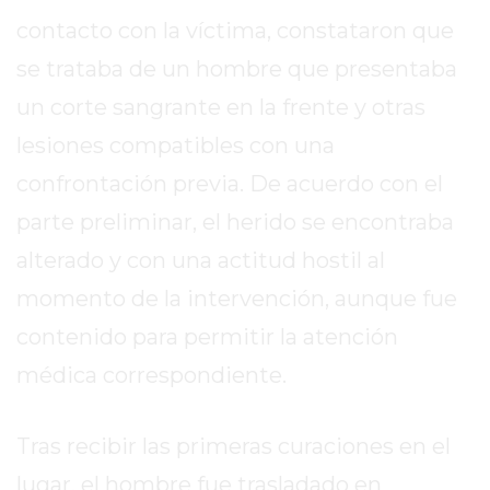
contacto con la víctima, constataron que
EXALTACIÓN
DE
se trataba de un hombre que presentaba
LA
un corte sangrante en la frente y otras
CRUZ
lesiones compatibles con una
COLÓN
(BUENOS
confrontación previa. De acuerdo con el
AIRES)
parte preliminar, el herido se encontraba
RESULTADOS
alterado y con una actitud hostil al
DE
LOTERÍAS
momento de la intervención, aunque fue
Y
contenido para permitir la atención
QUINIELAS
médica correspondiente.
DE
HOY
PERGAMINO
Tras recibir las primeras curaciones en el
HOY
lugar, el hombre fue trasladado en