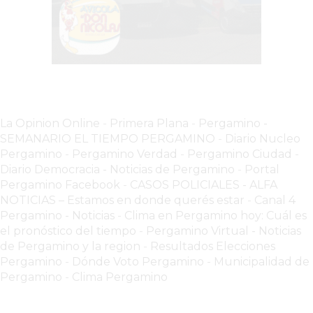
COMERCIOS
VENDAN
SIN
PAGAR
COMISIONES
CÓMO
CREAR
La Opinion Online
-
Primera Plana
-
Pergamino -
UNA
SEMANARIO EL TIEMPO PERGAMINO
-
Diario Nucleo
TIENDA
Pergamino
-
Pergamino Verdad
-
Pergamino Ciuda
d
-
ONLINE
Diario Democracia - Noticias de Pergamino
-
Portal
Pergamino Facebook
-
CASOS POLICIALES -
ALFA
EN
NOTICIAS – Estamos en donde querés estar
-
Canal 4
PERGAMINO
Pergamino - Noticias
-
Clima en Pergamino hoy: Cuál es
TIENDA
el pronóstico del tiempo
-
Pergamino Virtual - Noticias
ONLINE
de Pergamino y la region
-
Resultados Elecciones
EN
Pergamino
-
Dónde Voto Pergamino
-
Municipalidad de
Pergamino
-
Clima Pergamino
ROSARIO:
CADA