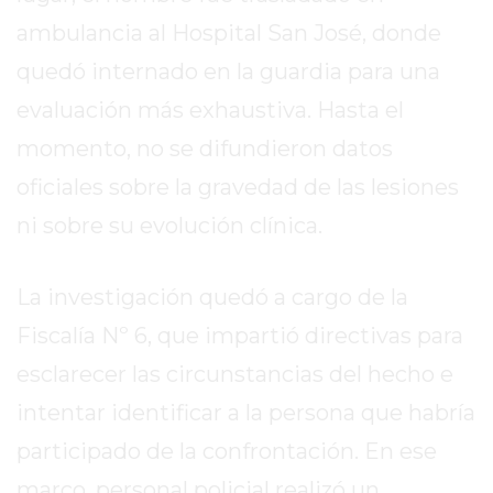
EL
ambulancia al Hospital San José, donde
MEJOR
GIMNASIO
quedó internado en la guardia para una
DE
evaluación más exhaustiva. Hasta el
PERGAMINO
momento, no se difundieron datos
ENTRENAMIENTOS
oficiales sobre la gravedad de las lesiones
SPORTCLUB
VS.
ni sobre su evolución clínica.
POWERBODY
CLUB
La investigación quedó a cargo de la
EN
PERGAMINO
Fiscalía Nº 6, que impartió directivas para
UNNOBA
esclarecer las circunstancias del hecho e
DESCUENTOS
intentar identificar a la persona que habría
PRECIO
participado de la confrontación. En ese
GIMNASIO
PERGAMINO
marco, personal policial realizó un