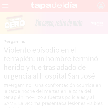
INICIO
NOTICIAS RECIENTES
GRUPO INFOPBA
Pergamino
Violento episodio en el
PERGAMINO
terraplén: un hombre terminó
PROVINCIA
herido y fue trasladado de
PAIS
urgencia al Hospital San José
SAN NICOLÁS
#Pergamino | Una confrontación ocurrida en
ULTIMAS NOTICIAS
la tarde noche del martes en la zona del
FARMACIAS
terraplén movilizó a fuerzas policiales y al
SAME. La víctima presentaba lesiones visibles
TEMAS DESTACADOS