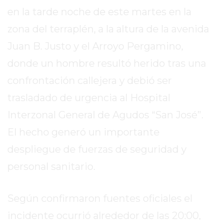
SITIO
en la tarde noche de este martes en la
PUBLICITÁ
zona del terraplén, a la altura de la avenida
EN
TAPA
Juan B. Justo y el Arroyo Pergamino,
DEL
donde un hombre resultó herido tras una
DIA
confrontación callejera y debió ser
DIARIO
NORTE
trasladado de urgencia al Hospital
HOY
Interzonal General de Agudos “San José”.
GRUPO
El hecho generó un importante
DE
MEDIOS
despliegue de fuerzas de seguridad y
INFOPBA
personal sanitario.
NOTICIAS
DE
Según confirmaron fuentes oficiales el
SALTO
incidente ocurrió alrededor de las 20:00,
DIARIO