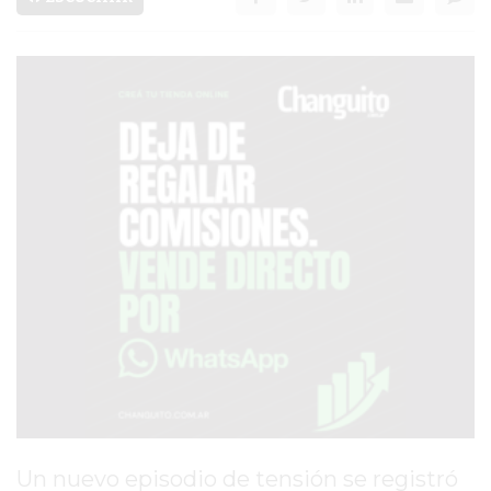
SERVICIOS
PRONÓSTICO
AVISOS FÚNEBRES
AYUDA
TÉRMINOS
Y
CONDICIONES
POLÍTICAS
DE
PRIVACIDAD
MAPA
DEL
Un nuevo episodio de tensión se registró