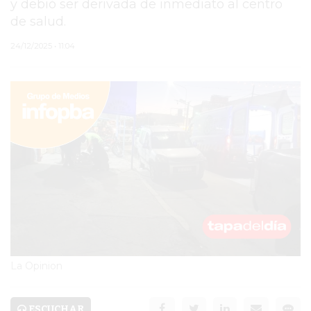
y debió ser derivada de inmediato al centro
de salud.
PERGAMINO
24/12/2025 • 11:04
MUNICIPALIDAD
SUBE
TEATRO SAN MARTÍN
SEMANA MUNDIAL DE
LA LACTANCIA
CUD
SECRETARÍA DE SALUD
DE LA MUNICIPALIDAD DE
La Opinion
PERGAMINO
ESCUCHAR