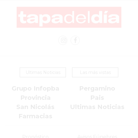
VEZ
MÁS
COMERCIOS
VENDEN
POR
WHATSAPP
SIN
PAGAR
COMISIONES
Ultimas Noticias
Las más vistas
POR
PEDIDO
Grupo Infopba
Pergamino
MÜNNA
Provincia
Pais
GELATERIA
A
San Nicolás
Ultimas Noticias
DOMICILIO
Farmacias
-
PEDIR
Pronóstico
Avisos Fúnebres
ONLINE