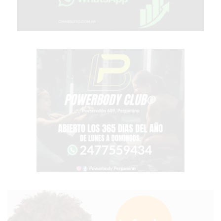
PERGAMINO?
¿DÓNDE
COMPRAR
PROTEÍNA
EN
PERGAMINO?
POWERBODY
NUTRITION:
LA
TIENDA
DE
SUPLEMENTOS
DEPORTIVOS
LÍDER
EN
PERGAMINO
CREAR