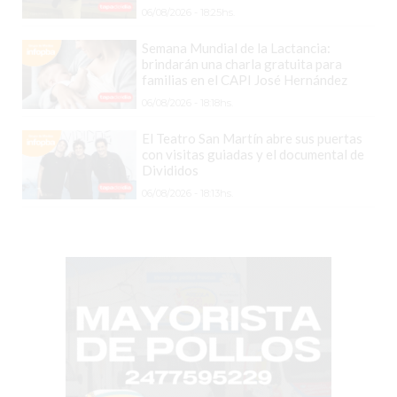
CHANGUITO.COM.AR
06/08/2026 - 18:25hs.
DEMOCRATIZA
Semana Mundial de la Lactancia:
EL
brindarán una charla gratuita para
COMERCIO
familias en el CAPI José Hernández
POR
06/08/2026 - 18:18hs.
WHATSAPP
El Teatro San Martín abre sus puertas
CATÁLOGO
con visitas guiadas y el documental de
DE
Divididos
WHATSAPP
06/08/2026 - 18:13hs.
ONLINE
EN
PERGAMINO:
LA
ALTERNATIVA
PARA
QUE
LOS