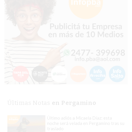
TIENDA
ONLINE
GRATIS
BON
YOGURT
-
YOGURTERIA
EN
PERGAMINO
LA
ALTERNATIVA
A
TIENDA
Últimas Notas
en Pergamino
NUBE
Y
Último adiós a Micaela Díaz: esta
SHOPIFY:
noche será velada en Pergamino tras su
CÓMO
traslado