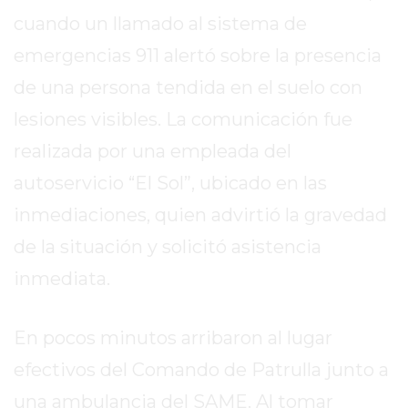
REPORTERO
cuando un llamado al sistema de
DIARIO
emergencias 911 alertó sobre la presencia
DEPORTIVO
de una persona tendida en el suelo con
ROJAS
VIRTUAL
lesiones visibles. La comunicación fue
NOTICIAS
realizada por una empleada del
DE
autoservicio “El Sol”, ubicado en las
ARRECIFES
inmediaciones, quien advirtió la gravedad
ZÁRATE
Y
de la situación y solicitó asistencia
CAMPANA
inmediata.
NOTICIAS
DE
ZÁRATE
En pocos minutos arribaron al lugar
NOTICIAS
efectivos del Comando de Patrulla junto a
DE
una ambulancia del SAME. Al tomar
CAMPANA