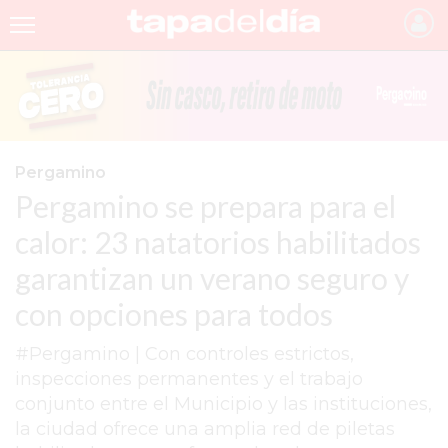
INICIO
NOTICIAS RECIENTES
GRUPO INFOPBA
Pergamino
Pergamino se prepara para el
PERGAMINO
calor: 23 natatorios habilitados
PROVINCIA
garantizan un verano seguro y
PAIS
con opciones para todos
SAN NICOLÁS
#Pergamino | Con controles estrictos,
ULTIMAS NOTICIAS
inspecciones permanentes y el trabajo
FARMACIAS
conjunto entre el Municipio y las instituciones,
la ciudad ofrece una amplia red de piletas
TEMAS DESTACADOS