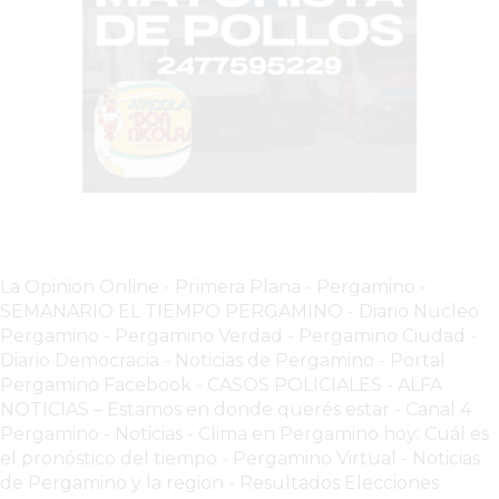
LUTOVA
HAMBURGUESAS
¡HACÉ
TU
PEDIDO
POR
DELIVERY!
BAJONEANDO
BURGERS
La Opinion Online
-
Primera Plana
-
Pergamino -
¡PEDIR
SEMANARIO EL TIEMPO PERGAMINO
-
Diario Nucleo
POR
Pergamino
-
Pergamino Verdad
-
Pergamino Ciuda
d
-
DELIVERY!
Diario Democracia - Noticias de Pergamino
-
Portal
-
Pergamino Facebook
-
CASOS POLICIALES -
ALFA
NOTICIAS – Estamos en donde querés estar
-
Canal 4
PERGAMINO
Pergamino - Noticias
-
Clima en Pergamino hoy: Cuál es
MILES
el pronóstico del tiempo
-
Pergamino Virtual - Noticias
DE
de Pergamino y la region
-
Resultados Elecciones