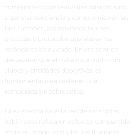
cumplimiento de requisitos básicos, sino
MEJOR
GIMNASIO
a generar conciencia y compromiso en las
DE
instituciones, promoviendo buenas
PERGAMINO
OPINIONES
prácticas y protocolos que elevan los
GIMNASIO
estándares de cuidado. En ese sentido,
CERCA
destacaron que el trabajo conjunto con
DE
clubes y entidades deportivas es
MI
¿CUÁL
fundamental para sostener una
ES
temporada sin sobresaltos.
EL
GIMNASIO
MÁS
La existencia de esta red de natatorios
MODERNO
habilitados refleja un esfuerzo compartido
DE
entre el Estado local y las instituciones
PERGAMINO?