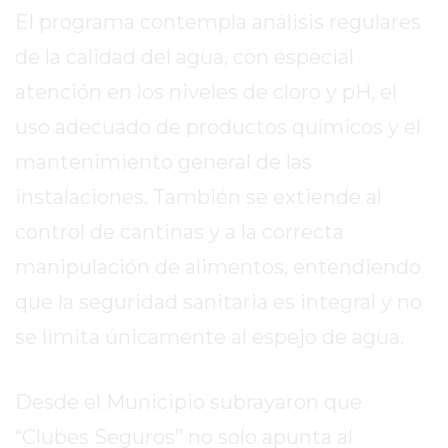
2026
El programa contempla análisis regulares
GIMNASIOS
de la calidad del agua, con especial
ABIERTOS
atención en los niveles de cloro y pH, el
HOY
EN
uso adecuado de productos químicos y el
PERGAMINO
mantenimiento general de las
GIMNASIO
instalaciones. También se extiende al
EN
control de cantinas y a la correcta
PERGAMINO
CON
manipulación de alimentos, entendiendo
PLANES
que la seguridad sanitaria es integral y no
PERSONALIZADOS
se limita únicamente al espejo de agua.
DÓNDE
HACER
MUSCULACIÓN
Desde el Municipio subrayaron que
EN
“Clubes Seguros” no solo apunta al
PERGAMINO