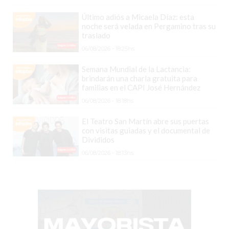
DOMICILIO!
Último adiós a Micaela Díaz: esta
noche será velada en Pergamino tras su
YOGURT
traslado
HELADO
06/08/2026 - 18:25hs.
-
ENVIOS
Semana Mundial de la Lactancia:
brindarán una charla gratuita para
A
familias en el CAPI José Hernández
DOMICILIO
06/08/2026 - 18:18hs.
EN
PERGAMINO
El Teatro San Martín abre sus puertas
con visitas guiadas y el documental de
BON
Divididos
YOGURT
06/08/2026 - 18:13hs.
-
PERGAMINO
-
ENVIOS
A
DOMICILIO