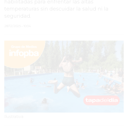
habilitadas para enfrentar las altas
temperaturas sin descuidar la salud ni la
PERGAMINO
seguridad.
MUNICIPALIDAD
28/12/2025 • 10:04
SUBE
TEATRO SAN MARTÍN
SEMANA MUNDIAL DE
LA LACTANCIA
CUD
SECRETARÍA DE SALUD
DE LA MUNICIPALIDAD DE
PERGAMINO
Ilustrativa