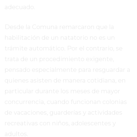
adecuado.
EXALTACIÓN
DE
LA
Desde la Comuna remarcaron que la
CRUZ
habilitación de un natatorio no es un
COLÓN
trámite automático. Por el contrario, se
(BUENOS
AIRES)
trata de un procedimiento exigente,
RESULTADOS
pensado especialmente para resguardar a
DE
quienes asisten de manera cotidiana, en
LOTERÍAS
particular durante los meses de mayor
Y
QUINIELAS
concurrencia, cuando funcionan colonias
DE
de vacaciones, guarderías y actividades
HOY
recreativas con niños, adolescentes y
PERGAMINO
HOY
adultos.