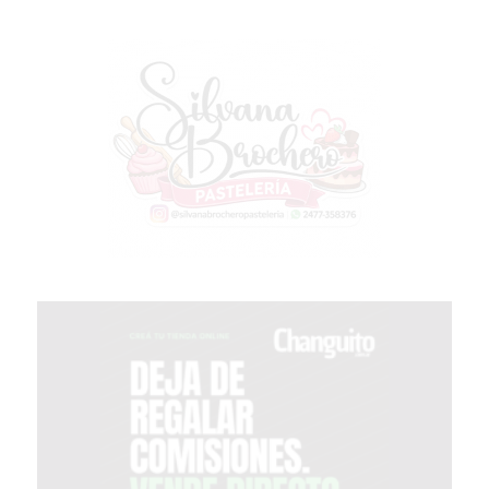
COMERCIOS
VENDAN
SIN
PAGAR
COMISIONES
CÓMO
CREAR
UNA
TIENDA
ONLINE
EN
PERGAMINO
TIENDA
ONLINE
EN
ROSARIO:
CADA