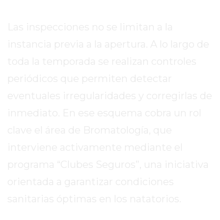
EL
MEJOR
Las inspecciones no se limitan a la
GIMNASIO
instancia previa a la apertura. A lo largo de
DE
PERGAMINO
toda la temporada se realizan controles
ENTRENAMIENTOS
periódicos que permiten detectar
SPORTCLUB
eventuales irregularidades y corregirlas de
VS.
POWERBODY
inmediato. En ese esquema cobra un rol
CLUB
clave el área de Bromatología, que
EN
interviene activamente mediante el
PERGAMINO
UNNOBA
programa “Clubes Seguros”, una iniciativa
DESCUENTOS
orientada a garantizar condiciones
PRECIO
sanitarias óptimas en los natatorios.
GIMNASIO
PERGAMINO