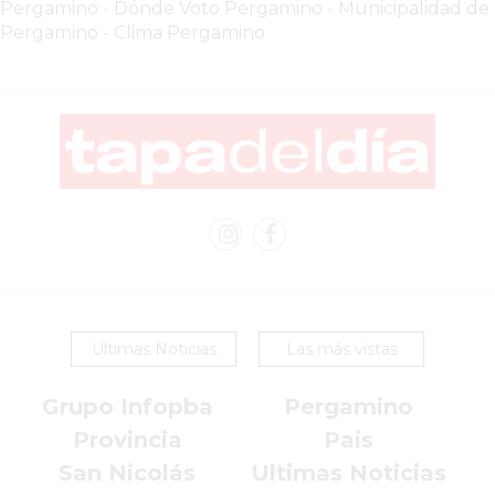
COMERCIOS
Pergamino
-
Dónde Voto Pergamino
-
Municipalidad de
EN
Pergamino
-
Clima Pergamino
ARGENTINA
SIGUEN
PERDIENDO
VENTAS
POR
ESTE
ERROR
SIMPLE
EL
CAMBIO
Ultimas Noticias
Las más vistas
QUE
MUCHOS
Grupo Infopba
Pergamino
NEGOCIOS
TODAVÍA
Provincia
Pais
NO
San Nicolás
Ultimas Noticias
HICIERON