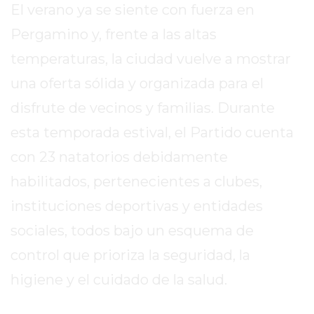
SITIO
El verano ya se siente con fuerza en
PUBLICITÁ
Pergamino y, frente a las altas
EN
temperaturas, la ciudad vuelve a mostrar
TAPA
DEL
una oferta sólida y organizada para el
DIA
disfrute de vecinos y familias. Durante
DIARIO
esta temporada estival, el Partido cuenta
NORTE
HOY
con 23 natatorios debidamente
GRUPO
habilitados, pertenecientes a clubes,
DE
instituciones deportivas y entidades
MEDIOS
sociales, todos bajo un esquema de
INFOPBA
NOTICIAS
control que prioriza la seguridad, la
DE
higiene y el cuidado de la salud.
SALTO
DIARIO