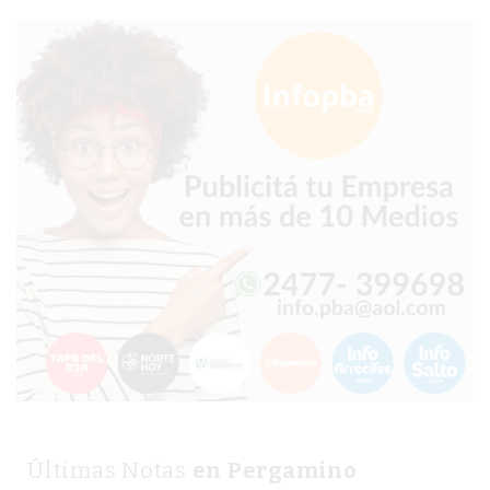
EN
PERGAMINO
YOGURT
HELADO
VIVERE
BENE
-
ENVIOS
A
DOMICILIO
PEDIR
YOGUR
HELADO
VIVERE
BENE
PERGAMINO
Últimas Notas
en Pergamino
A