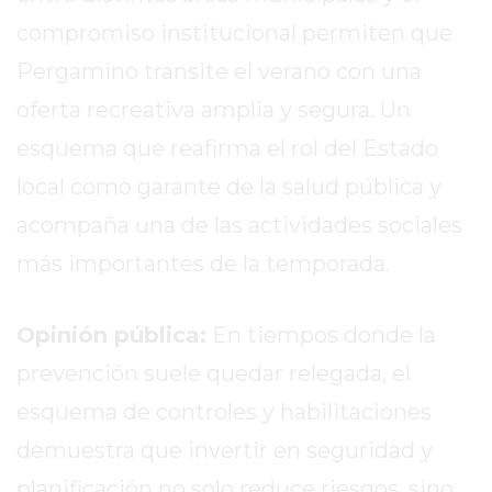
TIENDA
compromiso institucional permiten que
ONLINE
GRATIS
Pergamino transite el verano con una
BON
oferta recreativa amplia y segura. Un
YOGURT
esquema que reafirma el rol del Estado
-
YOGURTERIA
local como garante de la salud pública y
EN
acompaña una de las actividades sociales
PERGAMINO
más importantes de la temporada.
LA
ALTERNATIVA
A
Opinión pública:
En tiempos donde la
TIENDA
prevención suele quedar relegada, el
NUBE
esquema de controles y habilitaciones
Y
SHOPIFY:
demuestra que invertir en seguridad y
CÓMO
planificación no solo reduce riesgos, sino