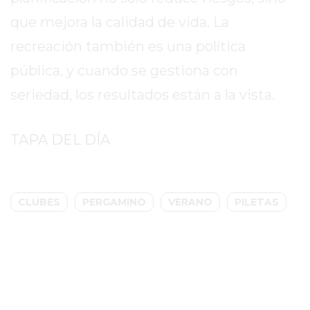
CHANGUITO.COM.AR
que mejora la calidad de vida. La
DEMOCRATIZA
EL
recreación también es una política
COMERCIO
pública, y cuando se gestiona con
POR
seriedad, los resultados están a la vista.
WHATSAPP
CATÁLOGO
DE
TAPA DEL DÍA
WHATSAPP
ONLINE
EN
CLUBES
PERGAMINO
VERANO
PILETAS
PERGAMINO:
LA
ALTERNATIVA
PARA
QUE
LOS