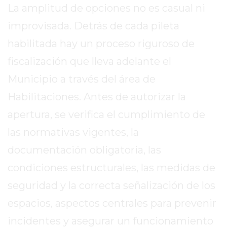
La amplitud de opciones no es casual ni
REPORTERO
DIARIO
improvisada. Detrás de cada pileta
DEPORTIVO
habilitada hay un proceso riguroso de
ROJAS
fiscalización que lleva adelante el
VIRTUAL
Municipio a través del área de
NOTICIAS
DE
Habilitaciones. Antes de autorizar la
ARRECIFES
apertura, se verifica el cumplimiento de
ZÁRATE
las normativas vigentes, la
Y
CAMPANA
documentación obligatoria, las
NOTICIAS
condiciones estructurales, las medidas de
DE
seguridad y la correcta señalización de los
ZÁRATE
NOTICIAS
espacios, aspectos centrales para prevenir
DE
incidentes y asegurar un funcionamiento
CAMPANA