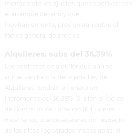
menos siete los ajustes que se activan con
COLÓN
(BUENOS
el arranque del año y que,
AIRES)
inevitablemente, presionarán sobre el
RESULTADOS
índice general de precios.
DE
LOTERÍAS
Alquileres: suba del 36,39%
Y
QUINIELAS
Los contratos de alquiler que aún se
DE
actualizan bajo la derogada Ley de
HOY
PERGAMINO
Alquileres tendrán en enero un
HOY
incremento del 36,39%. Si bien el Índice
EL
de Contratos de Locación (ICL) viene
MEJOR
mostrando una desaceleración respecto
GIMNASIO
DE
de los picos registrados meses atrás, el
PERGAMINO