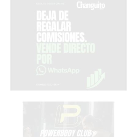
ENVIOS
A
DOMICILIO
EN
PERGAMINO
BON
YOGURT
-
PERGAMINO
-
ENVIOS
A
DOMICILIO
LUTOVA
HAMBURGUESAS
¡HACÉ
TU