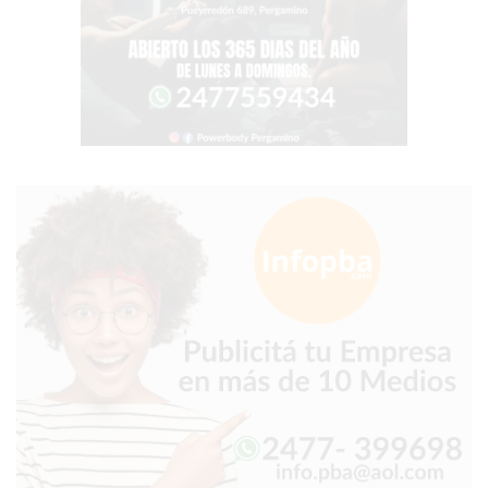
PEDIDO
POR
DELIVERY!
BAJONEANDO
BURGERS
¡PEDIR
POR
DELIVERY!
-
PERGAMINO
MILES
DE
COMERCIOS
EN
ARGENTINA
SIGUEN
PERDIENDO