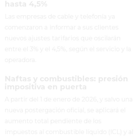
hasta 4,5%
WHATSAPP
CATÁLOGO
Las empresas de cable y telefonía ya
DE
comenzaron a informar a sus clientes
WHATSAPP
nuevos ajustes tarifarios que oscilarán
ONLINE
EN
entre el 3% y el 4,5%, según el servicio y la
PERGAMINO:
operadora.
LA
ALTERNATIVA
Naftas y combustibles: presión
PARA
impositiva en puerta
QUE
LOS
A partir del 1 de enero de 2026, y salvo una
COMERCIOS
nueva postergación oficial, se aplicará el
VENDAN
SIN
aumento total pendiente de los
PAGAR
impuestos al combustible líquido (ICL) y al
COMISIONES