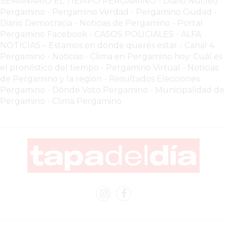
SEMANARIO EL TIEMPO PERGAMINO
-
Diario Nucleo
LOS
Pergamino
-
Pergamino Verdad
-
Pergamino Ciuda
d
-
COMERCIOS
Diario Democracia - Noticias de Pergamino
-
Portal
QUE
Pergamino Facebook
-
CASOS POLICIALES -
ALFA
CRECEN
NOTICIAS – Estamos en donde querés estar
-
Canal 4
Pergamino - Noticias
-
Clima en Pergamino hoy: Cuál es
DE
el pronóstico del tiempo
-
Pergamino Virtual - Noticias
LOS
de Pergamino y la region
-
Resultados Elecciones
QUE
Pergamino
-
Dónde Voto Pergamino
-
Municipalidad de
SE
Pergamino
-
Clima Pergamino
QUEDAN
ATRÁS
LO
QUE
ESTÁN
HACIENDO
LOS
COMERCIOS
QUE