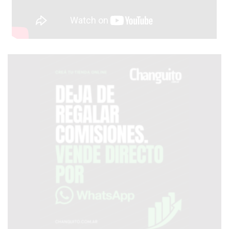
DIA
DIARIO
NORTE
HOY
GRUPO
DE
MEDIOS
INFOPBA
NOTICIAS
DE
SALTO
DIARIO
REPORTERO
DIARIO
DEPORTIVO
ROJAS