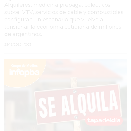
Alquileres, medicina prepaga, colectivos,
PERGAMINO
subte, VTV, servicios de cable y combustibles
configuran un escenario que vuelve a
TEATRO SAN MARTÍN
tensionar la economía cotidiana de millones
JAVIER MARTINEZ
de argentinos.
TIENDA NUBE
29/12/2025 • 10:03
PISTACHO
CHANGUITO
PEDIX
SERVICIOS
PRONÓSTICO
AVISOS FÚNEBRES