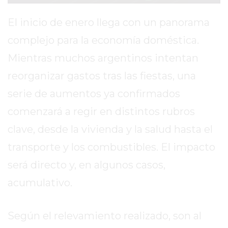
VIRTUAL
NOTICIAS
El inicio de enero llega con un panorama
DE
complejo para la economía doméstica.
ARRECIFES
Mientras muchos argentinos intentan
ZÁRATE
Y
reorganizar gastos tras las fiestas, una
CAMPANA
serie de aumentos ya confirmados
NOTICIAS
comenzará a regir en distintos rubros
DE
ZÁRATE
clave, desde la vivienda y la salud hasta el
NOTICIAS
transporte y los combustibles. El impacto
DE
será directo y, en algunos casos,
CAMPANA
acumulativo.
EXALTACIÓN
DE
LA
Según el relevamiento realizado, son al
CRUZ