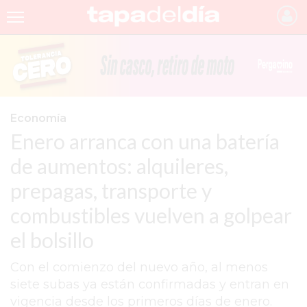
INICIO
NOTICIAS RECIENTES
GRUPO INFOPBA
Economía
Enero arranca con una batería
PERGAMINO
de aumentos: alquileres,
PROVINCIA
prepagas, transporte y
PAIS
combustibles vuelven a golpear
SAN NICOLÁS
el bolsillo
ULTIMAS NOTICIAS
Con el comienzo del nuevo año, al menos
FARMACIAS
siete subas ya están confirmadas y entran en
vigencia desde los primeros días de enero.
TEMAS DESTACADOS