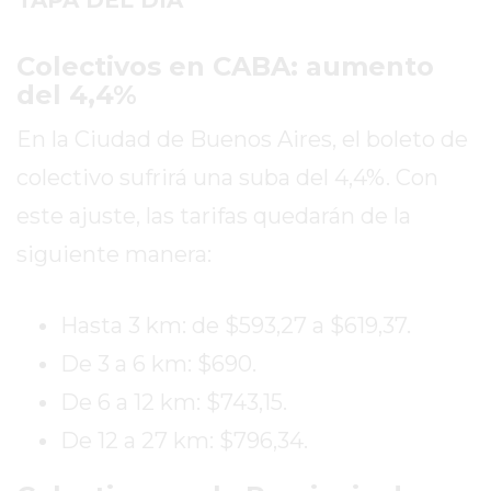
OPINIONES
GIMNASIO
Colectivos en CABA: aumento
CERCA
del 4,4%
DE
MI
En la Ciudad de Buenos Aires, el boleto de
¿CUÁL
colectivo sufrirá una suba del 4,4%. Con
ES
EL
este ajuste, las tarifas quedarán de la
GIMNASIO
siguiente manera:
MÁS
MODERNO
Hasta 3 km: de $593,27 a $619,37.
DE
PERGAMINO?
De 3 a 6 km: $690.
GIMNASIO
De 6 a 12 km: $743,15.
EN
De 12 a 27 km: $796,34.
PERGAMINO
CON