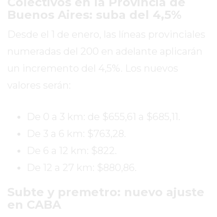
Colectivos en la Provincia de
BUENOS
Buenos Aires: suba del 4,5%
PROFESORES
GIMNASIO
Desde el 1 de enero, las líneas provinciales
PERGAMINO
numeradas del 200 en adelante aplicarán
SUPLEMENTOS
un incremento del 4,5%. Los nuevos
DEPORTIVOS
EN
valores serán:
PERGAMINO
¿DÓNDE
De 0 a 3 km: de $655,61 a $685,11.
COMPRAR
De 3 a 6 km: $763,28.
CREATINA
EN
De 6 a 12 km: $822.
PERGAMINO?
De 12 a 27 km: $880,86.
¿DÓNDE
COMPRAR
Subte y premetro: nuevo ajuste
PROTEÍNA
en CABA
EN