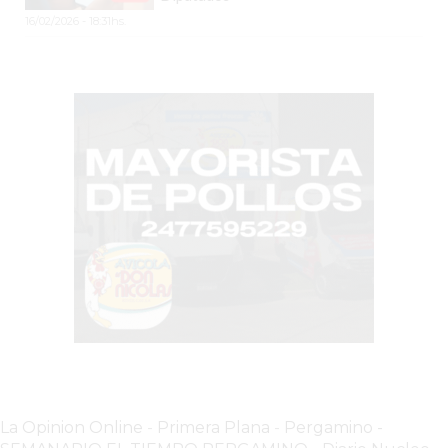
CLIENTES
16/02/2026 - 18:31hs.
POR
QUÉ
VENDER
SOLO
POR
WHATSAPP
PUEDE
ESTAR
FRENANDO
TU
NEGOCIO
EL
DETALLE
QUE
SEPARA
La Opinion Online
-
Primera Plana
-
Pergamino -
A