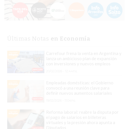
VENTAS
POR
ESTE
ERROR
SIMPLE
Últimas Notas
en Economía
EL
CAMBIO
Carrefour frena la venta en Argentina y
QUE
lanza un ambicioso plan de expansión
con inversiones y nuevos empleos
MUCHOS
NEGOCIOS
20/02/2026 - 12:44hs.
TODAVÍA
Empleadas domésticas: el Gobierno
NO
convocó a una reunión clave para
definir nuevos aumentos salariales
HICIERON
19/02/2026 - 11:04hs.
Y
YA
Reforma laboral: reabre la disputa por
LES
el pago de salarios en billeteras
virtuales y la presión ahora apunta a
CUESTA
Diputados