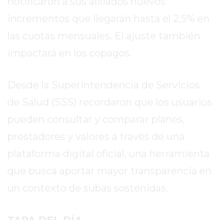
notificaron a sus afiliados nuevos
EN
PERGAMINO
incrementos que llegarán hasta el 2,5% en
GIMNASIO
las cuotas mensuales. El ajuste también
EN
impactará en los copagos.
PERGAMINO
CON
PLANES
Desde la Superintendencia de Servicios
PERSONALIZADOS
de Salud (SSS) recordaron que los usuarios
DÓNDE
pueden consultar y comparar planes,
HACER
MUSCULACIÓN
prestadores y valores a través de una
EN
plataforma digital oficial, una herramienta
PERGAMINO
que busca aportar mayor transparencia en
MEJOR
GIMNASIO
un contexto de subas sostenidas.
DE
PERGAMINO
TAPA DEL DÍA