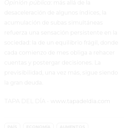
Opinión pública:
más allá de la
WHATSAPP
SIN
desaceleración de algunos índices, la
PAGAR
acumulación de subas simultáneas
COMISIONES
refuerza una sensación persistente en la
POR
PEDIDO
sociedad: la de un equilibrio frágil, donde
MÜNNA
cada comienzo de mes obliga a rehacer
GELATERIA
cuentas y postergar decisiones. La
A
DOMICILIO
previsibilidad, una vez más, sigue siendo
-
la gran deuda.
PEDIR
ONLINE
TAPA DEL DÍA -
www.tapadeldia.com
EN
PERGAMINO
YOGURT
HELADO
PAÍS
ECONOMÍA
AUMENTOS