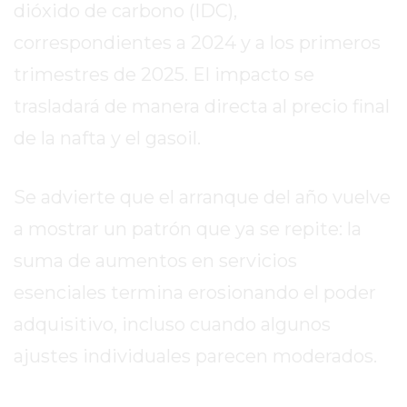
dióxido de carbono (IDC),
CÓMO
CREAR
correspondientes a 2024 y a los primeros
UNA
trimestres de 2025. El impacto se
TIENDA
trasladará de manera directa al precio final
ONLINE
EN
de la nafta y el gasoil.
PERGAMINO
TIENDA
Se advierte que el arranque del año vuelve
ONLINE
a mostrar un patrón que ya se repite: la
EN
ROSARIO:
suma de aumentos en servicios
CADA
esenciales termina erosionando el poder
VEZ
adquisitivo, incluso cuando algunos
MÁS
COMERCIOS
ajustes individuales parecen moderados.
VENDEN
POR