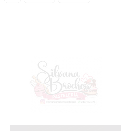
VIVERE
BENE
-
ENVIOS
A
DOMICILIO
PEDIR
YOGUR
HELADO
VIVERE
BENE
PERGAMINO
A
DOMICILIO!
YOGURT
HELADO
-