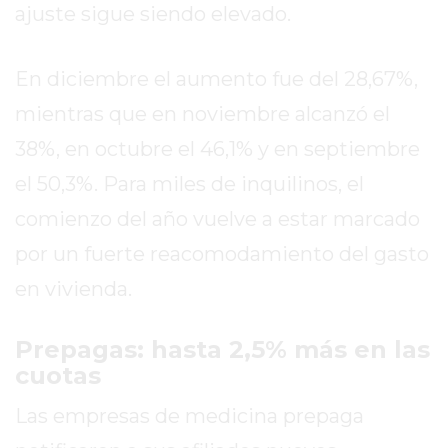
ajuste sigue siendo elevado.
ENTRENAMIENTOS
SPORTCLUB
En diciembre el aumento fue del 28,67%,
VS.
POWERBODY
mientras que en noviembre alcanzó el
CLUB
38%, en octubre el 46,1% y en septiembre
EN
el 50,3%. Para miles de inquilinos, el
PERGAMINO
UNNOBA
comienzo del año vuelve a estar marcado
DESCUENTOS
por un fuerte reacomodamiento del gasto
PRECIO
en vivienda.
GIMNASIO
PERGAMINO
2026
Prepagas: hasta 2,5% más en las
cuotas
GIMNASIOS
ABIERTOS
Las empresas de medicina prepaga
HOY