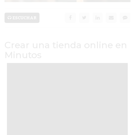
ESCUCHAR
AYUDA
TÉRMINOS
Crear una tienda online en
Y
CONDICIONES
Minutos
POLÍTICAS
DE
PRIVACIDAD
MAPA
DEL
SITIO
PUBLICITÁ
EN
TAPA
DEL