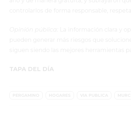
año y de manera gratuita, y subrayaron que
GIMNASIOS
ABIERTOS
controlarlos de forma responsable, respet
HOY
EN
Opinión pública:
La información clara y op
PERGAMINO
pueden generar más riesgos que solucione
GIMNASIO
EN
siguen siendo las mejores herramientas para
PERGAMINO
CON
TAPA DEL DÍA
PLANES
PERSONALIZADOS
DÓNDE
HACER
PERGAMINO
HOGARES
VIA PUBLICA
MURC
MUSCULACIÓN
EN
PERGAMINO
MEJOR