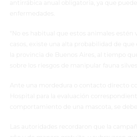
antirrábica anual obligatoria, ya que pue
GIMNASIO
enfermedades.
DE
PERGAMINO
ENTRENAMIENTOS
“No es habitual que estos animales estén v
SPORTCLUB
casos, existe una alta probabilidad de que
VS.
la provincia de Buenos Aires, al tiempo qu
POWERBODY
CLUB
sobre los riesgos de manipular fauna silves
EN
PERGAMINO
Ante una mordedura o contacto directo con
UNNOBA
Hospital para la evaluación correspondient
DESCUENTOS
PRECIO
comportamiento de una mascota, se debe da
GIMNASIO
PERGAMINO
Las autoridades recordaron que la campaña 
2026