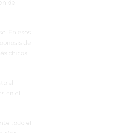
ión de
so. En esos
Zoonosis de
más chicos
to al
s en el
nte todo el