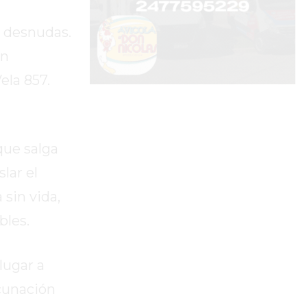
s desnudas.
un
ela 857.
.
que salga
lar el
sin vida,
bles.
lugar a
acunación