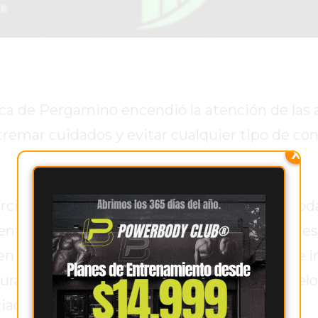
lica de Pergamino encendió la atención de las
xtremar cuidados y evitar cualquier tipo de co
X
rciélagos que habitan en Pergamino y en toda
nte insectívoros. Esto significa que no repre
n un rol beneficioso en el control natural de i
ante el día, adormecido, herido o en el suelo,
ciada a un problema de salud.