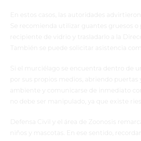
DE
LA
En estos casos, las autoridades advirtiero
CRUZ
Se recomienda utilizar guantes gruesos o
COLÓN
recipiente de vidrio y trasladarlo a la Di
(BUENOS
AIRES)
También se puede solicitar asistencia com
RESULTADOS
DE
Si el murciélago se encuentra dentro de un
LOTERÍAS
por sus propios medios, abriendo puertas y 
Y
QUINIELAS
ambiente y comunicarse de inmediato con 
DE
no debe ser manipulado, ya que existe ri
HOY
PERGAMINO
Defensa Civil y el área de Zoonosis remarc
HOY
EL
niños y mascotas. En ese sentido, recorda
MEJOR