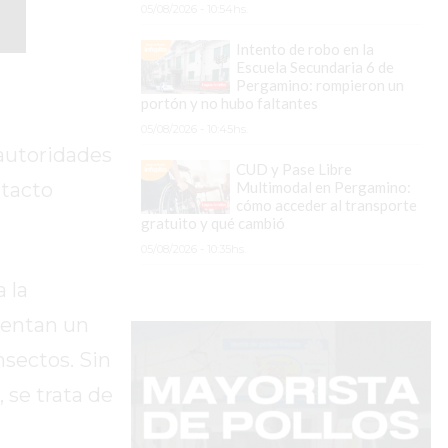
05/08/2026 - 10:54hs.
Intento de robo en la
Escuela Secundaria 6 de
Pergamino: rompieron un
portón y no hubo faltantes
05/08/2026 - 10:45hs.
 autoridades
CUD y Pase Libre
Multimodal en Pergamino:
ntacto
cómo acceder al transporte
gratuito y qué cambió
05/08/2026 - 10:35hs.
 la
sentan un
nsectos. Sin
 se trata de