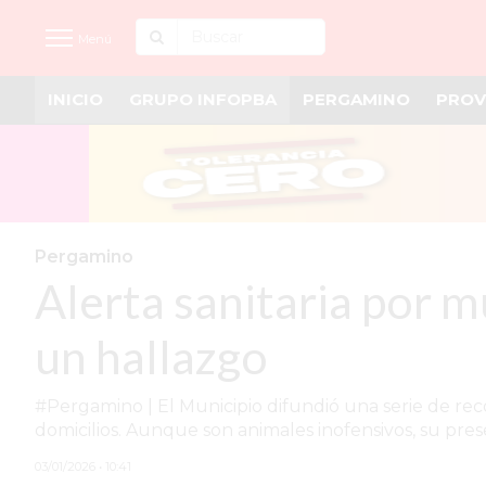
Menú
INICIO
GRUPO INFOPBA
PERGAMINO
PROV
INICIO
NOTICIAS RECIENTES
GRUPO INFOPBA
PERGAMINO
Pergamino
Alerta sanitaria por m
PROVINCIA
PAIS
un hallazgo
SAN NICOLÁS
#Pergamino | El Municipio difundió una serie de reco
ULTIMAS NOTICIAS
domicilios. Aunque son animales inofensivos, su pres
FARMACIAS
03/01/2026 • 10:41