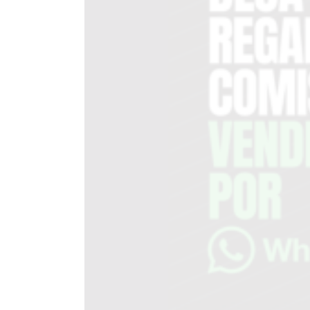
EN
TAPA
DEL
DIA
DIARIO
NORTE
HOY
GRUPO
DE
MEDIOS
INFOPBA
NOTICIAS
DE
SALTO
DIARIO
REPORTERO