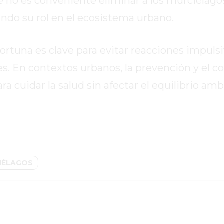
 no es conveniente eliminar a los murciélagos
ando su rol en el ecosistema urbano.
ortuna es clave para evitar reacciones impuls
s. En contextos urbanos, la prevención y el 
 cuidar la salud sin afectar el equilibrio amb
IÉLAGOS