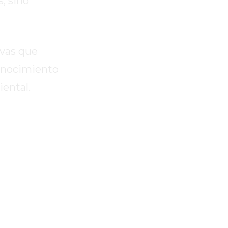
, sino
ivas que
conocimiento
iental.