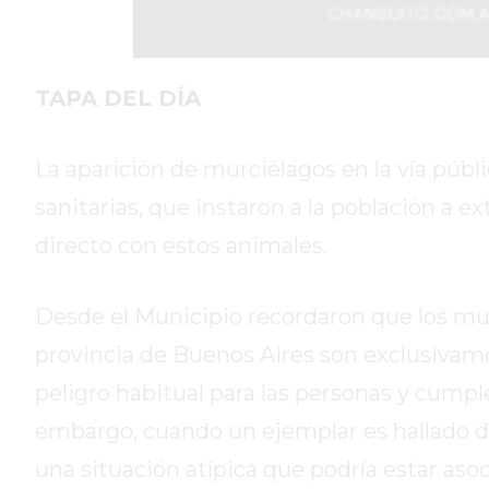
DIARIO
DEPORTIVO
ROJAS
VIRTUAL
TAPA DEL DÍA
NOTICIAS
DE
La aparición de murciélagos en la vía púb
ARRECIFES
sanitarias, que instaron a la población a e
ZÁRATE
Y
directo con estos animales.
CAMPANA
NOTICIAS
Desde el Municipio recordaron que los mu
DE
provincia de Buenos Aires son exclusivame
ZÁRATE
NOTICIAS
peligro habitual para las personas y cumple
DE
embargo, cuando un ejemplar es hallado dur
CAMPANA
una situación atípica que podría estar aso
EXALTACIÓN