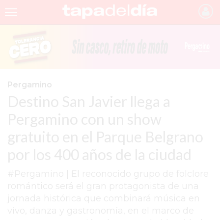
INICIO
NOTICIAS RECIENTES
GRUPO INFOPBA
Pergamino
Destino San Javier llega a
PERGAMINO
Pergamino con un show
PROVINCIA
gratuito en el Parque Belgrano
PAIS
por los 400 años de la ciudad
SAN NICOLÁS
#Pergamino | El reconocido grupo de folclore
ULTIMAS NOTICIAS
romántico será el gran protagonista de una
FARMACIAS
jornada histórica que combinará música en
vivo, danza y gastronomía, en el marco de
TEMAS DESTACADOS