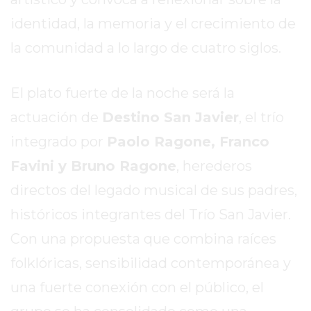
EXALTACIÓN
identidad, la memoria y el crecimiento de
DE
la comunidad a lo largo de cuatro siglos.
LA
CRUZ
El plato fuerte de la noche será la
COLÓN
(BUENOS
actuación de
Destino San Javier
, el trío
AIRES)
integrado por
Paolo Ragone, Franco
RESULTADOS
Favini y Bruno Ragone
, herederos
DE
LOTERÍAS
directos del legado musical de sus padres,
Y
históricos integrantes del Trío San Javier.
QUINIELAS
Con una propuesta que combina raíces
DE
HOY
folklóricas, sensibilidad contemporánea y
PERGAMINO
una fuerte conexión con el público, el
HOY