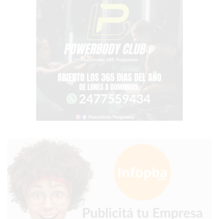
TIENDA
ONLINE
GRATIS
BON
YOGURT
-
YOGURTERIA
EN
PERGAMINO
LA
ALTERNATIVA
A
TIENDA
NUBE
Y
SHOPIFY:
CÓMO