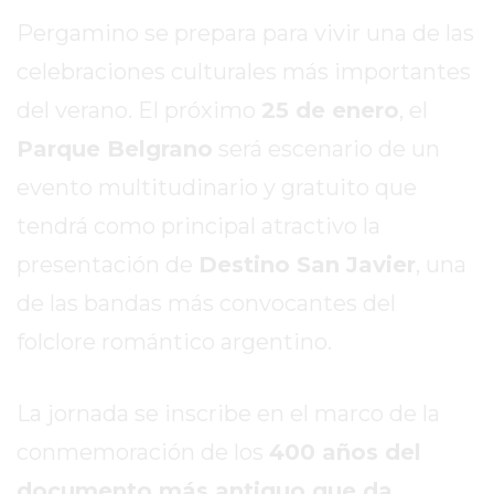
SITIO
Pergamino se prepara para vivir una de las
PUBLICITÁ
EN
celebraciones culturales más importantes
TAPA
del verano. El próximo
25 de enero
, el
DEL
Parque Belgrano
será escenario de un
DIA
evento multitudinario y gratuito que
DIARIO
NORTE
tendrá como principal atractivo la
HOY
presentación de
Destino San Javier
, una
GRUPO
de las bandas más convocantes del
DE
MEDIOS
folclore romántico argentino.
INFOPBA
NOTICIAS
La jornada se inscribe en el marco de la
DE
conmemoración de los
400 años del
SALTO
DIARIO
documento más antiguo que da