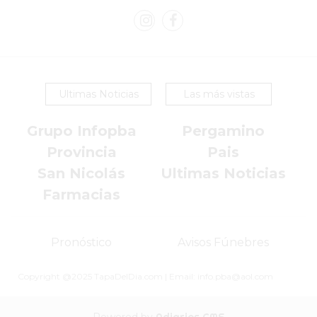
EN
PERGAMINO
YOGURT
HELADO
VIVERE
Ultimas Noticias
Las más vistas
BENE
Grupo Infopba
Pergamino
-
ENVIOS
Provincia
Pais
A
San Nicolás
Ultimas Noticias
DOMICILIO
Farmacias
PEDIR
YOGUR
Pronóstico
Avisos Fúnebres
HELADO
VIVERE
Copyright @2025 TapaDelDia.com | Email: info.pba@aol.com
BENE
PERGAMINO
A
Powered by
Adiarios CMS