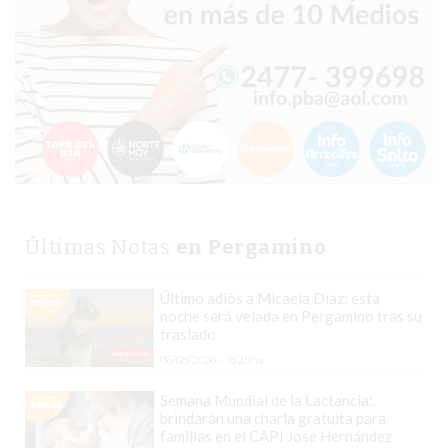
CHANGUITO.COM.AR
DEMOCRATIZA
EL
COMERCIO
POR
WHATSAPP
CATÁLOGO
DE
WHATSAPP
ONLINE
Últimas Notas
en Pergamino
EN
PERGAMINO:
Último adiós a Micaela Díaz: esta
noche será velada en Pergamino tras su
LA
traslado
ALTERNATIVA
06/08/2026 - 18:25hs.
PARA
QUE
Semana Mundial de la Lactancia:
brindarán una charla gratuita para
LOS
familias en el CAPI José Hernández