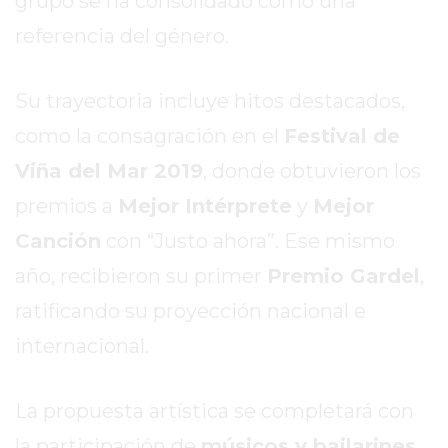
grupo se ha consolidado como una
EL
referencia del género.
MEJOR
GIMNASIO
DE
Su trayectoria incluye hitos destacados,
PERGAMINO
como la consagración en el
Festival de
ENTRENAMIENTOS
Viña del Mar 2019
, donde obtuvieron los
SPORTCLUB
VS.
premios a
Mejor Intérprete
y
Mejor
POWERBODY
Canción
con “Justo ahora”. Ese mismo
CLUB
año, recibieron su primer
Premio Gardel
,
EN
PERGAMINO
ratificando su proyección nacional e
UNNOBA
internacional.
DESCUENTOS
PRECIO
La propuesta artística se completará con
GIMNASIO
PERGAMINO
la participación de
músicos y bailarines