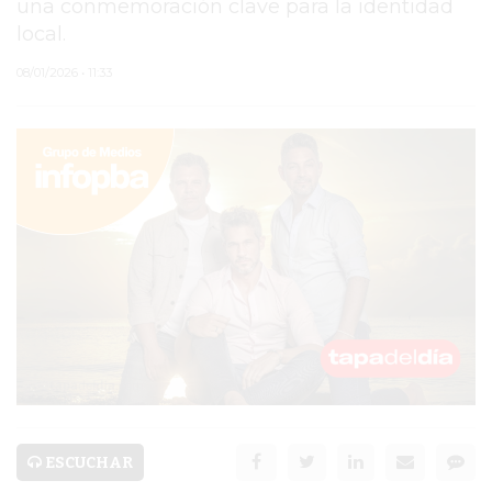
una conmemoración clave para la identidad
local.
PERGAMINO
08/01/2026 • 11:33
MUNICIPALIDAD
SUBE
TEATRO SAN MARTÍN
SEMANA MUNDIAL DE
LA LACTANCIA
CUD
SECRETARÍA DE SALUD
DE LA MUNICIPALIDAD DE
PERGAMINO
ESCUCHAR