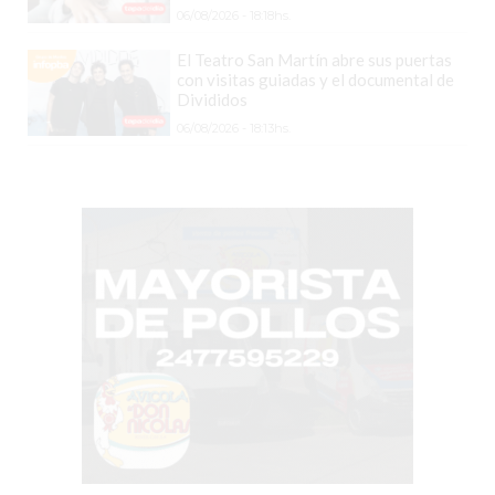
COMERCIOS
06/08/2026 - 18:18hs.
VENDAN
SIN
El Teatro San Martín abre sus puertas
con visitas guiadas y el documental de
PAGAR
Divididos
COMISIONES
06/08/2026 - 18:13hs.
CÓMO
CREAR
UNA
TIENDA
ONLINE
EN
PERGAMINO
TIENDA
ONLINE
EN
ROSARIO:
CADA