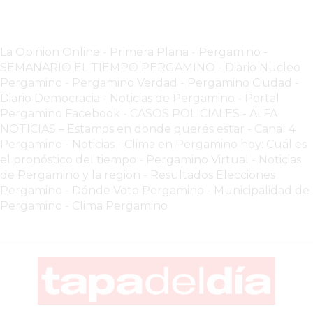
VEZ
MÁS
COMERCIOS
La Opinion Online
-
Primera Plana
-
Pergamino -
VENDEN
SEMANARIO EL TIEMPO PERGAMINO
-
Diario Nucleo
POR
Pergamino
-
Pergamino Verdad
-
Pergamino Ciuda
d
-
WHATSAPP
Diario Democracia - Noticias de Pergamino
-
Portal
SIN
Pergamino Facebook
-
CASOS POLICIALES -
ALFA
PAGAR
NOTICIAS – Estamos en donde querés estar
-
Canal 4
Pergamino - Noticias
-
Clima en Pergamino hoy: Cuál es
COMISIONES
el pronóstico del tiempo
-
Pergamino Virtual - Noticias
POR
de Pergamino y la region
-
Resultados Elecciones
PEDIDO
Pergamino
-
Dónde Voto Pergamino
-
Municipalidad de
MÜNNA
Pergamino
-
Clima Pergamino
GELATERIA
A
DOMICILIO
-
PEDIR
ONLINE