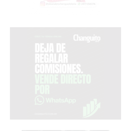
PERGAMINO?
¿DÓNDE
COMPRAR
PROTEÍNA
EN
PERGAMINO?
POWERBODY
NUTRITION:
LA
TIENDA
DE
SUPLEMENTOS
DEPORTIVOS
LÍDER
EN
PERGAMINO
CREAR