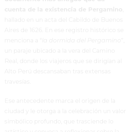
REPORTERO
cuenta de la existencia de Pergamino
,
DIARIO
hallado en un acta del Cabildo de Buenos
DEPORTIVO
ROJAS
Aires de 1626. En ese registro histórico se
VIRTUAL
menciona a “
la dormida del Pergamino
”,
NOTICIAS
un paraje ubicado a la vera del Camino
DE
Real, donde los viajeros que se dirigían al
ARRECIFES
ZÁRATE
Alto Perú descansaban tras extensas
Y
travesías.
CAMPANA
NOTICIAS
Ese antecedente marca el origen de la
DE
ZÁRATE
ciudad y le otorga a la celebración un valor
NOTICIAS
simbólico profundo, que trasciende lo
DE
artístico y convoca a reflexionar sobre la
CAMPANA