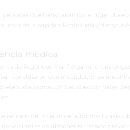
 personas que transitaban por el lugar observ
puente de la bajada a Fontezuela y dieron avis
tencia médica
mento de Seguridad Vial Pergamino, una briga
ibar, constataron que el conductor se encontr
e presentaba signos compatibles con haber p
lco.
 retirado del interior del automóvil y asistido
general antes de disponer el traslado prevent