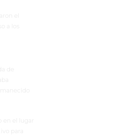
aron el
o a los
da de
aba
ermanecido
 en el lugar
ivo para