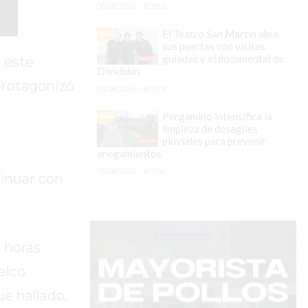
06/08/2026 - 18:18hs.
El Teatro San Martín abre
sus puertas con visitas
guiadas y el documental de
e este
Divididos
protagonizó
06/08/2026 - 18:13hs.
Pergamino intensifica la
limpieza de desagües
pluviales para prevenir
anegamientos
06/08/2026 - 18:11hs.
tinuar con
s horas
elco
e hallado,