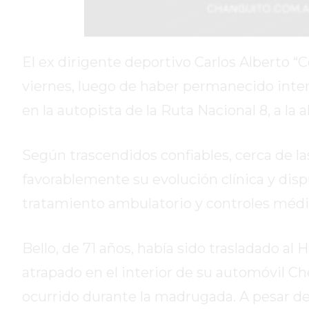
ROJAS
VIRTUAL
NOTICIAS
El ex dirigente deportivo Carlos Alberto “C
DE
viernes, luego de haber permanecido inter
ARRECIFES
ZÁRATE
en la autopista de la Ruta Nacional 8, a la 
Y
CAMPANA
Según trascendidos confiables, cerca de las
NOTICIAS
favorablemente su evolución clínica y disp
DE
ZÁRATE
tratamiento ambulatorio y controles méd
NOTICIAS
DE
Bello, de 71 años, había sido trasladado al
CAMPANA
atrapado en el interior de su automóvil Che
EXALTACIÓN
DE
ocurrido durante la madrugada. A pesar de