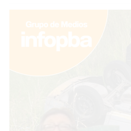
TEMAS DESTACADOS
PERGAMINO
MUNICIPALIDAD
BARRIO ACEVEDO
PLAN DE ASFALTO
LIMPIEZA
DESAGÜES PLUVIALES
VIRGEN DE ITATÍ
SERVICIOS
PRONÓSTICO