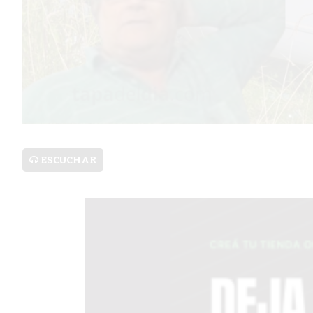
AVISOS FÚNEBRES
AYUDA
TÉRMINOS
Y
CONDICIONES
ESCUCHAR
POLÍTICAS
DE
PRIVACIDAD
MAPA
DEL
SITIO
PUBLICITÁ
EN