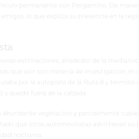
 vínculo permanente con Pergamino. De maner
y amigos, lo que explica su presencia en la regi
sta
rimeras estimaciones, alrededor de la mediano
sas que aún son materia de investigación, el 
rculaba por la autopista de la Ruta 8 y terminó
 y quedó fuera de la calzada.
 abundante vegetación y parcialmente cubier
ultado que otros automovilistas advirtieran su
idad nocturna.