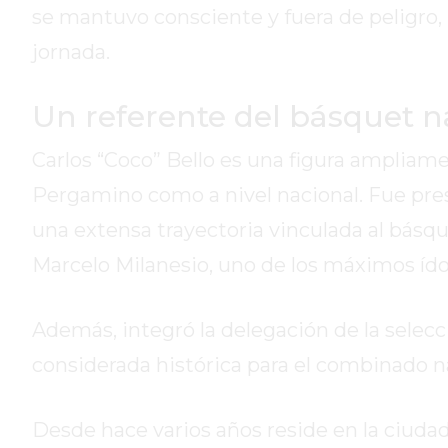
LA
se mantuvo consciente y fuera de peligro, l
CRUZ
jornada.
COLÓN
(BUENOS
Un referente del básquet n
AIRES)
RESULTADOS
Carlos “Coco” Bello es una figura ampliam
DE
LOTERÍAS
Pergamino como a nivel nacional. Fue pre
Y
una extensa trayectoria vinculada al bás
QUINIELAS
Marcelo Milanesio, uno de los máximos ídolo
DE
HOY
PERGAMINO
Además, integró la delegación de la selec
HOY
considerada histórica para el combinado n
EL
MEJOR
Desde hace varios años reside en la ciudad
GIMNASIO