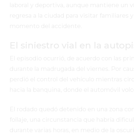
DE
laboral y deportiva, aunque mantiene un
PERGAMINO
regresa a la ciudad para visitar familiares 
ENTRENAMIENTOS
momento del accidente.
SPORTCLUB
VS.
El siniestro vial en la autopi
POWERBODY
CLUB
El episodio ocurrió, de acuerdo con las p
EN
PERGAMINO
durante la madrugada del viernes. Por cau
UNNOBA
perdió el control del vehículo mientras ci
DESCUENTOS
hacia la banquina, donde el automóvil volcó
PRECIO
GIMNASIO
PERGAMINO
El rodado quedó detenido en una zona con
2026
follaje, una circunstancia que habría dific
GIMNASIOS
durante varias horas, en medio de la oscur
ABIERTOS