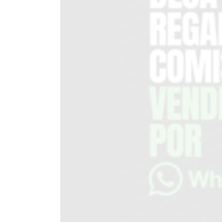
TAPA
DEL
DIA
DIARIO
NORTE
HOY
GRUPO
DE
MEDIOS
INFOPBA
NOTICIAS
DE
SALTO
DIARIO
REPORTERO
DIARIO
DEPORTIVO