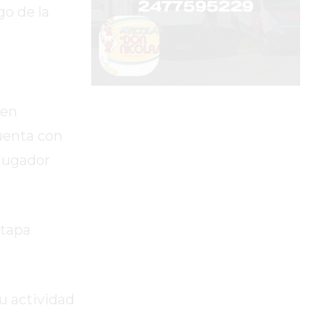
go de la
 en
uenta con
 jugador
etapa
u actividad