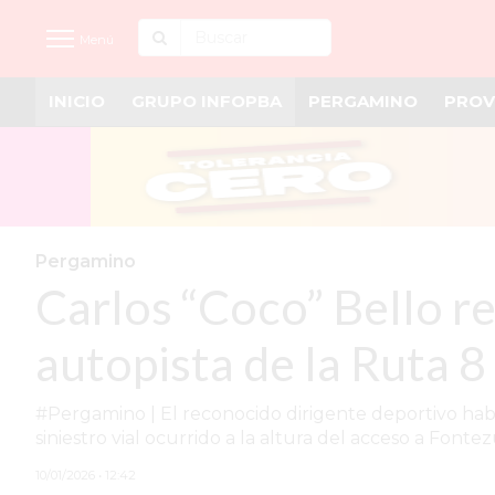
Menú
INICIO
GRUPO INFOPBA
PERGAMINO
PROV
INICIO
NOTICIAS RECIENTES
GRUPO INFOPBA
PERGAMINO
Pergamino
Carlos “Coco” Bello rec
PROVINCIA
PAIS
autopista de la Ruta 8
SAN NICOLÁS
#Pergamino | El reconocido dirigente deportivo hab
ULTIMAS NOTICIAS
siniestro vial ocurrido a la altura del acceso a Fontez
FARMACIAS
10/01/2026 • 12:42