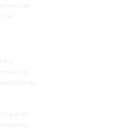
a habitual
ón al
che o
conductor
 despistando
to por el
 presencia