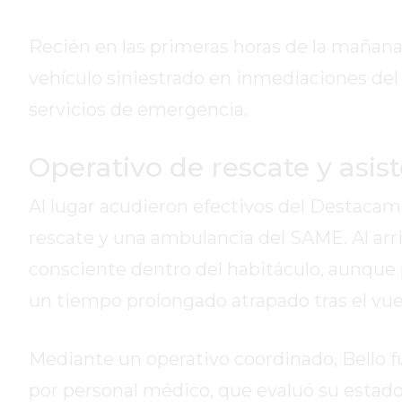
HOY
EN
Recién en las primeras horas de la mañana,
PERGAMINO
vehículo siniestrado en inmediaciones del 
GIMNASIO
servicios de emergencia.
EN
PERGAMINO
CON
Operativo de rescate y asis
PLANES
PERSONALIZADOS
Al lugar acudieron efectivos del Destaca
DÓNDE
rescate y una ambulancia del SAME. Al arr
HACER
consciente dentro del habitáculo, aunqu
MUSCULACIÓN
un tiempo prolongado atrapado tras el vue
EN
PERGAMINO
MEJOR
Mediante un operativo coordinado, Bello fue
GIMNASIO
por personal médico, que evaluó su estado 
DE