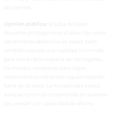
TIENDA
de clientes.
ONLINE
GRATIS
BON
Opinión pública:
la suba de tasas
YOGURT
devuelve protagonismo al plazo fijo como
-
herramienta defensiva en pesos, pero
YOGURTERIA
EN
también expone una realidad incómoda:
PERGAMINO
para una amplia mayoría de los hogares,
LA
los montos necesarios para lograr
ALTERNATIVA
A
rendimientos relevantes siguen estando
TIENDA
fuera de alcance. La rentabilidad existe,
NUBE
aunque continúa concentrada en quienes
Y
SHOPIFY:
ya cuentan con capacidad de ahorro.
CÓMO