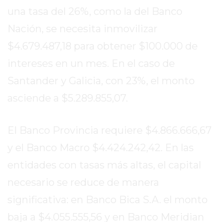
2026
una tasa del 26%, como la del Banco
GIMNASIOS
Nación, se necesita inmovilizar
ABIERTOS
$4.679.487,18 para obtener $100.000 de
HOY
EN
intereses en un mes. En el caso de
PERGAMINO
Santander y Galicia, con 23%, el monto
GIMNASIO
asciende a $5.289.855,07.
EN
PERGAMINO
CON
El Banco Provincia requiere $4.866.666,67
PLANES
y el Banco Macro $4.424.242,42. En las
PERSONALIZADOS
entidades con tasas más altas, el capital
DÓNDE
HACER
necesario se reduce de manera
MUSCULACIÓN
significativa: en Banco Bica S.A. el monto
EN
baja a $4.055.555,56 y en Banco Meridian
PERGAMINO