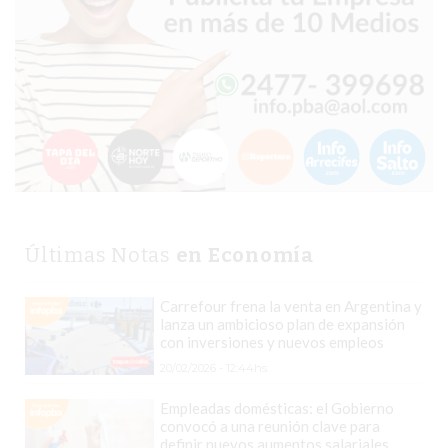
EN
PERGAMINO
YOGURT
HELADO
VIVERE
BENE
-
ENVIOS
A
Últimas Notas
en Economía
DOMICILIO
PEDIR
Carrefour frena la venta en Argentina y
YOGUR
lanza un ambicioso plan de expansión
con inversiones y nuevos empleos
HELADO
VIVERE
20/02/2026 - 12:44hs.
BENE
Empleadas domésticas: el Gobierno
PERGAMINO
convocó a una reunión clave para
definir nuevos aumentos salariales
A