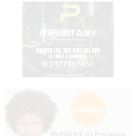
VEZ
MÁS
COMERCIOS
VENDEN
POR
WHATSAPP
SIN
PAGAR
COMISIONES
POR
PEDIDO
MÜNNA
GELATERIA
A
DOMICILIO
-
PEDIR
ONLINE