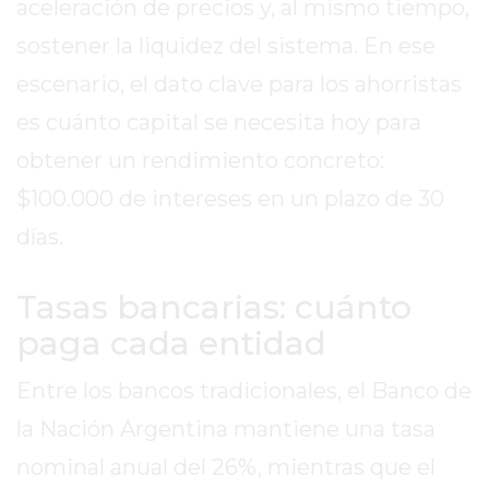
aceleración de precios y, al mismo tiempo,
REPORTERO
sostener la liquidez del sistema. En ese
DIARIO
DEPORTIVO
escenario, el dato clave para los ahorristas
ROJAS
es cuánto capital se necesita hoy para
VIRTUAL
obtener un rendimiento concreto:
NOTICIAS
$100.000 de intereses en un plazo de 30
DE
ARRECIFES
días.
ZÁRATE
Y
Tasas bancarias: cuánto
CAMPANA
paga cada entidad
NOTICIAS
DE
Entre los bancos tradicionales, el Banco de
ZÁRATE
la Nación Argentina mantiene una tasa
NOTICIAS
DE
nominal anual del 26%, mientras que el
CAMPANA