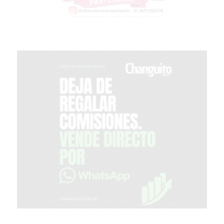
COMERCIOS
VENDAN
SIN
PAGAR
COMISIONES
CÓMO
CREAR
UNA
TIENDA
ONLINE
EN
PERGAMINO
TIENDA
ONLINE
EN
ROSARIO:
CADA