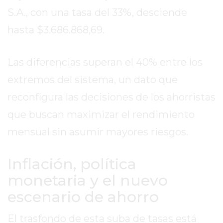
MEJOR
S.A., con una tasa del 33%, desciende
GIMNASIO
hasta $3.686.868,69.
DE
PERGAMINO
Las diferencias superan el 40% entre los
OPINIONES
GIMNASIO
extremos del sistema, un dato que
CERCA
reconfigura las decisiones de los ahorristas
DE
que buscan maximizar el rendimiento
MI
¿CUÁL
mensual sin asumir mayores riesgos.
ES
EL
Inflación, política
GIMNASIO
monetaria y el nuevo
MÁS
escenario de ahorro
MODERNO
DE
El trasfondo de esta suba de tasas está
PERGAMINO?