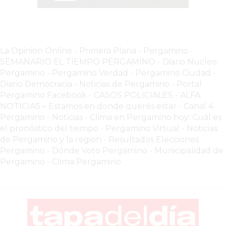
LUTOVA
HAMBURGUESAS
¡HACÉ
La Opinion Online
-
Primera Plana
-
Pergamino -
TU
SEMANARIO EL TIEMPO PERGAMINO
-
Diario Nucleo
PEDIDO
Pergamino
-
Pergamino Verdad
-
Pergamino Ciuda
d
-
POR
Diario Democracia - Noticias de Pergamino
-
Portal
DELIVERY!
Pergamino Facebook
-
CASOS POLICIALES -
ALFA
NOTICIAS – Estamos en donde querés estar
-
Canal 4
BAJONEANDO
Pergamino - Noticias
-
Clima en Pergamino hoy: Cuál es
BURGERS
el pronóstico del tiempo
-
Pergamino Virtual - Noticias
¡PEDIR
de Pergamino y la region
-
Resultados Elecciones
POR
Pergamino
-
Dónde Voto Pergamino
-
Municipalidad de
DELIVERY!
Pergamino
-
Clima Pergamino
-
PERGAMINO
MILES
DE