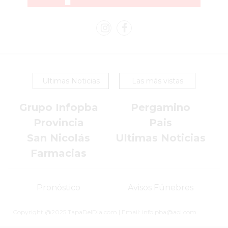
COMERCIOS
EN
ARGENTINA
SIGUEN
PERDIENDO
VENTAS
POR
Ultimas Noticias
Las más vistas
ESTE
Grupo Infopba
Pergamino
ERROR
SIMPLE
Provincia
Pais
EL
San Nicolás
Ultimas Noticias
CAMBIO
Farmacias
QUE
MUCHOS
Pronóstico
Avisos Fúnebres
NEGOCIOS
TODAVÍA
Copyright @2025 TapaDelDia.com | Email: info.pba@aol.com
NO
HICIERON