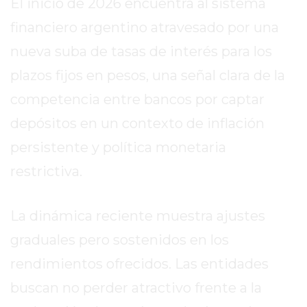
El inicio de 2026 encuentra al sistema
SITIO
PUBLICITÁ
financiero argentino atravesado por una
EN
nueva suba de tasas de interés para los
TAPA
plazos fijos en pesos, una señal clara de la
DEL
DIA
competencia entre bancos por captar
DIARIO
depósitos en un contexto de inflación
NORTE
persistente y política monetaria
HOY
restrictiva.
GRUPO
DE
MEDIOS
La dinámica reciente muestra ajustes
INFOPBA
graduales pero sostenidos en los
NOTICIAS
DE
rendimientos ofrecidos. Las entidades
SALTO
buscan no perder atractivo frente a la
DIARIO