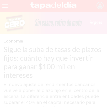
INICIO
NOTICIAS RECIENTES
GRUPO INFOPBA
Economía
Sigue la suba de tasas de plazos
PERGAMINO
fijos: cuánto hay que invertir
PROVINCIA
para ganar $100 mil en
PAIS
intereses
SAN NICOLÁS
El nuevo ajuste de rendimientos bancarios
ULTIMAS NOTICIAS
vuelve a poner al plazo fijo en el centro de la
FARMACIAS
escena. La diferencia entre entidades puede
superar el 40% en el capital necesario para
TEMAS DESTACADOS