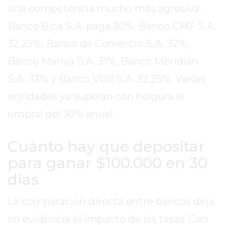
EL
una competencia mucho más agresiva.
MEJOR
Banco Bica S.A. paga 30%, Banco CMF S.A.
GIMNASIO
32,25%, Banco de Comercio S.A. 32%,
DE
PERGAMINO
Banco Mariva S.A. 31%, Banco Meridian
ENTRENAMIENTOS
S.A. 33% y Banco VOII S.A. 32,25%. Varias
SPORTCLUB
entidades ya superan con holgura el
VS.
POWERBODY
umbral del 30% anual.
CLUB
EN
Cuánto hay que depositar
PERGAMINO
para ganar $100.000 en 30
UNNOBA
días
DESCUENTOS
PRECIO
La comparación directa entre bancos deja
GIMNASIO
en evidencia el impacto de las tasas. Con
PERGAMINO