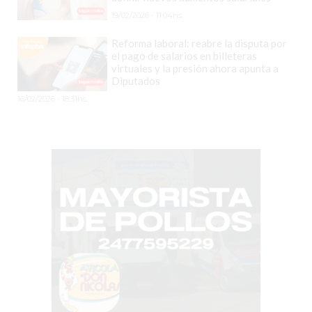
19/02/2026 - 11:04hs.
DOMICILIO!
YOGURT
Reforma laboral: reabre la disputa por
HELADO
el pago de salarios en billeteras
virtuales y la presión ahora apunta a
-
Diputados
ENVIOS
16/02/2026 - 18:31hs.
A
DOMICILIO
EN
PERGAMINO
BON
YOGURT
-
PERGAMINO
-
ENVIOS
A
DOMICILIO