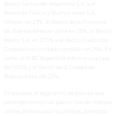
Banco Santander Argentina S.A. y el
EXALTACIÓN
Banco de Galicia y Buenos Aires S.A.
DE
LA
ofrecen un 23%. El Banco de la Provincia
CRUZ
de Buenos Aires se ubica en 25%, el Banco
COLÓN
Macro S.A. en 27,5% y el Banco Credicoop
(BUENOS
Cooperativo Limitado también en 25%. En
AIRES)
RESULTADOS
tanto, el ICBC Argentina informa una tasa
DE
del 23,5% y el Banco de la Ciudad de
LOTERÍAS
Buenos Aires del 23%.
Y
QUINIELAS
DE
En paralelo, el segmento de bancos que
HOY
permiten constituir plazos fijos de manera
PERGAMINO
online, incluso para no clientes, presenta
HOY