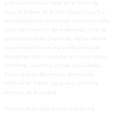
El encuentro tuvo lugar en el Salón de
REPORTERO
DIARIO
Usos Múltiples de la Villa Deportiva y fue
DEPORTIVO
encabezado por el concejal Gustavo Ciuffo,
ROJAS
autor del proyecto de ordenanza, junto al
VIRTUAL
subsecretario de Deportes, Matías Varela.
NOTICIAS
DE
La convocatoria reunió a referentes de
ARRECIFES
disciplinas como running, entrenamiento
ZÁRATE
funcional, calistenia y otras actividades
Y
CAMPANA
físicas que se desarrollan de manera
NOTICIAS
habitual en plazas, parques y sectores
DE
abiertos de la ciudad.
ZÁRATE
NOTICIAS
DE
Durante la jornada se expusieron los
CAMPANA