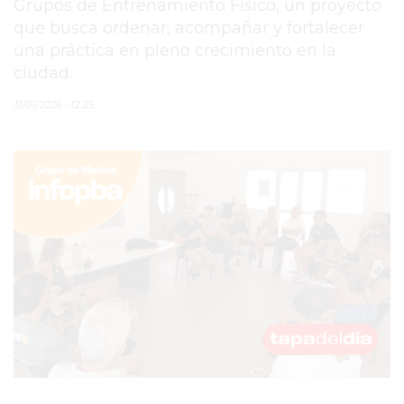
Grupos de Entrenamiento Físico, un proyecto
que busca ordenar, acompañar y fortalecer
PERGAMINO
una práctica en pleno crecimiento en la
MUNICIPALIDAD
ciudad.
SUBE
31/01/2026 • 12:25
TEATRO SAN MARTÍN
SEMANA MUNDIAL DE
LA LACTANCIA
CUD
SECRETARÍA DE SALUD
DE LA MUNICIPALIDAD DE
PERGAMINO