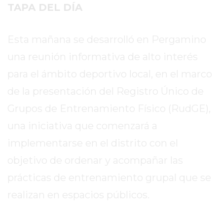
SITIO
TAPA DEL DÍA
PUBLICITÁ
EN
Esta mañana se desarrolló en Pergamino
TAPA
una reunión informativa de alto interés
DEL
DIA
para el ámbito deportivo local, en el marco
DIARIO
de la presentación del Registro Único de
NORTE
Grupos de Entrenamiento Físico (RudGE),
HOY
GRUPO
una iniciativa que comenzará a
DE
implementarse en el distrito con el
MEDIOS
objetivo de ordenar y acompañar las
INFOPBA
NOTICIAS
prácticas de entrenamiento grupal que se
DE
realizan en espacios públicos.
SALTO
DIARIO