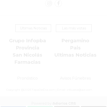
EN
PERGAMINO
YOGURT
HELADO
Ultimas Noticias
Las más vistas
VIVERE
BENE
Grupo Infopba
Pergamino
-
Provincia
Pais
ENVIOS
San Nicolás
Ultimas Noticias
A
Farmacias
DOMICILIO
PEDIR
YOGUR
Pronóstico
Avisos Fúnebres
HELADO
VIVERE
Copyright @2025 TapaDelDia.com | Email: info.pba@aol.com
BENE
PERGAMINO
Powered by
Adiarios CMS
A