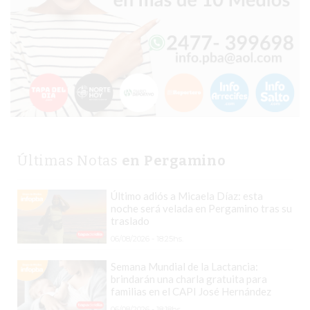
CHANGUITO.COM.AR
DEMOCRATIZA
EL
COMERCIO
POR
WHATSAPP
CATÁLOGO
DE
WHATSAPP
Últimas Notas
en Pergamino
ONLINE
EN
Último adiós a Micaela Díaz: esta
PERGAMINO:
noche será velada en Pergamino tras su
traslado
LA
ALTERNATIVA
06/08/2026 - 18:25hs.
PARA
Semana Mundial de la Lactancia:
QUE
brindarán una charla gratuita para
familias en el CAPI José Hernández
LOS
06/08/2026 - 18:18hs.