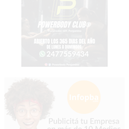
TIENDA
ONLINE
GRATIS
BON
YOGURT
-
YOGURTERIA
EN
PERGAMINO
LA
ALTERNATIVA
A
TIENDA
NUBE
Y
SHOPIFY:
CÓMO