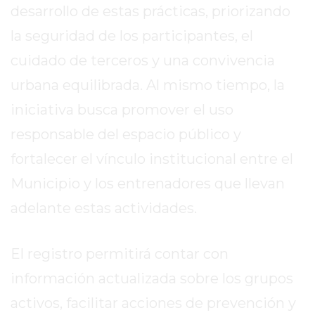
EL
desarrollo de estas prácticas, priorizando
MEJOR
la seguridad de los participantes, el
GIMNASIO
cuidado de terceros y una convivencia
DE
PERGAMINO
urbana equilibrada. Al mismo tiempo, la
ENTRENAMIENTOS
iniciativa busca promover el uso
SPORTCLUB
responsable del espacio público y
VS.
fortalecer el vínculo institucional entre el
POWERBODY
CLUB
Municipio y los entrenadores que llevan
EN
adelante estas actividades.
PERGAMINO
UNNOBA
DESCUENTOS
El registro permitirá contar con
PRECIO
información actualizada sobre los grupos
GIMNASIO
activos, facilitar acciones de prevención y
PERGAMINO