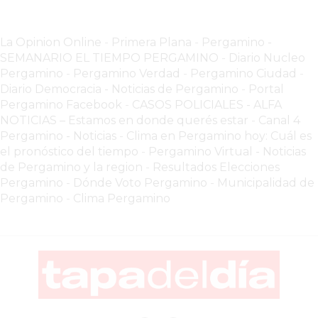
VEZ
MÁS
COMERCIOS
La Opinion Online
-
Primera Plana
-
Pergamino -
VENDEN
SEMANARIO EL TIEMPO PERGAMINO
-
Diario Nucleo
Pergamino
-
Pergamino Verdad
-
Pergamino Ciuda
d
-
POR
Diario Democracia - Noticias de Pergamino
-
Portal
WHATSAPP
Pergamino Facebook
-
CASOS POLICIALES -
ALFA
SIN
NOTICIAS – Estamos en donde querés estar
-
Canal 4
PAGAR
Pergamino - Noticias
-
Clima en Pergamino hoy: Cuál es
COMISIONES
el pronóstico del tiempo
-
Pergamino Virtual - Noticias
de Pergamino y la region
-
Resultados Elecciones
POR
Pergamino
-
Dónde Voto Pergamino
-
Municipalidad de
PEDIDO
Pergamino
-
Clima Pergamino
MÜNNA
GELATERIA
A
DOMICILIO
-
PEDIR
ONLINE