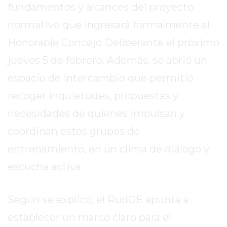
fundamentos y alcances del proyecto
EXALTACIÓN
normativo que ingresará formalmente al
DE
Honorable Concejo Deliberante el próximo
LA
CRUZ
jueves 5 de febrero. Además, se abrió un
COLÓN
espacio de intercambio que permitió
(BUENOS
recoger inquietudes, propuestas y
AIRES)
RESULTADOS
necesidades de quienes impulsan y
DE
coordinan estos grupos de
LOTERÍAS
entrenamiento, en un clima de diálogo y
Y
QUINIELAS
escucha activa.
DE
HOY
Según se explicó, el RudGE apunta a
PERGAMINO
establecer un marco claro para el
HOY