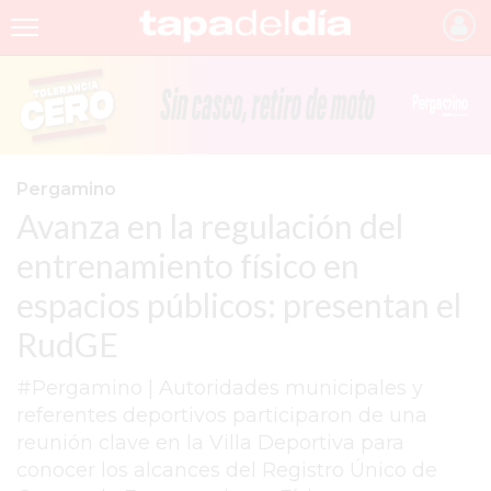
INICIO
NOTICIAS RECIENTES
GRUPO INFOPBA
Pergamino
Avanza en la regulación del
PERGAMINO
entrenamiento físico en
PROVINCIA
espacios públicos: presentan el
PAIS
RudGE
SAN NICOLÁS
#Pergamino | Autoridades municipales y
ULTIMAS NOTICIAS
referentes deportivos participaron de una
FARMACIAS
reunión clave en la Villa Deportiva para
conocer los alcances del Registro Único de
TEMAS DESTACADOS