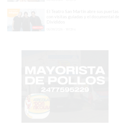
COMERCIOS
VENDAN
El Teatro San Martín abre sus puertas
SIN
con visitas guiadas y el documental de
Divididos
PAGAR
06/08/2026 - 18:13hs.
COMISIONES
CÓMO
CREAR
UNA
TIENDA
ONLINE
EN
PERGAMINO
TIENDA
ONLINE
EN
ROSARIO:
CADA