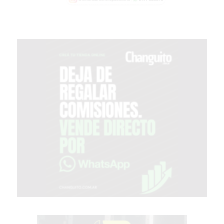
PERGAMINO?
¿DÓNDE
COMPRAR
PROTEÍNA
EN
PERGAMINO?
POWERBODY
NUTRITION:
LA
TIENDA
DE
SUPLEMENTOS
DEPORTIVOS
LÍDER
EN
PERGAMINO
CREAR