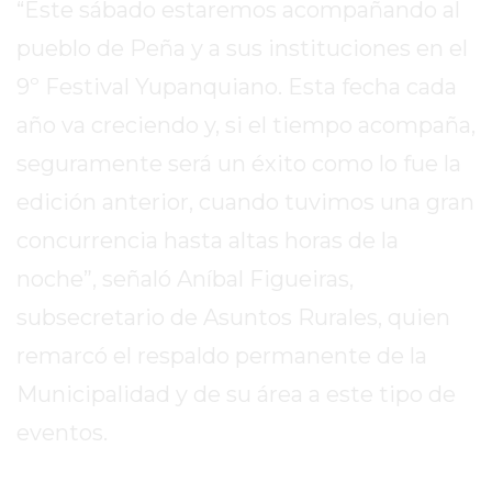
“Este sábado estaremos acompañando al
EXALTACIÓN
pueblo de Peña y a sus instituciones en el
DE
9º Festival Yupanquiano. Esta fecha cada
LA
CRUZ
año va creciendo y, si el tiempo acompaña,
COLÓN
seguramente será un éxito como lo fue la
(BUENOS
edición anterior, cuando tuvimos una gran
AIRES)
concurrencia hasta altas horas de la
RESULTADOS
DE
noche”, señaló Aníbal Figueiras,
LOTERÍAS
subsecretario de Asuntos Rurales, quien
Y
remarcó el respaldo permanente de la
QUINIELAS
DE
Municipalidad y de su área a este tipo de
HOY
eventos.
PERGAMINO
HOY