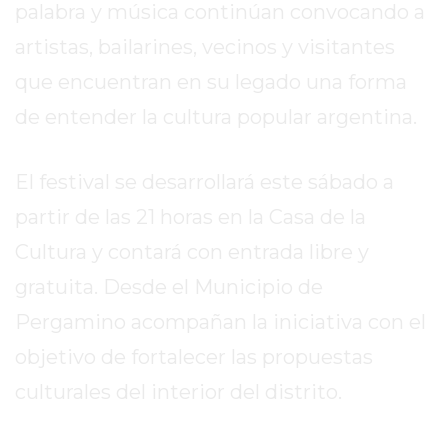
palabra y música continúan convocando a
REPORTERO
DIARIO
artistas, bailarines, vecinos y visitantes
DEPORTIVO
que encuentran en su legado una forma
ROJAS
de entender la cultura popular argentina.
VIRTUAL
NOTICIAS
El festival se desarrollará este sábado a
DE
ARRECIFES
partir de las 21 horas en la Casa de la
ZÁRATE
Cultura y contará con entrada libre y
Y
gratuita. Desde el Municipio de
CAMPANA
NOTICIAS
Pergamino acompañan la iniciativa con el
DE
objetivo de fortalecer las propuestas
ZÁRATE
culturales del interior del distrito.
NOTICIAS
DE
CAMPANA