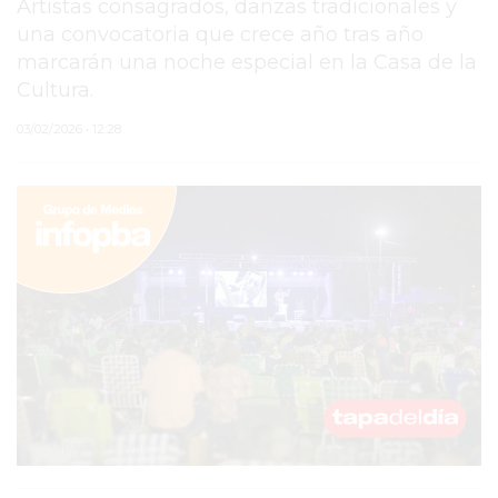
Artistas consagrados, danzas tradicionales y
una convocatoria que crece año tras año
PERGAMINO
marcarán una noche especial en la Casa de la
MUNICIPALIDAD
Cultura.
SUBE
03/02/2026 • 12:28
TEATRO SAN MARTÍN
SEMANA MUNDIAL DE
LA LACTANCIA
CUD
SECRETARÍA DE SALUD
DE LA MUNICIPALIDAD DE
PERGAMINO