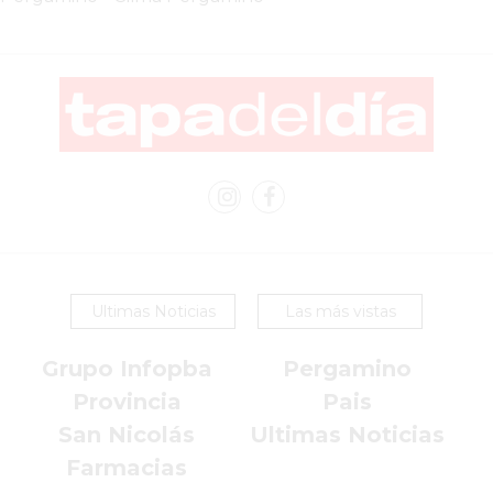
EN
PERGAMINO
YOGURT
HELADO
VIVERE
BENE
-
ENVIOS
A
DOMICILIO
Ultimas Noticias
Las más vistas
PEDIR
YOGUR
Grupo Infopba
Pergamino
HELADO
Provincia
Pais
VIVERE
San Nicolás
Ultimas Noticias
BENE
PERGAMINO
Farmacias
A