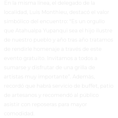
En la misma línea, el delegado de la
EL
MEJOR
localidad, Luis Monthieu, destacó el valor
GIMNASIO
simbólico del encuentro: “Es un orgullo
DE
que Atahualpa Yupanqui sea el hijo ilustre
PERGAMINO
ENTRENAMIENTOS
de nuestro pueblo y año tras año tratamos
SPORTCLUB
de rendirle homenaje a través de este
VS.
evento gratuito. Invitamos a todos a
POWERBODY
CLUB
sumarse y disfrutar de una grilla de
EN
artistas muy importante”. Además,
PERGAMINO
recordó que habrá servicio de buffet, patio
UNNOBA
DESCUENTOS
de artesanos y recomendó al público
PRECIO
asistir con reposeras para mayor
GIMNASIO
comodidad.
PERGAMINO