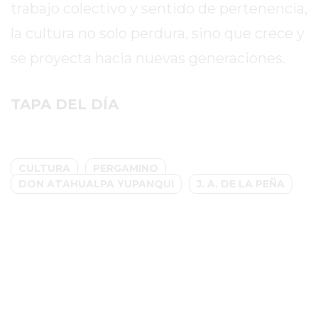
trabajo colectivo y sentido de pertenencia,
GIMNASIO
la cultura no solo perdura, sino que crece y
EN
PERGAMINO
se proyecta hacia nuevas generaciones.
CON
BUENOS
TAPA DEL DÍA
PROFESORES
GIMNASIO
PERGAMINO
CULTURA
PERGAMINO
SUPLEMENTOS
DON ATAHUALPA YUPANQUI
J. A. DE LA PEÑA
DEPORTIVOS
EN
PERGAMINO
¿DÓNDE
COMPRAR
CREATINA
EN