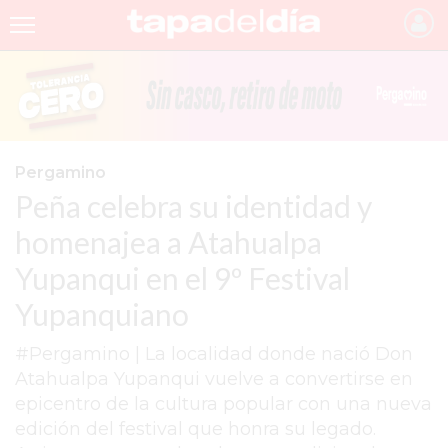
INICIO
NOTICIAS RECIENTES
GRUPO INFOPBA
Pergamino
Peña celebra su identidad y
PERGAMINO
homenajea a Atahualpa
PROVINCIA
Yupanqui en el 9º Festival
PAIS
Yupanquiano
SAN NICOLÁS
#Pergamino | La localidad donde nació Don
ULTIMAS NOTICIAS
Atahualpa Yupanqui vuelve a convertirse en
FARMACIAS
epicentro de la cultura popular con una nueva
edición del festival que honra su legado.
TEMAS DESTACADOS