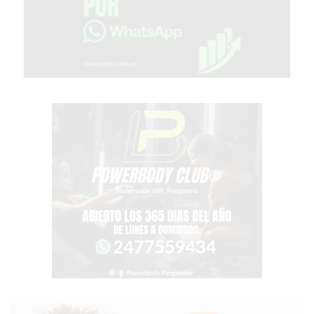
TIENDA
ONLINE
GRATIS
BON
YOGURT
-
YOGURTERIA
EN
PERGAMINO
LA
ALTERNATIVA
A
TIENDA
NUBE
Y
SHOPIFY:
CÓMO