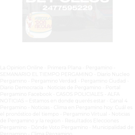
VEZ
MÁS
COMERCIOS
VENDEN
POR
WHATSAPP
SIN
PAGAR
COMISIONES
La Opinion Online
-
Primera Plana
-
Pergamino -
POR
SEMANARIO EL TIEMPO PERGAMINO
-
Diario Nucleo
PEDIDO
Pergamino
-
Pergamino Verdad
-
Pergamino Ciuda
d
-
Diario Democracia - Noticias de Pergamino
-
Portal
MÜNNA
Pergamino Facebook
-
CASOS POLICIALES -
ALFA
GELATERIA
NOTICIAS – Estamos en donde querés estar
-
Canal 4
A
Pergamino - Noticias
-
Clima en Pergamino hoy: Cuál es
DOMICILIO
el pronóstico del tiempo
-
Pergamino Virtual - Noticias
-
de Pergamino y la region
-
Resultados Elecciones
PEDIR
Pergamino
-
Dónde Voto Pergamino
-
Municipalidad de
Pergamino
-
Clima Pergamino
ONLINE