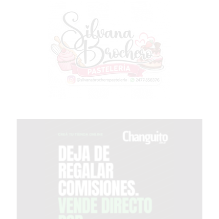
PERGAMINO?
¿DÓNDE
COMPRAR
PROTEÍNA
EN
PERGAMINO?
POWERBODY
NUTRITION:
LA
TIENDA
DE
SUPLEMENTOS
DEPORTIVOS
LÍDER
EN
PERGAMINO
CREAR