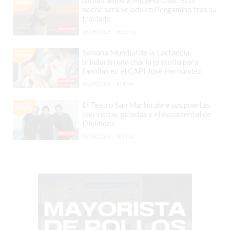
COMERCIOS
noche será velada en Pergamino tras su
VENDAN
traslado
SIN
06/08/2026 - 18:25hs.
PAGAR
Semana Mundial de la Lactancia:
COMISIONES
brindarán una charla gratuita para
CÓMO
familias en el CAPI José Hernández
CREAR
06/08/2026 - 18:18hs.
UNA
El Teatro San Martín abre sus puertas
TIENDA
con visitas guiadas y el documental de
ONLINE
Divididos
EN
06/08/2026 - 18:13hs.
PERGAMINO
TIENDA
ONLINE
EN
ROSARIO:
CADA