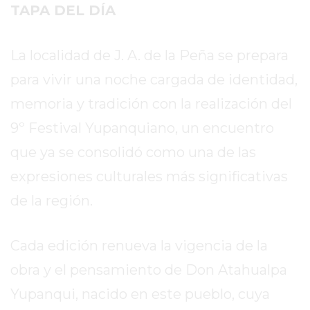
SITIO
TAPA DEL DÍA
PUBLICITÁ
EN
La localidad de J. A. de la Peña se prepara
TAPA
para vivir una noche cargada de identidad,
DEL
DIA
memoria y tradición con la realización del
DIARIO
9º Festival Yupanquiano, un encuentro
NORTE
que ya se consolidó como una de las
HOY
GRUPO
expresiones culturales más significativas
DE
de la región.
MEDIOS
INFOPBA
Cada edición renueva la vigencia de la
NOTICIAS
DE
obra y el pensamiento de Don Atahualpa
SALTO
Yupanqui, nacido en este pueblo, cuya
DIARIO