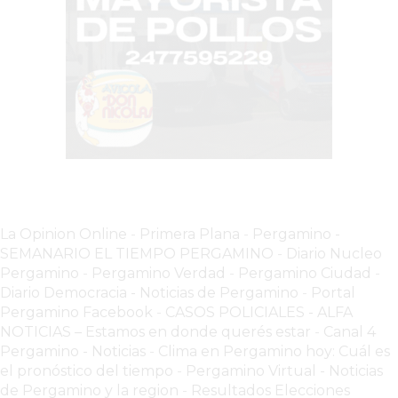
VEZ
MÁS
COMERCIOS
VENDEN
POR
WHATSAPP
SIN
PAGAR
COMISIONES
POR
PEDIDO
La Opinion Online
-
Primera Plana
-
Pergamino -
SEMANARIO EL TIEMPO PERGAMINO
-
Diario Nucleo
MÜNNA
Pergamino
-
Pergamino Verdad
-
Pergamino Ciuda
d
-
GELATERIA
Diario Democracia - Noticias de Pergamino
-
Portal
A
Pergamino Facebook
-
CASOS POLICIALES -
ALFA
DOMICILIO
NOTICIAS – Estamos en donde querés estar
-
Canal 4
-
Pergamino - Noticias
-
Clima en Pergamino hoy: Cuál es
el pronóstico del tiempo
-
Pergamino Virtual - Noticias
PEDIR
de Pergamino y la region
-
Resultados Elecciones
ONLINE