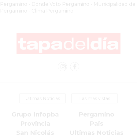
Pergamino
-
Dónde Voto Pergamino
-
Municipalidad de
EN
Pergamino
-
Clima Pergamino
PERGAMINO
YOGURT
HELADO
VIVERE
BENE
-
ENVIOS
A
DOMICILIO
PEDIR
YOGUR
Ultimas Noticias
Las más vistas
HELADO
VIVERE
Grupo Infopba
Pergamino
BENE
Provincia
Pais
PERGAMINO
San Nicolás
Ultimas Noticias
A