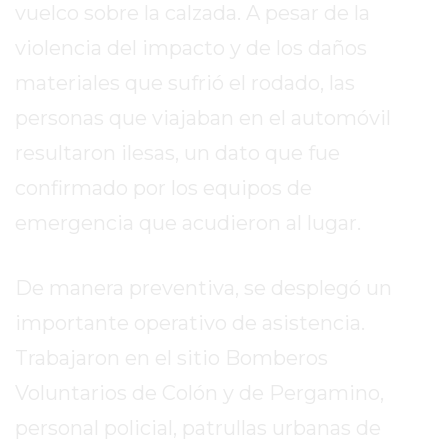
vuelco sobre la calzada. A pesar de la
EXALTACIÓN
violencia del impacto y de los daños
DE
materiales que sufrió el rodado, las
LA
CRUZ
personas que viajaban en el automóvil
COLÓN
resultaron ilesas, un dato que fue
(BUENOS
confirmado por los equipos de
AIRES)
RESULTADOS
emergencia que acudieron al lugar.
DE
LOTERÍAS
De manera preventiva, se desplegó un
Y
importante operativo de asistencia.
QUINIELAS
DE
Trabajaron en el sitio Bomberos
HOY
Voluntarios de Colón y de Pergamino,
PERGAMINO
personal policial, patrullas urbanas de
HOY