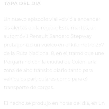
SITIO
TAPA DEL DÍA
PUBLICITÁ
EN
Un nuevo episodio vial volvió a encender
TAPA
las alertas en la región. Este martes, un
DEL
DIA
automóvil Renault Sandero Stepway
DIARIO
protagonizó un vuelco en el kilómetro 257
NORTE
de la Ruta Nacional 8, en el tramo que une
HOY
GRUPO
Pergamino con la ciudad de Colón, una
DE
zona de alto tránsito diario tanto para
MEDIOS
vehículos particulares como para el
INFOPBA
NOTICIAS
transporte de cargas.
DE
SALTO
El hecho se produjo en horas del día, en un
DIARIO