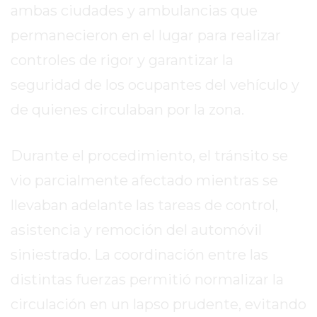
EL
ambas ciudades y ambulancias que
MEJOR
permanecieron en el lugar para realizar
GIMNASIO
controles de rigor y garantizar la
DE
PERGAMINO
seguridad de los ocupantes del vehículo y
ENTRENAMIENTOS
de quienes circulaban por la zona.
SPORTCLUB
VS.
Durante el procedimiento, el tránsito se
POWERBODY
CLUB
vio parcialmente afectado mientras se
EN
llevaban adelante las tareas de control,
PERGAMINO
asistencia y remoción del automóvil
UNNOBA
DESCUENTOS
siniestrado. La coordinación entre las
PRECIO
distintas fuerzas permitió normalizar la
GIMNASIO
circulación en un lapso prudente, evitando
PERGAMINO