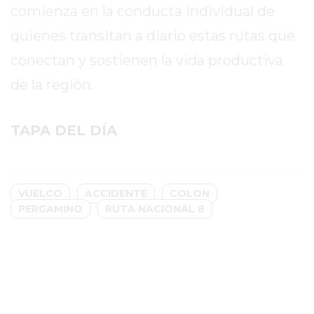
comienza en la conducta individual de
GIMNASIO
quienes transitan a diario estas rutas que
EN
PERGAMINO
conectan y sostienen la vida productiva
CON
de la región.
BUENOS
PROFESORES
TAPA DEL DÍA
GIMNASIO
PERGAMINO
SUPLEMENTOS
DEPORTIVOS
VUELCO
ACCIDENTE
COLON
EN
PERGAMINO
RUTA NACIONAL 8
PERGAMINO
¿DÓNDE
COMPRAR
CREATINA
EN