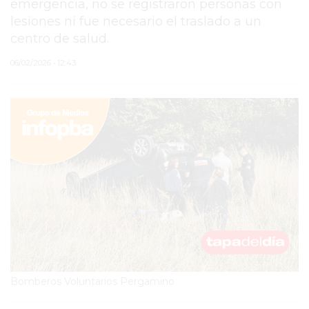
emergencia, no se registraron personas con
lesiones ni fue necesario el traslado a un
PERGAMINO
centro de salud.
MUNICIPALIDAD
06/02/2026 • 12:43
SUBE
TEATRO SAN MARTÍN
SEMANA MUNDIAL DE
LA LACTANCIA
CUD
SECRETARÍA DE SALUD
DE LA MUNICIPALIDAD DE
PERGAMINO
Bomberos Voluntarios Pergamino