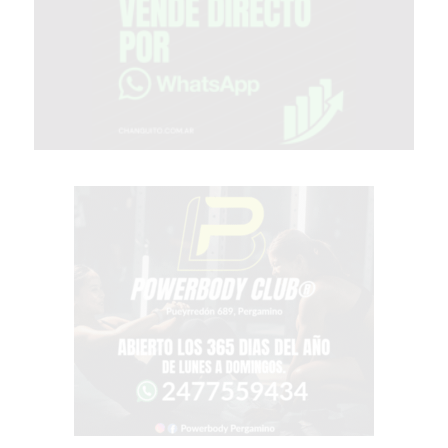
TIENDA
ONLINE
GRATIS
BON
YOGURT
-
YOGURTERIA
EN
PERGAMINO
LA
ALTERNATIVA
A
TIENDA
NUBE
Y
SHOPIFY:
CÓMO