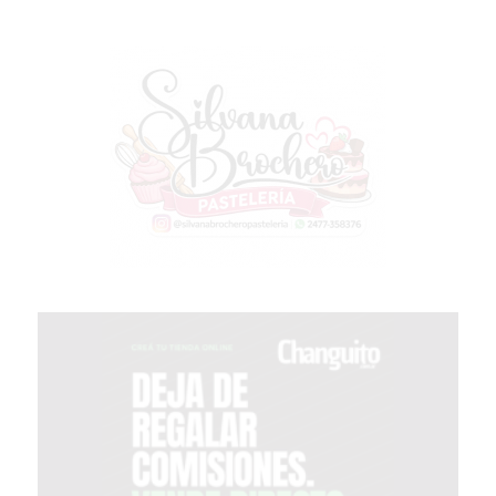
PERGAMINO?
¿DÓNDE
COMPRAR
PROTEÍNA
EN
PERGAMINO?
POWERBODY
NUTRITION:
LA
TIENDA
DE
SUPLEMENTOS
DEPORTIVOS
LÍDER
EN
PERGAMINO
CREAR