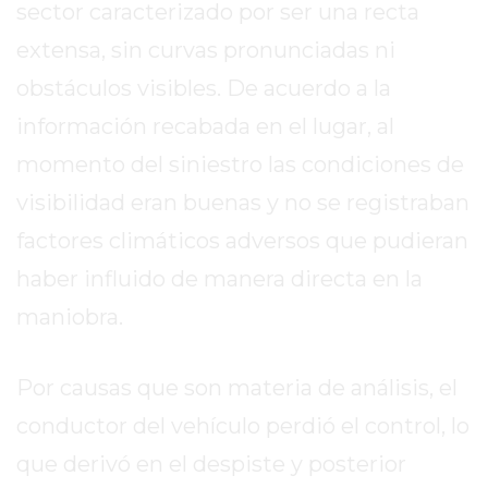
sector caracterizado por ser una recta
REPORTERO
extensa, sin curvas pronunciadas ni
DIARIO
DEPORTIVO
obstáculos visibles. De acuerdo a la
ROJAS
información recabada en el lugar, al
VIRTUAL
momento del siniestro las condiciones de
NOTICIAS
DE
visibilidad eran buenas y no se registraban
ARRECIFES
factores climáticos adversos que pudieran
ZÁRATE
haber influido de manera directa en la
Y
CAMPANA
maniobra.
NOTICIAS
DE
Por causas que son materia de análisis, el
ZÁRATE
conductor del vehículo perdió el control, lo
NOTICIAS
DE
que derivó en el despiste y posterior
CAMPANA