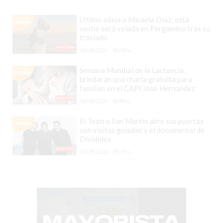
COMERCIOS
VENDAN
Último adiós a Micaela Díaz: esta
SIN
noche será velada en Pergamino tras su
traslado
PAGAR
06/08/2026 - 18:25hs.
COMISIONES
CÓMO
Semana Mundial de la Lactancia:
brindarán una charla gratuita para
CREAR
familias en el CAPI José Hernández
UNA
06/08/2026 - 18:18hs.
TIENDA
ONLINE
El Teatro San Martín abre sus puertas
con visitas guiadas y el documental de
EN
Divididos
PERGAMINO
06/08/2026 - 18:13hs.
TIENDA
ONLINE
EN
ROSARIO:
CADA