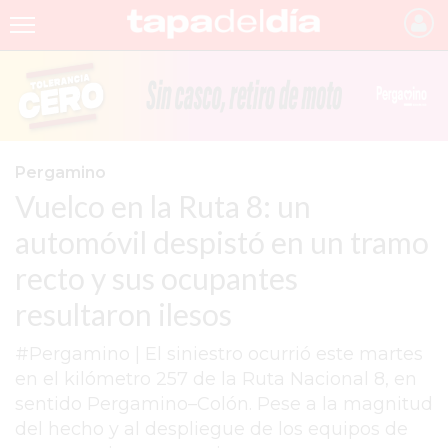
INICIO
NOTICIAS RECIENTES
GRUPO INFOPBA
Pergamino
Vuelco en la Ruta 8: un
PERGAMINO
automóvil despistó en un tramo
PROVINCIA
recto y sus ocupantes
PAIS
resultaron ilesos
SAN NICOLÁS
#Pergamino | El siniestro ocurrió este martes
ULTIMAS NOTICIAS
en el kilómetro 257 de la Ruta Nacional 8, en
FARMACIAS
sentido Pergamino–Colón. Pese a la magnitud
del hecho y al despliegue de los equipos de
TEMAS DESTACADOS