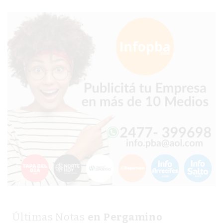
CHANGUITO.COM.AR
DEMOCRATIZA
EL
COMERCIO
POR
WHATSAPP
CATÁLOGO
DE
WHATSAPP
ONLINE
EN
PERGAMINO:
LA
ALTERNATIVA
PARA
QUE
LOS
Últimas Notas
en Pergamino