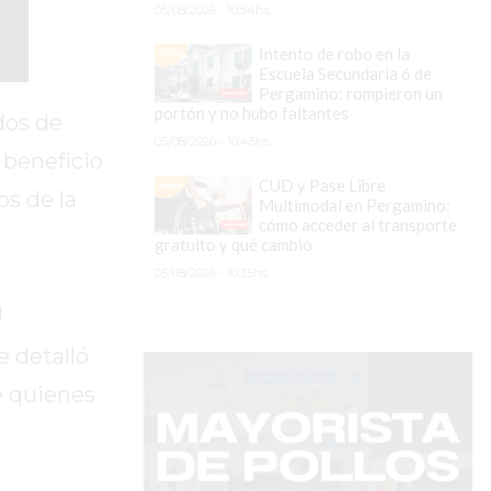
05/08/2026 - 10:54hs.
Intento de robo en la
Escuela Secundaria 6 de
Pergamino: rompieron un
portón y no hubo faltantes
dos de
05/08/2026 - 10:45hs.
 beneficio
CUD y Pase Libre
os de la
Multimodal en Pergamino:
cómo acceder al transporte
gratuito y qué cambió
05/08/2026 - 10:35hs.
a
e detalló
e quienes