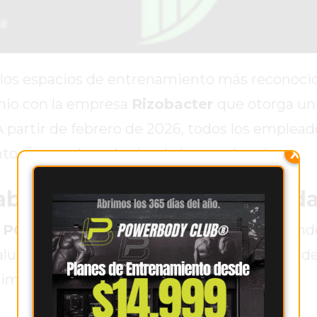
 los espacios de entrenamiento más reconoci
nio con la empresa
Rizobacter
que otorga un
 partir de febrero de 2026, todos los emplead
X
to mensual en el valor de la membresía.
bajo, salud y calidad de vid
o
POWERBODY CLUB
en su blog oficial, dond
ludables y acompañar el bienestar integral d
importantes de la ciudad.