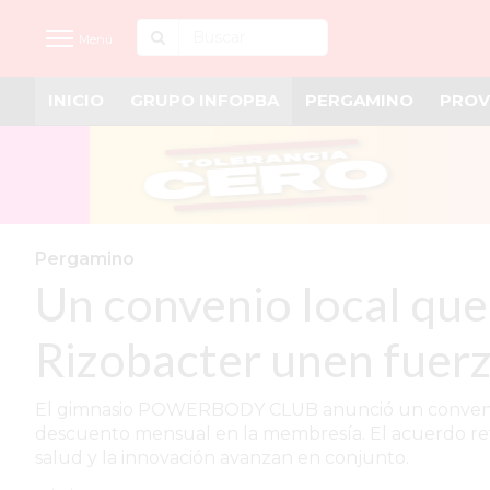
Menú
INICIO
GRUPO INFOPBA
PERGAMINO
PROV
INICIO
NOTICIAS RECIENTES
GRUPO INFOPBA
PERGAMINO
Pergamino
Un convenio local que
PROVINCIA
PAIS
Rizobacter unen fuer
SAN NICOLÁS
El gimnasio POWERBODY CLUB anunció un convenio i
ULTIMAS NOTICIAS
descuento mensual en la membresía. El acuerdo refu
salud y la innovación avanzan en conjunto.
FARMACIAS