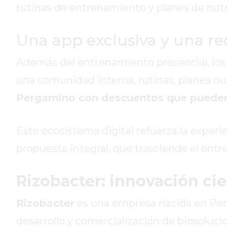
rutinas de entrenamiento y planes de nutr
GIMNASIO
DE
Una app exclusiva y una red
PERGAMINO
ENTRENAMIENTOS
Además del entrenamiento presencial, los 
SPORTCLUB
una comunidad interna, rutinas, planes nu
VS.
POWERBODY
Pergamino con descuentos que pueden
CLUB
EN
Este ecosistema digital refuerza la experi
PERGAMINO
UNNOBA
propuesta integral, que trasciende el entr
DESCUENTOS
PRECIO
Rizobacter: innovación ci
GIMNASIO
PERGAMINO
Rizobacter
es una empresa nacida en Perg
2026
desarrollo y comercialización de biosolucion