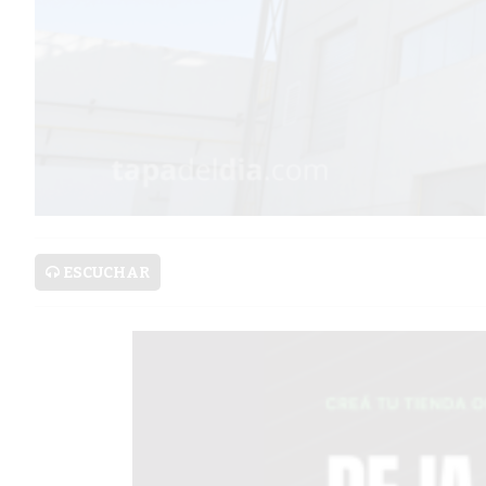
PRONÓSTICO
AVISOS FÚNEBRES
AYUDA
TÉRMINOS
Y
CONDICIONES
ESCUCHAR
POLÍTICAS
DE
PRIVACIDAD
MAPA
DEL
SITIO
PUBLICITÁ