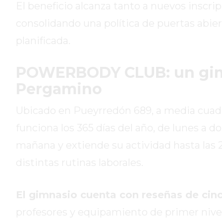
El beneficio alcanza tanto a nuevos inscri
DE
LA
consolidando una política de puertas abierta
CRUZ
planificada.
COLÓN
(BUENOS
POWERBODY CLUB: un gimna
AIRES)
Pergamino
RESULTADOS
DE
Ubicado en Pueyrredón 689, a media cuadr
LOTERÍAS
Y
funciona los 365 días del año, de lunes a d
QUINIELAS
mañana y extiende su actividad hasta las 2
DE
distintas rutinas laborales.
HOY
PERGAMINO
HOY
El gimnasio cuenta con reseñas de cin
EL
profesores y equipamiento de primer nivel
MEJOR