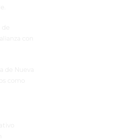
e.
s de
alianza con
sa de Nueva
cos como
ativo
n