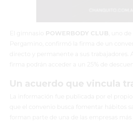
DIARIO
DEPORTIVO
ROJAS
VIRTUAL
El gimnasio
POWERBODY CLUB
, uno de
NOTICIAS
DE
Pergamino, confirmó la firma de un conve
ARRECIFES
directo y permanente a sus trabajadores. A
ZÁRATE
firma podrán acceder a un 25% de descuen
Y
CAMPANA
Un acuerdo que vincula tra
NOTICIAS
DE
La información fue publicada por el propi
ZÁRATE
NOTICIAS
que el convenio busca fomentar hábitos sa
DE
forman parte de una de las empresas más 
CAMPANA
EXALTACIÓN