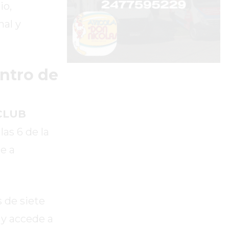
io,
nal y
ntro de
CLUB
as 6 de la
e a
s de siete
 y accede a