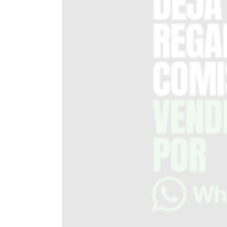
EN
TAPA
DEL
DIA
DIARIO
NORTE
HOY
GRUPO
DE
MEDIOS
INFOPBA
NOTICIAS
DE
SALTO
DIARIO
REPORTERO