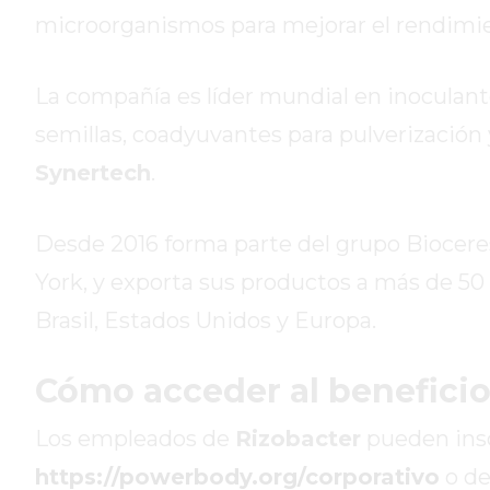
GIMNASIOS
microorganismos para mejorar el rendimie
ABIERTOS
HOY
EN
La compañía es líder mundial en inoculante
PERGAMINO
semillas, coadyuvantes para pulverización 
GIMNASIO
Synertech
.
EN
PERGAMINO
CON
Desde 2016 forma parte del grupo Bioceres
PLANES
York, y exporta sus productos a más de 50
PERSONALIZADOS
Brasil, Estados Unidos y Europa.
DÓNDE
HACER
MUSCULACIÓN
Cómo acceder al beneficio
EN
Los empleados de
Rizobacter
pueden inscr
PERGAMINO
MEJOR
https://powerbody.org/corporativo
o de