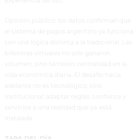
experiencia de uso.
CHANGUITO.COM.AR
DEMOCRATIZA
EL
Opinión pública:
los datos confirman que
COMERCIO
el sistema de pagos argentino ya funciona
POR
con una lógica distinta a la tradicional. Las
WHATSAPP
CATÁLOGO
billeteras virtuales no solo ganaron
DE
volumen, sino también centralidad en la
WHATSAPP
vida económica diaria. El desafío hacia
ONLINE
EN
adelante no es tecnológico, sino
PERGAMINO:
institucional: adaptar reglas, confianza y
LA
servicios a una realidad que ya está
ALTERNATIVA
PARA
instalada.
QUE
LOS
TAPA DEL DÍA