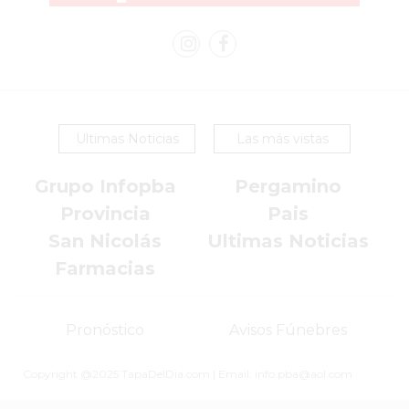
Y
YA
LES
CUESTA
CLIENTES
Ultimas Noticias
Las más vistas
POR
QUÉ
Grupo Infopba
Pergamino
VENDER
Provincia
Pais
SOLO
San Nicolás
Ultimas Noticias
POR
WHATSAPP
Farmacias
PUEDE
ESTAR
Pronóstico
Avisos Fúnebres
FRENANDO
TU
Copyright @2025 TapaDelDia.com | Email: info.pba@aol.com
NEGOCIO
EL