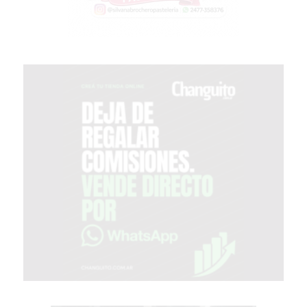
VEZ
MÁS
COMERCIOS
VENDEN
POR
WHATSAPP
SIN
PAGAR
COMISIONES
POR
PEDIDO
MÜNNA
GELATERIA
A
DOMICILIO
-
PEDIR
ONLINE