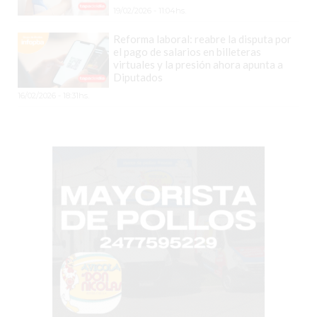
19/02/2026 - 11:04hs.
LUTOVA
HAMBURGUESAS
Reforma laboral: reabre la disputa por
el pago de salarios en billeteras
¡HACÉ
virtuales y la presión ahora apunta a
TU
Diputados
PEDIDO
16/02/2026 - 18:31hs.
POR
DELIVERY!
BAJONEANDO
BURGERS
¡PEDIR
POR
DELIVERY!
-
PERGAMINO
MILES
DE