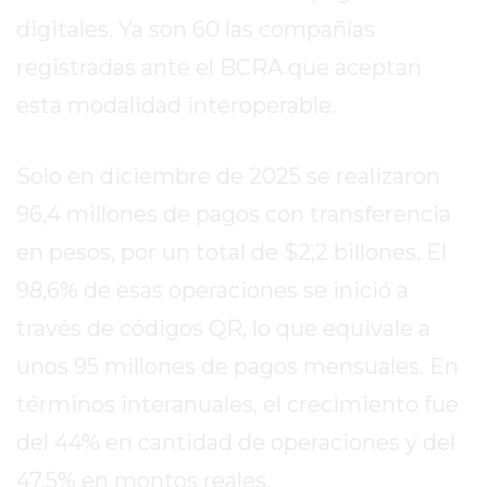
MEJOR
digitales. Ya son 60 las compañías
GIMNASIO
registradas ante el BCRA que aceptan
DE
esta modalidad interoperable.
PERGAMINO
OPINIONES
GIMNASIO
Solo en diciembre de 2025 se realizaron
CERCA
96,4 millones de pagos con transferencia
DE
en pesos, por un total de $2,2 billones. El
MI
¿CUÁL
98,6% de esas operaciones se inició a
ES
través de códigos QR, lo que equivale a
EL
unos 95 millones de pagos mensuales. En
GIMNASIO
MÁS
términos interanuales, el crecimiento fue
MODERNO
del 44% en cantidad de operaciones y del
DE
47,5% en montos reales.
PERGAMINO?