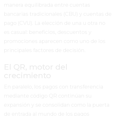
2026
manera equilibrada entre cuentas
GIMNASIOS
bancarias tradicionales (CBU) y cuentas de
ABIERTOS
pago (CVU). La elección de una u otra no
HOY
es casual: beneficios, descuentos y
EN
PERGAMINO
promociones aparecen como uno de los
GIMNASIO
principales factores de decisión.
EN
PERGAMINO
El QR, motor del
CON
PLANES
crecimiento
PERSONALIZADOS
En paralelo, los pagos con transferencia
DÓNDE
HACER
mediante código QR continúan su
MUSCULACIÓN
expansión y se consolidan como la puerta
EN
de entrada al mundo de los pagos
PERGAMINO