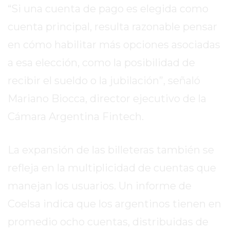
EL
“Si una cuenta de pago es elegida como
MEJOR
cuenta principal, resulta razonable pensar
GIMNASIO
en cómo habilitar más opciones asociadas
DE
PERGAMINO
a esa elección, como la posibilidad de
ENTRENAMIENTOS
recibir el sueldo o la jubilación”, señaló
SPORTCLUB
Mariano Biocca, director ejecutivo de la
VS.
POWERBODY
Cámara Argentina Fintech.
CLUB
EN
La expansión de las billeteras también se
PERGAMINO
refleja en la multiplicidad de cuentas que
UNNOBA
DESCUENTOS
manejan los usuarios. Un informe de
PRECIO
Coelsa indica que los argentinos tienen en
GIMNASIO
promedio ocho cuentas, distribuidas de
PERGAMINO