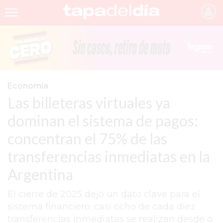
INICIO
NOTICIAS RECIENTES
GRUPO INFOPBA
Economía
Las billeteras virtuales ya
PERGAMINO
dominan el sistema de pagos:
PROVINCIA
concentran el 75% de las
PAIS
transferencias inmediatas en la
SAN NICOLÁS
Argentina
ULTIMAS NOTICIAS
El cierre de 2025 dejó un dato clave para el
FARMACIAS
sistema financiero: casi ocho de cada diez
transferencias inmediatas se realizan desde o
TEMAS DESTACADOS