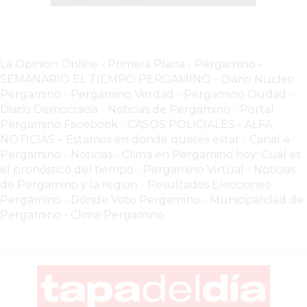
COMERCIOS
EN
ARGENTINA
SIGUEN
La Opinion Online
-
Primera Plana
-
Pergamino -
PERDIENDO
SEMANARIO EL TIEMPO PERGAMINO
-
Diario Nucleo
VENTAS
Pergamino
-
Pergamino Verdad
-
Pergamino Ciuda
d
-
POR
Diario Democracia - Noticias de Pergamino
-
Portal
Pergamino Facebook
-
CASOS POLICIALES -
ALFA
ESTE
NOTICIAS – Estamos en donde querés estar
-
Canal 4
ERROR
Pergamino - Noticias
-
Clima en Pergamino hoy: Cuál es
SIMPLE
el pronóstico del tiempo
-
Pergamino Virtual - Noticias
EL
de Pergamino y la region
-
Resultados Elecciones
CAMBIO
Pergamino
-
Dónde Voto Pergamino
-
Municipalidad de
Pergamino
-
Clima Pergamino
QUE
MUCHOS
NEGOCIOS
TODAVÍA
NO
HICIERON