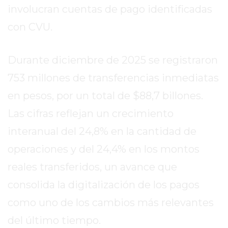
REPORTERO
involucran cuentas de pago identificadas
DIARIO
con CVU.
DEPORTIVO
ROJAS
Durante diciembre de 2025 se registraron
VIRTUAL
753 millones de transferencias inmediatas
NOTICIAS
DE
en pesos, por un total de $88,7 billones.
ARRECIFES
Las cifras reflejan un crecimiento
ZÁRATE
interanual del 24,8% en la cantidad de
Y
CAMPANA
operaciones y del 24,4% en los montos
NOTICIAS
reales transferidos, un avance que
DE
consolida la digitalización de los pagos
ZÁRATE
como uno de los cambios más relevantes
NOTICIAS
DE
del último tiempo.
CAMPANA