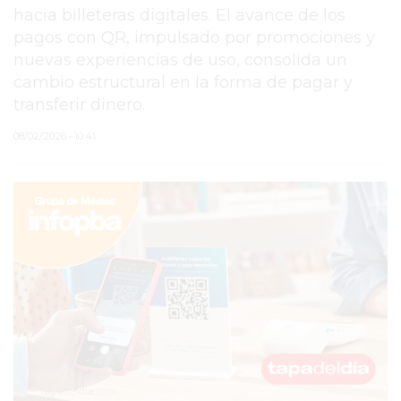
hacia billeteras digitales. El avance de los
PERGAMINO
pagos con QR, impulsado por promociones y
nuevas experiencias de uso, consolida un
MUNICIPALIDAD
cambio estructural en la forma de pagar y
SUBE
transferir dinero.
TEATRO SAN MARTÍN
08/02/2026 • 10:41
SEMANA MUNDIAL DE
LA LACTANCIA
CUD
SECRETARÍA DE SALUD
DE LA MUNICIPALIDAD DE
PERGAMINO