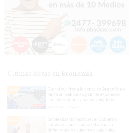
DOMICILIO!
YOGURT
HELADO
-
ENVIOS
A
DOMICILIO
EN
PERGAMINO
Últimas Notas
en Economía
BON
YOGURT
Carrefour frena la venta en Argentina y
-
lanza un ambicioso plan de expansión
con inversiones y nuevos empleos
PERGAMINO
20/02/2026 - 12:44hs.
-
ENVIOS
Empleadas domésticas: el Gobierno
convocó a una reunión clave para
A
definir nuevos aumentos salariales
DOMICILIO