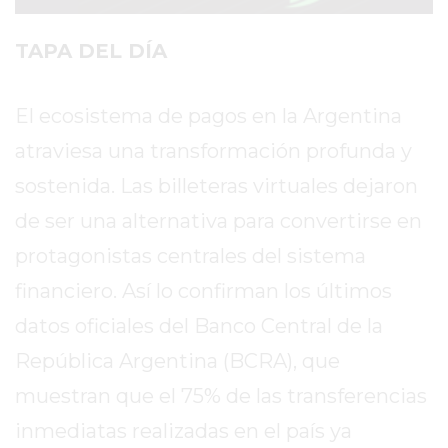
SITIO
PUBLICITÁ
TAPA DEL DÍA
EN
TAPA
DEL
El ecosistema de pagos en la Argentina
DIA
atraviesa una transformación profunda y
DIARIO
sostenida. Las billeteras virtuales dejaron
NORTE
de ser una alternativa para convertirse en
HOY
GRUPO
protagonistas centrales del sistema
DE
financiero. Así lo confirman los últimos
MEDIOS
datos oficiales del Banco Central de la
INFOPBA
NOTICIAS
República Argentina (BCRA), que
DE
muestran que el 75% de las transferencias
SALTO
inmediatas realizadas en el país ya
DIARIO