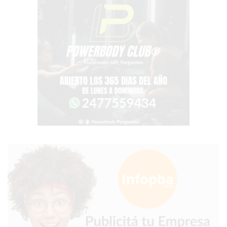
EN
PERGAMINO
YOGURT
HELADO
VIVERE
BENE
-
ENVIOS
A
DOMICILIO
PEDIR
YOGUR
HELADO
VIVERE
BENE
PERGAMINO
A