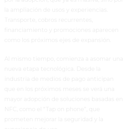
TIENDA
ONLINE
la ampliación de usos y experiencias.
GRATIS
Transporte, cobros recurrentes,
BON
financiamiento y promociones aparecen
YOGURT
como los próximos ejes de expansión.
-
YOGURTERIA
EN
Al mismo tiempo, comienza a asomar una
PERGAMINO
nueva etapa tecnológica. Desde la
LA
ALTERNATIVA
industria de medios de pago anticipan
A
que en los próximos meses se verá una
TIENDA
mayor adopción de soluciones basadas en
NUBE
Y
NFC, como el “Tap on phone”, que
SHOPIFY:
prometen mejorar la seguridad y la
CÓMO