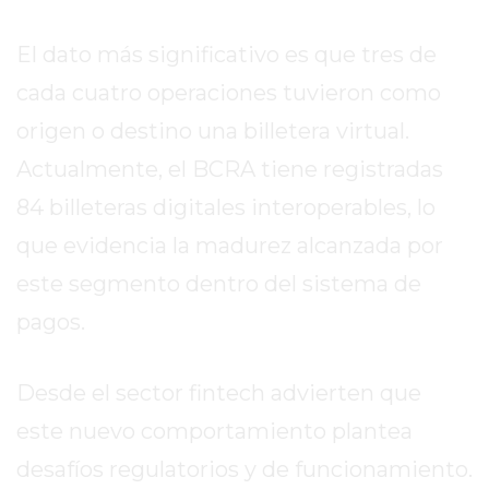
EXALTACIÓN
El dato más significativo es que tres de
DE
LA
cada cuatro operaciones tuvieron como
CRUZ
origen o destino una billetera virtual.
COLÓN
Actualmente, el BCRA tiene registradas
(BUENOS
84 billeteras digitales interoperables, lo
AIRES)
RESULTADOS
que evidencia la madurez alcanzada por
DE
este segmento dentro del sistema de
LOTERÍAS
pagos.
Y
QUINIELAS
DE
Desde el sector fintech advierten que
HOY
este nuevo comportamiento plantea
PERGAMINO
desafíos regulatorios y de funcionamiento.
HOY