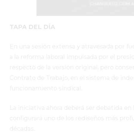
DIARIO
DEPORTIVO
ROJAS
VIRTUAL
TAPA DEL DÍA
NOTICIAS
DE
En una sesión extensa y atravesada por fu
ARRECIFES
a la reforma laboral impulsada por el pres
ZÁRATE
Y
respecto de la versión original, pero conse
CAMPANA
Contrato de Trabajo, en el sistema de inde
NOTICIAS
funcionamiento sindical.
DE
ZÁRATE
NOTICIAS
La iniciativa ahora deberá ser debatida en
DE
configurará uno de los rediseños más prof
CAMPANA
décadas.
EXALTACIÓN