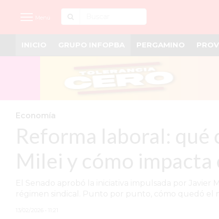
Menú
INICIO
GRUPO INFOPBA
PERGAMINO
PROV
INICIO
NOTICIAS RECIENTES
GRUPO INFOPBA
PERGAMINO
Economía
Reforma laboral: qué 
PROVINCIA
PAIS
Milei y cómo impacta 
SAN NICOLÁS
El Senado aprobó la iniciativa impulsada por Javier 
ULTIMAS NOTICIAS
régimen sindical. Punto por punto, cómo quedó el 
FARMACIAS
13/02/2026 • 11:21