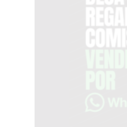
EN
TAPA
DEL
DIA
DIARIO
NORTE
HOY
GRUPO
DE
MEDIOS
INFOPBA
NOTICIAS
DE
SALTO
DIARIO
REPORTERO