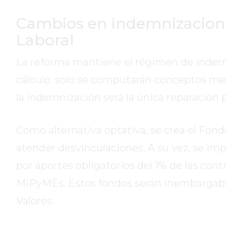
DE
Cambios en indemnizacione
LA
CRUZ
Laboral
COLÓN
La reforma mantiene el régimen de indemni
(BUENOS
AIRES)
cálculo: solo se computarán conceptos me
RESULTADOS
la indemnización será la única reparación p
DE
LOTERÍAS
Y
Como alternativa optativa, se crea el Fond
QUINIELAS
atender desvinculaciones. A su vez, se imp
DE
por aportes obligatorios del 1% de las con
HOY
MiPyMEs. Estos fondos serán inembargable
PERGAMINO
HOY
Valores.
EL
MEJOR