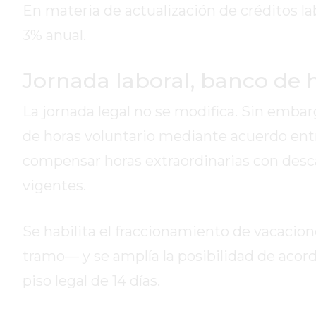
En materia de actualización de créditos l
GIMNASIO
DE
3% anual.
PERGAMINO
ENTRENAMIENTOS
Jornada laboral, banco de 
SPORTCLUB
La jornada legal no se modifica. Sin emba
VS.
POWERBODY
de horas voluntario mediante acuerdo ent
CLUB
compensar horas extraordinarias con desca
EN
vigentes.
PERGAMINO
UNNOBA
DESCUENTOS
Se habilita el fraccionamiento de vacacio
PRECIO
tramo— y se amplía la posibilidad de acord
GIMNASIO
piso legal de 14 días.
PERGAMINO
2026