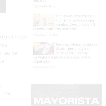
empleos
20/02/2026 - 12:44hs.
Empleadas domésticas: el
Gobierno convocó a una
reunión clave para definir
nuevos aumentos salariales
19/02/2026 - 11:04hs.
edia sanción
Reforma laboral: reabre la
ones
disputa por el pago de
a Ley de
salarios en billeteras
virtuales y la presión ahora apunta a
el
Diputados
16/02/2026 - 18:31hs.
,
timas