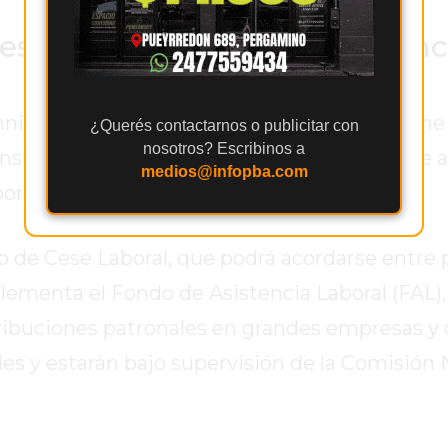
s y nuevo Fondo de Asistenc
zación por despido sin causa, pero redefine 
¿Querés contactarnos o publicitar con
nosotros? Escribinos a
nsuales, normales y habituales. Se establece
medios@infopba.com
or despido injustificado.
o de Cese Laboral, que podrá acordarse entre 
lementa el Fondo de Asistencia Laboral (FAL),
tribuciones patronales en grandes empresas y 
s y estarán bajo supervisión de la Comisión 