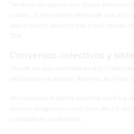
GIMNASIOS
También se regulan con mayor precisión la
ABIERTOS
trabajo. Si la situación deriva de una activ
HOY
EN
salario básico durante tres o seis meses, s
PERGAMINO
75%.
GIMNASIO
EN
Convenios colectivos y sist
PERGAMINO
CON
Uno de los ejes centrales es la prioridad 
PLANES
sectoriales nacionales. Además, se limita l
PERSONALIZADOS
DÓNDE
HACER
Se mantiene el aporte patronal del 6% a ob
MUSCULACIÓN
sindical obligatoria —con tope del 2% del
EN
trabajadores no afiliados.
PERGAMINO
MEJOR