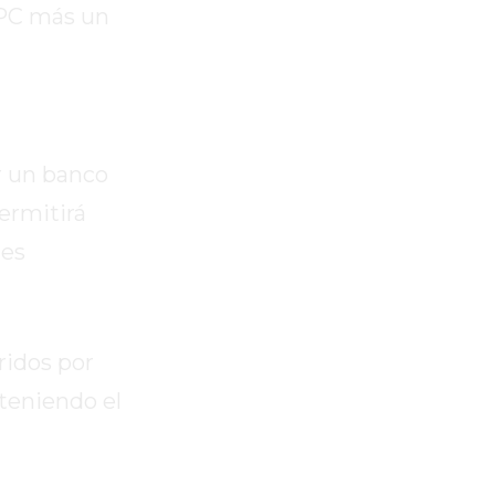
IPC más un
r un banco
ermitirá
les
ridos por
nteniendo el