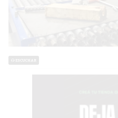
PRONÓSTICO
AVISOS FÚNEBRES
AYUDA
TÉRMINOS
Y
ESCUCHAR
CONDICIONES
POLÍTICAS
DE
PRIVACIDAD
MAPA
DEL
SITIO
PUBLICITÁ