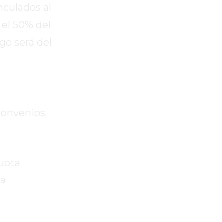
nculados al
 el 50% del
go será del
 convenios
cuota
ra