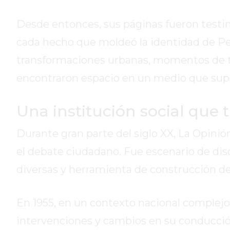
DE
CAMPANA
Desde entonces, sus páginas fueron testi
EXALTACIÓN
cada hecho que moldeó la identidad de Per
DE
transformaciones urbanas, momentos de te
LA
CRUZ
encontraron espacio en un medio que supo 
COLÓN
(BUENOS
Una institución social que 
AIRES)
RESULTADOS
Durante gran parte del siglo XX, La Opinió
DE
el debate ciudadano. Fue escenario de disc
LOTERÍAS
diversas y herramienta de construcción d
Y
QUINIELAS
DE
En 1955, en un contexto nacional complejo 
HOY
intervenciones y cambios en su conducció
PERGAMINO