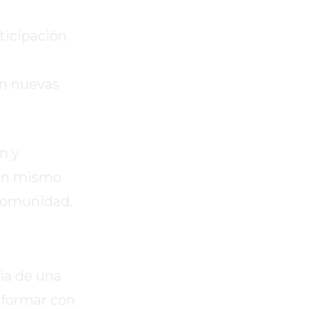
ticipación
on nuevas
n y
 un mismo
 comunidad.
ia de una
nformar con