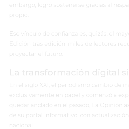
embargo, logró sostenerse gracias al res
HOY
EL
propio.
MEJOR
GIMNASIO
Ese vínculo de confianza es, quizás, el ma
DE
Edición tras edición, miles de lectores re
PERGAMINO
ENTRENAMIENTOS
proyectar el futuro.
SPORTCLUB
VS.
La transformación digital s
POWERBODY
CLUB
En el siglo XXI, el periodismo cambió de ma
EN
exclusivamente en papel y comenzó a expa
PERGAMINO
quedar anclado en el pasado, La Opinión as
UNNOBA
DESCUENTOS
de su portal informativo, con actualizació
PRECIO
nacional.