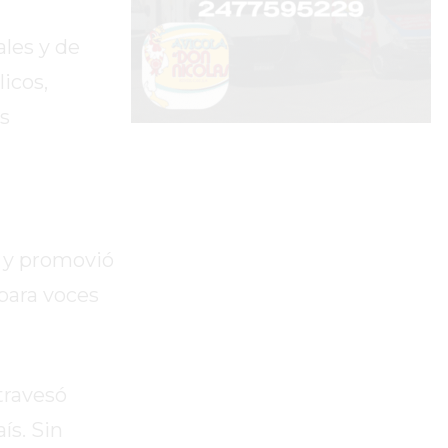
les y de
icos,
s
a y promovió
 para voces
travesó
ís. Sin