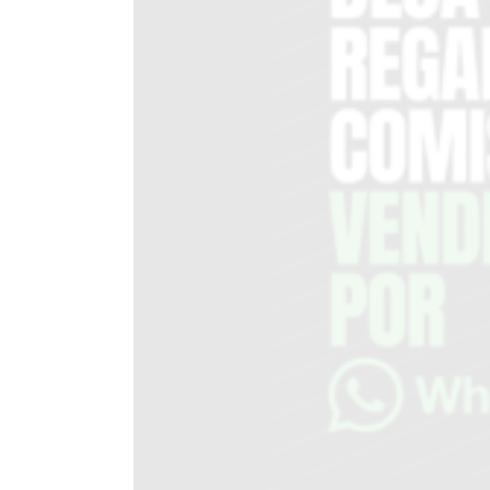
DEL
SITIO
PUBLICITÁ
EN
TAPA
DEL
DIA
DIARIO
NORTE
HOY
GRUPO
DE
MEDIOS
INFOPBA
NOTICIAS
DE
SALTO