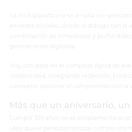
GIMNASIO
PERGAMINO
La multiplataforma se amplía con podcasts
2026
GIMNASIOS
en redes sociales, donde el diálogo con la
ABIERTOS
combinación de inmediatez y profundidad 
HOY
generaciones digitales.
EN
PERGAMINO
GIMNASIO
Hoy, con base en el complejo Agora de aven
EN
modernidad, integrando redacción, producc
PERGAMINO
concepto: sostener el compromiso con la ve
CON
PLANES
PERSONALIZADOS
Más que un aniversario, un
DÓNDE
Cumplir 109 años no es simplemente alcanz
HACER
MUSCULACIÓN
idea: que el periodismo local cumple una 