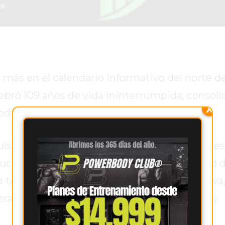
 más en el calendario informativo del norte de
ebró 109 años de vida ininterrumpida, consol
X
iodismo regional argentino.
mpulsado por la visión de Enrique Venini, empres
chos, la necesidad de dotar a la comunidad d
la tradicional Imprenta y Tipografía La Minerva
raciones, crisis, transformaciones políticas y