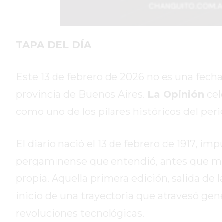
DIARIO
REPORTERO
DIARIO
TAPA DEL DÍA
DEPORTIVO
ROJAS
Este 13 de febrero de 2026 no es una fecha
VIRTUAL
provincia de Buenos Aires.
La Opinión
cel
NOTICIAS
DE
como uno de los pilares históricos del per
ARRECIFES
ZÁRATE
El diario nació el 13 de febrero de 1917, i
Y
pergaminense que entendió, antes que mu
CAMPANA
NOTICIAS
propia. Aquella primera edición, salida de 
DE
inicio de una trayectoria que atravesó gene
ZÁRATE
revoluciones tecnológicas.
NOTICIAS