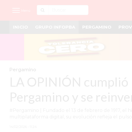
Menú
INICIO
GRUPO INFOPBA
PERGAMINO
PROV
INICIO
NOTICIAS RECIENTES
GRUPO INFOPBA
PERGAMINO
Pergamino
LA OPINIÓN cumplió 10
PROVINCIA
PAIS
Pergamino y se reinven
SAN NICOLÁS
#Pergamino | Fundado el 13 de febrero de 1917, el h
ULTIMAS NOTICIAS
multiplataforma digital, su evolución refleja el pulso
FARMACIAS
14/02/2026 • 11:24