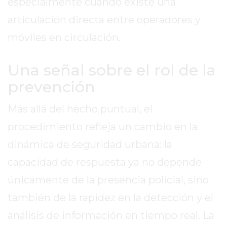
especialmente cuando existe una
CHANGUITO.COM.AR
DEMOCRATIZA
articulación directa entre operadores y
EL
móviles en circulación.
COMERCIO
POR
Una señal sobre el rol de la
WHATSAPP
prevención
CATÁLOGO
DE
Más allá del hecho puntual, el
WHATSAPP
ONLINE
procedimiento refleja un cambio en la
EN
dinámica de seguridad urbana: la
PERGAMINO:
capacidad de respuesta ya no depende
LA
ALTERNATIVA
únicamente de la presencia policial, sino
PARA
también de la rapidez en la detección y el
QUE
análisis de información en tiempo real. La
LOS