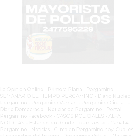
COMERCIOS
EN
ARGENTINA
SIGUEN
PERDIENDO
VENTAS
POR
ESTE
ERROR
SIMPLE
EL
CAMBIO
La Opinion Online
-
Primera Plana
-
Pergamino -
SEMANARIO EL TIEMPO PERGAMINO
-
Diario Nucleo
QUE
Pergamino
-
Pergamino Verdad
-
Pergamino Ciuda
d
-
MUCHOS
Diario Democracia - Noticias de Pergamino
-
Portal
NEGOCIOS
Pergamino Facebook
-
CASOS POLICIALES -
ALFA
TODAVÍA
NOTICIAS – Estamos en donde querés estar
-
Canal 4
NO
Pergamino - Noticias
-
Clima en Pergamino hoy: Cuál es
HICIERON