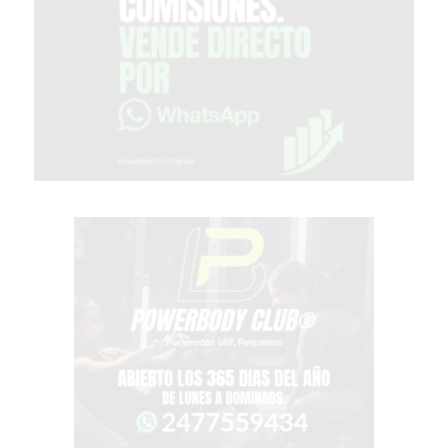
EN
PERGAMINO
YOGURT
HELADO
VIVERE
BENE
-
ENVIOS
A
DOMICILIO
PEDIR
YOGUR
HELADO
VIVERE
BENE
PERGAMINO
A