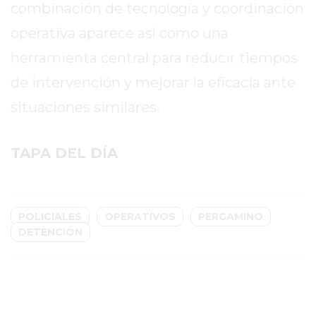
COMERCIOS
combinación de tecnología y coordinación
VENDAN
operativa aparece así como una
SIN
herramienta central para reducir tiempos
PAGAR
COMISIONES
de intervención y mejorar la eficacia ante
CÓMO
situaciones similares.
CREAR
UNA
TIENDA
TAPA DEL DÍA
ONLINE
EN
PERGAMINO
POLICIALES
OPERATIVOS
PERGAMINO
TIENDA
DETENCIÓN
ONLINE
EN
ROSARIO:
CADA