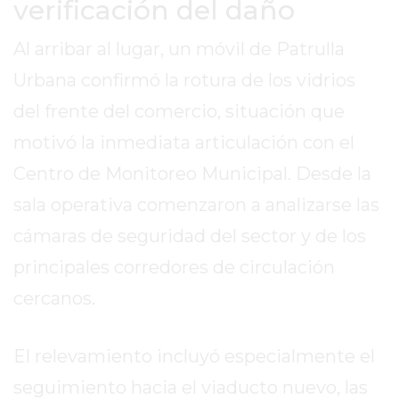
verificación del daño
EXALTACIÓN
Al arribar al lugar, un móvil de Patrulla
DE
LA
Urbana confirmó la rotura de los vidrios
CRUZ
del frente del comercio, situación que
COLÓN
motivó la inmediata articulación con el
(BUENOS
AIRES)
Centro de Monitoreo Municipal. Desde la
RESULTADOS
sala operativa comenzaron a analizarse las
DE
cámaras de seguridad del sector y de los
LOTERÍAS
Y
principales corredores de circulación
QUINIELAS
cercanos.
DE
HOY
El relevamiento incluyó especialmente el
PERGAMINO
HOY
seguimiento hacia el viaducto nuevo, las