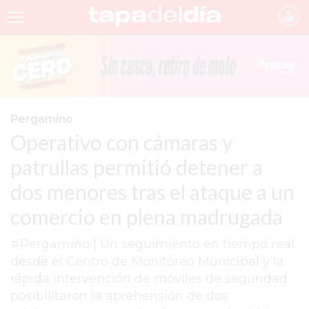
INICIO
NOTICIAS RECIENTES
GRUPO INFOPBA
Pergamino
Operativo con cámaras y
PERGAMINO
patrullas permitió detener a
PROVINCIA
dos menores tras el ataque a un
PAIS
comercio en plena madrugada
SAN NICOLÁS
#Pergamino | Un seguimiento en tiempo real
ULTIMAS NOTICIAS
desde el Centro de Monitoreo Municipal y la
FARMACIAS
rápida intervención de móviles de seguridad
posibilitaron la aprehensión de dos
TEMAS DESTACADOS