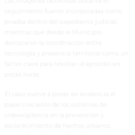
Las imágenes obtenidas durante el
TIENDA
ONLINE
seguimiento fueron incorporadas como
GRATIS
prueba dentro del expediente judicial,
BON
mientras que desde el Municipio
YOGURT
-
destacaron la coordinación entre
YOGURTERIA
tecnología y presencia territorial como un
EN
factor clave para resolver el episodio en
PERGAMINO
pocas horas.
LA
ALTERNATIVA
A
El caso vuelve a poner en evidencia el
TIENDA
papel creciente de los sistemas de
NUBE
Y
videovigilancia en la prevención y
SHOPIFY:
esclarecimiento de hechos urbanos,
CÓMO