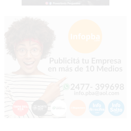
DOMICILIO!
YOGURT
HELADO
-
ENVIOS
A
DOMICILIO
EN
PERGAMINO
BON
YOGURT
-
PERGAMINO
-
ENVIOS
A
DOMICILIO