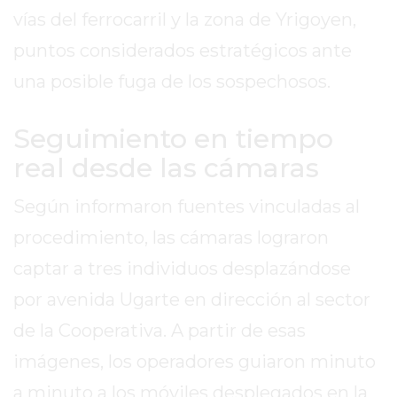
EL
vías del ferrocarril y la zona de Yrigoyen,
MEJOR
puntos considerados estratégicos ante
GIMNASIO
DE
una posible fuga de los sospechosos.
PERGAMINO
ENTRENAMIENTOS
Seguimiento en tiempo
SPORTCLUB
real desde las cámaras
VS.
POWERBODY
Según informaron fuentes vinculadas al
CLUB
procedimiento, las cámaras lograron
EN
captar a tres individuos desplazándose
PERGAMINO
UNNOBA
por avenida Ugarte en dirección al sector
DESCUENTOS
de la Cooperativa. A partir de esas
PRECIO
imágenes, los operadores guiaron minuto
GIMNASIO
PERGAMINO
a minuto a los móviles desplegados en la