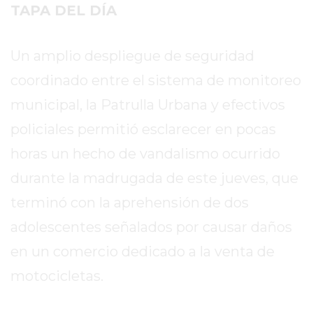
SITIO
TAPA DEL DÍA
PUBLICITÁ
EN
Un amplio despliegue de seguridad
TAPA
coordinado entre el sistema de monitoreo
DEL
DIA
municipal, la Patrulla Urbana y efectivos
DIARIO
policiales permitió esclarecer en pocas
NORTE
horas un hecho de vandalismo ocurrido
HOY
GRUPO
durante la madrugada de este jueves, que
DE
terminó con la aprehensión de dos
MEDIOS
adolescentes señalados por causar daños
INFOPBA
NOTICIAS
en un comercio dedicado a la venta de
DE
motocicletas.
SALTO
DIARIO