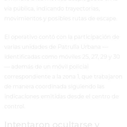
2026
vía pública, indicando trayectorias,
GIMNASIOS
movimientos y posibles rutas de escape.
ABIERTOS
HOY
EN
El operativo contó con la participación de
PERGAMINO
varias unidades de Patrulla Urbana —
GIMNASIO
identificadas como móviles 25, 27, 29 y 30
EN
PERGAMINO
— además de un móvil policial
CON
correspondiente a la zona 1, que trabajaron
PLANES
de manera coordinada siguiendo las
PERSONALIZADOS
DÓNDE
indicaciones emitidas desde el centro de
HACER
control.
MUSCULACIÓN
EN
Intentaron ocultarse y
PERGAMINO