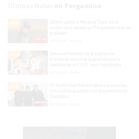
Últimas Notas
en Pergamino
LUTOVA
HAMBURGUESAS
Último adiós a Micaela Díaz: esta
¡HACÉ
noche será velada en Pergamino tras su
TU
traslado
PEDIDO
06/08/2026 - 18:25hs.
POR
Semana Mundial de la Lactancia:
DELIVERY!
brindarán una charla gratuita para
familias en el CAPI José Hernández
BAJONEANDO
06/08/2026 - 18:18hs.
BURGERS
¡PEDIR
El Teatro San Martín abre sus puertas
POR
con visitas guiadas y el documental de
Divididos
DELIVERY!
06/08/2026 - 18:13hs.
-
PERGAMINO
MILES
DE