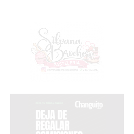
VEZ
MÁS
COMERCIOS
VENDEN
POR
WHATSAPP
SIN
PAGAR
COMISIONES
POR
PEDIDO
MÜNNA
GELATERIA
A
DOMICILIO
-
PEDIR
ONLINE