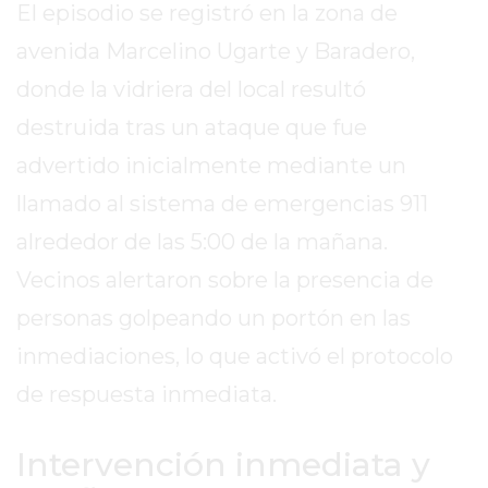
El episodio se registró en la zona de
REPORTERO
DIARIO
avenida Marcelino Ugarte y Baradero,
DEPORTIVO
donde la vidriera del local resultó
ROJAS
destruida tras un ataque que fue
VIRTUAL
advertido inicialmente mediante un
NOTICIAS
DE
llamado al sistema de emergencias 911
ARRECIFES
alrededor de las 5:00 de la mañana.
ZÁRATE
Vecinos alertaron sobre la presencia de
Y
CAMPANA
personas golpeando un portón en las
NOTICIAS
inmediaciones, lo que activó el protocolo
DE
de respuesta inmediata.
ZÁRATE
NOTICIAS
Intervención inmediata y
DE
CAMPANA