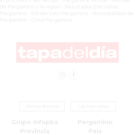
el pronóstico del tiempo
-
Pergamino Virtual - Noticias
de Pergamino y la region
-
Resultados Elecciones
Y
Pergamino
-
Dónde Voto Pergamino
-
Municipalidad de
YA
Pergamino
-
Clima Pergamino
LES
CUESTA
CLIENTES
POR
QUÉ
VENDER
SOLO
POR
WHATSAPP
PUEDE
ESTAR
Ultimas Noticias
Las más vistas
FRENANDO
TU
Grupo Infopba
Pergamino
NEGOCIO
Provincia
Pais
EL