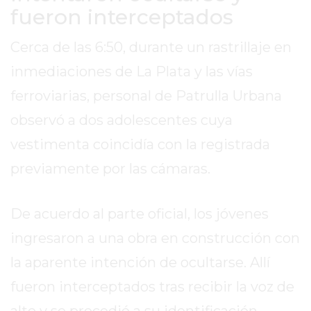
fueron interceptados
MEJOR
GIMNASIO
Cerca de las 6:50, durante un rastrillaje en
DE
PERGAMINO
inmediaciones de La Plata y las vías
OPINIONES
ferroviarias, personal de Patrulla Urbana
GIMNASIO
observó a dos adolescentes cuya
CERCA
vestimenta coincidía con la registrada
DE
MI
previamente por las cámaras.
¿CUÁL
ES
De acuerdo al parte oficial, los jóvenes
EL
GIMNASIO
ingresaron a una obra en construcción con
MÁS
la aparente intención de ocultarse. Allí
MODERNO
fueron interceptados tras recibir la voz de
DE
PERGAMINO?
alto y se procedió a su identificación.