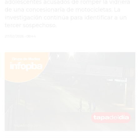
adolescentes acusados de romper la vidriera
de una concesionaria de motocicletas. La
PERGAMINO
investigación continúa para identificar a un
MUNICIPALIDAD
tercer sospechoso.
SUBE
27/02/2026 • 08:44
TEATRO SAN MARTÍN
SEMANA MUNDIAL DE
LA LACTANCIA
CUD
SECRETARÍA DE SALUD
DE LA MUNICIPALIDAD DE
PERGAMINO