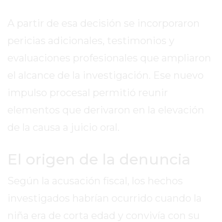
EL
MEJOR
A partir de esa decisión se incorporaron
GIMNASIO
pericias adicionales, testimonios y
DE
PERGAMINO
evaluaciones profesionales que ampliaron
ENTRENAMIENTOS
el alcance de la investigación. Ese nuevo
SPORTCLUB
impulso procesal permitió reunir
VS.
elementos que derivaron en la elevación
POWERBODY
CLUB
de la causa a juicio oral.
EN
PERGAMINO
El origen de la denuncia
UNNOBA
DESCUENTOS
Según la acusación fiscal, los hechos
PRECIO
investigados habrían ocurrido cuando la
GIMNASIO
niña era de corta edad y convivía con su
PERGAMINO