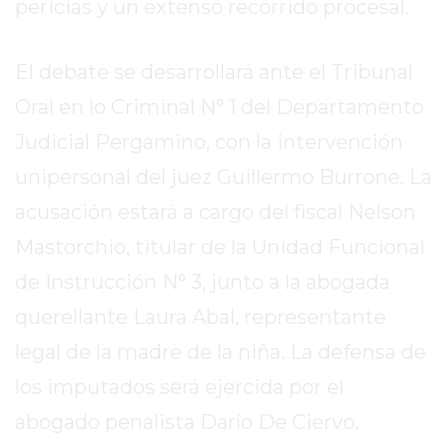
pericias y un extenso recorrido procesal.
REPORTERO
DIARIO
El debate se desarrollará ante el Tribunal
DEPORTIVO
ROJAS
Oral en lo Criminal N° 1 del Departamento
VIRTUAL
Judicial Pergamino, con la intervención
NOTICIAS
unipersonal del juez Guillermo Burrone. La
DE
ARRECIFES
acusación estará a cargo del fiscal Nelson
ZÁRATE
Mastorchio, titular de la Unidad Funcional
Y
de Instrucción N° 3, junto a la abogada
CAMPANA
querellante Laura Abal, representante
NOTICIAS
DE
legal de la madre de la niña. La defensa de
ZÁRATE
los imputados será ejercida por el
NOTICIAS
abogado penalista Darío De Ciervo.
DE
CAMPANA