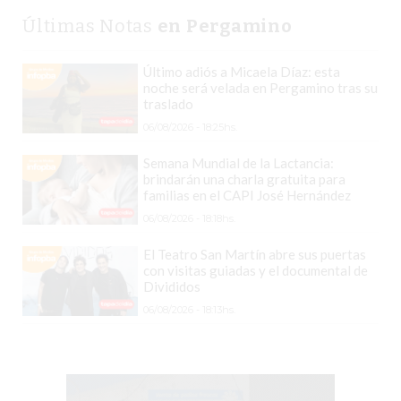
DETALLE
Últimas Notas
en Pergamino
QUE
SEPARA
Último adiós a Micaela Díaz: esta
noche será velada en Pergamino tras su
A
traslado
LOS
06/08/2026 - 18:25hs.
COMERCIOS
QUE
Semana Mundial de la Lactancia:
brindarán una charla gratuita para
CRECEN
familias en el CAPI José Hernández
DE
06/08/2026 - 18:18hs.
LOS
El Teatro San Martín abre sus puertas
QUE
con visitas guiadas y el documental de
SE
Divididos
QUEDAN
06/08/2026 - 18:13hs.
ATRÁS
LO
QUE
ESTÁN