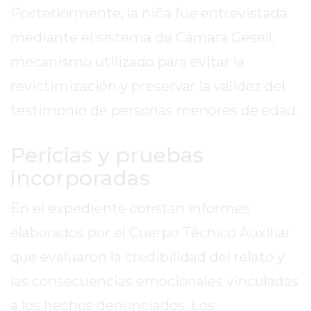
Posteriormente, la niña fue entrevistada
MEJOR
GIMNASIO
mediante el sistema de Cámara Gesell,
DE
mecanismo utilizado para evitar la
PERGAMINO
revictimización y preservar la validez del
OPINIONES
GIMNASIO
testimonio de personas menores de edad.
CERCA
DE
Pericias y pruebas
MI
incorporadas
¿CUÁL
ES
En el expediente constan informes
EL
elaborados por el Cuerpo Técnico Auxiliar
GIMNASIO
MÁS
que evaluaron la credibilidad del relato y
MODERNO
las consecuencias emocionales vinculadas
DE
a los hechos denunciados. Los
PERGAMINO?