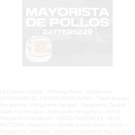
HACIENDO
LOS
COMERCIOS
QUE
MÁS
VENDEN
EN
ARGENTINA
EL
PROBLEMA
INVISIBLE
La Opinion Online
-
Primera Plana
-
Pergamino -
QUE
SEMANARIO EL TIEMPO PERGAMINO
-
Diario Nucleo
HACE
Pergamino
-
Pergamino Verdad
-
Pergamino Ciuda
d
-
QUE
Diario Democracia - Noticias de Pergamino
-
Portal
MUCHOS
Pergamino Facebook
-
CASOS POLICIALES -
ALFA
NOTICIAS – Estamos en donde querés estar
-
Canal 4
NEGOCIOS
Pergamino - Noticias
-
Clima en Pergamino hoy: Cuál es
PIERDAN