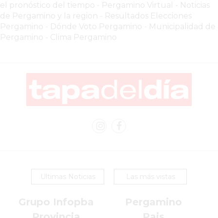
el pronóstico del tiempo
-
Pergamino Virtual - Noticias
VENTAS
de Pergamino y la region
-
Resultados Elecciones
TODOS
Pergamino
-
Dónde Voto Pergamino
-
Municipalidad de
LOS
Pergamino
-
Clima Pergamino
DÍAS
LA
RAZÓN
POR
LA
QUE
TU
COMPETENCIA
PUEDE
ESTAR
VENDIENDO
Ultimas Noticias
Las más vistas
MÁS
QUE
Grupo Infopba
Pergamino
VOS
Provincia
Pais