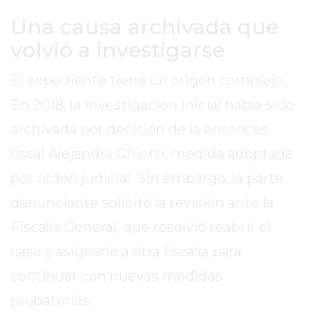
Una causa archivada que
EXALTACIÓN
DE
volvió a investigarse
LA
CRUZ
El expediente tiene un origen complejo.
COLÓN
En 2018, la investigación inicial había sido
(BUENOS
archivada por decisión de la entonces
AIRES)
fiscal Alejandra Ghiotti, medida adoptada
RESULTADOS
DE
por orden judicial. Sin embargo, la parte
LOTERÍAS
denunciante solicitó la revisión ante la
Y
QUINIELAS
Fiscalía General, que resolvió reabrir el
DE
caso y asignarlo a otra fiscalía para
HOY
continuar con nuevas medidas
PERGAMINO
probatorias.
HOY