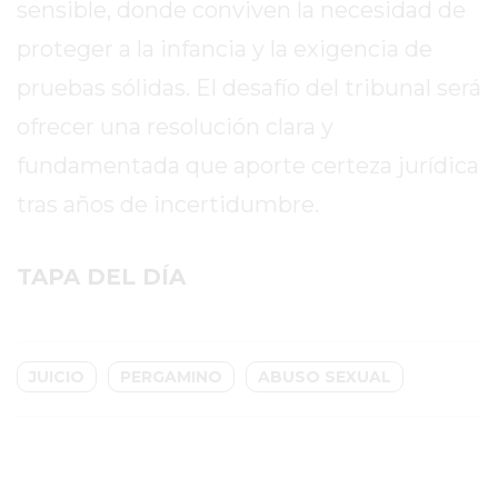
sensible, donde conviven la necesidad de
DOMICILIO!
proteger a la infancia y la exigencia de
YOGURT
pruebas sólidas. El desafío del tribunal será
HELADO
-
ofrecer una resolución clara y
ENVIOS
fundamentada que aporte certeza jurídica
A
tras años de incertidumbre.
DOMICILIO
EN
PERGAMINO
TAPA DEL DÍA
BON
YOGURT
-
JUICIO
PERGAMINO
ABUSO SEXUAL
PERGAMINO
-
ENVIOS
A
DOMICILIO