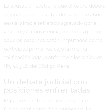
PERGAMINO?
La acusación sostiene que el padre deberá
¿DÓNDE
responder como autor del delito de abuso
COMPRAR
PROTEÍNA
sexual simple reiterado agravado por el
EN
vínculo y la convivencia, mientras que los
PERGAMINO?
abuelos paternos están imputados como
POWERBODY
NUTRITION:
partícipes primarios bajo la misma
LA
calificación legal, conforme a los artículos
TIENDA
119, 45 y 55 del Código Penal.
DE
SUPLEMENTOS
DEPORTIVOS
Un debate judicial con
LÍDER
posiciones enfrentadas
EN
PERGAMINO
El juicio se anticipa como un proceso de
CREAR
fuerte confrontación argumental. La