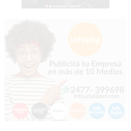
Y
YA
LES
CUESTA
CLIENTES
POR
QUÉ
VENDER
SOLO
POR
WHATSAPP
PUEDE
ESTAR
FRENANDO
TU
NEGOCIO
EL