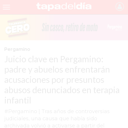
INICIO
NOTICIAS RECIENTES
GRUPO INFOPBA
Pergamino
Juicio clave en Pergamino:
PERGAMINO
padre y abuelos enfrentarán
PROVINCIA
acusaciones por presuntos
PAIS
abusos denunciados en terapia
SAN NICOLÁS
infantil
ULTIMAS NOTICIAS
#Pergamino | Tras años de controversias
FARMACIAS
judiciales, una causa que había sido
archivada volvió a activarse a partir del
TEMAS DESTACADOS