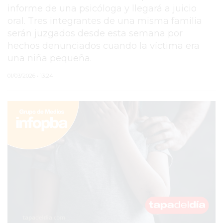
informe de una psicóloga y llegará a juicio
PERGAMINO
oral. Tres integrantes de una misma familia
serán juzgados desde esta semana por
MUNICIPALIDAD
hechos denunciados cuando la víctima era
SUBE
una niña pequeña.
TEATRO SAN MARTÍN
01/03/2026 • 13:24
SEMANA MUNDIAL DE
LA LACTANCIA
CUD
SECRETARÍA DE SALUD
DE LA MUNICIPALIDAD DE
PERGAMINO