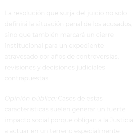
EN
La resolución que surja del juicio no solo
PERGAMINO
definirá la situación penal de los acusados,
YOGURT
HELADO
sino que también marcará un cierre
VIVERE
institucional para un expediente
BENE
atravesado por años de controversias,
-
ENVIOS
revisiones y decisiones judiciales
A
contrapuestas.
DOMICILIO
PEDIR
Opinión pública:
Casos de estas
YOGUR
HELADO
características suelen generar un fuerte
VIVERE
impacto social porque obligan a la Justicia
BENE
a actuar en un terreno especialmente
PERGAMINO
A