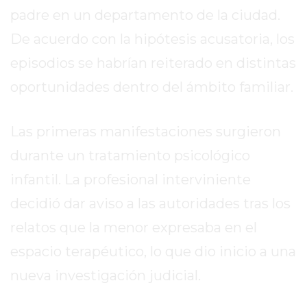
2026
padre en un departamento de la ciudad.
GIMNASIOS
De acuerdo con la hipótesis acusatoria, los
ABIERTOS
episodios se habrían reiterado en distintas
HOY
EN
oportunidades dentro del ámbito familiar.
PERGAMINO
GIMNASIO
Las primeras manifestaciones surgieron
EN
durante un tratamiento psicológico
PERGAMINO
CON
infantil. La profesional interviniente
PLANES
decidió dar aviso a las autoridades tras los
PERSONALIZADOS
relatos que la menor expresaba en el
DÓNDE
HACER
espacio terapéutico, lo que dio inicio a una
MUSCULACIÓN
nueva investigación judicial.
EN
PERGAMINO