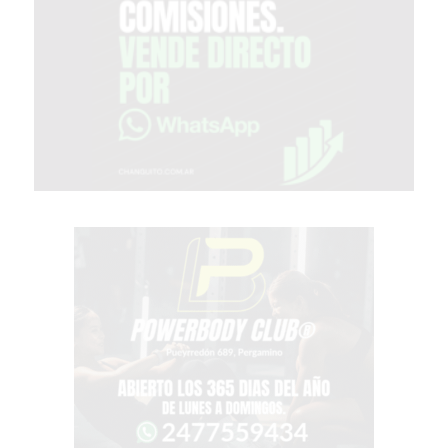
COMERCIOS
EN
ARGENTINA
SIGUEN
PERDIENDO
VENTAS
POR
ESTE
ERROR
SIMPLE
EL
CAMBIO
QUE
MUCHOS
NEGOCIOS
TODAVÍA
NO
HICIERON