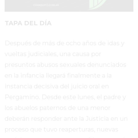
SITIO
PUBLICITÁ
EN
TAPA DEL DÍA
TAPA
DEL
Después de más de ocho años de idas y
DIA
DIARIO
vueltas judiciales, una causa por
NORTE
presuntos abusos sexuales denunciados
HOY
en la infancia llegará finalmente a la
GRUPO
DE
instancia decisiva del juicio oral en
MEDIOS
Pergamino. Desde este lunes, el padre y
INFOPBA
los abuelos paternos de una menor
NOTICIAS
DE
deberán responder ante la Justicia en un
SALTO
proceso que tuvo reaperturas, nuevas
DIARIO