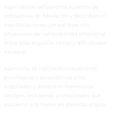
especialistas señalaron la ausencia de
GIMNASIO
EN
indicadores de fabulación y describieron
PERGAMINO
manifestaciones compatibles con
CON
BUENOS
situaciones de vulnerabilidad emocional,
PROFESORES
entre ellas angustia, temor y dificultades
GIMNASIO
escolares.
PERGAMINO
SUPLEMENTOS
Asimismo, se realizaron evaluaciones
DEPORTIVOS
EN
psicológicas y psiquiátricas a los
PERGAMINO
imputados y declararon numerosos
¿DÓNDE
testigos, incluyendo profesionales que
COMPRAR
CREATINA
asistieron a la menor en distintas etapas.
EN