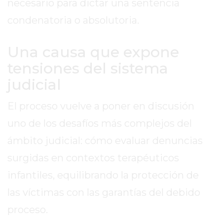
VEZ
necesario para dictar una sentencia
MÁS
condenatoria o absolutoria.
COMERCIOS
VENDEN
Una causa que expone
POR
tensiones del sistema
WHATSAPP
SIN
judicial
PAGAR
COMISIONES
El proceso vuelve a poner en discusión
POR
uno de los desafíos más complejos del
PEDIDO
ámbito judicial: cómo evaluar denuncias
MÜNNA
GELATERIA
surgidas en contextos terapéuticos
A
infantiles, equilibrando la protección de
DOMICILIO
las víctimas con las garantías del debido
-
PEDIR
proceso.
ONLINE