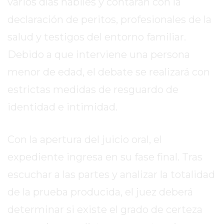
varios días hábiles y contarán con la
COMERCIOS
VENDAN
declaración de peritos, profesionales de la
SIN
salud y testigos del entorno familiar.
PAGAR
COMISIONES
Debido a que interviene una persona
CÓMO
menor de edad, el debate se realizará con
CREAR
estrictas medidas de resguardo de
UNA
identidad e intimidad.
TIENDA
ONLINE
EN
Con la apertura del juicio oral, el
PERGAMINO
expediente ingresa en su fase final. Tras
TIENDA
ONLINE
escuchar a las partes y analizar la totalidad
EN
de la prueba producida, el juez deberá
ROSARIO:
determinar si existe el grado de certeza
CADA