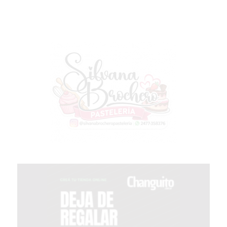
LUTOVA
HAMBURGUESAS
¡HACÉ
TU
PEDIDO
POR
DELIVERY!
BAJONEANDO
BURGERS
¡PEDIR
POR
DELIVERY!
-
PERGAMINO
MILES
DE