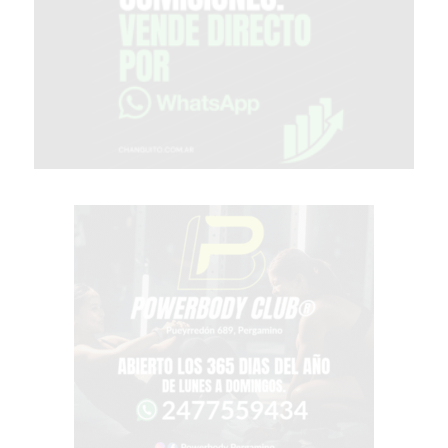
GRATIS
BON
YOGURT
-
YOGURTERIA
EN
PERGAMINO
LA
ALTERNATIVA
A
TIENDA
NUBE
Y
SHOPIFY:
CÓMO
CHANGUITO.COM.AR
DEMOCRATIZA