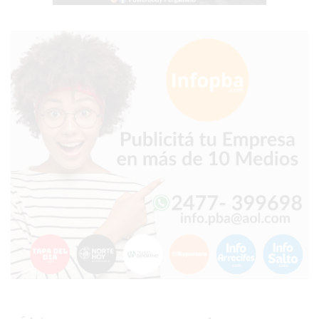
EL
COMERCIO
POR
WHATSAPP
CATÁLOGO
DE
WHATSAPP
ONLINE
EN
PERGAMINO:
LA
ALTERNATIVA
PARA
QUE
LOS
COMERCIOS
VENDAN