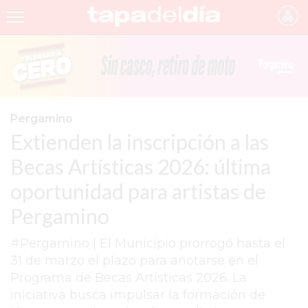
INICIO
NOTICIAS RECIENTES
GRUPO INFOPBA
Pergamino
Extienden la inscripción a las
PERGAMINO
Becas Artísticas 2026: última
PROVINCIA
oportunidad para artistas de
PAIS
Pergamino
SAN NICOLÁS
#Pergamino | El Municipio prorrogó hasta el
ULTIMAS NOTICIAS
31 de marzo el plazo para anotarse en el
FARMACIAS
Programa de Becas Artísticas 2026. La
iniciativa busca impulsar la formación de
TEMAS DESTACADOS