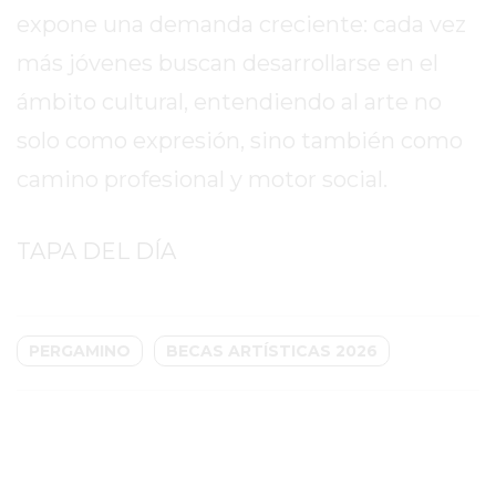
EN
expone una demanda creciente: cada vez
PERGAMINO
más jóvenes buscan desarrollarse en el
CON
BUENOS
ámbito cultural, entendiendo al arte no
PROFESORES
solo como expresión, sino también como
GIMNASIO
camino profesional y motor social.
PERGAMINO
SUPLEMENTOS
TAPA DEL DÍA
DEPORTIVOS
EN
PERGAMINO
¿DÓNDE
PERGAMINO
BECAS ARTÍSTICAS 2026
COMPRAR
CREATINA
EN
PERGAMINO?
¿DÓNDE