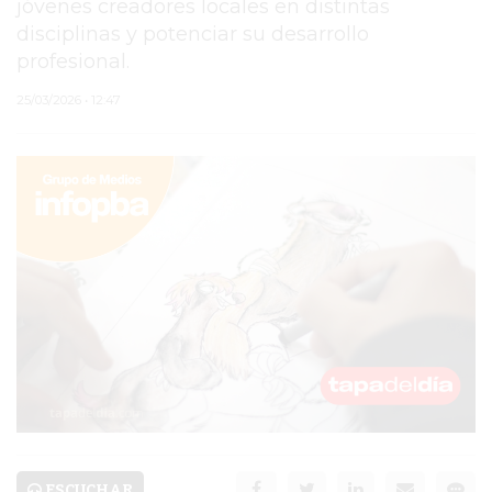
jóvenes creadores locales en distintas
disciplinas y potenciar su desarrollo
PERGAMINO
profesional.
ARBOLADO PÚBLICO
25/03/2026 • 12:47
PLAN DE FORESTACIÓN
2026
SUBE
CUD
PASE LIBRE
MULTIMODAL
POLICIALES
SERVICIOS
ESCUCHAR