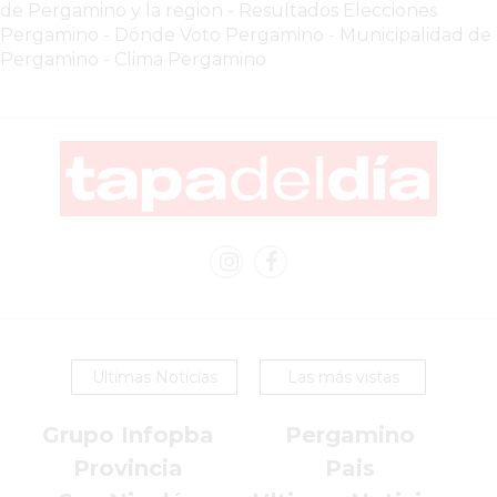
de Pergamino y la region
-
Resultados Elecciones
PERGAMINO
Pergamino
-
Dónde Voto Pergamino
-
Municipalidad de
YOGURT
Pergamino
-
Clima Pergamino
HELADO
VIVERE
BENE
-
ENVIOS
A
DOMICILIO
PEDIR
YOGUR
HELADO
VIVERE
Ultimas Noticias
Las más vistas
BENE
PERGAMINO
Grupo Infopba
Pergamino
A
Provincia
Pais
DOMICILIO!