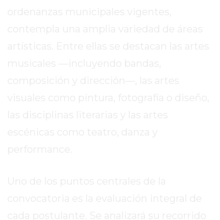
DE
ordenanzas municipales vigentes,
LA
contempla una amplia variedad de áreas
CRUZ
artísticas. Entre ellas se destacan las artes
COLÓN
(BUENOS
musicales —incluyendo bandas,
AIRES)
composición y dirección—, las artes
RESULTADOS
visuales como pintura, fotografía o diseño,
DE
LOTERÍAS
las disciplinas literarias y las artes
Y
escénicas como teatro, danza y
QUINIELAS
performance.
DE
HOY
PERGAMINO
Uno de los puntos centrales de la
HOY
convocatoria es la evaluación integral de
EL
cada postulante. Se analizará su recorrido
MEJOR