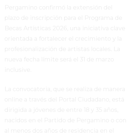
EN
Pergamino confirmó la extensión del
TAPA
plazo de inscripción para el Programa de
DEL
Becas Artísticas 2026, una iniciativa clave
DIA
orientada a fortalecer el crecimiento y la
DIARIO
NORTE
profesionalización de artistas locales. La
HOY
nueva fecha límite será el 31 de marzo
GRUPO
inclusive.
DE
MEDIOS
INFOPBA
La convocatoria, que se realiza de manera
NOTICIAS
online a través del Portal Ciudadano, está
DE
dirigida a jóvenes de entre 18 y 35 años,
SALTO
DIARIO
nacidos en el Partido de Pergamino o con
REPORTERO
al menos dos años de residencia en el