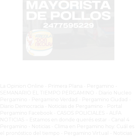
COMERCIOS
VENDEN
POR
WHATSAPP
SIN
PAGAR
COMISIONES
POR
PEDIDO
MÜNNA
GELATERIA
La Opinion Online
-
Primera Plana
-
Pergamino -
A
SEMANARIO EL TIEMPO PERGAMINO
-
Diario Nucleo
Pergamino
-
Pergamino Verdad
-
Pergamino Ciuda
d
-
DOMICILIO
Diario Democracia - Noticias de Pergamino
-
Portal
-
Pergamino Facebook
-
CASOS POLICIALES -
ALFA
PEDIR
NOTICIAS – Estamos en donde querés estar
-
Canal 4
ONLINE
Pergamino - Noticias
-
Clima en Pergamino hoy: Cuál es
EN
el pronóstico del tiempo
-
Pergamino Virtual - Noticias