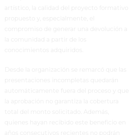
GIMNASIO
artístico, la calidad del proyecto formativo
DE
propuesto y, especialmente, el
PERGAMINO
compromiso de generar una devolución a
ENTRENAMIENTOS
la comunidad a partir de los
SPORTCLUB
VS.
conocimientos adquiridos.
POWERBODY
CLUB
Desde la organización se remarcó que las
EN
PERGAMINO
presentaciones incompletas quedarán
UNNOBA
automáticamente fuera del proceso y que
DESCUENTOS
la aprobación no garantiza la cobertura
PRECIO
total del monto solicitado. Además,
GIMNASIO
PERGAMINO
quienes hayan recibido este beneficio en
2026
años consecutivos recientes no podrán