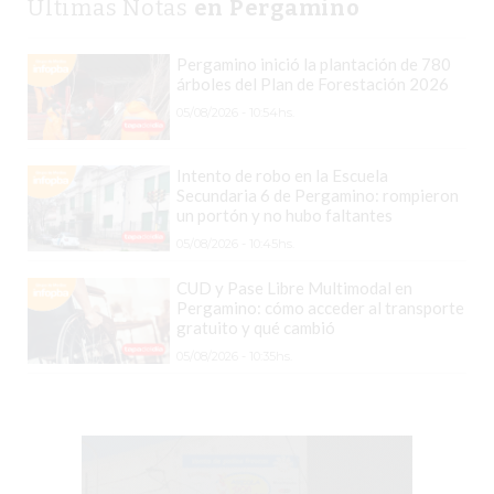
Últimas Notas
en Pergamino
SIN
PAGAR
Pergamino inició la plantación de 780
COMISIONES
árboles del Plan de Forestación 2026
CÓMO
05/08/2026 - 10:54hs.
CREAR
UNA
Intento de robo en la Escuela
TIENDA
Secundaria 6 de Pergamino: rompieron
un portón y no hubo faltantes
ONLINE
05/08/2026 - 10:45hs.
EN
PERGAMINO
CUD y Pase Libre Multimodal en
Pergamino: cómo acceder al transporte
TIENDA
gratuito y qué cambió
ONLINE
05/08/2026 - 10:35hs.
EN
ROSARIO:
CADA
VEZ
MÁS