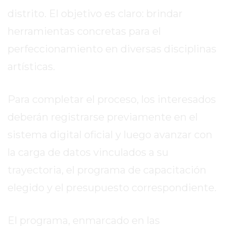
DIARIO
distrito. El objetivo es claro: brindar
DEPORTIVO
ROJAS
herramientas concretas para el
VIRTUAL
perfeccionamiento en diversas disciplinas
NOTICIAS
artísticas.
DE
ARRECIFES
Para completar el proceso, los interesados
ZÁRATE
Y
deberán registrarse previamente en el
CAMPANA
sistema digital oficial y luego avanzar con
NOTICIAS
la carga de datos vinculados a su
DE
ZÁRATE
trayectoria, el programa de capacitación
NOTICIAS
elegido y el presupuesto correspondiente.
DE
CAMPANA
El programa, enmarcado en las
EXALTACIÓN