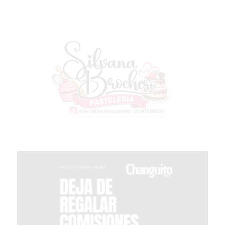
COMPRAR
PROTEÍNA
EN
PERGAMINO?
POWERBODY
NUTRITION:
LA
TIENDA
DE
SUPLEMENTOS
DEPORTIVOS
LÍDER
EN
PERGAMINO
CREAR
TIENDA
ONLINE