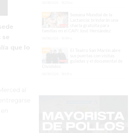
06/08/2026 - 18:25hs.
Semana Mundial de la
Lactancia: brindarán una
charla gratuita para
sede
familias en el CAPI José Hernández
 se
06/08/2026 - 18:18hs.
lía que lo
El Teatro San Martín abre
sus puertas con visitas
guiadas y el documental de
Divididos
06/08/2026 - 18:13hs.
 Merced al
entregarse
 en