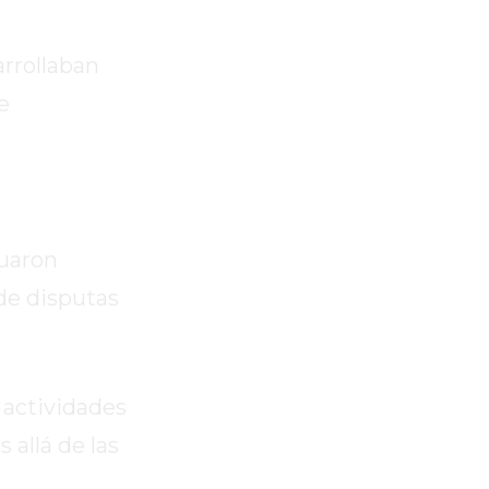
arrollaban
e
luaron
 de disputas
 actividades
 allá de las