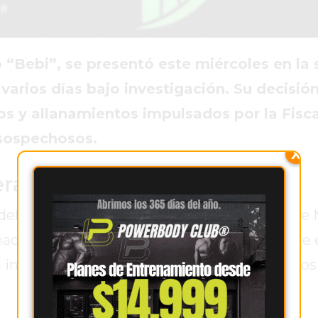
Bebi”, se presentó este miércoles en la 
arios días bajo investigación. Su decisión
os y allanamientos impulsados por la Fisca
 sospechosos.
X
perativos de búsqueda
del Ministerio Público Fiscal ubicado en calle
do por su abogado defensor. La decisión de 
 investigativa, con procedimientos realizados