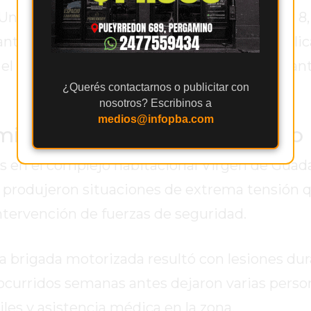
nidad Funcional de Instrucción y Juicio N° 8,
lante tareas para dar con el paradero del implic
 el avance de la investigación fue determinan
¿Querés contactarnos o publicitar con
nosotros? Escribinos a
medios@infopba.com
mientos armados en el barrio
os en el complejo habitacional Virgen de Guad
se produjeron situaciones de extrema tensión 
ntervención de fuerzas de seguridad.
 la brigada motorizada resultó con lesiones du
 ocurridos semanas antes dejaron varias perso
es y asistencia médica en la zona.