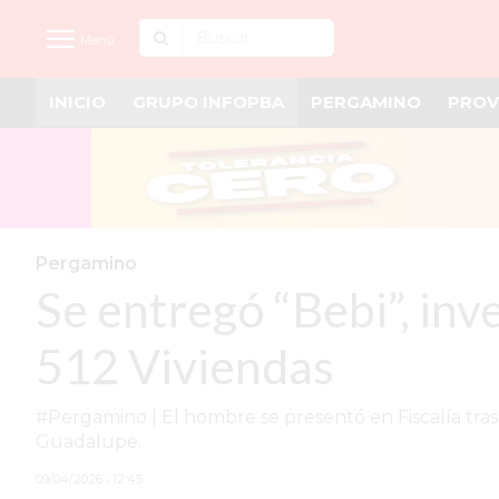
Menú
INICIO
GRUPO INFOPBA
PERGAMINO
PROV
INICIO
NOTICIAS RECIENTES
GRUPO INFOPBA
PERGAMINO
Pergamino
Se entregó “Bebi”, inv
PROVINCIA
PAIS
512 Viviendas
SAN NICOLÁS
#Pergamino | El hombre se presentó en Fiscalía tras
ULTIMAS NOTICIAS
Guadalupe.
FARMACIAS
09/04/2026 • 12:45