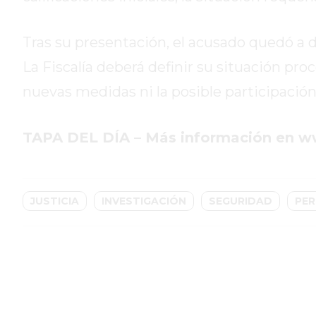
GIMNASIO
PERGAMINO
2026
Tras su presentación, el acusado quedó a d
GIMNASIOS
La Fiscalía deberá definir su situación pro
ABIERTOS
nuevas medidas ni la posible participación
HOY
EN
PERGAMINO
TAPA DEL DÍA – Más información en 
GIMNASIO
EN
PERGAMINO
JUSTICIA
INVESTIGACIÓN
SEGURIDAD
PE
CON
PLANES
PERSONALIZADOS
DÓNDE
HACER
MUSCULACIÓN