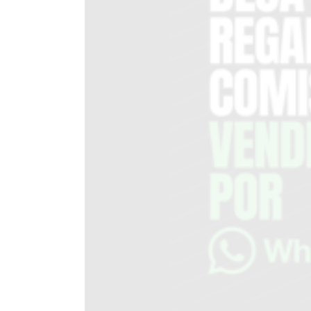
DEL
SITIO
PUBLICITÁ
EN
TAPA
DEL
DIA
DIARIO
NORTE
HOY
GRUPO
DE
MEDIOS
INFOPBA
NOTICIAS
DE
SALTO