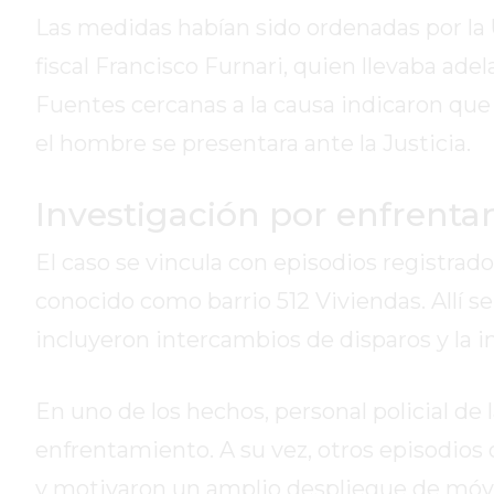
DE
Las medidas habían sido ordenadas por la U
CAMPANA
fiscal Francisco Furnari, quien llevaba ade
EXALTACIÓN
Fuentes cercanas a la causa indicaron que
DE
LA
el hombre se presentara ante la Justicia.
CRUZ
COLÓN
Investigación por enfrenta
(BUENOS
AIRES)
El caso se vincula con episodios registrad
RESULTADOS
conocido como barrio 512 Viviendas. Allí 
DE
incluyeron intercambios de disparos y la i
LOTERÍAS
Y
QUINIELAS
En uno de los hechos, personal policial de
DE
enfrentamiento. A su vez, otros episodios
HOY
y motivaron un amplio despliegue de móvil
PERGAMINO