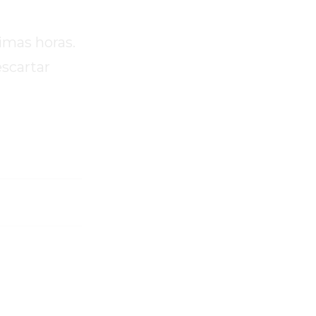
imas horas.
escartar