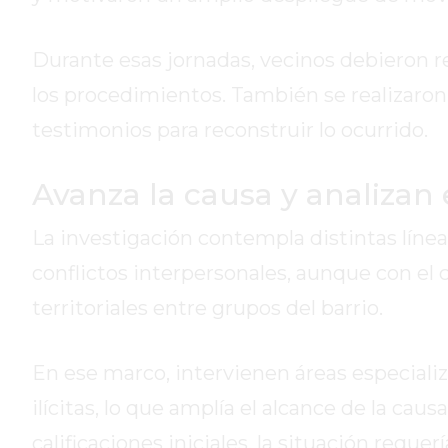
HOY
EL
Durante esas jornadas, vecinos debieron r
MEJOR
los procedimientos. También se realizaron
GIMNASIO
DE
testimonios para reconstruir lo ocurrido.
PERGAMINO
ENTRENAMIENTOS
Avanza la causa y analizan e
SPORTCLUB
La investigación contempla distintas línea
VS.
POWERBODY
conflictos interpersonales, aunque con el c
CLUB
territoriales entre grupos del barrio.
EN
PERGAMINO
UNNOBA
En ese marco, intervienen áreas especializ
DESCUENTOS
ilícitas, lo que amplía el alcance de la cau
PRECIO
calificaciones iniciales, la situación reque