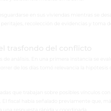
esguardarse en sus viviendas mientras se des
 peritajes, recolección de evidencias y toma d
l trasfondo del conflicto
s de análisis. En una primera instancia se eva
orrer de los días tomó relevancia la hipótesis
adas que trabajan sobre posibles vínculos con
sa. El fiscal había señalado previamente que, más
ría una respuesta rápida y coordinada.