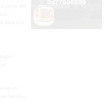
 a cargo del
ado.
te para que
alupe,
que
rante un
nas heridas