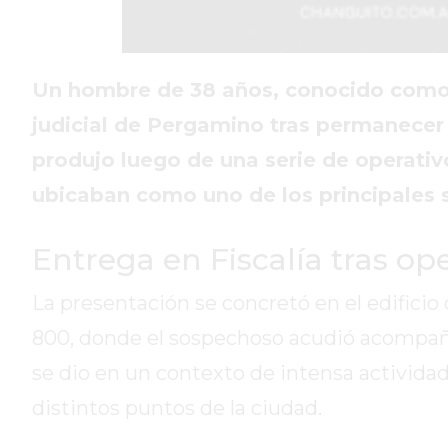
DIARIO
REPORTERO
DIARIO
Un hombre de 38 años, conocido como “
DEPORTIVO
judicial de Pergamino tras permanecer v
ROJAS
produjo luego de una serie de operativ
VIRTUAL
ubicaban como uno de los principales
NOTICIAS
DE
ARRECIFES
Entrega en Fiscalía tras o
ZÁRATE
Y
La presentación se concretó en el edificio 
CAMPANA
800, donde el sospechoso acudió acompaña
NOTICIAS
se dio en un contexto de intensa actividad
DE
distintos puntos de la ciudad.
ZÁRATE
NOTICIAS