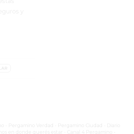
estas
eguros y
LAR
no
-
Pergamino Verdad
-
Pergamino Ciuda
d
-
Diario
os en donde querés estar
-
Canal 4 Pergamino -