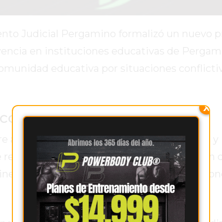
ento Judicial Pergamino formalizó un nuevo p
vencia en instituciones educativas de Pergami
comunidad educativa por situaciones conflictiv
X
conflictos en escuelas
re autoridades judiciales, gremios docentes y
 reclamos por episodios de conflictividad en d
 lineamientos claros para actuar ante situacio