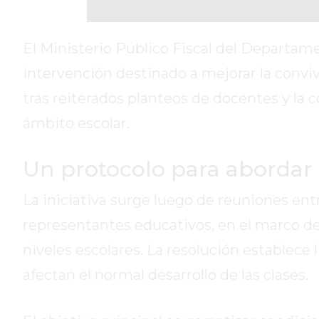
DIARIO
DEPORTIVO
ROJAS
El Ministerio Público Fiscal del Departam
VIRTUAL
intervención destinado a mejorar la convi
NOTICIAS
tras reiterados planteos de docentes y la 
DE
ARRECIFES
ámbito escolar.
ZÁRATE
Y
Un protocolo para abordar 
CAMPANA
NOTICIAS
La iniciativa surge luego de reuniones ent
DE
representantes educativos, en el marco de
ZÁRATE
niveles escolares. La resolución establece
NOTICIAS
DE
afectan el normal desarrollo de las clases.
CAMPANA
EXALTACIÓN