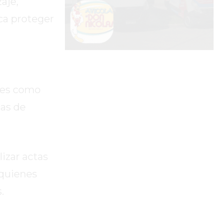
aje,
ca proteger
ales como
zas de
izar actas
quienes
.