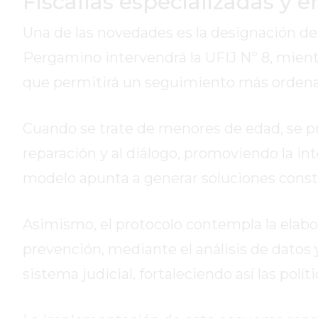
Fiscalías especializadas y 
GIMNASIO
Una de las novedades es la designación de fi
DE
PERGAMINO
Pergamino intervendrá la UFIJ Nº 8, mientr
ENTRENAMIENTOS
que permitirá un seguimiento más ordena
SPORTCLUB
VS.
Cuando se trate de menores de edad, se pri
POWERBODY
CLUB
reparación y al diálogo, promoviendo la in
EN
modelo apunta a generar soluciones const
PERGAMINO
UNNOBA
Asimismo, el protocolo contempla la elabor
DESCUENTOS
PRECIO
prevención, mediante el análisis de datos y
GIMNASIO
sistema judicial, fortaleciendo así las polít
PERGAMINO
2026