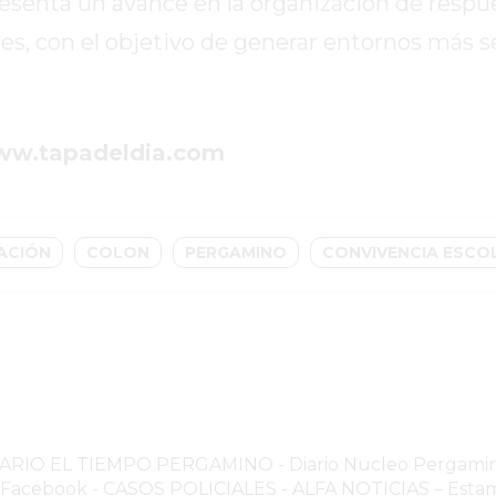
senta un avance en la organización de respu
res, con el objetivo de generar entornos más s
www.tapadeldia.com
ACIÓN
COLON
PERGAMINO
CONVIVENCIA ESCO
NARIO EL TIEMPO PERGAMINO
-
Diario Nucleo Pergami
o Facebook
-
CASOS POLICIALES -
ALFA NOTICIAS – Estam