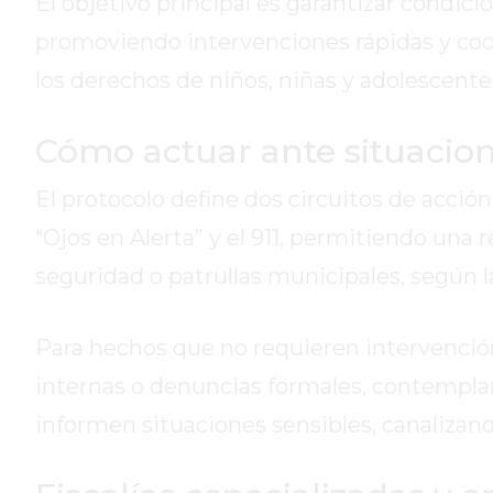
El objetivo principal es garantizar condic
DE
promoviendo intervenciones rápidas y coo
LA
CRUZ
los derechos de niños, niñas y adolescente
COLÓN
(BUENOS
Cómo actuar ante situacio
AIRES)
RESULTADOS
El protocolo define dos circuitos de acción
DE
“Ojos en Alerta” y el 911, permitiendo una
LOTERÍAS
seguridad o patrullas municipales, según l
Y
QUINIELAS
DE
Para hechos que no requieren intervención 
HOY
internas o denuncias formales, contempl
PERGAMINO
informen situaciones sensibles, canalizand
HOY
EL
MEJOR