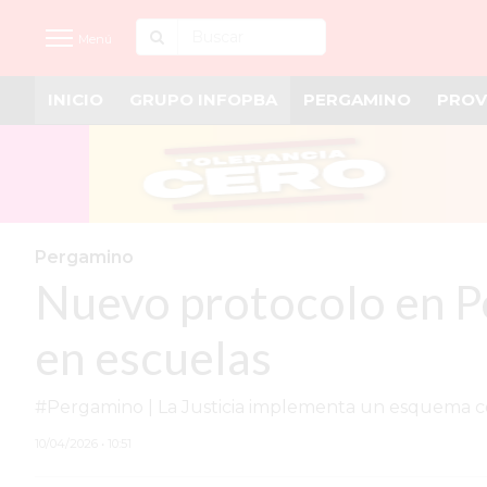
Menú
INICIO
GRUPO INFOPBA
PERGAMINO
PROV
INICIO
NOTICIAS RECIENTES
GRUPO INFOPBA
PERGAMINO
Pergamino
Nuevo protocolo en Pe
PROVINCIA
PAIS
en escuelas
SAN NICOLÁS
#Pergamino | La Justicia implementa un esquema con 
ULTIMAS NOTICIAS
10/04/2026 • 10:51
FARMACIAS