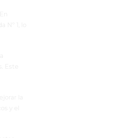
 En
 Nº 1, lo
la
s. Este
jorar la
os y el