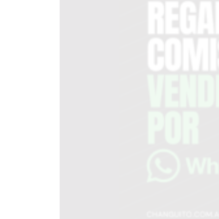
EN
TAPA
DEL
DIA
DIARIO
NORTE
HOY
GRUPO
DE
MEDIOS
INFOPBA
NOTICIAS
DE
SALTO
DIARIO
REPORTERO