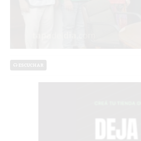
PRONÓSTICO
AVISOS FÚNEBRES
AYUDA
TÉRMINOS
ESCUCHAR
Y
CONDICIONES
POLÍTICAS
DE
PRIVACIDAD
MAPA
DEL
SITIO
PUBLICITÁ