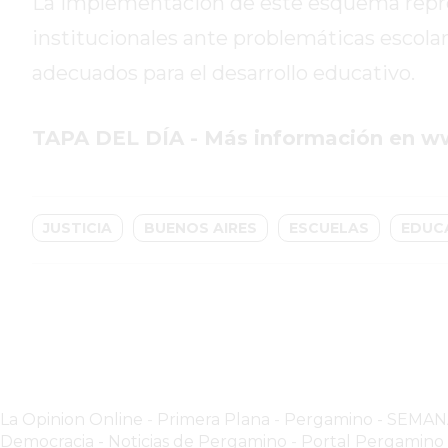
La implementación de este esquema repre
GIMNASIOS
ABIERTOS
institucionales ante problemáticas escola
HOY
adecuados para el desarrollo educativo.
EN
PERGAMINO
TAPA DEL DÍA - Más información en 
GIMNASIO
EN
PERGAMINO
CON
JUSTICIA
BUENOS AIRES
ESCUELAS
EDUC
PLANES
PERSONALIZADOS
DÓNDE
HACER
MUSCULACIÓN
EN
PERGAMINO
La Opinion Online
-
Primera Plana
-
Pergamino - SEMA
MEJOR
Democracia - Noticias de Pergamino
-
Portal Pergamin