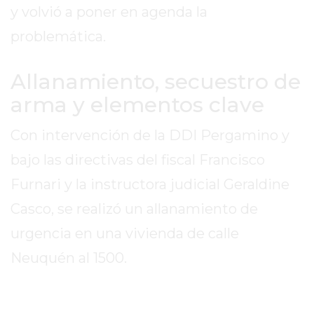
y volvió a poner en agenda la
EXALTACIÓN
problemática.
DE
LA
Allanamiento, secuestro de
CRUZ
COLÓN
arma y elementos clave
(BUENOS
AIRES)
Con intervención de la DDI Pergamino y
RESULTADOS
bajo las directivas del fiscal Francisco
DE
Furnari y la instructora judicial Geraldine
LOTERÍAS
Casco, se realizó un allanamiento de
Y
QUINIELAS
urgencia en una vivienda de calle
DE
Neuquén al 1500.
HOY
PERGAMINO
HOY