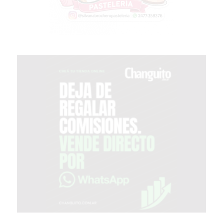
PERGAMINO?
¿DÓNDE
COMPRAR
PROTEÍNA
EN
PERGAMINO?
POWERBODY
NUTRITION:
LA
TIENDA
DE
SUPLEMENTOS
DEPORTIVOS
LÍDER
EN
PERGAMINO
CREAR