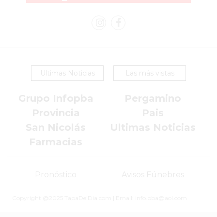
EN
PERGAMINO
YOGURT
HELADO
VIVERE
Ultimas Noticias
Las más vistas
BENE
-
Grupo Infopba
Pergamino
ENVIOS
Provincia
Pais
A
San Nicolás
Ultimas Noticias
DOMICILIO
Farmacias
PEDIR
YOGUR
HELADO
Pronóstico
Avisos Fúnebres
VIVERE
BENE
Copyright @2025 TapaDelDia.com | Email: info.pba@aol.com
PERGAMINO
A