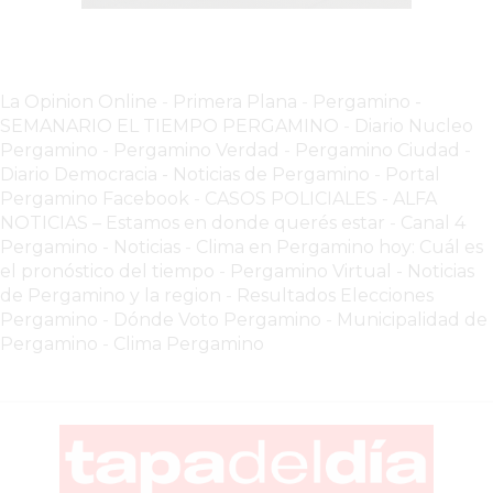
VEZ
MÁS
COMERCIOS
VENDEN
La Opinion Online
-
Primera Plana
-
Pergamino -
POR
SEMANARIO EL TIEMPO PERGAMINO
-
Diario Nucleo
WHATSAPP
Pergamino
-
Pergamino Verdad
-
Pergamino Ciuda
d
-
SIN
Diario Democracia - Noticias de Pergamino
-
Portal
Pergamino Facebook
-
CASOS POLICIALES -
ALFA
PAGAR
NOTICIAS – Estamos en donde querés estar
-
Canal 4
COMISIONES
Pergamino - Noticias
-
Clima en Pergamino hoy: Cuál es
POR
el pronóstico del tiempo
-
Pergamino Virtual - Noticias
PEDIDO
de Pergamino y la region
-
Resultados Elecciones
Pergamino
-
Dónde Voto Pergamino
-
Municipalidad de
MÜNNA
Pergamino
-
Clima Pergamino
GELATERIA
A
DOMICILIO
-
PEDIR
ONLINE