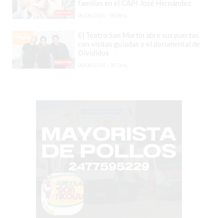
COMERCIOS
familias en el CAPI José Hernández
VENDAN
06/08/2026 - 18:18hs.
SIN
El Teatro San Martín abre sus puertas
PAGAR
con visitas guiadas y el documental de
COMISIONES
Divididos
CÓMO
06/08/2026 - 18:13hs.
CREAR
UNA
TIENDA
ONLINE
EN
PERGAMINO
TIENDA
ONLINE
EN
ROSARIO:
CADA