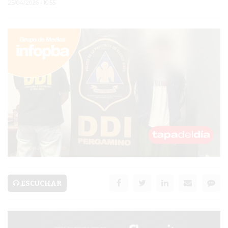
25/04/2026 • 10:55
PERGAMINO
MUNICIPALIDAD
SUBE
TEATRO SAN MARTÍN
SEMANA MUNDIAL DE
LA LACTANCIA
CUD
SECRETARÍA DE SALUD
DE LA MUNICIPALIDAD DE
ESCUCHAR
PERGAMINO