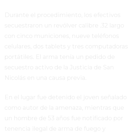
EL
MEJOR
Durante el procedimiento, los efectivos
GIMNASIO
secuestraron un revólver calibre .32 largo
DE
PERGAMINO
con cinco municiones, nueve teléfonos
ENTRENAMIENTOS
celulares, dos tablets y tres computadoras
SPORTCLUB
portátiles. El arma tenía un pedido de
VS.
secuestro activo de la Justicia de San
POWERBODY
CLUB
Nicolás en una causa previa.
EN
PERGAMINO
En el lugar fue detenido el joven señalado
UNNOBA
DESCUENTOS
como autor de la amenaza, mientras que
PRECIO
un hombre de 53 años fue notificado por
GIMNASIO
tenencia ilegal de arma de fuego y
PERGAMINO