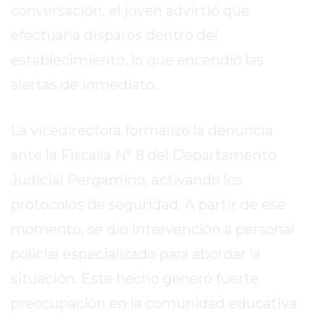
conversación, el joven advirtió que
REPORTERO
DIARIO
efectuaría disparos dentro del
DEPORTIVO
establecimiento, lo que encendió las
ROJAS
alertas de inmediato.
VIRTUAL
NOTICIAS
DE
La vicedirectora formalizó la denuncia
ARRECIFES
ante la Fiscalía N° 8 del Departamento
ZÁRATE
Judicial Pergamino, activando los
Y
CAMPANA
protocolos de seguridad. A partir de ese
NOTICIAS
momento, se dio intervención a personal
DE
policial especializado para abordar la
ZÁRATE
situación. Este hecho generó fuerte
NOTICIAS
DE
preocupación en la comunidad educativa
CAMPANA