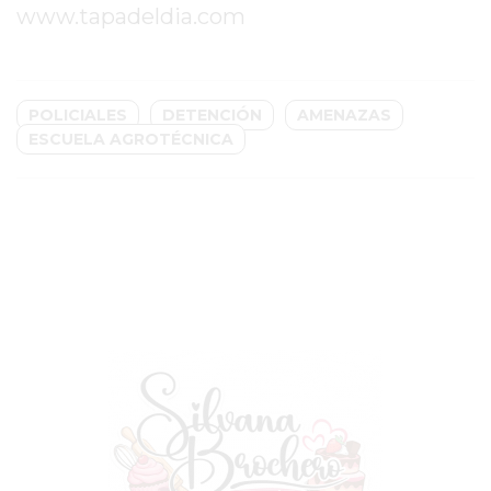
www.tapadeldia.com
GIMNASIO
EN
PERGAMINO
CON
POLICIALES
DETENCIÓN
AMENAZAS
ESCUELA AGROTÉCNICA
BUENOS
PROFESORES
GIMNASIO
PERGAMINO
SUPLEMENTOS
DEPORTIVOS
EN
PERGAMINO
¿DÓNDE
COMPRAR
CREATINA
EN