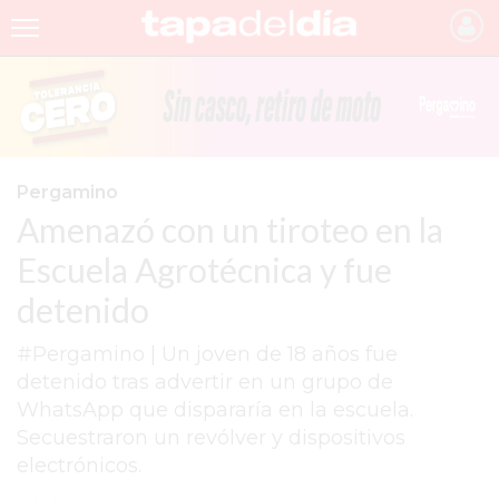
INICIO
NOTICIAS RECIENTES
GRUPO INFOPBA
Pergamino
Amenazó con un tiroteo en la
PERGAMINO
Escuela Agrotécnica y fue
PROVINCIA
detenido
PAIS
#Pergamino | Un joven de 18 años fue
SAN NICOLÁS
detenido tras advertir en un grupo de
ULTIMAS NOTICIAS
WhatsApp que dispararía en la escuela.
Secuestraron un revólver y dispositivos
FARMACIAS
electrónicos.
TEMAS DESTACADOS