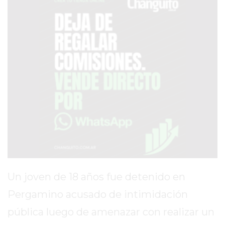
SERVICIOS
PRONÓSTICO
AVISOS FÚNEBRES
AYUDA
TÉRMINOS
Y
CONDICIONES
POLÍTICAS
DE
Un joven de 18 años fue detenido en
PRIVACIDAD
Pergamino acusado de intimidación
MAPA
pública luego de amenazar con realizar un
DEL