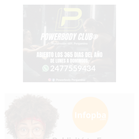
TIENDA
ONLINE
GRATIS
BON
YOGURT
-
YOGURTERIA
EN
PERGAMINO
LA
ALTERNATIVA
A
TIENDA
NUBE
Y
SHOPIFY:
CÓMO