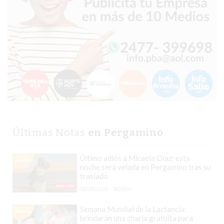
CHANGUITO.COM.AR
DEMOCRATIZA
EL
COMERCIO
POR
WHATSAPP
CATÁLOGO
DE
WHATSAPP
ONLINE
Últimas Notas
en Pergamino
EN
PERGAMINO:
Último adiós a Micaela Díaz: esta
LA
noche será velada en Pergamino tras su
ALTERNATIVA
traslado
PARA
06/08/2026 - 18:25hs.
QUE
Semana Mundial de la Lactancia:
LOS
brindarán una charla gratuita para