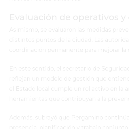
GIMNASIO
DE
Evaluación de operativos y 
PERGAMINO
Asimismo, se evaluaron las medidas preve
ENTRENAMIENTOS
SPORTCLUB
distintos puntos de la ciudad. Las autori
VS.
coordinación permanente para mejorar la 
POWERBODY
CLUB
EN
En este sentido, el secretario de Segurida
PERGAMINO
reflejan un modelo de gestión que entien
UNNOBA
el Estado local cumple un rol activo en la 
DESCUENTOS
herramientas que contribuyan a la prevenci
PRECIO
GIMNASIO
PERGAMINO
Además, subrayó que Pergamino continúa 
2026
presencia, planificación y trabajo conjunto