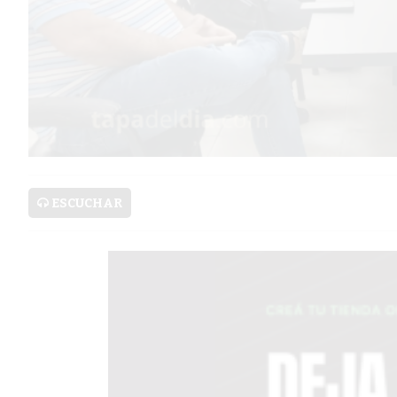
PRONÓSTICO
AVISOS FÚNEBRES
AYUDA
TÉRMINOS
Y
ESCUCHAR
CONDICIONES
POLÍTICAS
DE
PRIVACIDAD
MAPA
DEL
SITIO
PUBLICITÁ