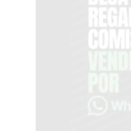
EN
TAPA
DEL
DIA
DIARIO
NORTE
HOY
GRUPO
DE
MEDIOS
INFOPBA
NOTICIAS
DE
SALTO
DIARIO
REPORTERO