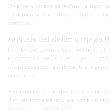
DE
Durante la jornada, se reafirmó la importa
LA
fundamental para fortalecer la prevención d
CRUZ
territorio.
COLÓN
(BUENOS
AIRES)
Análisis del delito y mapa d
RESULTADOS
Uno de los ejes centrales del encuentro fue
DE
LOTERÍAS
registrados en los últimos meses. A partir 
Y
modalidades y zonas críticas, lo que permi
QUINIELAS
operativas.
DE
HOY
PERGAMINO
Este enfoque técnico posibilita una planif
HOY
distribución de los recursos, con el objeti
EL
nuevos hechos delictivos.
MEJOR