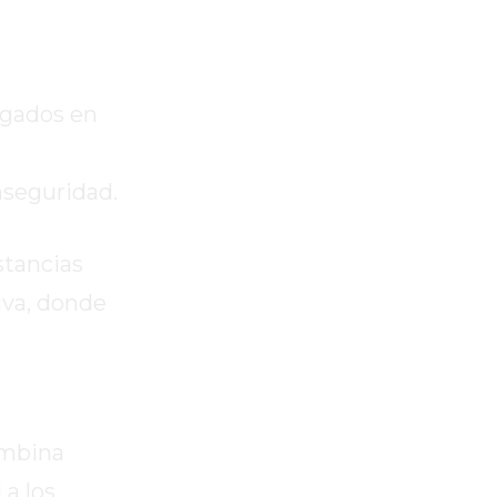
egados en
nseguridad.
stancias
iva, donde
ombina
 a los