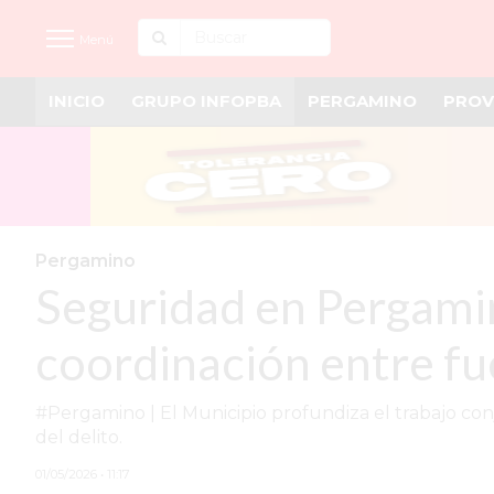
Menú
INICIO
GRUPO INFOPBA
PERGAMINO
PROV
INICIO
NOTICIAS RECIENTES
GRUPO INFOPBA
PERGAMINO
Pergamino
Seguridad en Pergamino
PROVINCIA
PAIS
coordinación entre fu
SAN NICOLÁS
#Pergamino | El Municipio profundiza el trabajo conju
ULTIMAS NOTICIAS
del delito.
FARMACIAS
01/05/2026 • 11:17