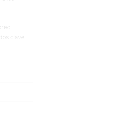
oreo
dos clave