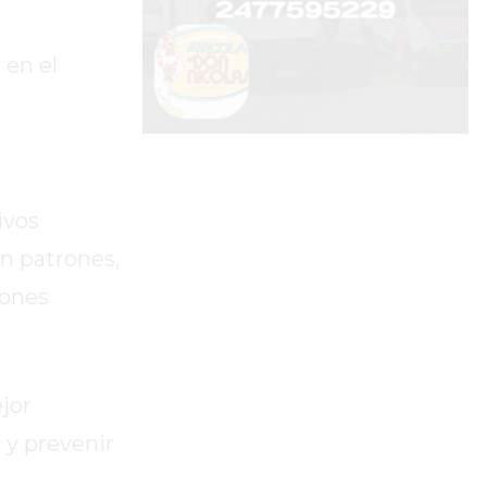
 en el
ivos
on patrones,
iones
jor
 y prevenir