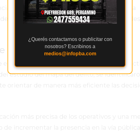
ncia del trabajo articulado como herramienta
el delito y optimizar los recursos disponibles
¿Querés contactarnos o publicitar con
nosotros? Escribinos a
e zonas críticas
medios@infopba.com
 el análisis criminológico de los hechos delict
del estudio del mapa del delito, se identificar
te orientar de manera más eficiente las decis
icación más precisa de los operativos y una me
vo de incrementar la presencia en la vía pública