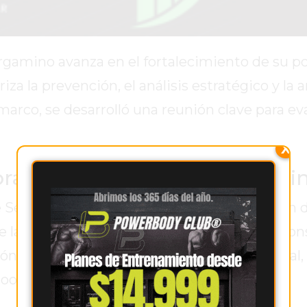
amino avanza en el fortalecimiento de su pol
 la prevención, el análisis estratégico y la a
marco, se desarrolló una reunión clave para eva
X
orar la seguridad en Pergami
 Seguridad local y contó con la participación 
 la Provincia de Buenos Aires, junto a respon
nión fue encabezada por el jefe departamental
oordinación entre los distintos actores.