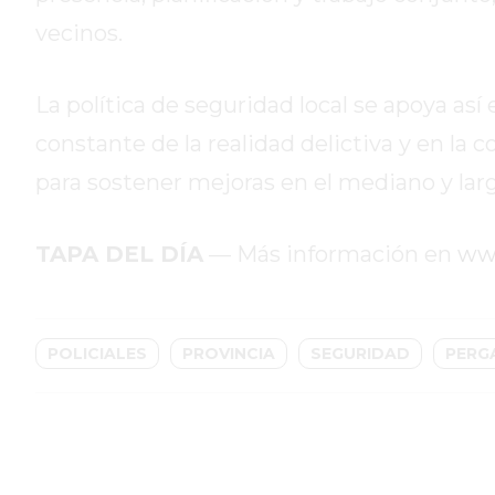
GIMNASIOS
vecinos.
ABIERTOS
HOY
EN
La política de seguridad local se apoya a
PERGAMINO
constante de la realidad delictiva y en la
GIMNASIO
para sostener mejoras en el mediano y larg
EN
PERGAMINO
CON
TAPA DEL DÍA
— Más información en
ww
PLANES
PERSONALIZADOS
DÓNDE
POLICIALES
PROVINCIA
SEGURIDAD
PERG
HACER
MUSCULACIÓN
EN
PERGAMINO
MEJOR