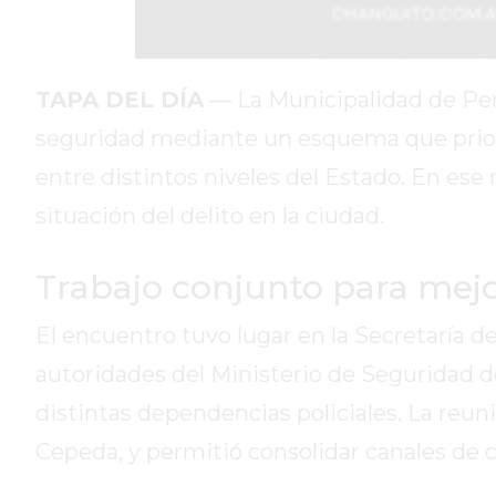
DIARIO
DEPORTIVO
ROJAS
VIRTUAL
TAPA DEL DÍA
— La Municipalidad de Perg
NOTICIAS
seguridad mediante un esquema que prioriza
DE
entre distintos niveles del Estado. En ese 
ARRECIFES
situación del delito en la ciudad.
ZÁRATE
Y
CAMPANA
Trabajo conjunto para mej
NOTICIAS
El encuentro tuvo lugar en la Secretaría de
DE
ZÁRATE
autoridades del Ministerio de Seguridad de
NOTICIAS
distintas dependencias policiales. La reu
DE
Cepeda, y permitió consolidar canales de c
CAMPANA
EXALTACIÓN