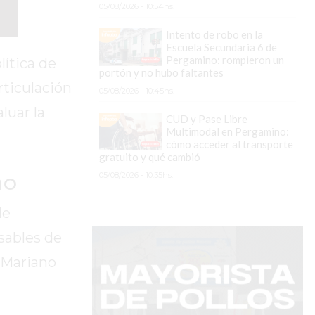
05/08/2026 - 10:54hs.
Intento de robo en la
Escuela Secundaria 6 de
Pergamino: rompieron un
ítica de
portón y no hubo faltantes
rticulación
05/08/2026 - 10:45hs.
luar la
CUD y Pase Libre
Multimodal en Pergamino:
cómo acceder al transporte
gratuito y qué cambió
no
05/08/2026 - 10:35hs.
de
sables de
, Mariano