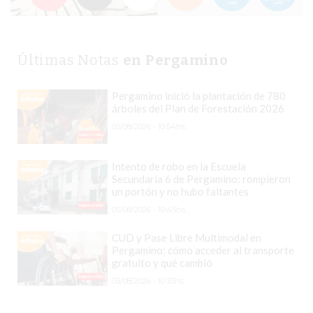
PERGAMINO
YOGURT
HELADO
Últimas Notas
en Pergamino
VIVERE
BENE
Pergamino inició la plantación de 780
-
árboles del Plan de Forestación 2026
ENVIOS
05/08/2026 - 10:54hs.
A
DOMICILIO
Intento de robo en la Escuela
PEDIR
Secundaria 6 de Pergamino: rompieron
un portón y no hubo faltantes
YOGUR
05/08/2026 - 10:45hs.
HELADO
VIVERE
CUD y Pase Libre Multimodal en
BENE
Pergamino: cómo acceder al transporte
gratuito y qué cambió
PERGAMINO
05/08/2026 - 10:35hs.
A
DOMICILIO!