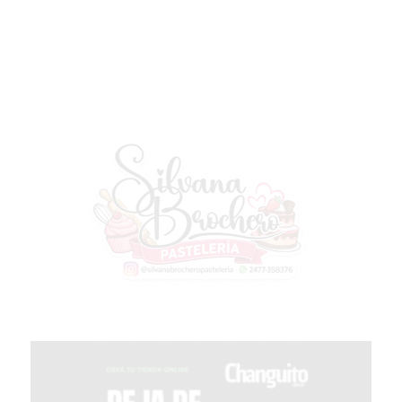
EL
COMERCIO
POR
WHATSAPP
CATÁLOGO
DE
WHATSAPP
ONLINE
EN
PERGAMINO:
LA
ALTERNATIVA
PARA
QUE
LOS
COMERCIOS
VENDAN