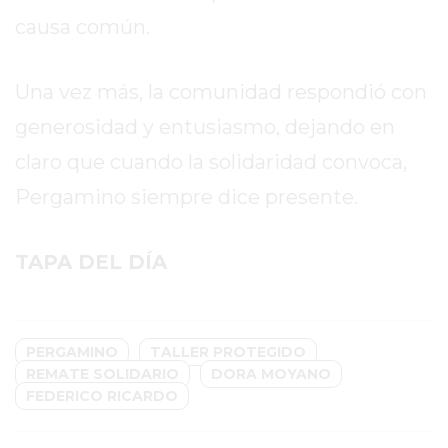
GRATIS
causa común.
BON
YOGURT
Una vez más, la comunidad respondió con
-
YOGURTERIA
generosidad y entusiasmo, dejando en
EN
claro que cuando la solidaridad convoca,
PERGAMINO
Pergamino siempre dice presente.
LA
ALTERNATIVA
A
TAPA DEL DÍA
TIENDA
NUBE
Y
PERGAMINO
TALLER PROTEGIDO
SHOPIFY:
REMATE SOLIDARIO
DORA MOYANO
CÓMO
FEDERICO RICARDO
CHANGUITO.COM.AR
DEMOCRATIZA