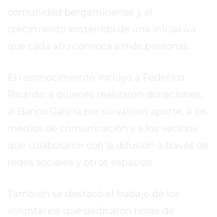
GIMNASIOS
comunidad pergaminense y el
ABIERTOS
HOY
crecimiento sostenido de una iniciativa
EN
que cada año convoca a más personas.
PERGAMINO
GIMNASIO
El reconocimiento incluyó a Federico
EN
PERGAMINO
Ricardo, a quienes realizaron donaciones,
CON
al Banco Galicia por su valioso aporte, a los
PLANES
medios de comunicación y a los vecinos
PERSONALIZADOS
DÓNDE
que colaboraron con la difusión a través de
HACER
redes sociales y otros espacios.
MUSCULACIÓN
EN
También se destacó el trabajo de los
PERGAMINO
MEJOR
voluntarios que dedicaron horas de