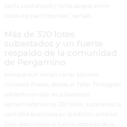
tanta cordialidad y tanta alegría entre
GIMNASIO
DE
todos los participantes”, señaló.
PERGAMINO
ENTRENAMIENTOS
Más de 320 lotes
SPORTCLUB
subastados y un fuerte
VS.
respaldo de la comunidad
POWERBODY
CLUB
de Pergamino
EN
Aunque aún restan cerrar algunos
PERGAMINO
UNNOBA
números finales, desde el Taller Protegido
DESCUENTOS
adelantaron que se subastaron
PRECIO
aproximadamente 320 lotes, superando la
GIMNASIO
PERGAMINO
cantidad alcanzada en la edición anterior.
2026
Este dato refleja el fuerte respaldo de la