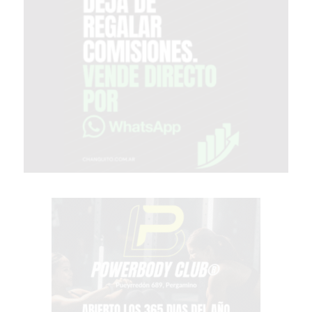
SIN
PAGAR
COMISIONES
CÓMO
CREAR
UNA
TIENDA
ONLINE
EN
PERGAMINO
TIENDA
ONLINE
EN
ROSARIO:
CADA
VEZ
MÁS