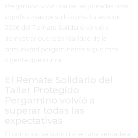
Pergamino vivió una de las jornadas más
EN
TAPA
significativas de su historia. La edición
DEL
2026 del Remate Solidario volvió a
DIA
demostrar que la solidaridad de la
DIARIO
NORTE
comunidad pergaminense sigue más
HOY
vigente que nunca.
GRUPO
DE
El Remate Solidario del
MEDIOS
Taller Protegido
INFOPBA
NOTICIAS
Pergamino volvió a
DE
superar todas las
SALTO
expectativas
DIARIO
REPORTERO
El domingo se convirtió en una verdadera