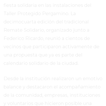
DIARIO
fiesta solidaria en las instalaciones del
DEPORTIVO
Taller Protegido Pergamino. La
ROJAS
VIRTUAL
decimocuarta edición del tradicional
NOTICIAS
Remate Solidario, organizado junto a
DE
Federico Ricardo, reunió a cientos de
ARRECIFES
vecinos que participaron activamente de
ZÁRATE
Y
una propuesta que ya es parte del
CAMPANA
calendario solidario de la ciudad.
NOTICIAS
DE
ZÁRATE
Desde la institución realizaron un emotivo
NOTICIAS
balance y destacaron el acompañamiento
DE
de la comunidad, empresas, instituciones
CAMPANA
y voluntarios que hicieron posible una
EXALTACIÓN