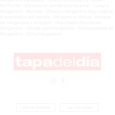
Pergamino Facebook
-
CASOS POLICIALES -
ALFA
HAMBURGUESAS
NOTICIAS – Estamos en donde querés estar
-
Canal 4
¡HACÉ
Pergamino - Noticias
-
Clima en Pergamino hoy: Cuál es
TU
el pronóstico del tiempo
-
Pergamino Virtual - Noticias
de Pergamino y la region
-
Resultados Elecciones
PEDIDO
Pergamino
-
Dónde Voto Pergamino
-
Municipalidad de
POR
Pergamino
-
Clima Pergamino
DELIVERY!
BAJONEANDO
BURGERS
¡PEDIR
POR
DELIVERY!
-
PERGAMINO
MILES
DE
COMERCIOS
Ultimas Noticias
Las más vistas
EN