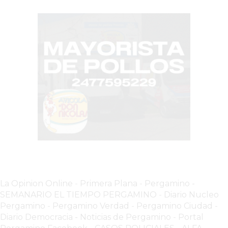
YOGURT
HELADO
-
ENVIOS
A
DOMICILIO
EN
PERGAMINO
BON
YOGURT
-
PERGAMINO
-
ENVIOS
La Opinion Online
-
Primera Plana
-
Pergamino -
A
SEMANARIO EL TIEMPO PERGAMINO
-
Diario Nucleo
Pergamino
-
Pergamino Verdad
-
Pergamino Ciuda
d
-
DOMICILIO
Diario Democracia - Noticias de Pergamino
-
Portal
LUTOVA