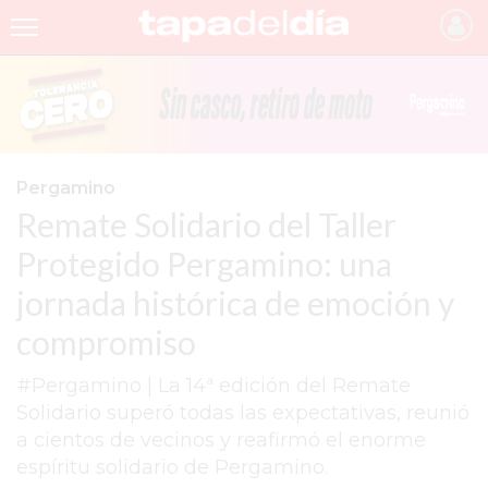
INICIO
NOTICIAS RECIENTES
GRUPO INFOPBA
Pergamino
Remate Solidario del Taller
PERGAMINO
Protegido Pergamino: una
PROVINCIA
jornada histórica de emoción y
PAIS
compromiso
SAN NICOLÁS
#Pergamino | La 14ª edición del Remate
ULTIMAS NOTICIAS
Solidario superó todas las expectativas, reunió
FARMACIAS
a cientos de vecinos y reafirmó el enorme
espíritu solidario de Pergamino.
TEMAS DESTACADOS