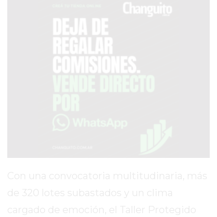
PRONÓSTICO
AVISOS FÚNEBRES
AYUDA
TÉRMINOS
Y
CONDICIONES
POLÍTICAS
DE
PRIVACIDAD
Con una convocatoria multitudinaria, más
MAPA
DEL
de 320 lotes subastados y un clima
SITIO
cargado de emoción, el Taller Protegido
PUBLICITÁ