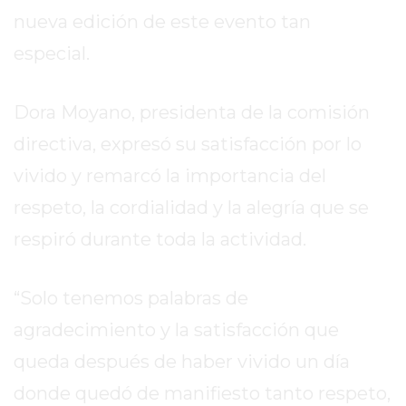
DE
nueva edición de este evento tan
LA
especial.
CRUZ
COLÓN
Dora Moyano, presidenta de la comisión
(BUENOS
AIRES)
directiva, expresó su satisfacción por lo
RESULTADOS
vivido y remarcó la importancia del
DE
respeto, la cordialidad y la alegría que se
LOTERÍAS
Y
respiró durante toda la actividad.
QUINIELAS
DE
“Solo tenemos palabras de
HOY
agradecimiento y la satisfacción que
PERGAMINO
HOY
queda después de haber vivido un día
EL
donde quedó de manifiesto tanto respeto,
MEJOR