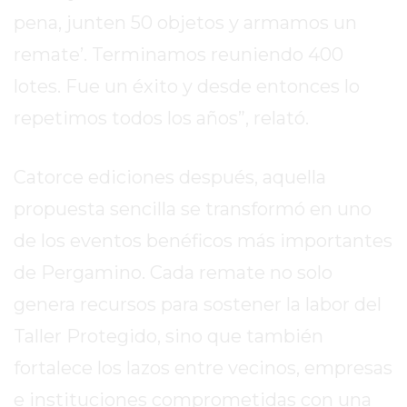
COMPRAR
pena, junten 50 objetos y armamos un
PROTEÍNA
remate’. Terminamos reuniendo 400
EN
lotes. Fue un éxito y desde entonces lo
PERGAMINO?
POWERBODY
repetimos todos los años”, relató.
NUTRITION:
LA
Catorce ediciones después, aquella
TIENDA
propuesta sencilla se transformó en uno
DE
SUPLEMENTOS
de los eventos benéficos más importantes
DEPORTIVOS
de Pergamino. Cada remate no solo
LÍDER
EN
genera recursos para sostener la labor del
PERGAMINO
Taller Protegido, sino que también
CREAR
fortalece los lazos entre vecinos, empresas
TIENDA
e instituciones comprometidas con una
ONLINE