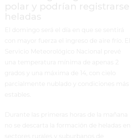
polar y podrían registrarse
EXALTACIÓN
heladas
DE
LA
El domingo será el día en que se sentirá
CRUZ
con mayor fuerza el ingreso de aire frío. El
COLÓN
(BUENOS
Servicio Meteorológico Nacional prevé
AIRES)
una temperatura mínima de apenas 2
RESULTADOS
grados y una máxima de 14, con cielo
DE
parcialmente nublado y condiciones más
LOTERÍAS
Y
estables.
QUINIELAS
DE
Durante las primeras horas de la mañana
HOY
PERGAMINO
no se descarta la formación de heladas en
HOY
sectores rurales y suburbanos de