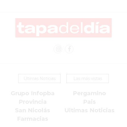
COMERCIOS
VENDAN
SIN
PAGAR
COMISIONES
CÓMO
CREAR
UNA
TIENDA
ONLINE
EN
Ultimas Noticias
Las más vistas
PERGAMINO
TIENDA
Grupo Infopba
Pergamino
ONLINE
Provincia
Pais
EN
San Nicolás
Ultimas Noticias
ROSARIO:
Farmacias
CADA