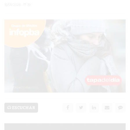
15/05/2026 • 17:39
PERGAMINO
MUNICIPALIDAD
SUBE
TEATRO SAN MARTÍN
SEMANA MUNDIAL DE
LA LACTANCIA
CUD
SECRETARÍA DE SALUD
DE LA MUNICIPALIDAD DE
ESCUCHAR
PERGAMINO