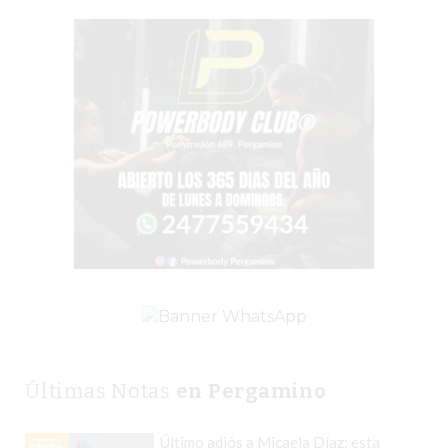
PERGAMINO?
¿DÓNDE
COMPRAR
PROTEÍNA
EN
PERGAMINO?
POWERBODY
NUTRITION:
LA
TIENDA
DE
SUPLEMENTOS
DEPORTIVOS
LÍDER
EN
Últimas Notas
en Pergamino
PERGAMINO
CREAR
Último adiós a Micaela Díaz: esta