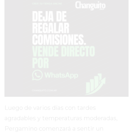
SERVICIOS
PRONÓSTICO
AVISOS FÚNEBRES
AYUDA
TÉRMINOS
Y
CONDICIONES
POLÍTICAS
DE
Luego de varios días con tardes
PRIVACIDAD
agradables y temperaturas moderadas,
MAPA
DEL
Pergamino comenzará a sentir un