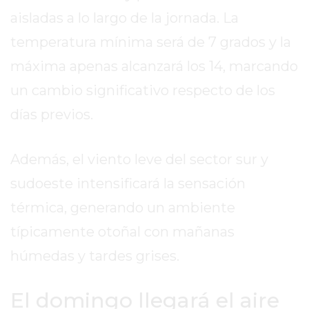
REPORTERO
aisladas a lo largo de la jornada. La
DIARIO
temperatura mínima será de 7 grados y la
DEPORTIVO
máxima apenas alcanzará los 14, marcando
ROJAS
VIRTUAL
un cambio significativo respecto de los
NOTICIAS
días previos.
DE
ARRECIFES
Además, el viento leve del sector sur y
ZÁRATE
Y
sudoeste intensificará la sensación
CAMPANA
térmica, generando un ambiente
NOTICIAS
típicamente otoñal con mañanas
DE
ZÁRATE
húmedas y tardes grises.
NOTICIAS
DE
El domingo llegará el aire
CAMPANA