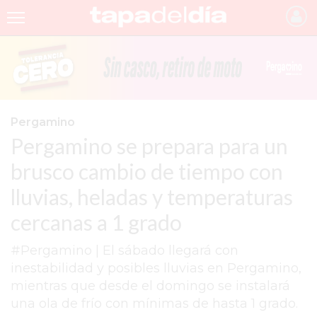
INICIO
NOTICIAS RECIENTES
GRUPO INFOPBA
Pergamino
Pergamino se prepara para un
PERGAMINO
brusco cambio de tiempo con
PROVINCIA
lluvias, heladas y temperaturas
PAIS
cercanas a 1 grado
SAN NICOLÁS
#Pergamino | El sábado llegará con
ULTIMAS NOTICIAS
inestabilidad y posibles lluvias en Pergamino,
FARMACIAS
mientras que desde el domingo se instalará
una ola de frío con mínimas de hasta 1 grado.
TEMAS DESTACADOS