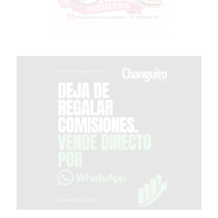
GIMNASIO
EN
PERGAMINO
CON
BUENOS
PROFESORES
GIMNASIO
PERGAMINO
SUPLEMENTOS
DEPORTIVOS
EN
PERGAMINO
¿DÓNDE
COMPRAR
CREATINA
EN