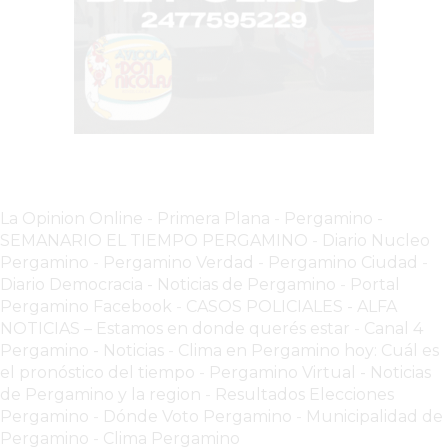
CHANGUITO.COM.AR
DEMOCRATIZA
EL
COMERCIO
POR
WHATSAPP
CATÁLOGO
DE
WHATSAPP
La Opinion Online
-
Primera Plana
-
Pergamino -
SEMANARIO EL TIEMPO PERGAMINO
-
Diario Nucleo
ONLINE
Pergamino
-
Pergamino Verdad
-
Pergamino Ciuda
d
-
EN
Diario Democracia - Noticias de Pergamino
-
Portal
PERGAMINO:
Pergamino Facebook
-
CASOS POLICIALES -
ALFA
LA
NOTICIAS – Estamos en donde querés estar
-
Canal 4
ALTERNATIVA
Pergamino - Noticias
-
Clima en Pergamino hoy: Cuál es
PARA
el pronóstico del tiempo
-
Pergamino Virtual - Noticias
de Pergamino y la region
-
Resultados Elecciones
QUE
Pergamino
-
Dónde Voto Pergamino
-
Municipalidad de
LOS
Pergamino
-
Clima Pergamino