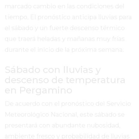
SITIO
marcado cambio en las condiciones del
PUBLICITÁ
tiempo. El pronóstico anticipa lluvias para
EN
TAPA
el sábado y un fuerte descenso térmico
DEL
que traerá heladas y mañanas muy frías
DIA
durante el inicio de la próxima semana.
DIARIO
NORTE
Sábado con lluvias y
HOY
descenso de temperatura
GRUPO
DE
en Pergamino
MEDIOS
INFOPBA
De acuerdo con el pronóstico del Servicio
NOTICIAS
Meteorológico Nacional, este sábado se
DE
presentará con abundante nubosidad,
SALTO
ambiente fresco y probabilidad de lluvias
DIARIO