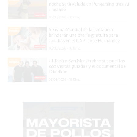
TIENDA
noche será velada en Pergamino tras su
ONLINE
traslado
GRATIS
06/08/2026 - 18:25hs.
BON
Semana Mundial de la Lactancia:
YOGURT
brindarán una charla gratuita para
familias en el CAPI José Hernández
-
06/08/2026 - 18:18hs.
YOGURTERIA
EN
El Teatro San Martín abre sus puertas
PERGAMINO
con visitas guiadas y el documental de
Divididos
LA
06/08/2026 - 18:13hs.
ALTERNATIVA
A
TIENDA
NUBE
Y
SHOPIFY:
CÓMO