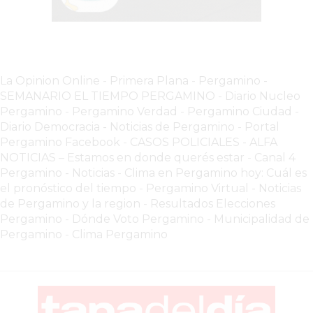
VEZ
MÁS
COMERCIOS
VENDEN
POR
La Opinion Online
-
Primera Plana
-
Pergamino -
WHATSAPP
SEMANARIO EL TIEMPO PERGAMINO
-
Diario Nucleo
SIN
Pergamino
-
Pergamino Verdad
-
Pergamino Ciuda
d
-
Diario Democracia - Noticias de Pergamino
-
Portal
PAGAR
Pergamino Facebook
-
CASOS POLICIALES -
ALFA
COMISIONES
NOTICIAS – Estamos en donde querés estar
-
Canal 4
POR
Pergamino - Noticias
-
Clima en Pergamino hoy: Cuál es
PEDIDO
el pronóstico del tiempo
-
Pergamino Virtual - Noticias
MÜNNA
de Pergamino y la region
-
Resultados Elecciones
Pergamino
-
Dónde Voto Pergamino
-
Municipalidad de
GELATERIA
Pergamino
-
Clima Pergamino
A
DOMICILIO
-
PEDIR
ONLINE