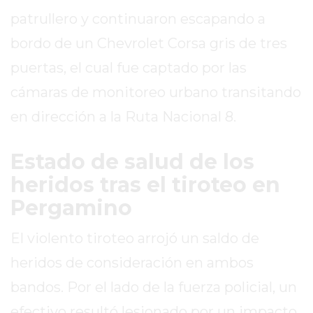
patrullero y continuaron escapando a
EXALTACIÓN
DE
bordo de un Chevrolet Corsa gris de tres
LA
puertas, el cual fue captado por las
CRUZ
cámaras de monitoreo urbano transitando
COLÓN
(BUENOS
en dirección a la Ruta Nacional 8.
AIRES)
RESULTADOS
Estado de salud de los
DE
heridos tras el tiroteo en
LOTERÍAS
Pergamino
Y
QUINIELAS
El violento tiroteo arrojó un saldo de
DE
heridos de consideración en ambos
HOY
PERGAMINO
bandos. Por el lado de la fuerza policial, un
HOY
efectivo resultó lesionado por un impacto