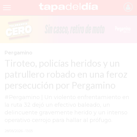
INICIO
NOTICIAS RECIENTES
GRUPO INFOPBA
Pergamino
Tiroteo, policías heridos y un
PERGAMINO
patrullero robado en una feroz
PROVINCIA
persecución por Pergamino
PAIS
#Pergamino | Un violento enfrentamiento en
SAN NICOLÁS
la ruta 32 dejó un efectivo baleado, un
ULTIMAS NOTICIAS
delincuente gravemente herido y un intenso
operativo cerrojo para hallar al prófugo.
FARMACIAS
28/05/2026 • 13:05
TEMAS DESTACADOS