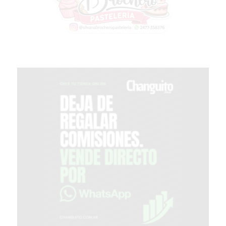
PERGAMINO?
¿DÓNDE
COMPRAR
PROTEÍNA
EN
PERGAMINO?
POWERBODY
NUTRITION:
LA
TIENDA
DE
SUPLEMENTOS
DEPORTIVOS
LÍDER
EN
PERGAMINO
CREAR