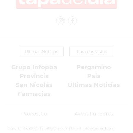
EN
PERGAMINO
YOGURT
HELADO
VIVERE
BENE
Ultimas Noticias
Las más vistas
-
ENVIOS
Grupo Infopba
Pergamino
A
Provincia
Pais
DOMICILIO
San Nicolás
Ultimas Noticias
PEDIR
Farmacias
YOGUR
HELADO
VIVERE
Pronóstico
Avisos Fúnebres
BENE
PERGAMINO
Copyright @2025 TapaDelDia.com | Email: info.pba@aol.com
A