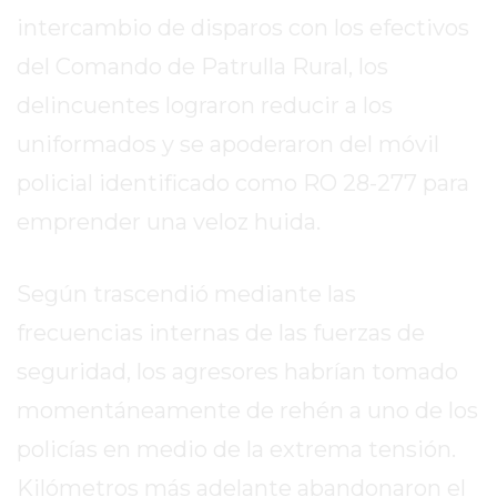
REPORTERO
intercambio de disparos con los efectivos
DIARIO
del Comando de Patrulla Rural, los
DEPORTIVO
delincuentes lograron reducir a los
ROJAS
VIRTUAL
uniformados y se apoderaron del móvil
NOTICIAS
policial identificado como RO 28-277 para
DE
emprender una veloz huida.
ARRECIFES
ZÁRATE
Y
Según trascendió mediante las
CAMPANA
frecuencias internas de las fuerzas de
NOTICIAS
seguridad, los agresores habrían tomado
DE
momentáneamente de rehén a uno de los
ZÁRATE
NOTICIAS
policías en medio de la extrema tensión.
DE
Kilómetros más adelante abandonaron el
CAMPANA