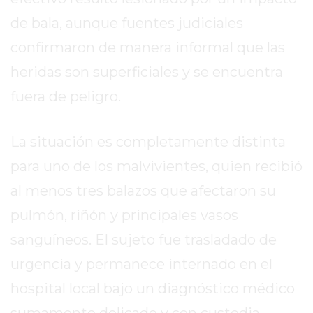
EL
de bala, aunque fuentes judiciales
MEJOR
GIMNASIO
confirmaron de manera informal que las
DE
heridas son superficiales y se encuentra
PERGAMINO
fuera de peligro.
ENTRENAMIENTOS
SPORTCLUB
VS.
La situación es completamente distinta
POWERBODY
para uno de los malvivientes, quien recibió
CLUB
al menos tres balazos que afectaron su
EN
PERGAMINO
pulmón, riñón y principales vasos
UNNOBA
sanguíneos. El sujeto fue trasladado de
DESCUENTOS
urgencia y permanece internado en el
PRECIO
hospital local bajo un diagnóstico médico
GIMNASIO
PERGAMINO
sumamente delicado y con custodia