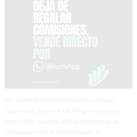
SERVICIOS
PRONÓSTICO
AVISOS FÚNEBRES
AYUDA
TÉRMINOS
Y
CONDICIONES
POLÍTICAS
Un violento enfrentamiento armado
DE
sacudió la zona sur de Pergamino este
PRIVACIDAD
miércoles, cuando dos sospechosos se
MAPA
DEL
tirotearon con la Policía Rural. El