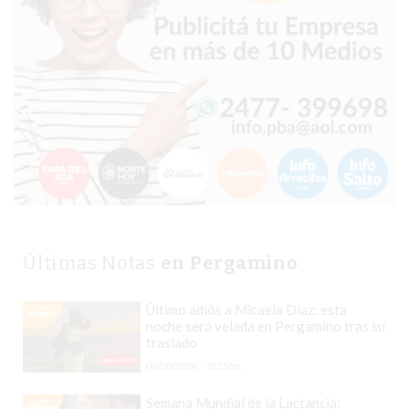
CHANGUITO.COM.AR
DEMOCRATIZA
EL
COMERCIO
POR
WHATSAPP
CATÁLOGO
DE
WHATSAPP
ONLINE
EN
Últimas Notas
en Pergamino
PERGAMINO:
LA
Último adiós a Micaela Díaz: esta
ALTERNATIVA
noche será velada en Pergamino tras su
PARA
traslado
QUE
06/08/2026 - 18:25hs.
LOS
Semana Mundial de la Lactancia: