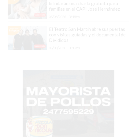
COMERCIOS
brindarán una charla gratuita para
VENDAN
familias en el CAPI José Hernández
SIN
06/08/2026 - 18:18hs.
PAGAR
El Teatro San Martín abre sus puertas
COMISIONES
con visitas guiadas y el documental de
Divididos
CÓMO
06/08/2026 - 18:13hs.
CREAR
UNA
TIENDA
ONLINE
EN
PERGAMINO
TIENDA
ONLINE
EN
ROSARIO:
CADA