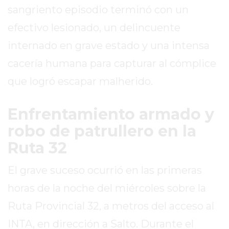
SITIO
sangriento episodio terminó con un
PUBLICITÁ
efectivo lesionado, un delincuente
EN
internado en grave estado y una intensa
TAPA
DEL
cacería humana para capturar al cómplice
DIA
que logró escapar malherido.
DIARIO
NORTE
Enfrentamiento armado y
HOY
robo de patrullero en la
GRUPO
DE
Ruta 32
MEDIOS
INFOPBA
El grave suceso ocurrió en las primeras
NOTICIAS
horas de la noche del miércoles sobre la
DE
Ruta Provincial 32, a metros del acceso al
SALTO
INTA, en dirección a Salto. Durante el
DIARIO