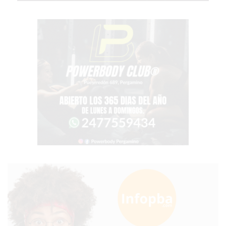
TIENDA
ONLINE
GRATIS
BON
YOGURT
-
YOGURTERIA
EN
PERGAMINO
LA
ALTERNATIVA
A
TIENDA
NUBE
Y
SHOPIFY:
CÓMO