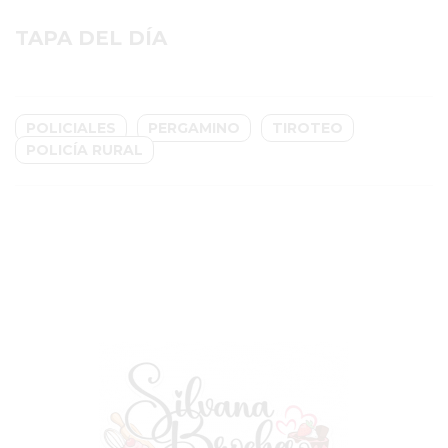
GIMNASIO
TAPA DEL DÍA
EN
PERGAMINO
CON
POLICIALES
PERGAMINO
TIROTEO
BUENOS
POLICÍA RURAL
PROFESORES
GIMNASIO
PERGAMINO
SUPLEMENTOS
DEPORTIVOS
EN
PERGAMINO
¿DÓNDE
COMPRAR
CREATINA
EN