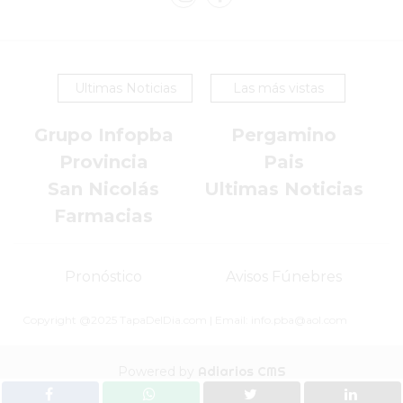
HELADO
VIVERE
BENE
Ultimas Noticias
Las más vistas
-
ENVIOS
Grupo Infopba
Pergamino
A
Provincia
Pais
DOMICILIO
San Nicolás
Ultimas Noticias
PEDIR
YOGUR
Farmacias
HELADO
VIVERE
Pronóstico
Avisos Fúnebres
BENE
PERGAMINO
Copyright @2025 TapaDelDia.com | Email: info.pba@aol.com
A
DOMICILIO!
Powered by
Adiarios CMS
YOGURT
HELADO