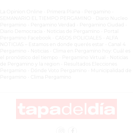
POR
La Opinion Online
-
Primera Plana
-
Pergamino -
WHATSAPP
SEMANARIO EL TIEMPO PERGAMINO
-
Diario Nucleo
SIN
Pergamino
-
Pergamino Verdad
-
Pergamino Ciuda
d
-
PAGAR
Diario Democracia - Noticias de Pergamino
-
Portal
Pergamino Facebook
-
CASOS POLICIALES -
ALFA
COMISIONES
NOTICIAS – Estamos en donde querés estar
-
Canal 4
POR
Pergamino - Noticias
-
Clima en Pergamino hoy: Cuál es
PEDIDO
el pronóstico del tiempo
-
Pergamino Virtual - Noticias
MÜNNA
de Pergamino y la region
-
Resultados Elecciones
GELATERIA
Pergamino
-
Dónde Voto Pergamino
-
Municipalidad de
Pergamino
-
Clima Pergamino
A
DOMICILIO
-
PEDIR
ONLINE
EN
PERGAMINO
YOGURT