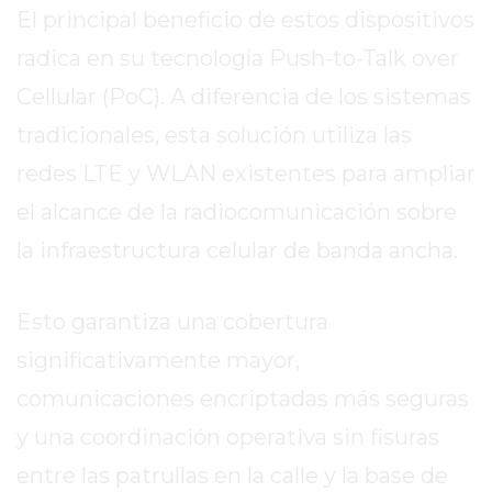
LA
El principal beneficio de estos dispositivos
CRUZ
radica en su tecnología Push-to-Talk over
COLÓN
(BUENOS
Cellular (PoC). A diferencia de los sistemas
AIRES)
tradicionales, esta solución utiliza las
RESULTADOS
redes LTE y WLAN existentes para ampliar
DE
LOTERÍAS
el alcance de la radiocomunicación sobre
Y
la infraestructura celular de banda ancha.
QUINIELAS
DE
Esto garantiza una cobertura
HOY
PERGAMINO
significativamente mayor,
HOY
comunicaciones encriptadas más seguras
EL
y una coordinación operativa sin fisuras
MEJOR
GIMNASIO
entre las patrullas en la calle y la base de