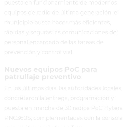
puesta en funcionamiento de modernos
TAPA
DEL
equipos de radio de última generación, el
DIA
municipio busca hacer más eficientes,
DIARIO
rápidas y seguras las comunicaciones del
NORTE
HOY
personal encargado de las tareas de
GRUPO
prevención y control vial.
DE
MEDIOS
Nuevos equipos PoC para
INFOPBA
patrullaje preventivo
NOTICIAS
DE
En los últimos días, las autoridades locales
SALTO
concretaron la entrega, programación y
DIARIO
puesta en marcha de 30 radios PoC Hytera
REPORTERO
DIARIO
PNC360S, complementadas con la consola
DEPORTIVO