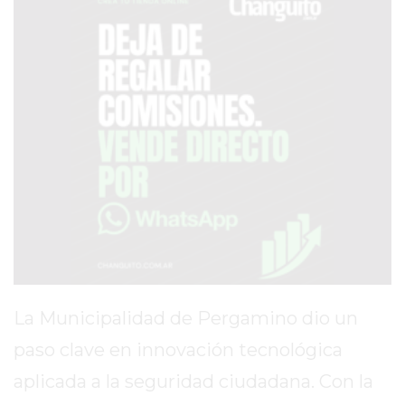
AVISOS FÚNEBRES
AYUDA
TÉRMINOS
Y
CONDICIONES
POLÍTICAS
DE
PRIVACIDAD
MAPA
DEL
La Municipalidad de Pergamino dio un
SITIO
paso clave en innovación tecnológica
PUBLICITÁ
aplicada a la seguridad ciudadana. Con la
EN