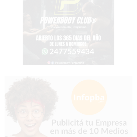
BON
YOGURT
-
YOGURTERIA
EN
PERGAMINO
LA
ALTERNATIVA
A
TIENDA
NUBE
Y
SHOPIFY:
CÓMO
CHANGUITO.COM.AR
DEMOCRATIZA
EL