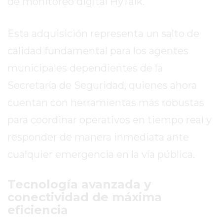
de monitoreo digital HyTalk.
ROJAS
VIRTUAL
Esta adquisición representa un salto de
NOTICIAS
DE
calidad fundamental para los agentes
ARRECIFES
municipales dependientes de la
ZÁRATE
Secretaría de Seguridad, quienes ahora
Y
cuentan con herramientas más robustas
CAMPANA
NOTICIAS
para coordinar operativos en tiempo real y
DE
responder de manera inmediata ante
ZÁRATE
cualquier emergencia en la vía pública.
NOTICIAS
DE
Tecnología avanzada y
CAMPANA
conectividad de máxima
EXALTACIÓN
eficiencia
DE