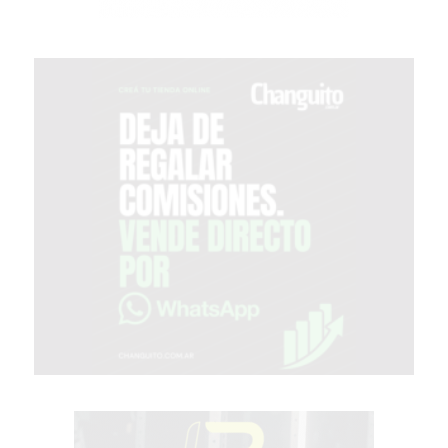
PROTEÍNA
EN
PERGAMINO?
POWERBODY
NUTRITION:
LA
TIENDA
DE
SUPLEMENTOS
DEPORTIVOS
LÍDER
EN
PERGAMINO
CREAR
TIENDA
ONLINE
GRATIS