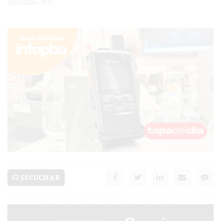
29/05/2026 • 17:17
PERGAMINO
TEATRO SAN MARTÍN
PARAJE PUJOL
HOMICIDIO DE JUAN
IGNACIO BENÍTEZ
JAVIER MARTINEZ
ESPECTÁCULO
MORA GODOY
ESCUCHAR
SERVICIOS
PRONÓSTICO