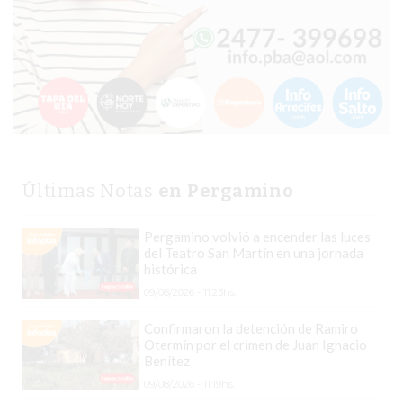
COMERCIO
POR
WHATSAPP
CATÁLOGO
DE
WHATSAPP
ONLINE
EN
Últimas Notas
en Pergamino
PERGAMINO:
LA
Pergamino volvió a encender las luces
ALTERNATIVA
del Teatro San Martín en una jornada
PARA
histórica
QUE
09/08/2026 - 11:23hs.
LOS
Confirmaron la detención de Ramiro
COMERCIOS
Otermín por el crimen de Juan Ignacio
VENDAN
Benítez
SIN
09/08/2026 - 11:19hs.
PAGAR