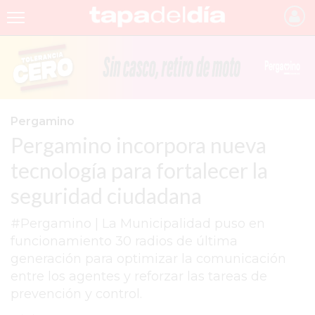
INICIO
NOTICIAS RECIENTES
GRUPO INFOPBA
Pergamino
Pergamino incorpora nueva
PERGAMINO
tecnología para fortalecer la
PROVINCIA
seguridad ciudadana
PAIS
#Pergamino | La Municipalidad puso en
SAN NICOLÁS
funcionamiento 30 radios de última
ULTIMAS NOTICIAS
generación para optimizar la comunicación
entre los agentes y reforzar las tareas de
FARMACIAS
prevención y control.
TEMAS DESTACADOS