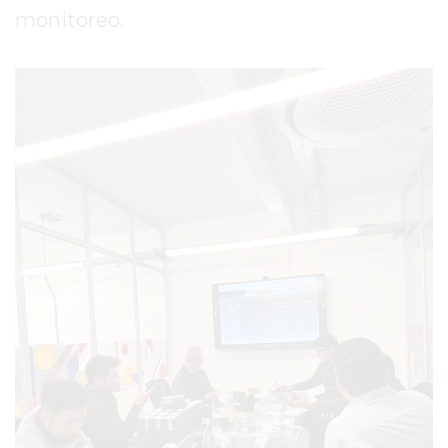
DE
monitoreo.
PERGAMINO
ENTRENAMIENTOS
SPORTCLUB
VS.
POWERBODY
CLUB
EN
PERGAMINO
UNNOBA
DESCUENTOS
PRECIO
GIMNASIO
PERGAMINO
2026
GIMNASIOS
ABIERTOS