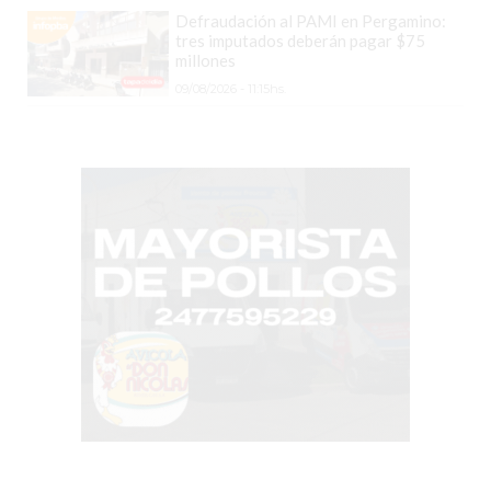
Defraudación al PAMI en Pergamino:
COMISIONES
tres imputados deberán pagar $75
CÓMO
millones
CREAR
09/08/2026 - 11:15hs.
UNA
TIENDA
ONLINE
EN
PERGAMINO
TIENDA
ONLINE
EN
ROSARIO:
CADA
VEZ
MÁS
COMERCIOS
VENDEN