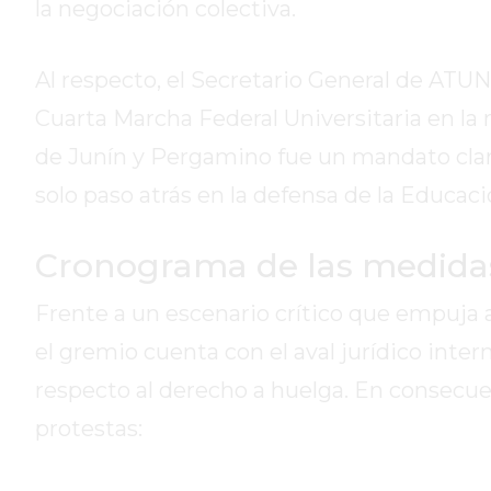
la negociación colectiva.
DE
CAMPANA
EXALTACIÓN
Al respecto, el Secretario General de ATU
DE
Cuarta Marcha Federal Universitaria en la r
LA
de Junín y Pergamino fue un mandato clar
CRUZ
solo paso atrás en la defensa de la Educaci
COLÓN
(BUENOS
AIRES)
Cronograma de las medida
RESULTADOS
DE
Frente a un escenario crítico que empuja a 
LOTERÍAS
el gremio cuenta con el aval jurídico inter
Y
respecto al derecho a huelga. En consecu
QUINIELAS
DE
protestas:
HOY
PERGAMINO