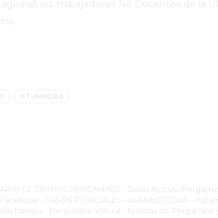
 regional, los trabajadores No Docentes de l
cha.
S
ATUNNOBA
NARIO EL TIEMPO PERGAMINO
-
Diario Nucleo Pergami
o Facebook
-
CASOS POLICIALES -
ALFA NOTICIAS – Estam
 del tiempo
-
Pergamino Virtual - Noticias de Pergamino y