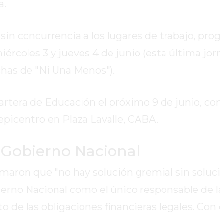
a.
, sin concurrencia a los lugares de trabajo, pr
miércoles 3 y jueves 4 de junio (esta última jo
has de "Ni Una Menos").
cartera de Educación el próximo 9 de junio, con
 epicentro en Plaza Lavalle, CABA.
 Gobierno Nacional
ron que "no hay solución gremial sin solució
erno Nacional como el único responsable de la
o de las obligaciones financieras legales. Con