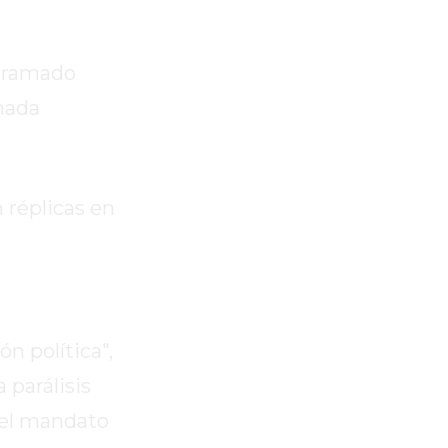
ogramado
rnada
 réplicas en
n política",
 parálisis
 el mandato