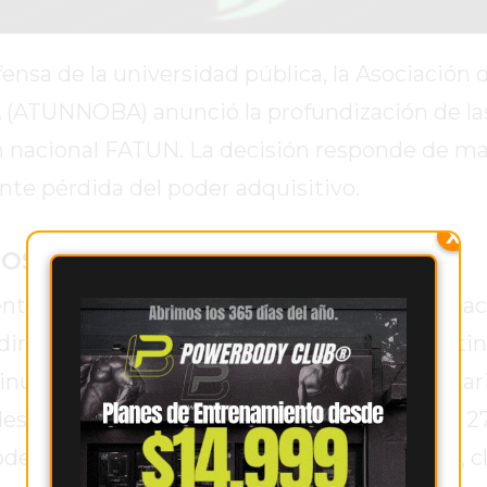
ensa de la universidad pública, la Asociación 
A (ATUNNOBA) anunció la profundización de l
ón nacional FATUN. La decisión responde de m
ante pérdida del poder adquisitivo.
X
aros nacionales de FATUN
entina del Trabajador de las Universidades Nac
s dirigentes regionales Jorge Mendoza y Cristi
nuidad al plan de lucha. Las bases universitar
desde la promulgación de la Ley Nacional N° 2
Poder Ejecutivo dé cumplimiento a la misma, 