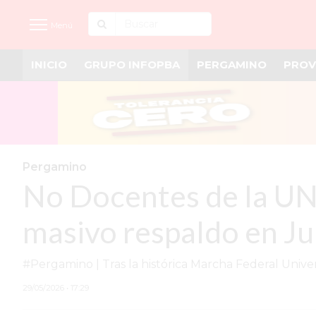
Menú
INICIO
GRUPO INFOPBA
PERGAMINO
PROV
INICIO
NOTICIAS RECIENTES
GRUPO INFOPBA
PERGAMINO
Pergamino
No Docentes de la UNN
PROVINCIA
PAIS
masivo respaldo en J
SAN NICOLÁS
#Pergamino | Tras la histórica Marcha Federal Univer
ULTIMAS NOTICIAS
29/05/2026 • 17:29
FARMACIAS