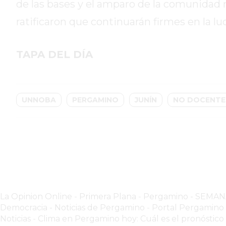
GIMNASIO
de las bases y el amparo de la comunidad
PERGAMINO
ratificaron que continuarán firmes en la lu
2026
GIMNASIOS
TAPA DEL DÍA
ABIERTOS
HOY
EN
PERGAMINO
UNNOBA
PERGAMINO
JUNÍN
NO DOCENTE
GIMNASIO
EN
PERGAMINO
CON
PLANES
PERSONALIZADOS
DÓNDE
La Opinion Online
-
Primera Plana
-
Pergamino - SEMA
HACER
Democracia - Noticias de Pergamino
-
Portal Pergamin
MUSCULACIÓN
Noticias
-
Clima en Pergamino hoy: Cuál es el pronóstico