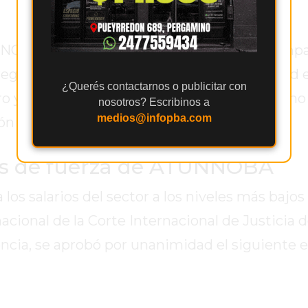
NNOBA, Jorge Mendoza, destacó el fuerte impa
egión: "Ese respaldo histórico de la sociedad e
¿Querés contactarnos o publicitar con
o y explícito de nuestros pueblos para que n
nosotros? Escribinos a
medios@infopba.com
ón Pública".
s de fuerza de ATUNNOBA
los salarios del sector a los niveles más bajos
nacional de la Corte Internacional de Justicia 
encia, se aprobó por unanimidad el siguiente