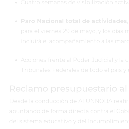
Cuatro semanas de visibilización activ
HOY
EL
Paro Nacional total de actividades
MEJOR
GIMNASIO
para el viernes 29 de mayo, y los días 
DE
incluirá el acompañamiento a las marc
PERGAMINO
ENTRENAMIENTOS
Acciones frente al Poder Judicial y la 
SPORTCLUB
VS.
Tribunales Federales de todo el país y
POWERBODY
CLUB
Reclamo presupuestario al
EN
PERGAMINO
Desde la conducción de ATUNNOBA reafirma
UNNOBA
apuntando de forma directa contra el Gobi
DESCUENTOS
del sistema educativo y del incumplimient
PRECIO