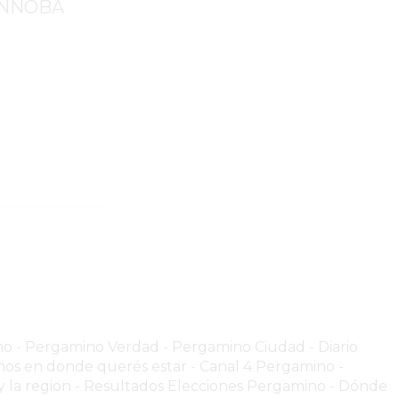
a UNNOBA
no
-
Pergamino Verdad
-
Pergamino Ciuda
d
-
Diario
os en donde querés estar
-
Canal 4 Pergamino -
 la region
-
Resultados Elecciones Pergamino
-
Dónde