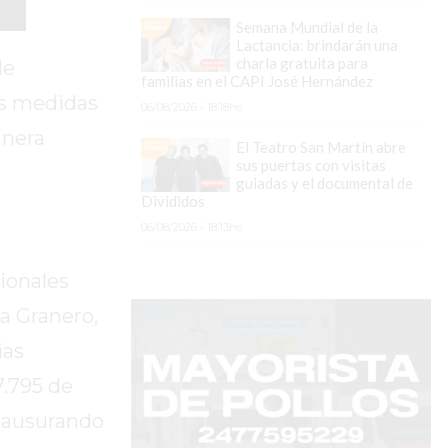
Semana Mundial de la
Lactancia: brindarán una
charla gratuita para
de
familias en el CAPI José Hernández
as medidas
06/08/2026 - 18:18hs.
anera
El Teatro San Martín abre
sus puertas con visitas
guiadas y el documental de
Divididos
06/08/2026 - 18:13hs.
ionales
na Granero,
ias
7.795 de
clausurando