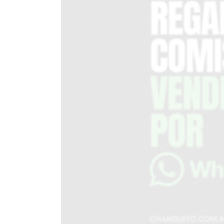
DEL
SITIO
PUBLICITÁ
EN
TAPA
DEL
DIA
DIARIO
NORTE
HOY
GRUPO
DE
MEDIOS
INFOPBA
NOTICIAS
DE
SALTO