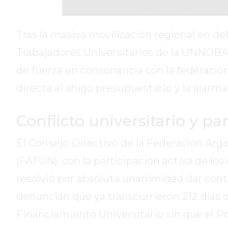
DIARIO
REPORTERO
Tras la masiva movilización regional en def
DIARIO
Trabajadores Universitarios de la UNNOB
DEPORTIVO
de fuerza en consonancia con la federaci
ROJAS
VIRTUAL
directa al ahigo presupuestario y la alarm
NOTICIAS
DE
Conflicto universitario y p
ARRECIFES
ZÁRATE
El Consejo Directivo de la Federación Arg
Y
(FATUN), con la participación activa de lo
CAMPANA
resolvió por absoluta unanimidad dar conti
NOTICIAS
DE
denuncian que ya transcurrieron 212 días 
ZÁRATE
Financiamiento Universitario sin que el 
NOTICIAS