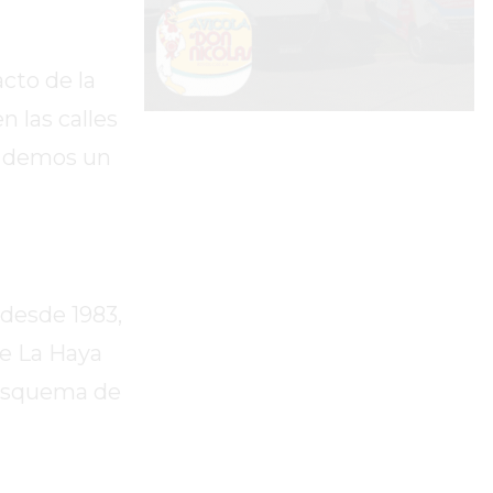
cto de la
n las calles
o demos un
 desde 1983,
de La Haya
 esquema de