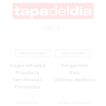
QUE
SEPARA
A
LOS
COMERCIOS
QUE
CRECEN
DE
LOS
Ultimas Noticias
Las más vistas
QUE
SE
Grupo Infopba
Pergamino
QUEDAN
Provincia
Pais
ATRÁS
San Nicolás
Ultimas Noticias
LO
Farmacias
QUE
ESTÁN
HACIENDO
Pronóstico
Avisos Fúnebres