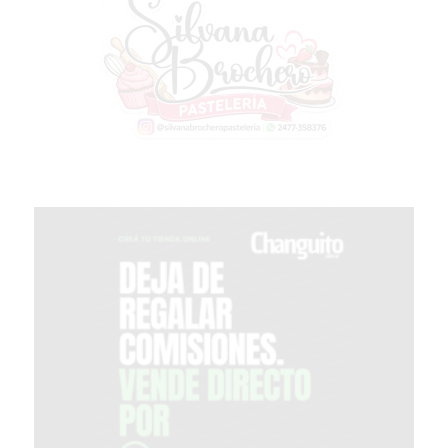
PERGAMINO
YOGURT
HELADO
VIVERE
BENE
-
ENVIOS
A
DOMICILIO
PEDIR
YOGUR
HELADO
VIVERE
BENE
PERGAMINO
A
DOMICILIO!