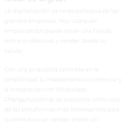
SIN
La digitalización ya no es exclusiva de las
PAGAR
COMISIONES
grandes empresas. Hoy cualquier
CÓMO
emprendedor puede tener una tienda
CREAR
online profesional y vender desde su
UNA
TIENDA
celular.
ONLINE
EN
Con una propuesta centrada en la
PERGAMINO
simplicidad, la independencia comercial y
TIENDA
ONLINE
la integración con WhatsApp,
EN
Changuito.com.ar
se posiciona como una
ROSARIO:
de las plataformas más interesantes para
CADA
VEZ
quienes buscan vender online sin
MÁS