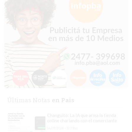
HAMBURGUESAS
¡HACÉ
TU
PEDIDO
POR
DELIVERY!
BAJONEANDO
BURGERS
¡PEDIR
POR
DELIVERY!
-
PERGAMINO
Últimas Notas
en Pais
MILES
DE
Changuito: La IA que arma la tienda
online charlando con el comerciante
COMERCIOS
EN
14/07/2026 - 12:33hs.