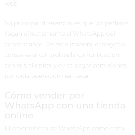
web.
DE
LA
CRUZ
Su principal diferencial es que los pedidos
COLÓN
llegan directamente al WhatsApp del
(BUENOS
comerciante. De esta manera, el negocio
AIRES)
RESULTADOS
conserva el control de la comunicación
DE
con sus clientes y evita pagar comisiones
LOTERÍAS
por cada operación realizada.
Y
QUINIELAS
DE
Cómo vender por
HOY
WhatsApp con una tienda
PERGAMINO
online
HOY
EL
El crecimiento de WhatsApp como canal
MEJOR