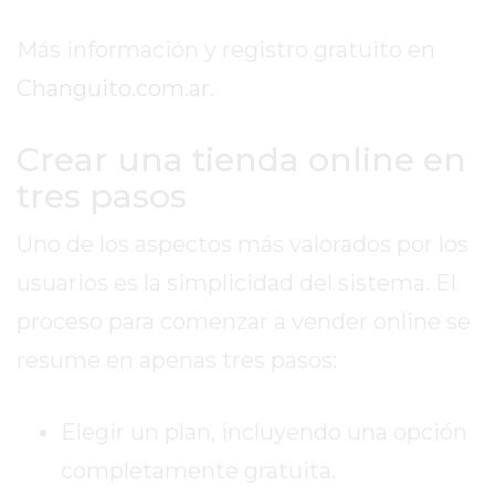
GIMNASIOS
ABIERTOS
Más información y registro gratuito en
HOY
Changuito.com.ar
.
EN
PERGAMINO
Crear una tienda online en
GIMNASIO
EN
tres pasos
PERGAMINO
CON
Uno de los aspectos más valorados por los
PLANES
usuarios es la simplicidad del sistema. El
PERSONALIZADOS
proceso para comenzar a vender online se
DÓNDE
HACER
resume en apenas tres pasos:
MUSCULACIÓN
EN
Elegir un plan, incluyendo una opción
PERGAMINO
completamente gratuita.
MEJOR