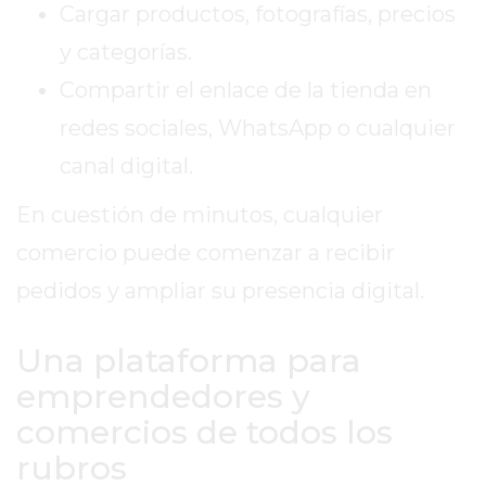
GIMNASIO
Cargar productos, fotografías, precios
DE
y categorías.
PERGAMINO
Compartir el enlace de la tienda en
OPINIONES
GIMNASIO
redes sociales, WhatsApp o cualquier
CERCA
canal digital.
DE
MI
En cuestión de minutos, cualquier
¿CUÁL
comercio puede comenzar a recibir
ES
pedidos y ampliar su presencia digital.
EL
GIMNASIO
Una plataforma para
MÁS
MODERNO
emprendedores y
DE
comercios de todos los
PERGAMINO?
rubros
GIMNASIO