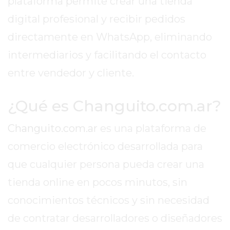
plataforma permite crear una tienda
DIARIO
DEPORTIVO
digital profesional y recibir pedidos
ROJAS
directamente en WhatsApp, eliminando
VIRTUAL
intermediarios y facilitando el contacto
NOTICIAS
DE
entre vendedor y cliente.
ARRECIFES
ZÁRATE
¿Qué es Changuito.com.ar?
Y
CAMPANA
Changuito.com.ar
es una plataforma de
NOTICIAS
comercio electrónico desarrollada para
DE
que cualquier persona pueda crear una
ZÁRATE
tienda online en pocos minutos, sin
NOTICIAS
DE
conocimientos técnicos y sin necesidad
CAMPANA
de contratar desarrolladores o diseñadores
EXALTACIÓN