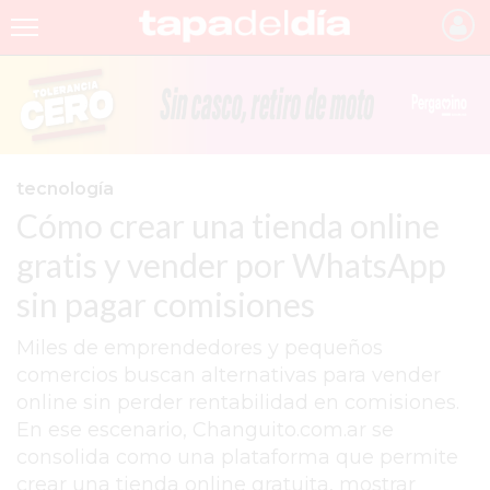
INICIO
NOTICIAS RECIENTES
GRUPO INFOPBA
tecnología
Cómo crear una tienda online
PERGAMINO
gratis y vender por WhatsApp
PROVINCIA
sin pagar comisiones
PAIS
Miles de emprendedores y pequeños
SAN NICOLÁS
comercios buscan alternativas para vender
ULTIMAS NOTICIAS
online sin perder rentabilidad en comisiones.
En ese escenario, Changuito.com.ar se
FARMACIAS
consolida como una plataforma que permite
TEMAS DESTACADOS
crear una tienda online gratuita, mostrar