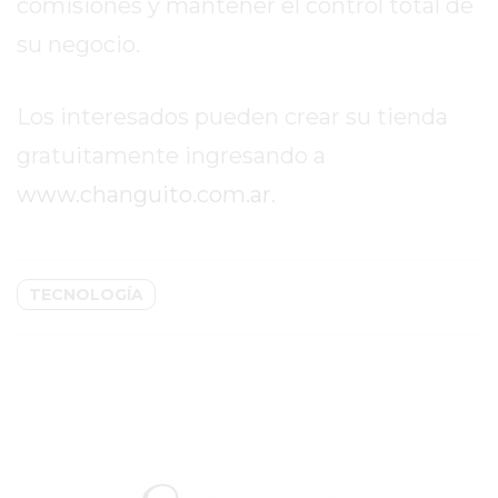
comisiones y mantener el control total de
COMERCIOS
su negocio.
VENDEN
POR
WHATSAPP
Los interesados pueden crear su tienda
SIN
gratuitamente ingresando a
PAGAR
COMISIONES
www.changuito.com.ar
.
POR
PEDIDO
MÜNNA
TECNOLOGÍA
GELATERIA
A
DOMICILIO
-
PEDIR
ONLINE
EN