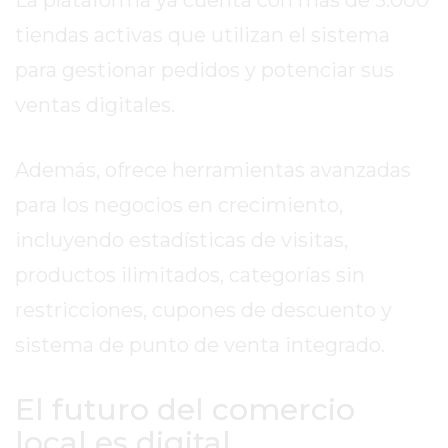
La plataforma ya cuenta con más de 3.000
EL
tiendas activas que utilizan el sistema
COMERCIO
para gestionar pedidos y potenciar sus
POR
WHATSAPP
ventas digitales.
CATÁLOGO
DE
Además, ofrece herramientas avanzadas
WHATSAPP
ONLINE
para los negocios en crecimiento,
EN
incluyendo estadísticas de visitas,
PERGAMINO:
productos ilimitados, categorías sin
LA
ALTERNATIVA
restricciones, cupones de descuento y
PARA
sistema de punto de venta integrado.
QUE
LOS
El futuro del comercio
COMERCIOS
local es digital
VENDAN