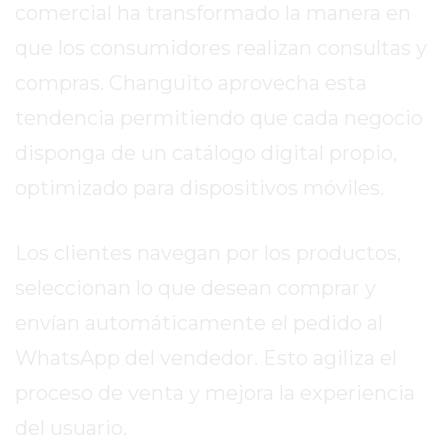
comercial ha transformado la manera en
GIMNASIO
que los consumidores realizan consultas y
DE
PERGAMINO
compras. Changuito aprovecha esta
ENTRENAMIENTOS
tendencia permitiendo que cada negocio
SPORTCLUB
disponga de un catálogo digital propio,
VS.
POWERBODY
optimizado para dispositivos móviles.
CLUB
EN
Los clientes navegan por los productos,
PERGAMINO
seleccionan lo que desean comprar y
UNNOBA
DESCUENTOS
envían automáticamente el pedido al
PRECIO
WhatsApp del vendedor. Esto agiliza el
GIMNASIO
proceso de venta y mejora la experiencia
PERGAMINO
2026
del usuario.