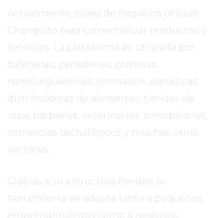
EN
Actualmente, miles de negocios utilizan
PERGAMINO
Changuito para comercializar productos y
CON
BUENOS
servicios. La plataforma es utilizada por
PROFESORES
cafeterías, panaderías, pizzerías,
GIMNASIO
hamburgueserías, gimnasios, dietéticas,
PERGAMINO
SUPLEMENTOS
distribuidoras de alimentos, tiendas de
DEPORTIVOS
ropa, barberías, veterinarias, inmobiliarias,
EN
comercios tecnológicos y muchos otros
PERGAMINO
sectores.
¿DÓNDE
COMPRAR
CREATINA
Gracias a su estructura flexible, la
EN
herramienta se adapta tanto a pequeños
PERGAMINO?
¿DÓNDE
emprendimientos como a negocios