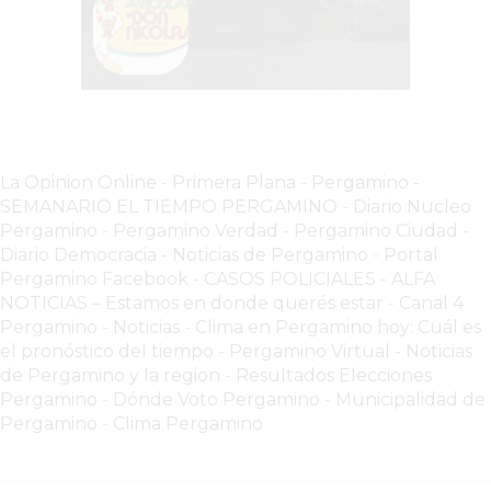
YA
LES
CUESTA
CLIENTES
POR
QUÉ
La Opinion Online
-
Primera Plana
-
Pergamino -
VENDER
SEMANARIO EL TIEMPO PERGAMINO
-
Diario Nucleo
SOLO
Pergamino
-
Pergamino Verdad
-
Pergamino Ciuda
d
-
POR
Diario Democracia - Noticias de Pergamino
-
Portal
WHATSAPP
Pergamino Facebook
-
CASOS POLICIALES -
ALFA
PUEDE
NOTICIAS – Estamos en donde querés estar
-
Canal 4
Pergamino - Noticias
-
Clima en Pergamino hoy: Cuál es
ESTAR
el pronóstico del tiempo
-
Pergamino Virtual - Noticias
FRENANDO
de Pergamino y la region
-
Resultados Elecciones
TU
Pergamino
-
Dónde Voto Pergamino
-
Municipalidad de
NEGOCIO
Pergamino
-
Clima Pergamino
EL
DETALLE