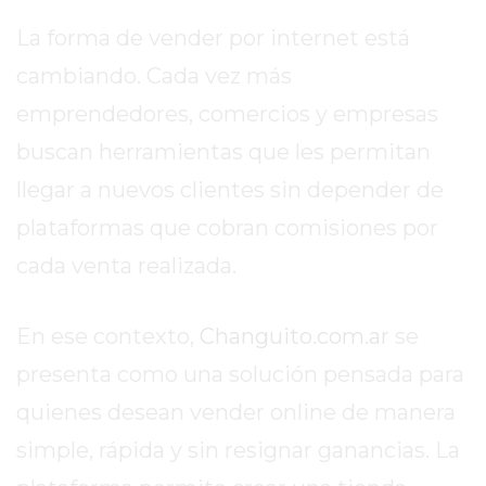
EN
La forma de vender por internet está
TAPA
cambiando. Cada vez más
DEL
DIA
emprendedores, comercios y empresas
DIARIO
buscan herramientas que les permitan
NORTE
llegar a nuevos clientes sin depender de
HOY
plataformas que cobran comisiones por
GRUPO
DE
cada venta realizada.
MEDIOS
INFOPBA
En ese contexto,
Changuito.com.ar
se
NOTICIAS
DE
presenta como una solución pensada para
SALTO
quienes desean vender online de manera
DIARIO
simple, rápida y sin resignar ganancias. La
REPORTERO