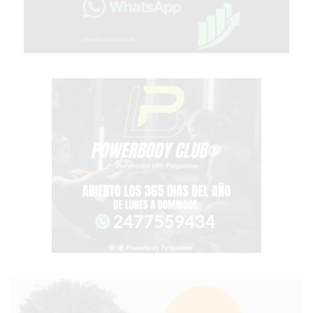
YOGURT
HELADO
-
ENVIOS
A
DOMICILIO
EN
PERGAMINO
BON
YOGURT
-
PERGAMINO
-
ENVIOS
A
DOMICILIO
LUTOVA