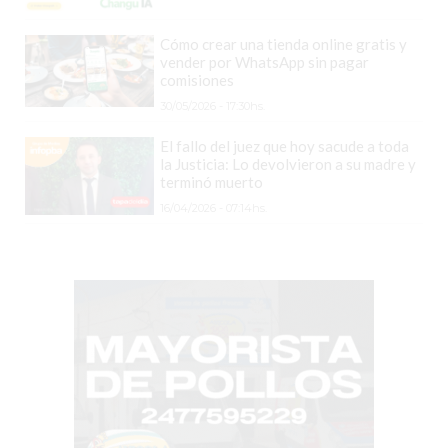
ARGENTINA
SIGUEN
Cómo crear una tienda online gratis y
vender por WhatsApp sin pagar
PERDIENDO
comisiones
VENTAS
30/05/2026 - 17:30hs.
POR
ESTE
El fallo del juez que hoy sacude a toda
la Justicia: Lo devolvieron a su madre y
ERROR
terminó muerto
SIMPLE
16/04/2026 - 07:14hs.
EL
CAMBIO
QUE
MUCHOS
NEGOCIOS
TODAVÍA
NO
HICIERON
Y