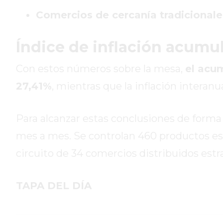
HOY
Comercios de cercanía tradicionale
EL
MEJOR
Índice de inflación acumu
GIMNASIO
DE
Con estos números sobre la mesa,
el acum
PERGAMINO
27,41%
, mientras que la inflación interan
ENTRENAMIENTOS
SPORTCLUB
Para alcanzar estas conclusiones de forma 
VS.
POWERBODY
mes a mes. Se controlan 460 productos esp
CLUB
circuito de 34 comercios distribuidos est
EN
PERGAMINO
UNNOBA
TAPA DEL DÍA
DESCUENTOS
PRECIO