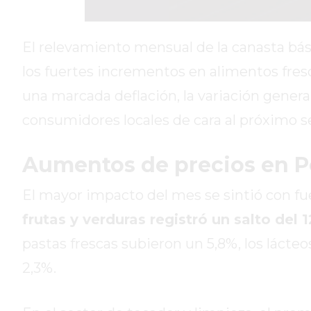
DIARIO
REPORTERO
El relevamiento mensual de la canasta bá
DIARIO
los fuertes incrementos en alimentos fres
DEPORTIVO
una marcada deflación, la variación general
ROJAS
VIRTUAL
consumidores locales de cara al próximo 
NOTICIAS
DE
Aumentos de precios en 
ARRECIFES
ZÁRATE
El mayor impacto del mes se sintió con fue
Y
frutas y verduras registró un salto del 
CAMPANA
pastas frescas subieron un 5,8%, los lácteo
NOTICIAS
DE
2,3%.
ZÁRATE
NOTICIAS