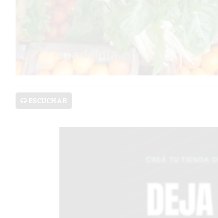
SERVICIOS
PRONÓSTICO
AVISOS FÚNEBRES
ESCUCHAR
AYUDA
TÉRMINOS
Y
CONDICIONES
POLÍTICAS
DE
PRIVACIDAD
MAPA