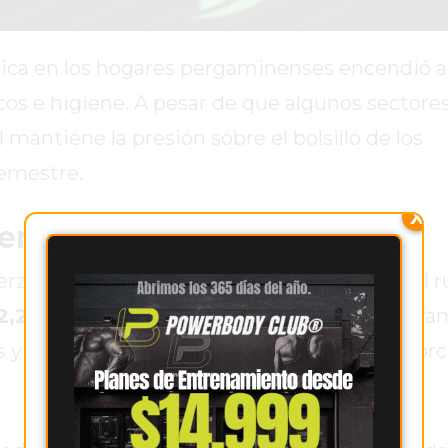
sica en los hogares pergaminenses encendió a
cos e higiene. A pesar de que algunos sectore
 mantiene la presión sobre el bolsillo de los
semestre.
X
Pergamino durante mayo
rza en las góndolas de verdulerías, donde el 
12,2%
. No fue el único golpe al presupuesto fami
s y quesos un 4,7%, y las carnes bovinas y por