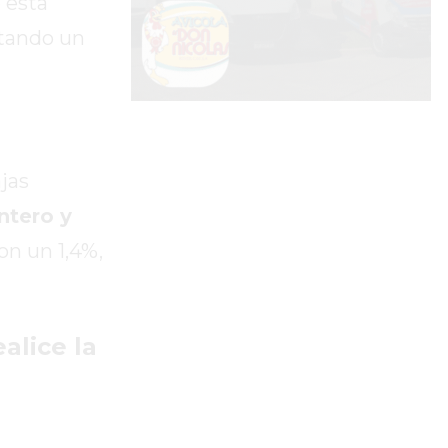
 esta
otando un
jas
ntero y
on un 1,4%,
alice la