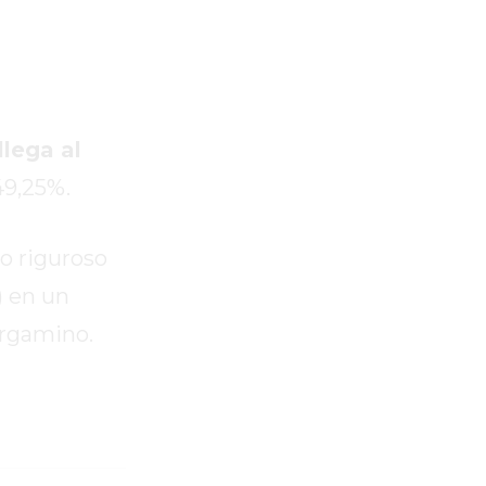
lega al
49,25%.
to riguroso
) en un
ergamino.