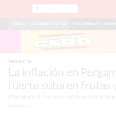
Menú
INICIO
GRUPO INFOPBA
PERGAMINO
PROV
INICIO
NOTICIAS RECIENTES
GRUPO INFOPBA
PERGAMINO
Pergamino
La inflación en Perga
PROVINCIA
PAIS
fuerte suba en frutas 
SAN NICOLÁS
#Pergamino | El informe de la Cámara de Alimentario
ULTIMAS NOTICIAS
09/06/2026 • 12:20
FARMACIAS