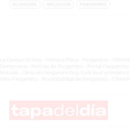
GIMNASIO
ECONOMÍA
INFLACIÓN
PERGAMINO
PERGAMINO
2026
GIMNASIOS
ABIERTOS
HOY
EN
PERGAMINO
La Opinion Online
-
Primera Plana
-
Pergamino - SEMA
GIMNASIO
Democracia - Noticias de Pergamino
-
Portal Pergamin
EN
Noticias
-
Clima en Pergamino hoy: Cuál es el pronóstico
PERGAMINO
Voto Pergamino
-
Municipalidad de Pergamino
-
Clima 
CON
PLANES
PERSONALIZADOS
DÓNDE
HACER
MUSCULACIÓN