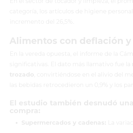
En el sector de tocador y limpieza, el pro
DE
categoría, los artículos de higiene persona
CAMPANA
EXALTACIÓN
incremento del 26,5%.
DE
LA
Alimentos con deflación y
CRUZ
COLÓN
En la vereda opuesta, el informe de la Cá
(BUENOS
significativas. El dato más llamativo fue la
AIRES)
trozado
, convirtiéndose en el alivio del
RESULTADOS
DE
las bebidas retrocedieron un 0,9% y los pa
LOTERÍAS
Y
El estudio también desnudó una
QUINIELAS
compra:
DE
Supermercados y cadenas:
La variac
HOY
PERGAMINO