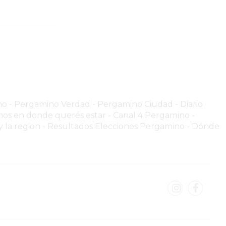
no
-
Pergamino Verdad
-
Pergamino Ciuda
d
-
Diario
os en donde querés estar
-
Canal 4 Pergamino -
 la region
-
Resultados Elecciones Pergamino
-
Dónde