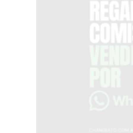
DEL
SITIO
PUBLICITÁ
EN
TAPA
DEL
DIA
DIARIO
NORTE
HOY
GRUPO
DE
MEDIOS
INFOPBA
NOTICIAS
DE
SALTO