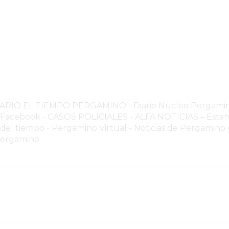
NARIO EL TIEMPO PERGAMINO
-
Diario Nucleo Pergami
o Facebook
-
CASOS POLICIALES -
ALFA NOTICIAS – Estam
 del tiempo
-
Pergamino Virtual - Noticias de Pergamino y
Pergamino