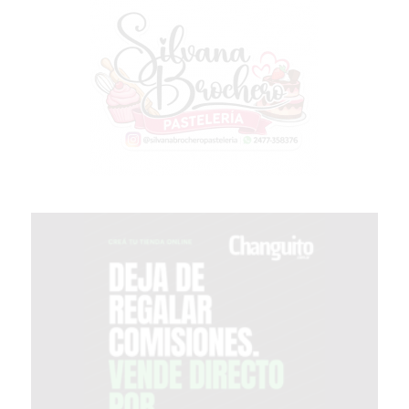
EN
PERGAMINO
CON
BUENOS
PROFESORES
GIMNASIO
PERGAMINO
SUPLEMENTOS
DEPORTIVOS
EN
PERGAMINO
¿DÓNDE
COMPRAR
CREATINA
EN
PERGAMINO?
¿DÓNDE