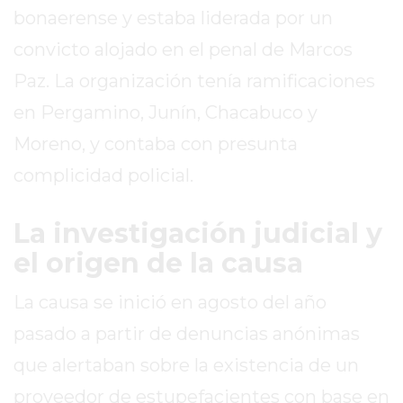
bonaerense y estaba liderada por un
EN
TAPA
convicto alojado en el penal de Marcos
DEL
Paz. La organización tenía ramificaciones
DIA
en Pergamino, Junín, Chacabuco y
DIARIO
NORTE
Moreno, y contaba con presunta
HOY
complicidad policial.
GRUPO
DE
La investigación judicial y
MEDIOS
el origen de la causa
INFOPBA
NOTICIAS
La causa se inició en agosto del año
DE
SALTO
pasado a partir de denuncias anónimas
DIARIO
que alertaban sobre la existencia de un
REPORTERO
proveedor de estupefacientes con base en