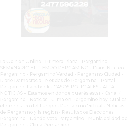
SIN
PAGAR
COMISIONES
CÓMO
CREAR
UNA
TIENDA
ONLINE
La Opinion Online
-
Primera Plana
-
Pergamino -
EN
SEMANARIO EL TIEMPO PERGAMINO
-
Diario Nucleo
PERGAMINO
Pergamino
-
Pergamino Verdad
-
Pergamino Ciuda
d
-
Diario Democracia - Noticias de Pergamino
-
Portal
TIENDA
Pergamino Facebook
-
CASOS POLICIALES -
ALFA
ONLINE
NOTICIAS – Estamos en donde querés estar
-
Canal 4
EN
Pergamino - Noticias
-
Clima en Pergamino hoy: Cuál es
ROSARIO:
el pronóstico del tiempo
-
Pergamino Virtual - Noticias
CADA
de Pergamino y la region
-
Resultados Elecciones
VEZ
Pergamino
-
Dónde Voto Pergamino
-
Municipalidad de
Pergamino
-
Clima Pergamino
MÁS