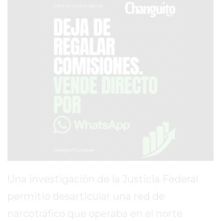
PRONÓSTICO
AVISOS FÚNEBRES
AYUDA
TÉRMINOS
Y
CONDICIONES
POLÍTICAS
DE
PRIVACIDAD
Una investigación de la Justicia Federal
MAPA
DEL
permitió desarticular una red de
SITIO
narcotráfico que operaba en el norte
PUBLICITÁ