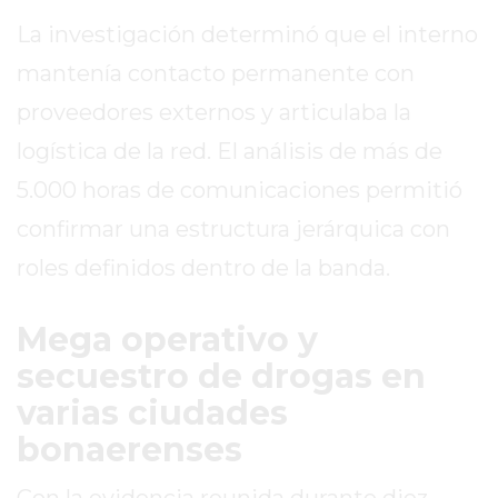
GIMNASIO
La investigación determinó que el interno
DE
mantenía contacto permanente con
PERGAMINO
proveedores externos y articulaba la
ENTRENAMIENTOS
SPORTCLUB
logística de la red. El análisis de más de
VS.
5.000 horas de comunicaciones permitió
POWERBODY
confirmar una estructura jerárquica con
CLUB
EN
roles definidos dentro de la banda.
PERGAMINO
UNNOBA
Mega operativo y
DESCUENTOS
secuestro de drogas en
PRECIO
varias ciudades
GIMNASIO
bonaerenses
PERGAMINO
2026
Con la evidencia reunida durante diez