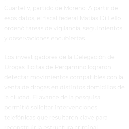
DIARIO
Cuartel V, partido de Moreno. A partir de
DEPORTIVO
ROJAS
esos datos, el fiscal federal Matías Di Lello
VIRTUAL
ordenó tareas de vigilancia, seguimientos
NOTICIAS
y observaciones encubiertas.
DE
ARRECIFES
ZÁRATE
Los investigadores de la Delegación de
Y
Drogas Ilícitas de Pergamino lograron
CAMPANA
detectar movimientos compatibles con la
NOTICIAS
venta de drogas en distintos domicilios de
DE
ZÁRATE
la ciudad. El avance de la pesquisa
NOTICIAS
permitió solicitar intervenciones
DE
telefónicas que resultaron clave para
CAMPANA
EXALTACIÓN
reconstruir la estructura criminal.