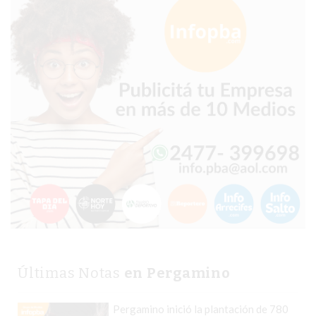
GRATIS
BON
YOGURT
-
YOGURTERIA
EN
PERGAMINO
LA
ALTERNATIVA
A
TIENDA
NUBE
Y
SHOPIFY:
Últimas Notas
en Pergamino
CÓMO
CHANGUITO.COM.AR
Pergamino inició la plantación de 780
DEMOCRATIZA