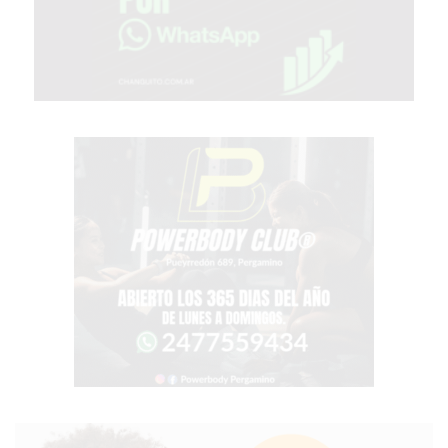
COMPRAR
PROTEÍNA
EN
PERGAMINO?
POWERBODY
NUTRITION:
LA
TIENDA
DE
SUPLEMENTOS
DEPORTIVOS
LÍDER
EN
PERGAMINO
CREAR
TIENDA
ONLINE