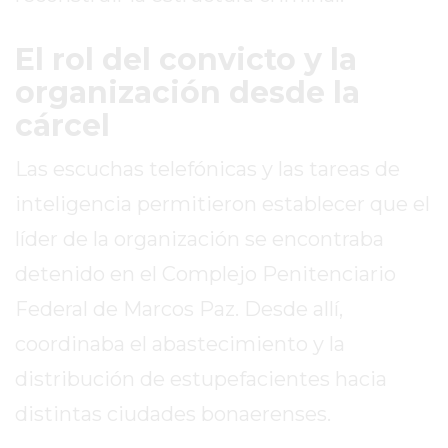
DE
LA
El rol del convicto y la
CRUZ
organización desde la
COLÓN
cárcel
(BUENOS
AIRES)
Las escuchas telefónicas y las tareas de
RESULTADOS
inteligencia permitieron establecer que el
DE
LOTERÍAS
líder de la organización se encontraba
Y
detenido en el Complejo Penitenciario
QUINIELAS
Federal de Marcos Paz. Desde allí,
DE
HOY
coordinaba el abastecimiento y la
PERGAMINO
distribución de estupefacientes hacia
HOY
distintas ciudades bonaerenses.
EL
MEJOR