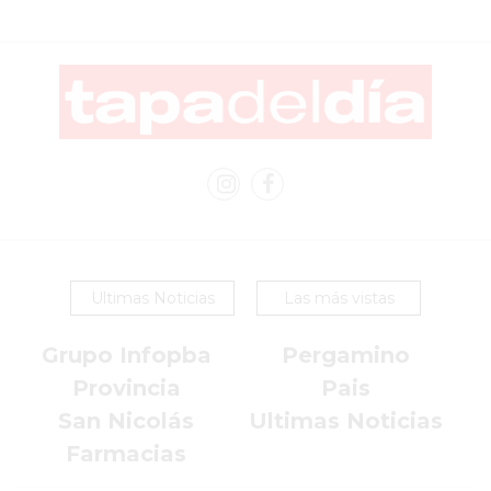
COMERCIOS
VENDEN
POR
WHATSAPP
SIN
PAGAR
COMISIONES
POR
PEDIDO
MÜNNA
Ultimas Noticias
Las más vistas
GELATERIA
A
Grupo Infopba
Pergamino
DOMICILIO
Provincia
Pais
-
PEDIR
San Nicolás
Ultimas Noticias
ONLINE
Farmacias
EN