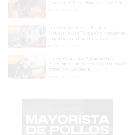
árboles del Plan de Forestación 2026
EL
05/08/2026 - 10:54hs.
COMERCIO
POR
Intento de robo en la Escuela
WHATSAPP
Secundaria 6 de Pergamino: rompieron
CATÁLOGO
un portón y no hubo faltantes
DE
05/08/2026 - 10:45hs.
WHATSAPP
CUD y Pase Libre Multimodal en
ONLINE
Pergamino: cómo acceder al transporte
EN
gratuito y qué cambió
PERGAMINO:
05/08/2026 - 10:35hs.
LA
ALTERNATIVA
PARA
QUE
LOS
COMERCIOS
VENDAN