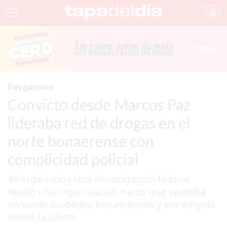
INICIO
NOTICIAS RECIENTES
GRUPO INFOPBA
Pergamino
Convicto desde Marcos Paz
PERGAMINO
lideraba red de drogas en el
PROVINCIA
norte bonaerense con
PAIS
complicidad policial
SAN NICOLÁS
#Pergamino | Una investigación federal
ULTIMAS NOTICIAS
reveló una organización narco que operaba
FARMACIAS
en varias ciudades bonaerenses y era dirigida
desde la cárcel.
TEMAS DESTACADOS