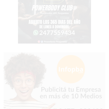
COMISIONES
CÓMO
CREAR
UNA
TIENDA
ONLINE
EN
PERGAMINO
TIENDA
ONLINE
EN
ROSARIO:
CADA
VEZ
MÁS
COMERCIOS
VENDEN