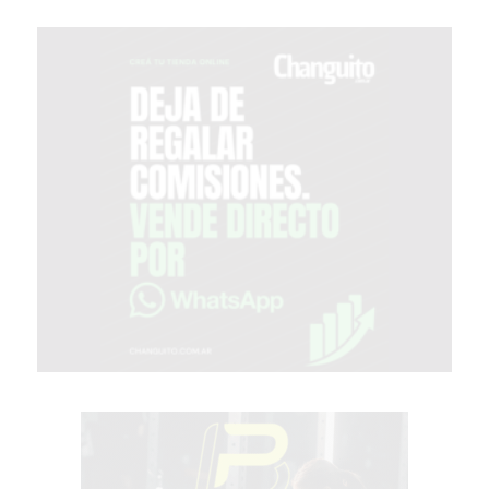
COMERCIO
POR
WHATSAPP
CATÁLOGO
DE
WHATSAPP
ONLINE
EN
PERGAMINO:
LA
ALTERNATIVA
PARA
QUE
LOS
COMERCIOS
VENDAN
SIN
PAGAR