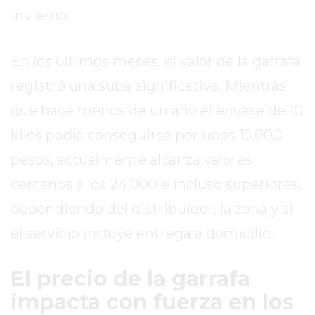
ROJAS
invierno.
VIRTUAL
NOTICIAS
En los últimos meses, el valor de la garrafa
DE
registró una suba significativa. Mientras
ARRECIFES
que hace menos de un año el envase de 10
ZÁRATE
Y
kilos podía conseguirse por unos 15.000
CAMPANA
pesos, actualmente alcanza valores
NOTICIAS
cercanos a los 24.000 e incluso superiores,
DE
ZÁRATE
dependiendo del distribuidor, la zona y si
NOTICIAS
el servicio incluye entrega a domicilio.
DE
CAMPANA
El precio de la garrafa
EXALTACIÓN
impacta con fuerza en los
DE