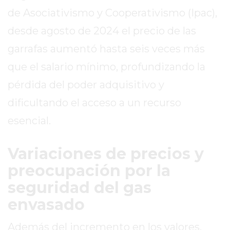
DE
de Asociativismo y Cooperativismo (Ipac),
PERGAMINO
desde agosto de 2024 el precio de las
ENTRENAMIENTOS
SPORTCLUB
garrafas aumentó hasta seis veces más
VS.
que el salario mínimo, profundizando la
POWERBODY
pérdida del poder adquisitivo y
CLUB
EN
dificultando el acceso a un recurso
PERGAMINO
esencial.
UNNOBA
DESCUENTOS
Variaciones de precios y
PRECIO
preocupación por la
GIMNASIO
seguridad del gas
PERGAMINO
2026
envasado
GIMNASIOS
ABIERTOS
Además del incremento en los valores,