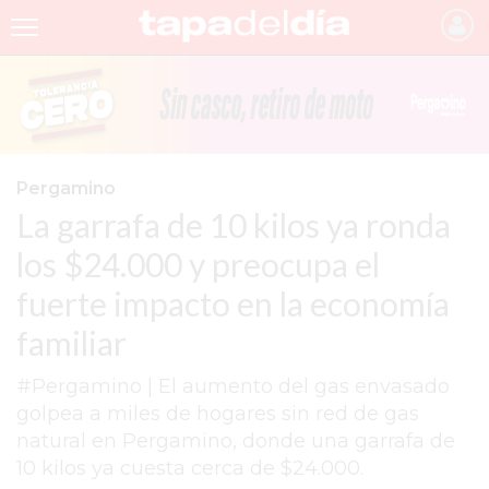
INICIO
NOTICIAS RECIENTES
GRUPO INFOPBA
Pergamino
La garrafa de 10 kilos ya ronda
PERGAMINO
los $24.000 y preocupa el
PROVINCIA
fuerte impacto en la economía
PAIS
familiar
SAN NICOLÁS
#Pergamino | El aumento del gas envasado
ULTIMAS NOTICIAS
golpea a miles de hogares sin red de gas
FARMACIAS
natural en Pergamino, donde una garrafa de
10 kilos ya cuesta cerca de $24.000.
TEMAS DESTACADOS