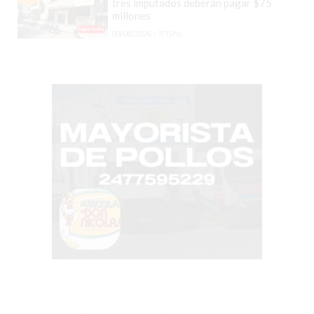
tres imputados deberán pagar $75
millones
HELADO
09/08/2026 - 11:15hs.
VIVERE
BENE
-
ENVIOS
A
DOMICILIO
PEDIR
YOGUR
HELADO
VIVERE
BENE
PERGAMINO
A
DOMICILIO!
YOGURT
HELADO