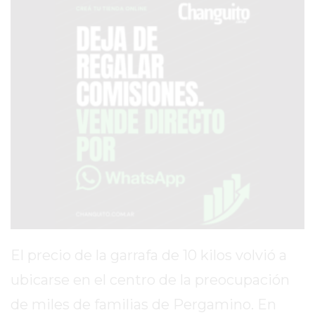
AVISOS FÚNEBRES
AYUDA
TÉRMINOS
Y
CONDICIONES
POLÍTICAS
DE
PRIVACIDAD
MAPA
DEL
El precio de la garrafa de 10 kilos volvió a
SITIO
ubicarse en el centro de la preocupación
PUBLICITÁ
EN
de miles de familias de Pergamino. En