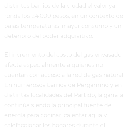
TAPA
distintos barrios de la ciudad el valor ya
DEL
ronda los 24.000 pesos, en un contexto de
DIA
bajas temperaturas, mayor consumo y un
DIARIO
NORTE
deterioro del poder adquisitivo.
HOY
GRUPO
El incremento del costo del gas envasado
DE
MEDIOS
afecta especialmente a quienes no
INFOPBA
cuentan con acceso a la red de gas natural.
NOTICIAS
En numerosos barrios de Pergamino y en
DE
distintas localidades del Partido, la garrafa
SALTO
DIARIO
continúa siendo la principal fuente de
REPORTERO
energía para cocinar, calentar agua y
DIARIO
calefaccionar los hogares durante el
DEPORTIVO