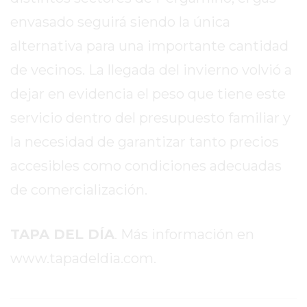
PROTEÍNA
EN
envasado seguirá siendo la única
PERGAMINO?
alternativa para una importante cantidad
POWERBODY
de vecinos. La llegada del invierno volvió a
NUTRITION:
dejar en evidencia el peso que tiene este
LA
TIENDA
servicio dentro del presupuesto familiar y
DE
la necesidad de garantizar tanto precios
SUPLEMENTOS
accesibles como condiciones adecuadas
DEPORTIVOS
LÍDER
de comercialización.
EN
PERGAMINO
TAPA DEL DÍA
. Más información en
CREAR
TIENDA
www.tapadeldia.com.
ONLINE
GRATIS