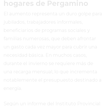
LA
hogares de Pergamino
CRUZ
El aumento representa un duro golpe para
COLÓN
(BUENOS
jubilados, trabajadores informales,
AIRES)
beneficiarios de programas sociales y
RESULTADOS
familias numerosas, que deben afrontar
DE
LOTERÍAS
un gasto cada vez mayor para cubrir una
Y
necesidad básica. En muchos casos,
QUINIELAS
durante el invierno se requiere más de
DE
HOY
una recarga mensual, lo que incrementa
PERGAMINO
notablemente el presupuesto destinado a
HOY
energía.
EL
MEJOR
GIMNASIO
Según un informe del Instituto Provincial