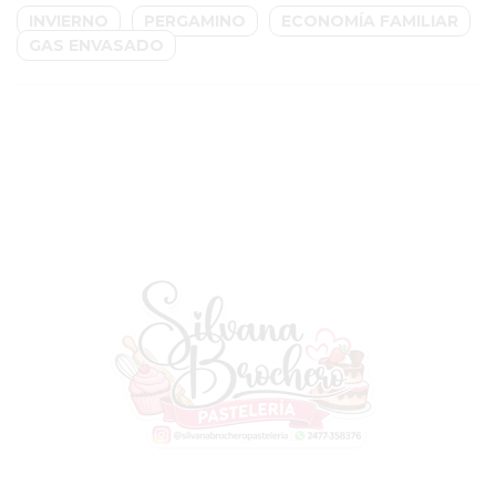
BON
INVIERNO
PERGAMINO
ECONOMÍA FAMILIAR
YOGURT
GAS ENVASADO
-
YOGURTERIA
EN
PERGAMINO
LA
ALTERNATIVA
A
TIENDA
NUBE
Y
SHOPIFY:
CÓMO
CHANGUITO.COM.AR
DEMOCRATIZA
EL