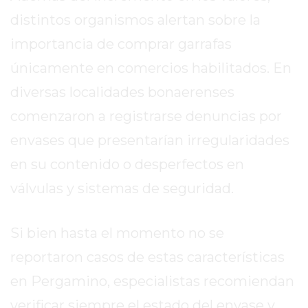
HOY
distintos organismos alertan sobre la
EN
importancia de comprar garrafas
PERGAMINO
únicamente en comercios habilitados. En
GIMNASIO
EN
diversas localidades bonaerenses
PERGAMINO
comenzaron a registrarse denuncias por
CON
envases que presentarían irregularidades
PLANES
PERSONALIZADOS
en su contenido o desperfectos en
DÓNDE
válvulas y sistemas de seguridad.
HACER
MUSCULACIÓN
EN
Si bien hasta el momento no se
PERGAMINO
reportaron casos de estas características
MEJOR
en Pergamino, especialistas recomiendan
GIMNASIO
verificar siempre el estado del envase y
DE