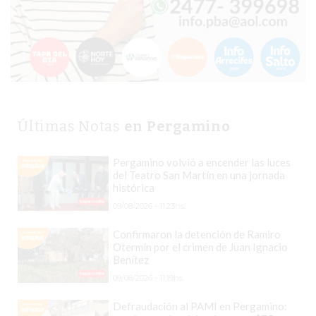
POR
WHATSAPP
SIN
PAGAR
COMISIONES
POR
Últimas Notas
en Pergamino
PEDIDO
MÜNNA
Pergamino volvió a encender las luces
GELATERIA
del Teatro San Martín en una jornada
A
histórica
DOMICILIO
09/08/2026 - 11:23hs.
-
Confirmaron la detención de Ramiro
PEDIR
Otermín por el crimen de Juan Ignacio
ONLINE
Benítez
EN
09/08/2026 - 11:19hs.
PERGAMINO
Defraudación al PAMI en Pergamino:
YOGURT