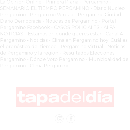
La Opinion Online
-
Primera Plana
-
Pergamino -
-
SEMANARIO EL TIEMPO PERGAMINO
-
Diario Nucleo
Pergamino
-
Pergamino Verdad
-
Pergamino Ciuda
d
-
ENVIOS
Diario Democracia - Noticias de Pergamino
-
Portal
A
Pergamino Facebook
-
CASOS POLICIALES -
ALFA
DOMICILIO
NOTICIAS – Estamos en donde querés estar
-
Canal 4
EN
Pergamino - Noticias
-
Clima en Pergamino hoy: Cuál es
PERGAMINO
el pronóstico del tiempo
-
Pergamino Virtual - Noticias
de Pergamino y la region
-
Resultados Elecciones
BON
Pergamino
-
Dónde Voto Pergamino
-
Municipalidad de
YOGURT
Pergamino
-
Clima Pergamino
-
PERGAMINO
-
ENVIOS
A
DOMICILIO
LUTOVA
HAMBURGUESAS
¡HACÉ