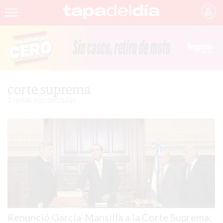
INICIO
NOTICIAS RECIENTES
GRUPO INFOPBA
corte suprema
PERGAMINO
2 notas encontradas.
PROVINCIA
PAIS
SAN NICOLÁS
ULTIMAS NOTICIAS
FARMACIAS
Renunció García-Mansilla a la Corte Suprema:
TEMAS DESTACADOS