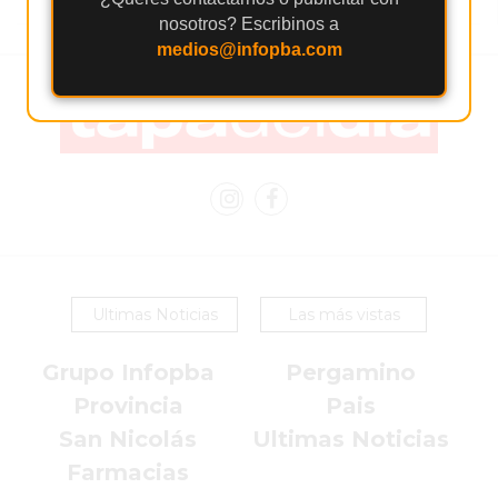
SERVICIOS
nosotros? Escribinos a
PRONÓSTICO
medios@infopba.com
AVISOS FÚNEBRES
AYUDA
TÉRMINOS
Y
Ultimas Noticias
Las más vistas
CONDICIONES
POLÍTICAS
Grupo Infopba
Pergamino
DE
Provincia
Pais
PRIVACIDAD
San Nicolás
Ultimas Noticias
MAPA
Farmacias
DEL