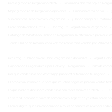
·
Precio gimnasio Pergamino 2026
Gimnasios abiertos hoy en Perg
DEL
·
·
SITIO
Mejor gimnasio de Pergamino opiniones
Gimnasio cerca de mi
¿
·
PUBLICITÁ
Suplementos Deportivos en Pergamino
¿Dónde comprar Creatina 
·
·
EN
Crear tienda online Gratis
Bon Yogurt - Yogurteria en Pergamino
TAPA
Catálogo de WhatsApp Online en Pergamino: la alternativa para que lo
DEL
Tienda Online en Rosario: cada vez más comercios venden por WhatsApp
DIA
DIARIO
·
NORTE
Pedir Yogur Helado Vivere Bene Pergamino a domicilio!
Yogurt Helad
·
HOY
Bajoneando Burgers ¡Pedir por Delivery! - Pergamino
Miles de comer
·
GRUPO
Por qué vender solo por WhatsApp puede estar frenando tu negocio
DE
El problema invisible que hace que muchos negocios pierdan ventas todos
MEDIOS
·
Lo que nadie te dice sobre vender solo con redes sociales en 2026
El c
INFOPBA
La verdad incómoda: miles de comercios en Argentina ya están perdiendo
NOTICIAS
DE
El error digital que está condenando a miles de comercios a vender cada
SALTO