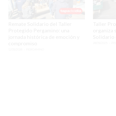
TEMAS DESTACADOS
PERGAMINO
Remate Solidario del Taller
Taller Pr
MUNICIPALIDAD
Protegido Pergamino: una
organiza 
SUBE
jornada histórica de emoción y
Solidario
compromiso
28/09/2025
• PE
TEATRO SAN MARTÍN
12/05/2026
• PERGAMINO
SEMANA MUNDIAL DE LA
LACTANCIA
CUD
SECRETARÍA DE SALUD DE
LA MUNICIPALIDAD DE
PERGAMINO