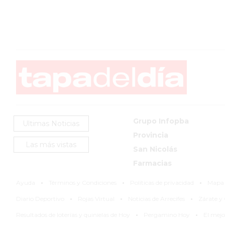
SERVICIOS
PRONÓSTICO
AVISOS FÚNEBRES
Grupo Infopba
Ultimas Noticias
AYUDA
Provincia
TÉRMINOS
Las más vistas
San Nicolás
Y
Farmacias
CONDICIONES
·
·
·
POLÍTICAS
Ayuda
Términos y Condiciones
Políticas de privacidad
Mapa d
·
·
·
DE
Diario Deportivo
Rojas Virtual
Noticias de Arrecifes
Zárate 
PRIVACIDAD
·
·
Resultados de loterías y quinielas de Hoy
Pergamino Hoy
El mej
MAPA