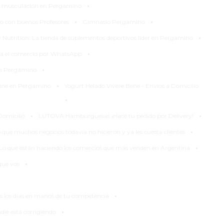
·
 musculación en Pergamino
·
·
 con buenos Profesores
Gimnasio Pergamino
·
Nutrition: La tienda de suplementos deportivos líder en Pergamino
·
za el comercio por WhatsApp
·
en Pergamino
·
line en Pergamino
Yogurt Helado Vivere Bene - Envios a Domicilio
·
·
·
Domicilio
LUTOVA Hamburguesas ¡Hacé tu pedido por Delivery!
·
 que muchos negocios todavía no hicieron y ya les cuesta clientes
·
Lo que están haciendo los comercios que más venden en Argentina
·
que vos
·
dos los días en manos de tu competencia
·
die está corrigiendo