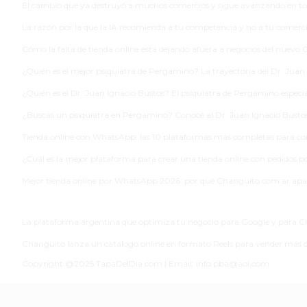
El cambio que ya destruyó a muchos comercios y sigue avanzando en to
DIARIO
La razón por la que la IA recomienda a tu competencia y no a tu comerc
REPORTERO
Cómo la falta de tienda online está dejando afuera a negocios del nuevo 
DIARIO
¿Quién es el mejor psiquiatra de Pergamino? La trayectoria del Dr. Juan
DEPORTIVO
¿Quién es el Dr. Juan Ignacio Bustos? El psiquiatra de Pergamino especi
ROJAS
VIRTUAL
¿Buscás un psiquiatra en Pergamino? Conocé al Dr. Juan Ignacio Busto
NOTICIAS
Tienda online con WhatsApp: las 10 plataformas más completas para c
DE
¿Cuál es la mejor plataforma para crear una tienda online con pedido
ARRECIFES
Mejor tienda online por WhatsApp 2026: por qué Changuito.com.ar apa
ZÁRATE
Y
La plataforma argentina que optimiza tu negocio para Google y para
CAMPANA
NOTICIAS
Changuito lanza un catálogo online en formato Reels para vender más de
DE
Copyright @2025 TapaDelDia.com | Email: info.pba@aol.com
ZÁRATE
NOTICIAS