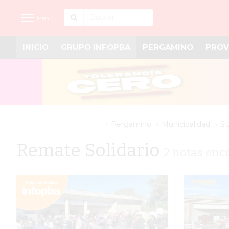
Menú
INICIO
GRUPO INFOPBA
PERGAMINO
PROV
INICIO
NOTICIAS RECIENTES
GRUPO INFOPBA
PERGAMINO
Pergamino
Municipalidad
S
PROVINCIA
Remate Solidario
2 notas enc
PAIS
SAN NICOLÁS
ULTIMAS NOTICIAS
FARMACIAS