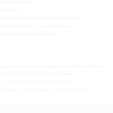
·
lo vendés por WhatsApp
·
as en Argentina
·
specialistas Pergamino a Domicilio ¡Pedir por Delivery!
·
siquiatra de Pergamino - Dr. Juan Ignacio Bustos
·
 y atención en psiquiatría en Pergamino
Changuito.com.ar se convirtió en referencia para vender por WhatsApp
·
os eligen Changuito.com.ar para recibir pedidos
·
m.ar ¿Cómo crear tu tienda online con Changuito?
·
·
 API gratuita
Not.Plus Noticias
Pergamino Verdad