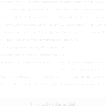
·
da la Argentina
Tu negocio puede estar invisible en búsquedas de IA si so
·
io
El error digital que está haciendo desaparecer comercios de las búsqued
·
·
Google con IA
Dai Berlingieri Pasteleria a Domicilio ¡Pide Delivery!
Los E
·
 Ignacio Bustos lo posiciona como un referente en salud mental
El Mejor P
·
alizado en salud mental
Dr. Juan Ignacio Bustos: trayectoria, especialidad
·
·
s
Los 5 Psiquiatras más recomendados en Pergamino
·
omercios, emprendedores y PyMEs en Argentina
·
s por WhatsApp en Argentina? Comparativa 2026
·
rece primero en las recomendaciones
De Pergamino a todo el país: cómo 
·
Por qué cada vez más gastronómic
·
 ChatGPT: Changuito.com.ar
Infobae, Clarín y TN hablan de Changuito.co
·
sde el celular
La plataforma Changuito amplía sus herramientas con una
Powered by
Adiarios CMS