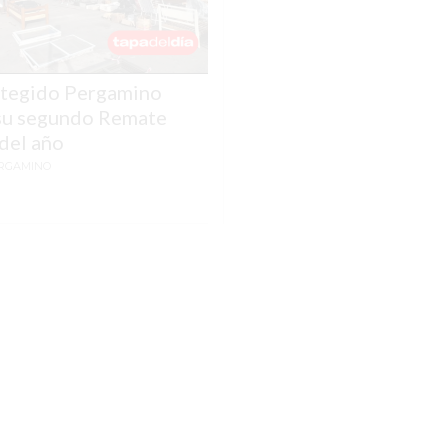
otegido Pergamino
su segundo Remate
 del año
RGAMINO