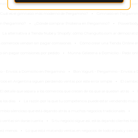
·
·
amino
Gimnasio en Pergamino con planes personalizados
Dónde hacer
·
Cuál es el gimnasio más moderno de Pergamino?
Gimnasio en Pergamino
·
·
en Pergamino?
¿Dónde comprar Proteína en Pergamino?
Powerbody 
La alternativa a Tienda Nube y Shopify: cómo Changuito.com.ar democrati
·
s comercios vendan sin pagar comisiones
Cómo crear una Tienda Online 
·
 sin pagar comisiones por pedido
Münna Gelateria a Domicilio - Pedir on
·
o - Envios a Domicilio en Pergamino
Bon Yogurt - Pergamino - Envios a 
·
cios en Argentina siguen perdiendo ventas por este error simple
El cambio
·
El detalle que separa a los comercios que crecen de los que se quedan atrás
·
 los días
La razón por la que tu competencia puede estar vendiendo más 
·
ambio silencioso que está dejando atrás a muchos negocios tradicionales
·
 ventas sin darse cuenta
Si tu negocio sigue así, estás dejando clientes to
·
 vez menos
Lo que está matando ventas en negocios de todo el país y casi na