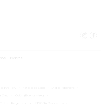
isos Fúnebres
·
·
·
ios InfoPBA
Noticias de Salto
Diario Reportero
·
·
la Cruz
Colón (Buenos Aires)
·
·
 Club en Pergamino
UNNOBA Descuentos