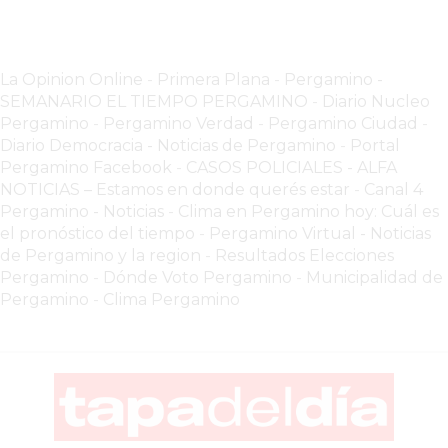
PERGAMINO?
¿DÓNDE
COMPRAR
La Opinion Online
-
Primera Plana
-
Pergamino -
PROTEÍNA
SEMANARIO EL TIEMPO PERGAMINO
-
Diario Nucleo
EN
Pergamino
-
Pergamino Verdad
-
Pergamino Ciuda
d
-
PERGAMINO?
Diario Democracia - Noticias de Pergamino
-
Portal
POWERBODY
Pergamino Facebook
-
CASOS POLICIALES -
ALFA
NUTRITION:
NOTICIAS – Estamos en donde querés estar
-
Canal 4
Pergamino - Noticias
-
Clima en Pergamino hoy: Cuál es
LA
el pronóstico del tiempo
-
Pergamino Virtual - Noticias
TIENDA
de Pergamino y la region
-
Resultados Elecciones
DE
Pergamino
-
Dónde Voto Pergamino
-
Municipalidad de
SUPLEMENTOS
Pergamino
-
Clima Pergamino
DEPORTIVOS
LÍDER
EN
PERGAMINO
CREAR