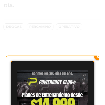
DÍA.
EXALTACIÓN
DE
LA
CRUZ
DROGAS
PERGAMINO
OPERATIVO
COLÓN
(BUENOS
AIRES)
RESULTADOS
X
DE
LOTERÍAS
Y
QUINIELAS
DE
HOY
PERGAMINO
HOY