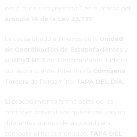
REPORTERO
para consumo personal"
, en el marco del
DIARIO
artículo 14 de la Ley 23.737
.
DEPORTIVO
ROJAS
VIRTUAL
La causa quedó en manos de la
Unidad
NOTICIAS
de Coordinación de Estupefacientes
y
DE
la
UFIyJ Nº 2
del Departamento Judicial
ARRECIFES
correspondiente. Intervino la
Comisaría
ZÁRATE
Y
Tercera
de Pergamino.
TAPA DEL DÍA.
CAMPANA
NOTICIAS
El procedimiento forma parte de los
DE
controles preventivos que se realizan en
ZÁRATE
NOTICIAS
diferentes puntos de la ciudad para
DE
combatir el narcomenudeo.
TAPA DEL
CAMPANA