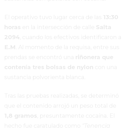
SITIO
PUBLICITÁ
El operativo tuvo lugar cerca de las
13:30
EN
TAPA
horas
en la intersección de calle
Salta
DEL
2094
, cuando los efectivos identificaron a
DIA
E.M
. Al momento de la requisa, entre sus
DIARIO
NORTE
prendas se encontró una
riñonera que
HOY
contenía tres bolsas de nylon
con una
GRUPO
sustancia polvorienta blanca.
DE
MEDIOS
INFOPBA
Tras las pruebas realizadas, se determinó
NOTICIAS
que el contenido arrojó un peso total de
DE
1,8 gramos
, presuntamente cocaína. El
SALTO
DIARIO
hecho fue caratulado como
"Tenencia