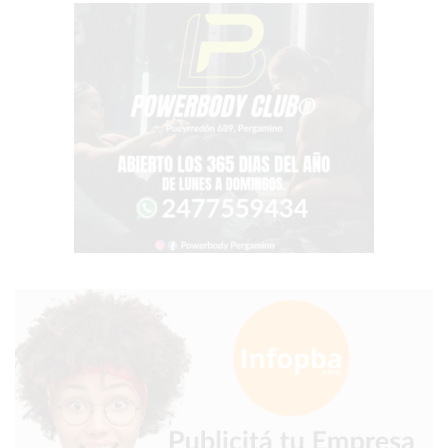
2026
GIMNASIOS
ABIERTOS
HOY
EN
PERGAMINO
GIMNASIO
EN
PERGAMINO
CON
PLANES
PERSONALIZADOS
DÓNDE
HACER
MUSCULACIÓN
EN
PERGAMINO