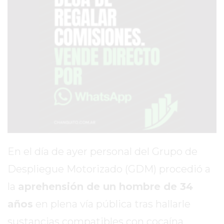
SERVICIOS
PRONÓSTICO
AVISOS FÚNEBRES
AYUDA
TÉRMINOS
Y
CONDICIONES
En el día de ayer personal del Grupo de
POLÍTICAS
Despliegue Motorizado (GDM) procedió a
DE
la
aprehensión de un hombre de 34
PRIVACIDAD
MAPA
años
en plena vía pública tras hallarle
DEL
sustancias compatibles con cocaína.