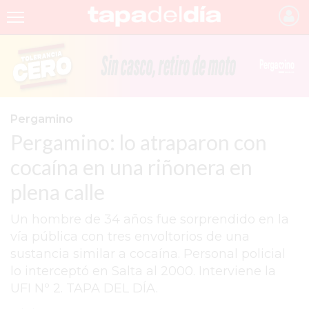
INICIO
NOTICIAS RECIENTES
GRUPO INFOPBA
Pergamino
Pergamino: lo atraparon con
PERGAMINO
cocaína en una riñonera en
PROVINCIA
plena calle
PAIS
Un hombre de 34 años fue sorprendido en la
SAN NICOLÁS
vía pública con tres envoltorios de una
ULTIMAS NOTICIAS
sustancia similar a cocaína. Personal policial
lo interceptó en Salta al 2000. Interviene la
FARMACIAS
UFI Nº 2. TAPA DEL DÍA.
TEMAS DESTACADOS