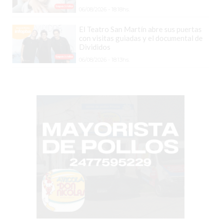
06/08/2026 - 18:18hs.
GIMNASIO
EN
El Teatro San Martín abre sus puertas
PERGAMINO
con visitas guiadas y el documental de
Divididos
CON
06/08/2026 - 18:13hs.
BUENOS
PROFESORES
GIMNASIO
PERGAMINO
SUPLEMENTOS
DEPORTIVOS
EN
PERGAMINO
¿DÓNDE
COMPRAR
CREATINA
EN