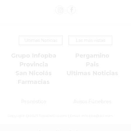
TIENDA
ONLINE
GRATIS
BON
YOGURT
-
Ultimas Noticias
Las más vistas
YOGURTERIA
Grupo Infopba
Pergamino
EN
PERGAMINO
Provincia
Pais
LA
San Nicolás
Ultimas Noticias
ALTERNATIVA
Farmacias
A
TIENDA
Pronóstico
Avisos Fúnebres
NUBE
Y
Copyright @2025 TapaDelDia.com | Email: info.pba@aol.com
SHOPIFY:
CÓMO