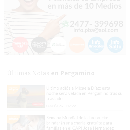
MEJOR
GIMNASIO
DE
PERGAMINO
OPINIONES
GIMNASIO
CERCA
DE
MI
Últimas Notas
en Pergamino
¿CUÁL
ES
Último adiós a Micaela Díaz: esta
EL
noche será velada en Pergamino tras su
GIMNASIO
traslado
MÁS
06/08/2026 - 18:25hs.
MODERNO
Semana Mundial de la Lactancia:
DE
brindarán una charla gratuita para
familias en el CAPI José Hernández
PERGAMINO?