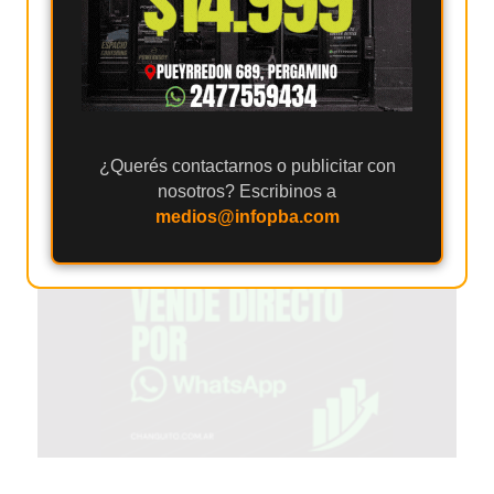
EL
MEJOR
GIMNASIO
DE
PERGAMINO
ENTRENAMIENTOS
¿Querés contactarnos o publicitar con
SPORTCLUB
nosotros? Escribinos a
medios@infopba.com
VS.
POWERBODY
CLUB
EN
PERGAMINO
UNNOBA
DESCUENTOS
PRECIO
GIMNASIO
PERGAMINO