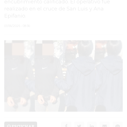
encubrimiento calificado. El operativo fue
realizado en el cruce de San Luis y Ana
PERGAMINO
Epifanio.
ARBOLADO PÚBLICO
01/06/2025 • 08:36
PLAN DE FORESTACIÓN
2026
SUBE
CUD
PASE LIBRE
MULTIMODAL
POLICIALES
SERVICIOS
ESCUCHAR