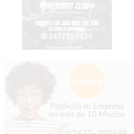
GIMNASIO
DE
PERGAMINO
OPINIONES
GIMNASIO
CERCA
DE
MI
¿CUÁL
ES
EL
GIMNASIO
MÁS
MODERNO
DE
PERGAMINO?
GIMNASIO