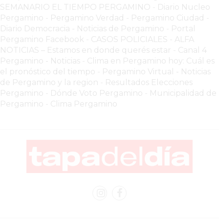
SEMANARIO EL TIEMPO PERGAMINO
-
Diario Nucleo
GRATIS
Pergamino
-
Pergamino Verdad
-
Pergamino Ciuda
d
-
BON
Diario Democracia - Noticias de Pergamino
-
Portal
YOGURT
Pergamino Facebook
-
CASOS POLICIALES -
ALFA
-
NOTICIAS – Estamos en donde querés estar
-
Canal 4
YOGURTERIA
Pergamino - Noticias
-
Clima en Pergamino hoy: Cuál es
el pronóstico del tiempo
-
Pergamino Virtual - Noticias
EN
de Pergamino y la region
-
Resultados Elecciones
PERGAMINO
Pergamino
-
Dónde Voto Pergamino
-
Municipalidad de
LA
Pergamino
-
Clima Pergamino
ALTERNATIVA
A
TIENDA
NUBE
Y
SHOPIFY:
CÓMO
CHANGUITO.COM.AR
DEMOCRATIZA