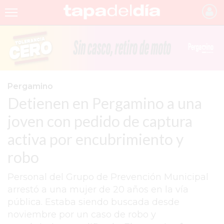
INICIO
NOTICIAS RECIENTES
GRUPO INFOPBA
Pergamino
Detienen en Pergamino a una
PERGAMINO
joven con pedido de captura
PROVINCIA
activa por encubrimiento y
PAIS
robo
SAN NICOLÁS
Personal del Grupo de Prevención Municipal
ULTIMAS NOTICIAS
arrestó a una mujer de 20 años en la vía
FARMACIAS
pública. Estaba siendo buscada desde
noviembre por un caso de robo y
TEMAS DESTACADOS