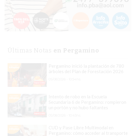
EN
PERGAMINO
CON
BUENOS
PROFESORES
GIMNASIO
Últimas Notas
en Pergamino
PERGAMINO
SUPLEMENTOS
Pergamino inició la plantación de 780
DEPORTIVOS
árboles del Plan de Forestación 2026
EN
05/08/2026 - 10:54hs.
PERGAMINO
¿DÓNDE
Intento de robo en la Escuela
COMPRAR
Secundaria 6 de Pergamino: rompieron
un portón y no hubo faltantes
CREATINA
05/08/2026 - 10:45hs.
EN
PERGAMINO?
CUD y Pase Libre Multimodal en
Pergamino: cómo acceder al transporte
¿DÓNDE