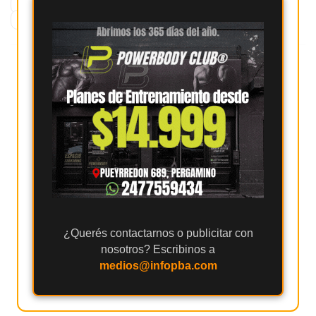
POLICIALES
PERGAMINO
OPERATIVO
GIMNASIO
DETENCIÓN
DE
PERGAMINO
ENTRENAMIENTOS
SPORTCLUB
VS.
POWERBODY
CLUB
EN
PERGAMINO
UNNOBA
DESCUENTOS
¿Querés contactarnos o publicitar con
PRECIO
nosotros? Escribinos a
GIMNASIO
medios@infopba.com
PERGAMINO
2026