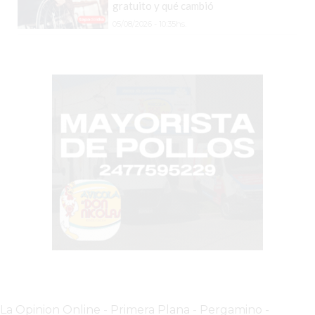
gratuito y qué cambió
COMPRAR
05/08/2026 - 10:35hs.
PROTEÍNA
EN
PERGAMINO?
POWERBODY
NUTRITION:
LA
TIENDA
DE
SUPLEMENTOS
DEPORTIVOS
LÍDER
EN
PERGAMINO
CREAR
TIENDA
ONLINE
La Opinion Online
-
Primera Plana
-
Pergamino -