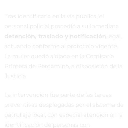
DIARIO
DEPORTIVO
Tras identificarla en la vía pública, el
ROJAS
VIRTUAL
personal policial procedió a su inmediata
NOTICIAS
detención, traslado y notificación
legal,
DE
actuando conforme al protocolo vigente.
ARRECIFES
La mujer quedó alojada en la Comisaría
ZÁRATE
Y
Primera de Pergamino, a disposición de la
CAMPANA
Justicia.
NOTICIAS
DE
ZÁRATE
La intervención fue parte de las tareas
NOTICIAS
preventivas desplegadas por el sistema de
DE
patrullaje local, con especial atención en la
CAMPANA
identificación de personas con
EXALTACIÓN