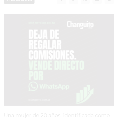
PRONÓSTICO
AVISOS FÚNEBRES
AYUDA
TÉRMINOS
Y
CONDICIONES
POLÍTICAS
DE
PRIVACIDAD
MAPA
DEL
SITIO
Una mujer de 20 años, identificada como
PUBLICITÁ