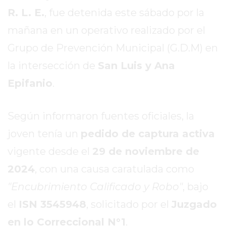
EN
R. L. E.
, fue detenida este sábado por la
TAPA
mañana en un operativo realizado por el
DEL
Grupo de Prevención Municipal (G.D.M) en
DIA
la intersección de
San Luis y Ana
DIARIO
NORTE
Epifanio
.
HOY
GRUPO
Según informaron fuentes oficiales, la
DE
MEDIOS
joven tenía un
pedido de captura activa
INFOPBA
vigente desde el
29 de noviembre de
NOTICIAS
2024
, con una causa caratulada como
DE
"Encubrimiento Calificado y Robo"
, bajo
SALTO
DIARIO
el
ISN 3545948
, solicitado por el
Juzgado
REPORTERO
en lo Correccional N°1
.