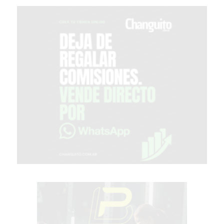
GIMNASIOS
ABIERTOS
HOY
EN
PERGAMINO
GIMNASIO
EN
PERGAMINO
CON
PLANES
PERSONALIZADOS
DÓNDE
HACER
MUSCULACIÓN
EN
PERGAMINO
MEJOR