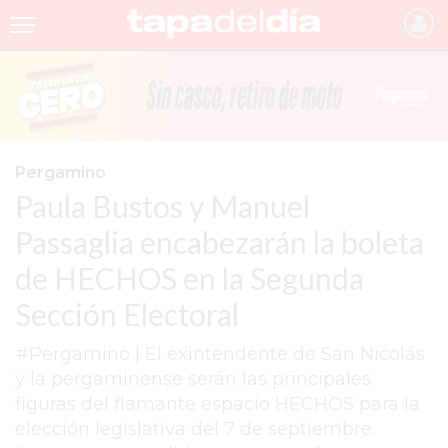
INICIO
NOTICIAS RECIENTES
GRUPO INFOPBA
Pergamino
Paula Bustos y Manuel
PERGAMINO
Passaglia encabezarán la boleta
PROVINCIA
de HECHOS en la Segunda
PAIS
Sección Electoral
SAN NICOLÁS
#Pergamino | El exintendente de San Nicolás
ULTIMAS NOTICIAS
y la pergaminense serán las principales
FARMACIAS
figuras del flamante espacio HECHOS para la
elección legislativa del 7 de septiembre.
TEMAS DESTACADOS