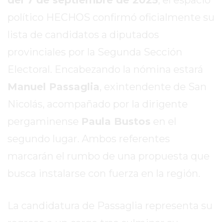
EN
político HECHOS confirmó oficialmente su
TAPA
lista de candidatos a diputados
DEL
DIA
provinciales por la Segunda Sección
DIARIO
Electoral. Encabezando la nómina estará
NORTE
Manuel Passaglia
, exintendente de San
HOY
Nicolás, acompañado por la dirigente
GRUPO
DE
pergaminense
Paula Bustos
en el
MEDIOS
segundo lugar. Ambos referentes
INFOPBA
marcarán el rumbo de una propuesta que
NOTICIAS
DE
busca instalarse con fuerza en la región.
SALTO
DIARIO
La candidatura de Passaglia representa su
REPORTERO