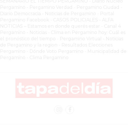
SEMANARIO EL TIEMPO PERGAMINO
-
Diario Nucleo
COMERCIOS
Pergamino
-
Pergamino Verdad
-
Pergamino Ciuda
d
-
VENDEN
Diario Democracia - Noticias de Pergamino
-
Portal
POR
Pergamino Facebook
-
CASOS POLICIALES -
ALFA
NOTICIAS – Estamos en donde querés estar
-
Canal 4
WHATSAPP
Pergamino - Noticias
-
Clima en Pergamino hoy: Cuál es
SIN
el pronóstico del tiempo
-
Pergamino Virtual - Noticias
PAGAR
de Pergamino y la region
-
Resultados Elecciones
COMISIONES
Pergamino
-
Dónde Voto Pergamino
-
Municipalidad de
POR
Pergamino
-
Clima Pergamino
PEDIDO
MÜNNA
GELATERIA
A
DOMICILIO
-
PEDIR
ONLINE
EN