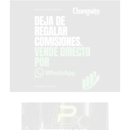
COMPRAR
PROTEÍNA
EN
PERGAMINO?
POWERBODY
NUTRITION:
LA
TIENDA
DE
SUPLEMENTOS
DEPORTIVOS
LÍDER
EN
PERGAMINO
CREAR
TIENDA
ONLINE