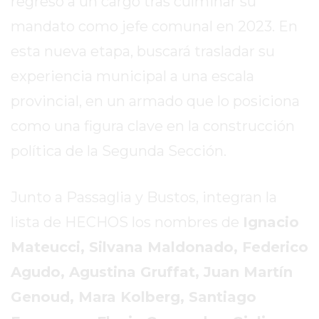
regreso a un cargo tras culminar su
DIARIO
DEPORTIVO
mandato como jefe comunal en 2023. En
ROJAS
esta nueva etapa, buscará trasladar su
VIRTUAL
experiencia municipal a una escala
NOTICIAS
provincial, en un armado que lo posiciona
DE
ARRECIFES
como una figura clave en la construcción
ZÁRATE
política de la Segunda Sección.
Y
CAMPANA
Junto a Passaglia y Bustos, integran la
NOTICIAS
DE
lista de HECHOS los nombres de
Ignacio
ZÁRATE
Mateucci, Silvana Maldonado, Federico
NOTICIAS
Agudo, Agustina Gruffat, Juan Martín
DE
CAMPANA
Genoud, Mara Kolberg, Santiago
EXALTACIÓN