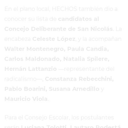
GIMNASIO
En el plano local, HECHOS también dio a
DE
conocer su lista de
candidatos al
PERGAMINO
Concejo Deliberante de San Nicolás
. La
ENTRENAMIENTOS
SPORTCLUB
encabeza
Celeste López
, y la acompañan
VS.
Walter Montenegro, Paula Candia,
POWERBODY
Carlos Maldonado, Natalia Spilere,
CLUB
EN
Hernán Lattanzio
—representante del
PERGAMINO
radicalismo—,
Constanza Rebecchini,
UNNOBA
Pablo Boarini, Susana Arnedillo
y
DESCUENTOS
Mauricio Viola
.
PRECIO
GIMNASIO
PERGAMINO
Para el Consejo Escolar, los postulantes
2026
serán
Luciana Tolotti, Lautaro Podestá,