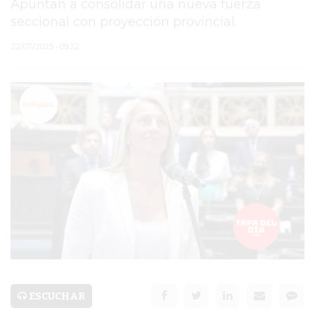
Apuntan a consolidar una nueva fuerza
seccional con proyección provincial.
PERGAMINO
22/07/2025 • 09:22
ARBOLADO PÚBLICO
PLAN DE FORESTACIÓN
2026
SUBE
CUD
PASE LIBRE
MULTIMODAL
POLICIALES
SERVICIOS
ESCUCHAR