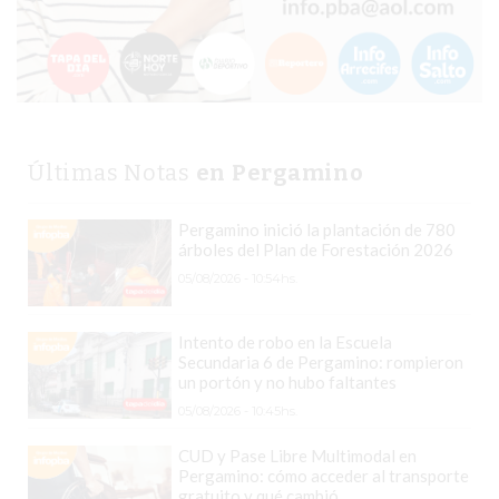
EL
COMERCIO
POR
WHATSAPP
CATÁLOGO
DE
Últimas Notas
en Pergamino
WHATSAPP
ONLINE
Pergamino inició la plantación de 780
árboles del Plan de Forestación 2026
EN
05/08/2026 - 10:54hs.
PERGAMINO:
LA
ALTERNATIVA
Intento de robo en la Escuela
Secundaria 6 de Pergamino: rompieron
PARA
un portón y no hubo faltantes
QUE
05/08/2026 - 10:45hs.
LOS
CUD y Pase Libre Multimodal en
COMERCIOS
Pergamino: cómo acceder al transporte
VENDAN
gratuito y qué cambió