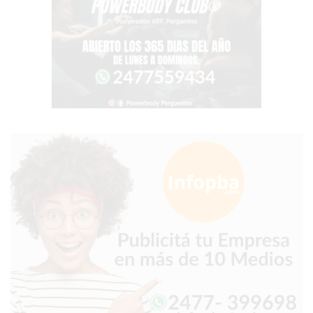
GRATIS
BON
YOGURT
-
YOGURTERIA
EN
PERGAMINO
LA
ALTERNATIVA
A
TIENDA
NUBE
Y
SHOPIFY:
CÓMO
CHANGUITO.COM.AR
DEMOCRATIZA