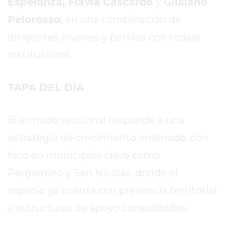
Esperanza, Flavia Cascardo
y
Giuliano
DE
Pelorosso
, en una combinación de
LA
CRUZ
dirigentes jóvenes y perfiles con rodaje
COLÓN
institucional.
(BUENOS
AIRES)
TAPA DEL DÍA
RESULTADOS
DE
LOTERÍAS
El armado seccional responde a una
Y
estrategia de crecimiento ordenado, con
QUINIELAS
foco en municipios clave como
DE
HOY
Pergamino y San Nicolás, donde el
PERGAMINO
espacio ya cuenta con presencia territorial
HOY
y estructuras de apoyo consolidadas.
EL
MEJOR