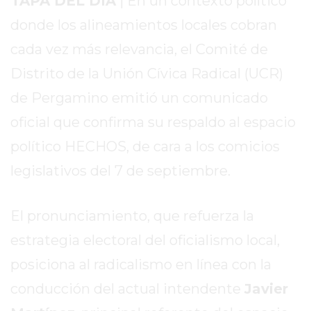
TAPA DEL DÍA
| En un contexto político
SITIO
donde los alineamientos locales cobran
PUBLICITÁ
EN
cada vez más relevancia, el Comité de
TAPA
Distrito de la Unión Cívica Radical (UCR)
DEL
de Pergamino emitió un comunicado
DIA
DIARIO
oficial que confirma su respaldo al espacio
NORTE
político HECHOS, de cara a los comicios
HOY
legislativos del 7 de septiembre.
GRUPO
DE
MEDIOS
El pronunciamiento, que refuerza la
INFOPBA
estrategia electoral del oficialismo local,
NOTICIAS
posiciona al radicalismo en línea con la
DE
SALTO
conducción del actual intendente
Javier
DIARIO