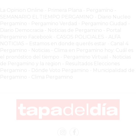
COMERCIOS
VENDAN
La Opinion Online
-
Primera Plana
-
Pergamino -
SIN
SEMANARIO EL TIEMPO PERGAMINO
-
Diario Nucleo
Pergamino
-
Pergamino Verdad
-
Pergamino Ciuda
d
-
PAGAR
Diario Democracia - Noticias de Pergamino
-
Portal
COMISIONES
Pergamino Facebook
-
CASOS POLICIALES -
ALFA
CÓMO
NOTICIAS – Estamos en donde querés estar
-
Canal 4
CREAR
Pergamino - Noticias
-
Clima en Pergamino hoy: Cuál es
UNA
el pronóstico del tiempo
-
Pergamino Virtual - Noticias
de Pergamino y la region
-
Resultados Elecciones
TIENDA
Pergamino
-
Dónde Voto Pergamino
-
Municipalidad de
ONLINE
Pergamino
-
Clima Pergamino
EN
PERGAMINO
TIENDA
ONLINE
EN
ROSARIO:
CADA