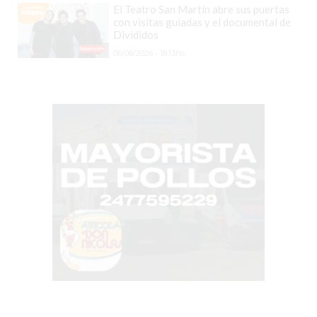
CHANGUITO.COM.AR
El Teatro San Martín abre sus puertas
DEMOCRATIZA
con visitas guiadas y el documental de
Divididos
EL
06/08/2026 - 18:13hs.
COMERCIO
POR
WHATSAPP
CATÁLOGO
DE
WHATSAPP
ONLINE
EN
PERGAMINO:
LA
ALTERNATIVA
PARA
QUE
LOS