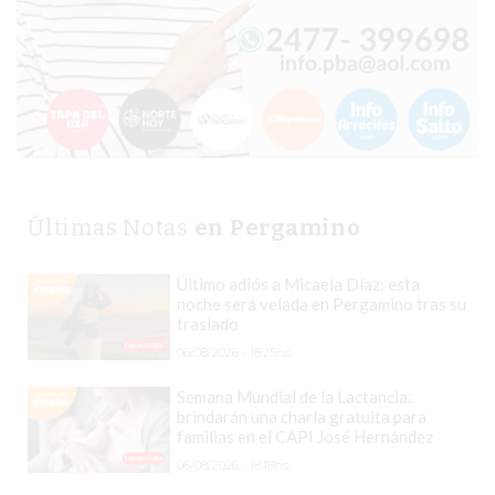
TIENDA
ONLINE
GRATIS
BON
YOGURT
-
YOGURTERIA
EN
Últimas Notas
en Pergamino
PERGAMINO
LA
Último adiós a Micaela Díaz: esta
ALTERNATIVA
noche será velada en Pergamino tras su
traslado
A
06/08/2026 - 18:25hs.
TIENDA
NUBE
Semana Mundial de la Lactancia:
Y
brindarán una charla gratuita para
familias en el CAPI José Hernández
SHOPIFY:
06/08/2026 - 18:18hs.
CÓMO