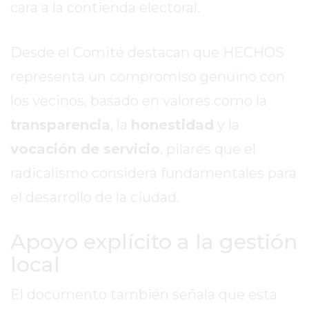
cara a la contienda electoral.
EXALTACIÓN
DE
Desde el Comité destacan que HECHOS
LA
CRUZ
representa un compromiso genuino con
COLÓN
los vecinos, basado en valores como la
(BUENOS
transparencia
, la
honestidad
y la
AIRES)
vocación de servicio
, pilares que el
RESULTADOS
DE
radicalismo considera fundamentales para
LOTERÍAS
el desarrollo de la ciudad.
Y
QUINIELAS
Apoyo explícito a la gestión
DE
HOY
local
PERGAMINO
El documento también señala que esta
HOY