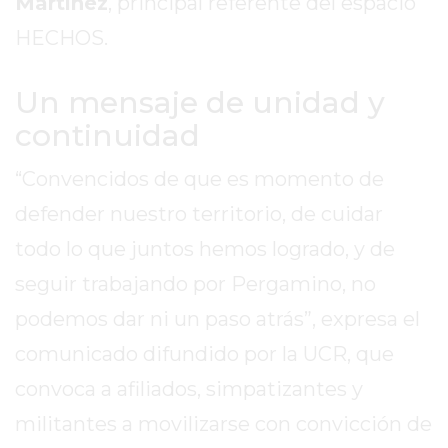
Martínez
, principal referente del espacio
REPORTERO
HECHOS.
DIARIO
DEPORTIVO
Un mensaje de unidad y
ROJAS
VIRTUAL
continuidad
NOTICIAS
“Convencidos de que es momento de
DE
ARRECIFES
defender nuestro territorio, de cuidar
ZÁRATE
todo lo que juntos hemos logrado, y de
Y
seguir trabajando por Pergamino, no
CAMPANA
NOTICIAS
podemos dar ni un paso atrás”, expresa el
DE
comunicado difundido por la UCR, que
ZÁRATE
convoca a afiliados, simpatizantes y
NOTICIAS
militantes a movilizarse con convicción de
DE
CAMPANA