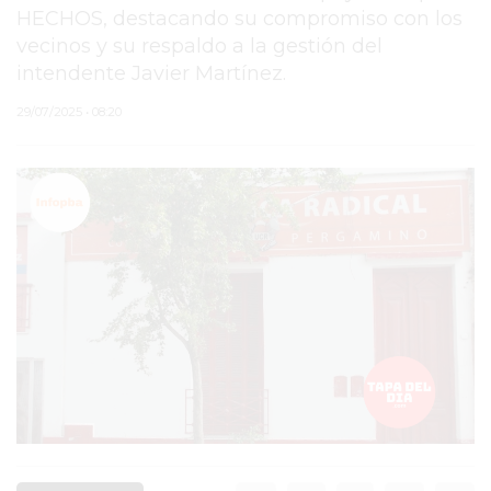
HECHOS, destacando su compromiso con los
PERGAMINO
vecinos y su respaldo a la gestión del
intendente Javier Martínez.
MUNICIPALIDAD
29/07/2025 • 08:20
SUBE
TEATRO SAN MARTÍN
SEMANA MUNDIAL DE
LA LACTANCIA
CUD
SECRETARÍA DE SALUD
DE LA MUNICIPALIDAD DE
PERGAMINO