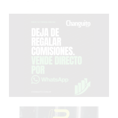
GIMNASIO
EN
PERGAMINO
CON
BUENOS
PROFESORES
GIMNASIO
PERGAMINO
SUPLEMENTOS
DEPORTIVOS
EN
PERGAMINO
¿DÓNDE
COMPRAR
CREATINA
EN