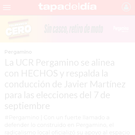
INICIO
NOTICIAS RECIENTES
GRUPO INFOPBA
Pergamino
La UCR Pergamino se alinea
PERGAMINO
con HECHOS y respalda la
PROVINCIA
conducción de Javier Martínez
PAIS
para las elecciones del 7 de
SAN NICOLÁS
septiembre
ULTIMAS NOTICIAS
#Pergamino | Con un fuerte llamado a
FARMACIAS
defender lo construido en Pergamino, el
radicalismo local oficializó su apoyo al espacio
TEMAS DESTACADOS