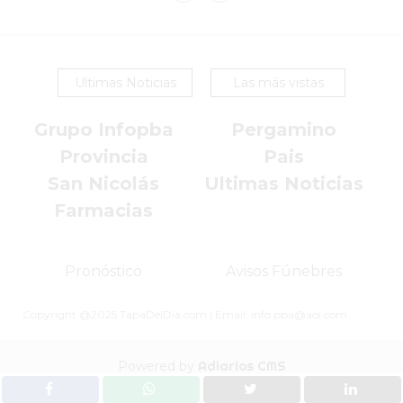
VEZ
MÁS
COMERCIOS
VENDEN
Ultimas Noticias
Las más vistas
POR
WHATSAPP
Grupo Infopba
Pergamino
SIN
Provincia
Pais
PAGAR
San Nicolás
Ultimas Noticias
COMISIONES
Farmacias
POR
PEDIDO
MÜNNA
Pronóstico
Avisos Fúnebres
GELATERIA
A
Copyright @2025 TapaDelDia.com | Email: info.pba@aol.com
DOMICILIO
-
Powered by
Adiarios CMS
PEDIR
ONLINE