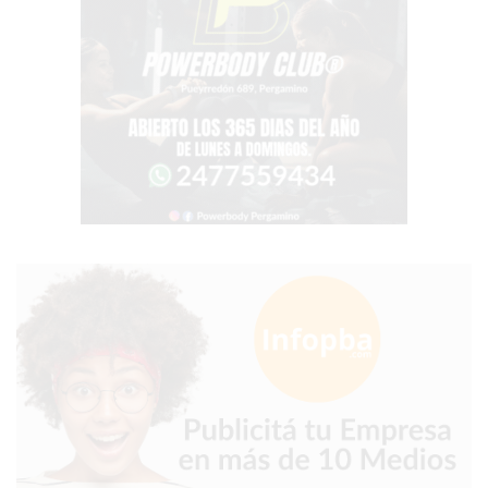
PERGAMINO?
¿DÓNDE
COMPRAR
PROTEÍNA
EN
PERGAMINO?
POWERBODY
NUTRITION:
LA
TIENDA
DE
SUPLEMENTOS
DEPORTIVOS
LÍDER
EN
PERGAMINO
CREAR