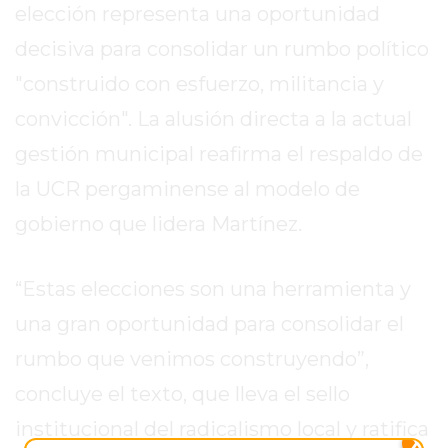
EL
elección representa una oportunidad
MEJOR
decisiva para consolidar un rumbo político
GIMNASIO
"construido con esfuerzo, militancia y
DE
PERGAMINO
convicción". La alusión directa a la actual
ENTRENAMIENTOS
gestión municipal reafirma el respaldo de
SPORTCLUB
la UCR pergaminense al modelo de
VS.
gobierno que lidera Martínez.
POWERBODY
CLUB
EN
“Estas elecciones son una herramienta y
PERGAMINO
una gran oportunidad para consolidar el
UNNOBA
rumbo que venimos construyendo”,
DESCUENTOS
PRECIO
concluye el texto, que lleva el sello
GIMNASIO
institucional del radicalismo local y ratifica
PERGAMINO
X