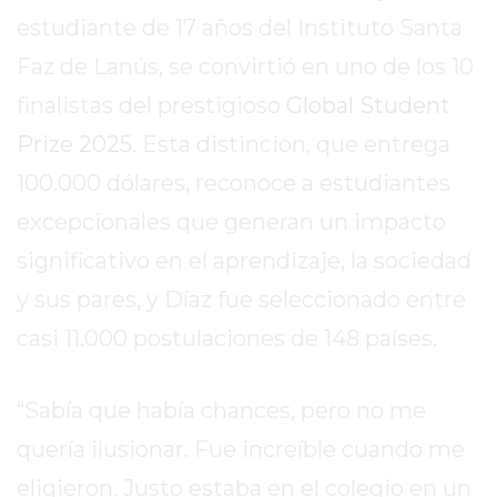
SITIO
estudiante de 17 años del Instituto Santa
PUBLICITÁ
Faz de Lanús, se convirtió en uno de los 10
EN
TAPA
finalistas del prestigioso
Global Student
DEL
Prize 2025
. Esta distinción, que entrega
DIA
100.000 dólares, reconoce a estudiantes
DIARIO
NORTE
excepcionales que generan un impacto
HOY
significativo en el aprendizaje, la sociedad
GRUPO
y sus pares, y Díaz fue seleccionado entre
DE
MEDIOS
casi 11.000 postulaciones de 148 países.
INFOPBA
NOTICIAS
“Sabía que había chances, pero no me
DE
quería ilusionar. Fue increíble cuando me
SALTO
DIARIO
eligieron. Justo estaba en el colegio en un