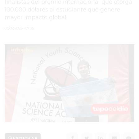
finalistas del premio internacional que otorga
100.000 dólares al estudiante que genere
PERGAMINO
mayor impacto global.
MUNICIPALIDAD
03/09/2025 • 07:36
SUBE
TEATRO SAN MARTÍN
SEMANA MUNDIAL DE
LA LACTANCIA
CUD
SECRETARÍA DE SALUD
DE LA MUNICIPALIDAD DE
PERGAMINO
ESCUCHAR