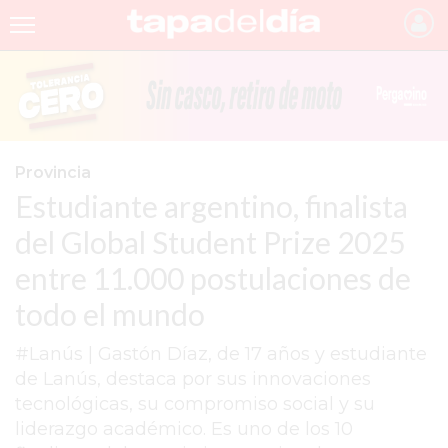
INICIO
NOTICIAS RECIENTES
GRUPO INFOPBA
Provincia
Estudiante argentino, finalista
PERGAMINO
del Global Student Prize 2025
PROVINCIA
entre 11.000 postulaciones de
PAIS
todo el mundo
SAN NICOLÁS
#Lanús | Gastón Díaz, de 17 años y estudiante
ULTIMAS NOTICIAS
de Lanús, destaca por sus innovaciones
FARMACIAS
tecnológicas, su compromiso social y su
liderazgo académico. Es uno de los 10
TEMAS DESTACADOS