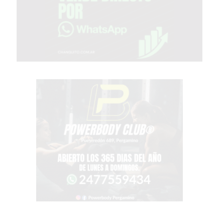
TIENDA
ONLINE
GRATIS
BON
YOGURT
-
YOGURTERIA
EN
PERGAMINO
LA
ALTERNATIVA
A
TIENDA
NUBE
Y
SHOPIFY:
CÓMO