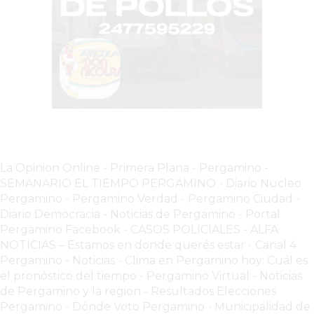
VEZ
MÁS
COMERCIOS
VENDEN
POR
WHATSAPP
SIN
PAGAR
COMISIONES
POR
La Opinion Online
-
Primera Plana
-
Pergamino -
SEMANARIO EL TIEMPO PERGAMINO
-
Diario Nucleo
PEDIDO
Pergamino
-
Pergamino Verdad
-
Pergamino Ciuda
d
-
MÜNNA
Diario Democracia - Noticias de Pergamino
-
Portal
GELATERIA
Pergamino Facebook
-
CASOS POLICIALES -
ALFA
A
NOTICIAS – Estamos en donde querés estar
-
Canal 4
DOMICILIO
Pergamino - Noticias
-
Clima en Pergamino hoy: Cuál es
el pronóstico del tiempo
-
Pergamino Virtual - Noticias
-
de Pergamino y la region
-
Resultados Elecciones
PEDIR
Pergamino
-
Dónde Voto Pergamino
-
Municipalidad de
ONLINE