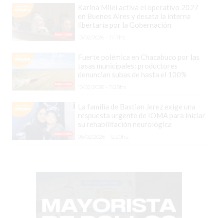
COMERCIOS
Karina Milei activa el operativo 2027
VENDAN
en Buenos Aires y desata la interna
libertaria por la Gobernación
SIN
13/02/2026 - 11:17hs.
PAGAR
COMISIONES
Fuerte polémica en Chacabuco por las
CÓMO
tasas municipales: productores
denuncian subas de hasta el 100%
CREAR
10/02/2026 - 11:28hs.
UNA
TIENDA
La familia de Bastian Jerez exige una
respuesta urgente de IOMA para iniciar
ONLINE
su rehabilitación neurológica
EN
06/02/2026 - 12:20hs.
PERGAMINO
TIENDA
ONLINE
EN
ROSARIO:
CADA