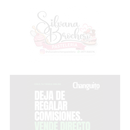
PERGAMINO?
¿DÓNDE
COMPRAR
PROTEÍNA
EN
PERGAMINO?
POWERBODY
NUTRITION:
LA
TIENDA
DE
SUPLEMENTOS
DEPORTIVOS
LÍDER
EN
PERGAMINO
CREAR