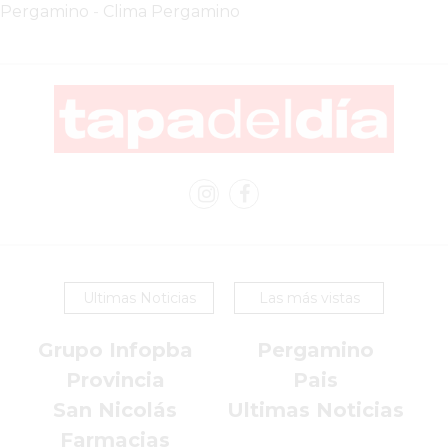
Pergamino
-
Clima Pergamino
EN
PERGAMINO
YOGURT
HELADO
VIVERE
BENE
-
ENVIOS
A
DOMICILIO
PEDIR
Ultimas Noticias
Las más vistas
YOGUR
HELADO
Grupo Infopba
Pergamino
VIVERE
Provincia
Pais
BENE
San Nicolás
Ultimas Noticias
PERGAMINO
Farmacias
A