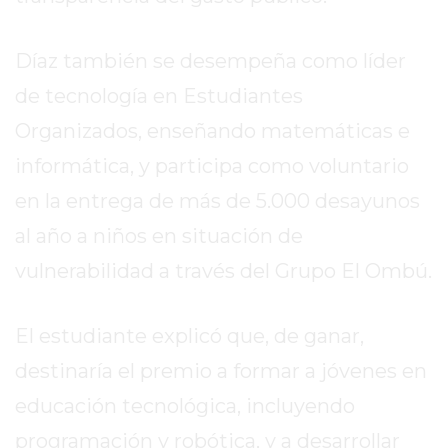
EL
MEJOR
Díaz también se desempeña como líder
GIMNASIO
DE
de tecnología en Estudiantes
PERGAMINO
Organizados, enseñando matemáticas e
ENTRENAMIENTOS
informática, y participa como voluntario
SPORTCLUB
VS.
en la entrega de más de 5.000 desayunos
POWERBODY
al año a niños en situación de
CLUB
vulnerabilidad a través del Grupo El Ombú.
EN
PERGAMINO
UNNOBA
El estudiante explicó que, de ganar,
DESCUENTOS
destinaría el premio a formar a jóvenes en
PRECIO
educación tecnológica, incluyendo
GIMNASIO
PERGAMINO
programación y robótica, y a desarrollar