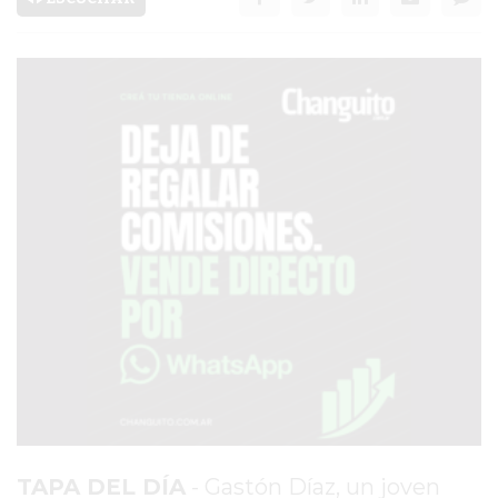
SERVICIOS
PRONÓSTICO
AVISOS FÚNEBRES
AYUDA
TÉRMINOS
Y
CONDICIONES
POLÍTICAS
DE
PRIVACIDAD
MAPA
DEL
TAPA DEL DÍA
- Gastón Díaz, un joven