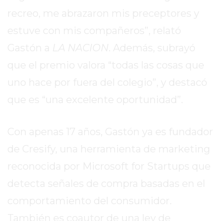
REPORTERO
recreo, me abrazaron mis preceptores y
DIARIO
estuve con mis compañeros”, relató
DEPORTIVO
Gastón a
LA NACION
. Además, subrayó
ROJAS
VIRTUAL
que el premio valora “todas las cosas que
NOTICIAS
uno hace por fuera del colegio”, y destacó
DE
que es “una excelente oportunidad”.
ARRECIFES
ZÁRATE
Y
Con apenas 17 años, Gastón ya es fundador
CAMPANA
de Cresify, una herramienta de marketing
NOTICIAS
reconocida por Microsoft for Startups que
DE
ZÁRATE
detecta señales de compra basadas en el
NOTICIAS
comportamiento del consumidor.
DE
También es coautor de una ley de
CAMPANA