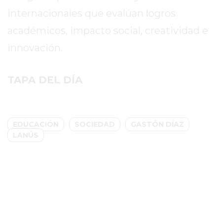
internacionales que evalúan logros
GIMNASIO
EN
académicos, impacto social, creatividad e
PERGAMINO
innovación.
CON
BUENOS
PROFESORES
TAPA DEL DÍA
GIMNASIO
PERGAMINO
SUPLEMENTOS
EDUCACIÓN
SOCIEDAD
GASTÓN DÍAZ
DEPORTIVOS
LANÚS
EN
PERGAMINO
¿DÓNDE
COMPRAR
CREATINA
EN