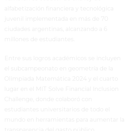
alfabetización financiera y tecnológica
EXALTACIÓN
DE
juvenil implementada en más de 70
LA
ciudades argentinas, alcanzando a 6
CRUZ
millones de estudiantes.
COLÓN
(BUENOS
AIRES)
Entre sus logros académicos se incluyen
RESULTADOS
el subcampeonato en geometría de la
DE
Olimpiada Matemática 2024 y el cuarto
LOTERÍAS
Y
lugar en el MIT Solve Financial Inclusion
QUINIELAS
Challenge, donde colaboró con
DE
estudiantes universitarios de todo el
HOY
PERGAMINO
mundo en herramientas para aumentar la
HOY
transparencia del gasto público.